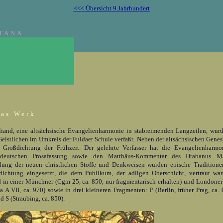
<<< Übersicht 9.Jahrhundert
TANA
as Werk
liand, eine altsächsische Evangelienharmonie in stabreimenden Langzeilen, wu
eistlichen im Umkreis der Fuldaer Schule verfaßt. Neben der altsächsischen Genesi
e Großdichtung der Frühzeit. Der gelehrte Verfasser hat die Evangelienharmon
hdeutschen Prosafassung sowie den Matthäus-Kommentar des Hrabanus Ma
tlung der neuen christlichen Stoffe und Denkweisen wurden epische Traditionen
dichtung eingesetzt, die dem Publikum, der adligen Oberschicht, vertraut ware
 in einer Münchner (Cgm 25, ca. 850, nur fragmentarisch erhalten) und Londoner
a A VII, ca. 970) sowie in drei kleineren Fragmenten: P (Berlin, früher Prag, ca. 
d S (Straubing, ca. 850).