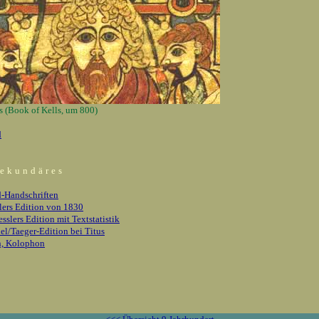
s (Book of Kells, um 800)
d
ekundäres
-Handschriften
ers Edition von 1830
esslers Edition mit Textstatistik
l/Taeger-Edition bei Titus
n, Kolophon