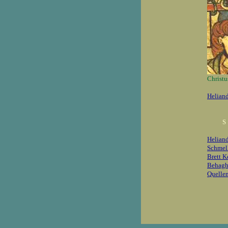
Christu
Helian
S
Heliand
Schmell
Brett K
Behaghe
Quelle