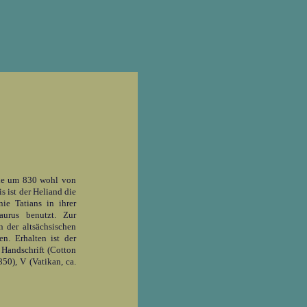
rde um 830 wohl von
s ist der Heliand die
ie Tatians in ihrer
urus benutzt. Zur
 der altsächsischen
n. Erhalten ist der
 Handschrift (Cotton
850), V (Vatikan, ca.