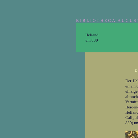
BIBLIOTHECA AUGUS
Heliand
um 830
D
Der He
einem G
einzig
althoc
Vermit
Heroen
Heliand
Caligul
880) un