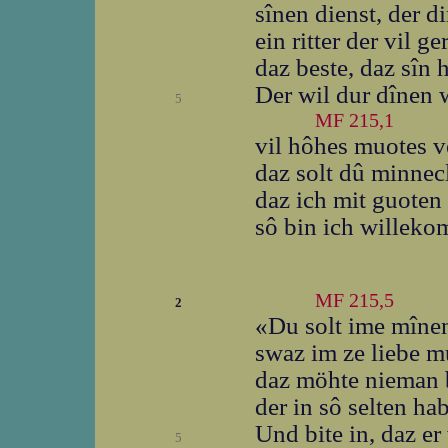
sînen dienst, der d
ein ritter der vil ge
daz beste, daz sîn 
Der wil dur dînen 
5
MF 215,1
vil hôhes muotes ve
daz solt dû minnec
daz ich mit guoten
sô bin ich willeko
MF 215,5
2
«Du solt ime mînen
swaz im ze liebe 
daz möhte nieman 
der in sô selten ha
Und bite in, daz er
5