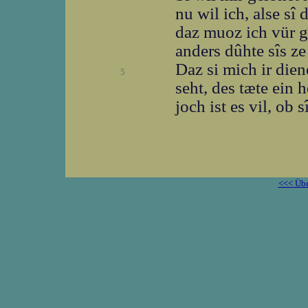
nu wil ich, alse sî 
daz muoz ich vür g
anders dûhte sîs ze 
Daz si mich ir dien
5
seht, des tæte ein h
joch ist es vil, ob 
<<< Übe