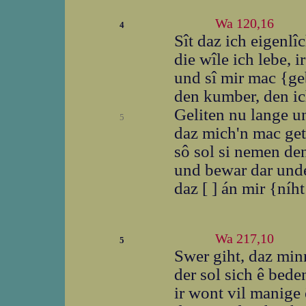
Wa 120,16
4
Sît daz ich eigenlî
die wîle ich lebe, i
und sî mir mac {g
den kumber, den ic
Geliten nu lange u
5
daz mich'n mac get
sô sol si nemen de
und bewar dar und
daz [ ] án mir {níh
Wa 217,10
5
Swer giht, daz min
der sol sich ê bed
ir wont vil manige 