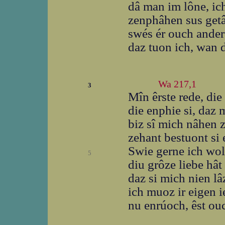
dâ man im lône, ic
zenphâhen sus getâ
swés ér ouch anders
daz tuon ich, wan d
Wa 217,1
3
Mîn êrste rede, die 
die enphie si, daz 
biz sî mich nâhen 
zehant bestuont si 
Swie gerne ich wol
5
diu grôze liebe hâ
daz si mich nien lâz
ich muoz ir eigen i
nu enrúoch, êst ouc