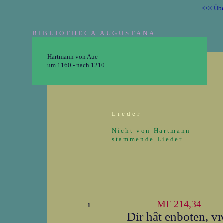
<<< Übe
BIBLIOTHECA AUGUSTANA
Hartmann von Aue
um 1160 - nach 1210
Lieder
Nicht von Hartmann
stammende Lieder
_______________________________________
MF 214,34
1
Dir hât enboten, v