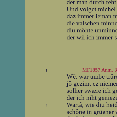
der man durch reht
Und volget michel 
5
daz immer ieman mis
die valschen minne
diu möhte unminne
der wil ich immer s
MF1857 Anm. 3
1
Wê, war umbe trûr
jô gezimt ez nieme
solher swære ich g
der ich niht geniez
Wartâ, wie diu heid
5
schône in grüener w