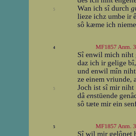
Wan ich sî durch
g
5
lieze ichz umbe ir ê
sô kæme ich niemer
MF1857 Anm. 3
4
Sî enwil mich niht
daz ich ir gelige bî,
und enwil mîn niht
ze einem vriunde, al
Joch ist sî mir niht
5
dâ
en
stüende genâd
sô tæte mir ein senf
MF1857 Anm. 3
5
Sî wil mir gelônet 