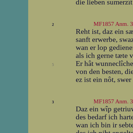
die lieben sumerzî
MF1857 Anm. 3
2
Reht ist, daz ein s
sanft erwerbe, swaz
wan er lop gediene
als ich gerne tæte v
Er hât wunneclîch
5
von den besten, die
ez ist ein nôt, swe
MF1857 Anm. 3
3
Daz ein wîp getriu
des bedarf ich hart
wan ich bin ir sebt
des ich niht engelt