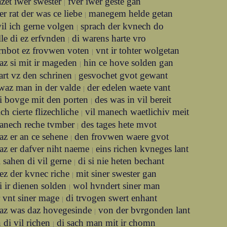
azet iwer swester
fver iwer geste gan
|
er rat der was ce liebe
manegem helde getan
|
il ich gerne volgen
sprach der kvnech do
|
lle di ez erfvnden
di warens harte vro
|
rnbot ez frovwen voten
vnt ir tohter wolgetan
|
az si mit ir mageden
hin ce hove solden gan
|
rt vz den schrinen
gesvochet gvot gewant
|
waz man in der valde
der edelen waete vant
|
i bovge mit den porten
des was in vil bereit
|
ich cierte flizechliche
vil manech waetlichiv meit
|
manech reche tvmber
des tages hete mvot
|
az er an ce sehene
den frovwen waere gvot
|
az er dafver niht naeme
eins richen kvneges lant
|
i sahen di vil gerne
di si nie heten bechant
|
ez der kvnec riche
mit siner swester gan
|
i ir dienen solden
wol hvndert siner man
|
r vnt siner mage
di trvogen swert enhant
|
az was daz hovegesinde
von der bvrgonden lant
|
 di vil richen
di sach man mit ir chomn
|