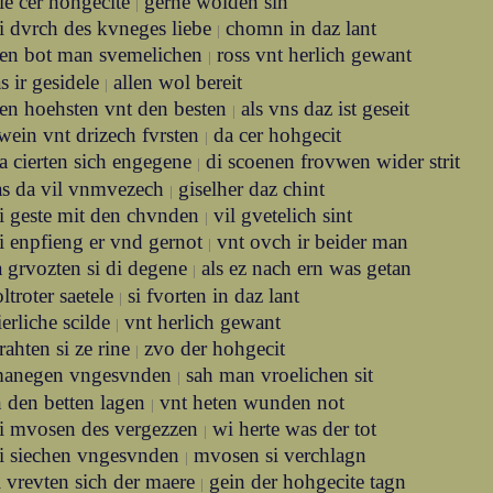
ie cer hohgecite
gerne wolden sin
|
i dvrch des kvneges liebe
chomn in daz lant
|
en bot man svemelichen
ross vnt herlich gewant
|
s ir gesidele
allen wol bereit
|
en hoehsten vnt den besten
als vns daz ist geseit
|
wein vnt drizech fvrsten
da cer hohgecit
|
a cierten sich engegene
di scoenen frovwen wider strit
|
as da vil vnmvezech
giselher daz chint
|
i geste mit den chvnden
vil gvetelich sint
|
i enpfieng er vnd gernot
vnt ovch ir beider man
|
a grvozten si di degene
als ez nach ern was getan
|
oltroter saetele
si fvorten in daz lant
|
ierliche scilde
vnt herlich gewant
|
rahten si ze rine
zvo der hohgecit
|
anegen vngesvnden
sah man vroelichen sit
|
n den betten lagen
vnt heten wunden not
|
i mvosen des vergezzen
wi herte was der tot
|
i siechen vngesvnden
mvosen si verchlagn
|
i vrevten sich der maere
gein der hohgecite tagn
|