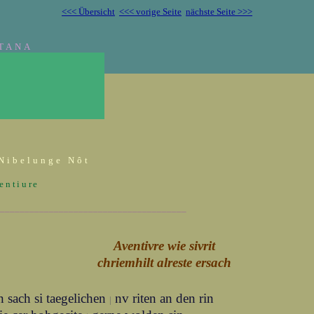
<<< Übersicht
<<< vorige Seite
nächste Seite >>>
TANA
Nibelunge Nôt
entiure
______________________________________
Aventivre wie sivrit
chriemhilt alreste ersach
n sach si taegelichen
nv riten an den rin
|