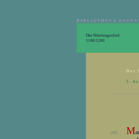
BIBLIOTHECA AUGUS
Das Nibelungenlied
1190/1200
Der 
5. Av
_____________
M
a
265