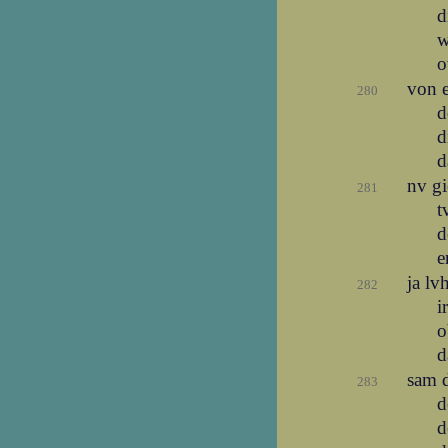
d
w
o
von 
280
d
d
d
nv gi
281
t
d
e
ja lv
282
i
o
d
sam 
283
d
d