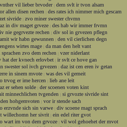
vnther vil lieber brvoder
dem svlt ir tvon alsam
|
or allen disen rechen
des rates ich nimmer mich gescam
|
izet sivride
zvo miner swester chvmn
|
az in div maget grveze
des hab wir immer frvmn
|
iv nie gegrvezte rechen
div sol in grvezen pflegn
|
amit wir habn gewunnen
den vil cierlichen degn
|
iengens wirtes mage
da man den helt vant
|
i sprachen zvo dem rechen
vzer niderlant
|
v hat der kvnech erlovbet
ir svlt ce hove gan
|
in swester sol ivch grvezen
daz ist cen eren iv getan
|
erre in sinem mvote
was des vil gemeit
|
o trvog er ime hercen
lieb ane leit
|
az er sehen solde
der scoenen voten kint
|
it minnechlichen tvgenden
si grvozte sivride sint
|
i den hohgemvoten
vor ir stende sach
|
o erzvnde sich sin varwe
div scoene magt sprach
|
it willechomn her sivrit
ein edel riter gvot
|
o wart im von dem grvoze
vil wol gehoehet der mvot
|