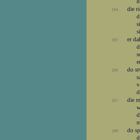
d
die r
284
d
s
s
er da
285
d
s
e
do s
286
s
v
d
die 
287
w
d
m
do s
288
d