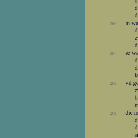
d
d
d
in wa
266
d
z
d
ez w
267
d
d
i
vil g
268
z
b
m
die i
269
d
d
s