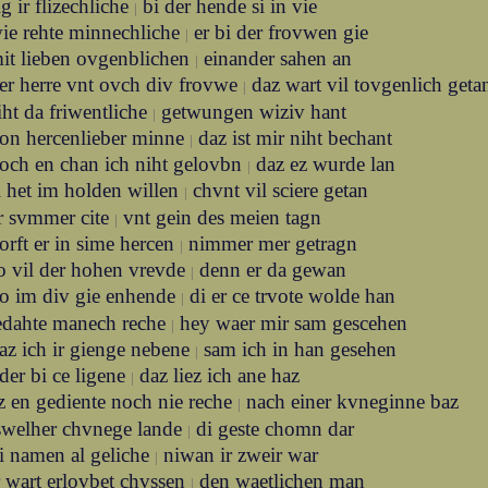
ig ir flizechliche
bi der hende si in vie
|
ie rehte minnechliche
er bi der frovwen gie
|
it lieben ovgenblichen
einander sahen an
|
er herre vnt ovch div frovwe
daz wart vil tovgenlich geta
|
iht da friwentliche
getwungen wiziv hant
|
on hercenlieber minne
daz ist mir niht bechant
|
och en chan ich niht gelovbn
daz ez wurde lan
|
i het im holden willen
chvnt vil sciere getan
|
r svmmer cite
vnt gein des meien tagn
|
orft er in sime hercen
nimmer mer getragn
|
o vil der hohen vrevde
denn er da gewan
|
o im div gie enhende
di er ce trvote wolde han
|
edahte manech reche
hey waer mir sam gescehen
|
az ich ir gienge nebene
sam ich in han gesehen
|
der bi ce ligene
daz liez ich ane haz
|
z en gediente noch nie reche
nach einer kvneginne baz
|
swelher chvnege lande
di geste chomn dar
|
i namen al geliche
niwan ir zweir war
|
r wart erlovbet chvssen
den waetlichen man
|