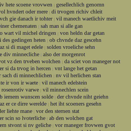
iv hete scoene vrovwen
gesellechlich genomn
|
ol hvndert oder mere
di trvogen richiv chleit
|
vch gie danach ir tohter
vil manech waetlichiv meit
|
einer chemenaten
sah man si alle gan
|
o wart vil michel dringen
von heldn dar getan
|
i des gedingen heten
ob chvnde daz gescehn
|
az si di maget edele
solden vroeliche sehn
|
e div minnecliche
also der morgenrot
|
vot vz den trveben wolchen
da sciet von maneger not
|
er si da trvog in hercen
vnt lange het getan
|
r sach di minnechlichen
nv vil herlichen stan
|
hte ir von ir waete
vil manech edelstein
|
r rosenrotiv varwe
vil minnechlen scein
|
b iemem wunscen solde
der chvnde niht geiehn
|
az er ce dirre werelde
het iht scoeners gesehn
|
der liehte mane
vor den sternen stat
|
er scin so lvoterliche
ab den wolchen gat
|
em stvont si nv geliche
vor maneger frovwen gvot
|