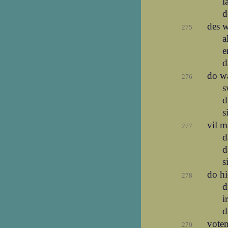
l
d
des w
275
a
e
d
do wa
276
s
d
s
vil 
277
d
d
s
do hi
278
d
i
d
voten
279