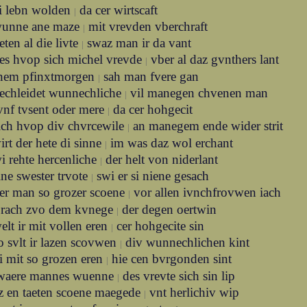
si lebn wolden
da cer wirtscaft
|
unne ane maze
mit vrevden vberchraft
|
eten al die livte
swaz man ir da vant
|
es hvop sich michel vrevde
vber al daz gvnthers lant
|
inem pfinxtmorgen
sah man fvere gan
|
echleidet wunnechliche
vil manegen chvenen man
|
vnf tvsent oder mere
da cer hohgecit
|
ich hvop div chvrcewile
an manegem ende wider strit
|
irt der hete di sinne
im was daz wol erchant
|
i rehte hercenliche
der helt von niderlant
|
ine swester trvote
swi er si niene gesach
|
er man so grozer scoene
vor allen ivnchfrovwen iach
|
prach zvo dem kvnege
der degen oertwin
|
elt ir mit vollen eren
cer hohgecite sin
|
o svlt ir lazen scovwen
div wunnechlichen kint
|
i mit so grozen eren
hie cen bvrgonden sint
|
waere mannes wuenne
des vrevte sich sin lip
|
z en taeten scoene maegede
vnt herlichiv wip
|