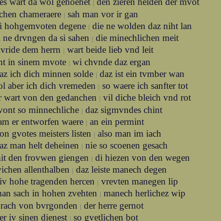
es wart da wol gehoehet
den zieren helden der mvot
|
ichen chameraere
sah man vor ir gan
|
i hohgemvoten degene
die ne wolden daz niht lan
|
i ne drvngen da si sahen
die minechlichen meit
|
ivride dem herrn
wart beide lieb vnd leit
|
ht in sinem mvote
wi chvnde daz ergan
|
az ich dich minnen solde
daz ist ein tvmber wan
|
ol aber ich dich vremeden
so waere ich sanfter tot
|
r wart von den gedanchen
vil diche bleich vnd rot
|
tvont so minnechliche
daz sigmvndes chint
|
am er entworfen waere
an ein permint
|
on gvotes meisters listen
also man im iach
|
az man helt deheinen
nie so scoenen gesach
|
mit den frovwen giengen
di hiezen von den wegen
|
ichen allenthalben
daz leiste manech degen
|
iv hohe tragenden hercen
vrevten manegen lip
|
an sach in hohen zvehten
manech herlichez wip
|
prach von bvrgonden
der herre gernot
|
er iv sinen dienest
so gvetlichen bot
|