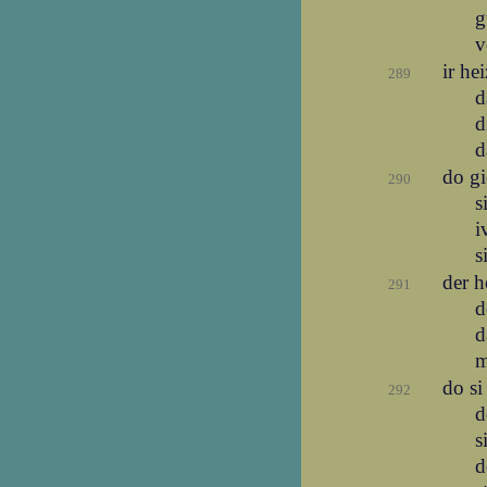
g
v
ir he
289
d
d
d
do g
290
s
i
s
der h
291
d
d
m
do s
292
d
s
d