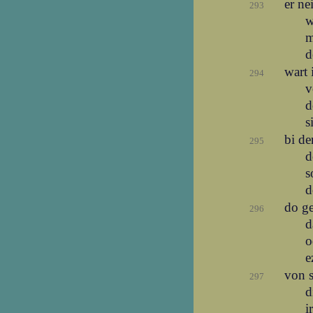
er ne
293
w
m
d
wart 
294
v
d
s
bi de
295
d
s
d
do g
296
d
o
e
von 
297
d
i