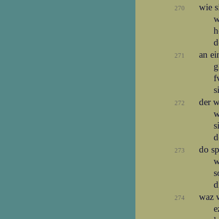
wie 
270
w
h
d
an e
271
g
f
s
der w
272
w
s
d
do s
273
w
s
d
waz 
274
e