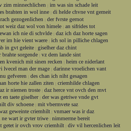
v zim minnechlichen
im was sin schade leit
|
es brahten in wol inne
di helde chvne vnt gemeit
|
prach gezogenlichen
der fvrste gernot
|
ot weiz daz wol von himele
an sifrides tot
|
ewan ich nie di schvlde
daz ich daz horte sagen
|
er im hie vient waere
ich sol in pilliche chlagen
|
b in gvt geleite
giselher daz chint
|
r brahte sorgende
vz dem lande sint
|
en kvenich mit sinen recken
heim ce niderlant
|
i lvecel man der mage
darinne vroelichen vant
|
 nu gefveren
des chan ich niht gesagen
|
an horte hie zallen ziten
criemhilde chlagen
|
az ir niemen troste
daz herce vnt ovch den mvt
|
z en taete giselher
der was getriwe vnde gvt
|
ilt div schoene
mit vbermvete saz
|
waz geweinte criemhilt
vnmaer was ir daz
|
i ne wart ir gvter triwe
nimmerme bereit
|
it getet ir ovch vrov criemhilt
div vil hercenlichen leit
|