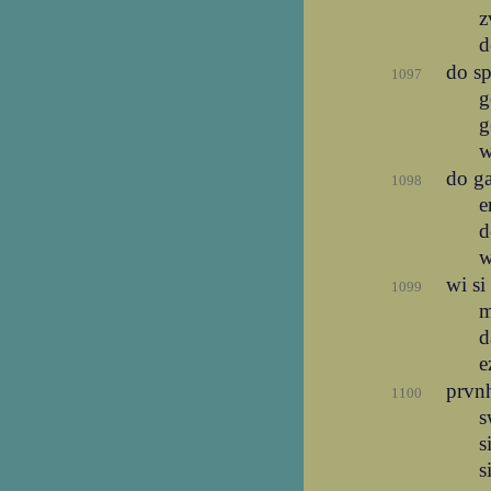
z
d
do s
1097
g
g
w
do ga
1098
e
d
w
wi si
1099
m
d
e
prvnh
1100
s
s
s