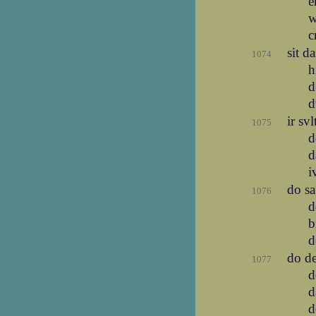
e
w
c
sit d
1074
h
d
d
ir sv
1075
d
d
i
do s
1076
d
b
d
do d
1077
d
d
d