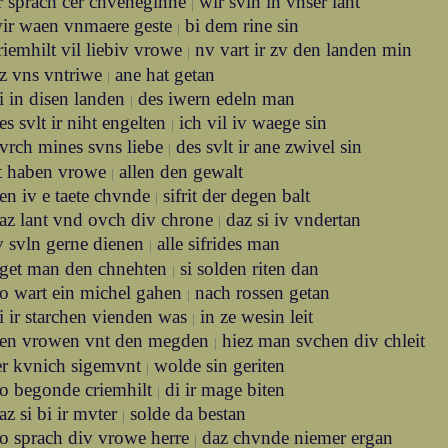
r sprach cer chveneginne
wir svln in vnser lant
|
ir waen vnmaere geste
bi dem rine sin
|
riemhilt vil liebiv vrowe
nv vart ir zv den landen min
|
az vns vntriwe
ane hat getan
|
i in disen landen
des iwern edeln man
|
es svlt ir niht engelten
ich vil iv waege sin
|
vrch mines svns liebe
des svlt ir ane zwivel sin
|
lt haben vrowe
allen den gewalt
|
en iv e taete chvnde
sifrit der degen balt
|
az lant vnd ovch div chrone
daz si iv vndertan
|
v svln gerne dienen
alle sifrides man
|
aget man den chnehten
si solden riten dan
|
o wart ein michel gahen
nach rossen getan
|
i ir starchen vienden was
in ze wesin leit
|
en vrowen vnt den megden
hiez man svchen div chleit
|
er kvnich sigemvnt
wolde sin geriten
|
o begonde criemhilt
di ir mage biten
|
az si bi ir mvter
solde da bestan
|
o sprach div vrowe herre
daz chvnde niemer ergan
|