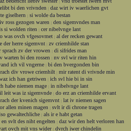
az bedencht liebiv swester
vnd troestet iwern mvt
|
elibt bi den vrivnden
daz wirt iv waerlichen gvt
|
bte giselhern
si wolde da bestan
|
iv ross gezogen waren
den sigemvndes man
|
ls si wolden riten
cer nibelvnge lant
|
o was ovch vfgesovmet
al der recken gewant
|
e der herre sigemvnt
zv criemhilde stan
|
r sprach zv der vrowen
di sifrides man
|
v warten bi den rossen
nv svl wir riten hin
|
and ich vil vngerne
bi den bvergonden bin
|
rach div vrowe criemhilt
mir ratent di vrivnde min
|
waz ich han getriwen
ich svl hie bi in sin
|
ch habe niemen mage
in nibelvnge lant
|
il leit was iz sigemvnde
do erz an criemhilde ervant
|
prach der kvenich sigemvnt
lat iv niemen sagen
|
or allen minen magen
svlt ir di chrone tragen
|
lso gewaltechliche
als ir e habt getan
|
r en svlt des niht engelten
daz wir den helt verloren han
|
vart ovch mit vns wider
dvrch iwer chindelin
|