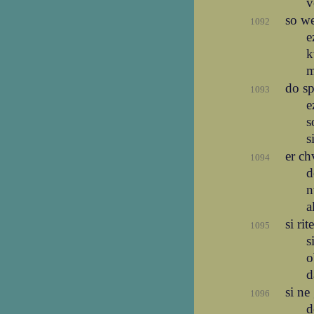
v
so w
1092
e
k
m
do sp
1093
e
s
s
er ch
1094
d
n
a
si ri
1095
s
o
d
si ne
1096
d