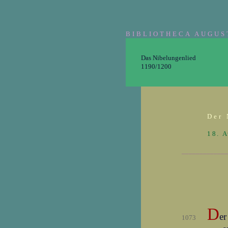
BIBLIOTHECA AUGUS
Das Nibelungenlied
1190/1200
Der 
18. 
_____________
D
er
1073