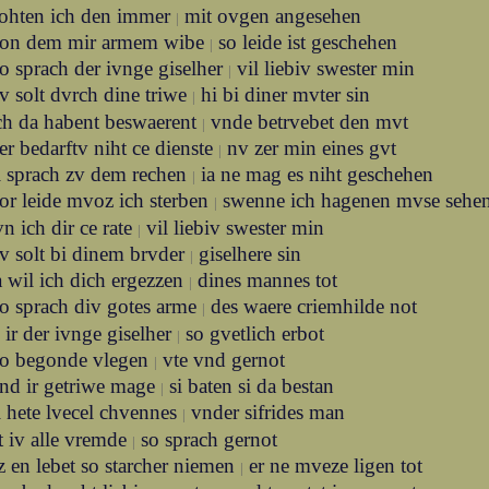
ohten ich den immer
mit ovgen angesehen
|
on dem mir armem wibe
so leide ist geschehen
|
o sprach der ivnge giselher
vil liebiv swester min
|
v solt dvrch dine triwe
hi bi diner mvter sin
|
ch da habent beswaerent
vnde betrvebet den mvt
|
er bedarftv niht ce dienste
nv zer min eines gvt
|
i sprach zv dem rechen
ia ne mag es niht geschehen
|
or leide mvoz ich sterben
swenne ich hagenen mvse sehe
|
vn ich dir ce rate
vil liebiv swester min
|
v solt bi dinem brvder
giselhere sin
|
a wil ich dich ergezzen
dines mannes tot
|
o sprach div gotes arme
des waere criemhilde not
|
 ir der ivnge giselher
so gvetlich erbot
|
o begonde vlegen
vte vnd gernot
|
nd ir getriwe mage
si baten si da bestan
|
i hete lvecel chvennes
vnder sifrides man
|
nt iv alle vremde
so sprach gernot
|
z en lebet so starcher niemen
er ne mveze ligen tot
|