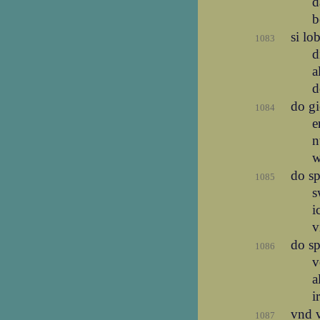
d
b
si lo
1083
d
a
d
do gi
1084
e
n
w
do sp
1085
s
i
v
do s
1086
v
a
i
vnd 
1087