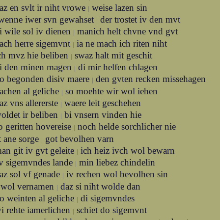
az en svlt ir niht vrowe
weise lazen sin
|
wenne iwer svn gewahset
der trostet iv den mvt
|
i wile sol iv dienen
manich helt chvne vnd gvt
|
rach herre sigemvnt
ia ne mach ich riten niht
|
ch mvz hie beliben
swaz halt mit geschit
|
i den minen magen
di mir helfen chlagen
|
o begonden disiv maere
den gvten recken missehagen
|
rachen al geliche
so moehte wir wol iehen
|
az vns allererste
waere leit geschehen
|
oldet ir beliben
bi vnsern vinden hie
|
o geritten hovereise
noch helde sorchlicher nie
|
lt ane sorge
got bevolhen varn
|
an git iv gvt geleite
ich heiz ivch wol bewarn
|
v sigemvndes lande
min liebez chindelin
|
az sol vf genade
iv rechen wol bevolhen sin
|
i wol vernamen
daz si niht wolde dan
|
o weinten al geliche
di sigemvndes
|
i rehte iamerlichen
schiet do sigemvnt
|