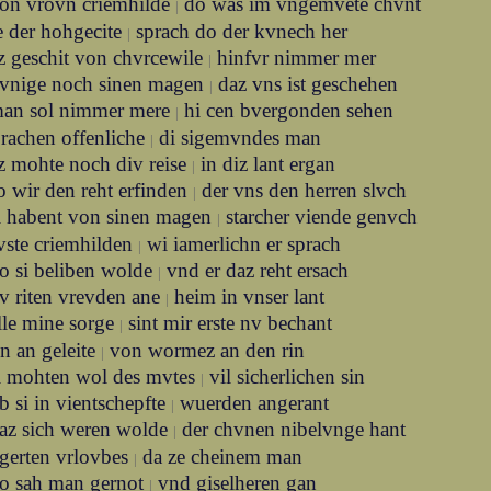
on vrovn criemhilde
do was im vngemvete chvnt
|
e der hohgecite
sprach do der kvnech her
|
z geschit von chvrcewile
hinfvr nimmer mer
|
vnige noch sinen magen
daz vns ist geschehen
|
an sol nimmer mere
hi cen bvergonden sehen
|
rachen offenliche
di sigemvndes man
|
z mohte noch div reise
in diz lant ergan
|
o wir den reht erfinden
der vns den herren slvch
|
i habent von sinen magen
starcher viende genvch
|
vste criemhilden
wi iamerlichn er sprach
|
o si beliben wolde
vnd er daz reht ersach
|
v riten vrevden ane
heim in vnser lant
|
lle mine sorge
sint mir erste nv bechant
|
ten an geleite
von wormez an den rin
|
i mohten wol des mvtes
vil sicherlichen sin
|
b si in vientschepfte
wuerden angerant
|
az sich weren wolde
der chvnen nibelvnge hant
|
 gerten vrlovbes
da ze cheinem man
|
o sah man gernot
vnd giselheren gan
|