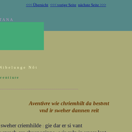
<<< Übersicht
<<< vorige Seite
nächste Seite >>>
TANA
Nibelunge Nôt
Aventiure
______________________________________
Aventivre wie chriemhilt da bestvnt
vnd ir sweher dannen reit
 sweher criemhilde
gie dar er si vant
|