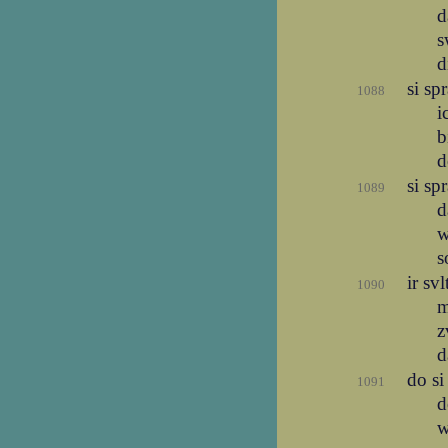
d
s
d
si sp
1088
i
b
d
si sp
1089
d
w
s
ir sv
1090
m
z
d
do s
1091
d
w