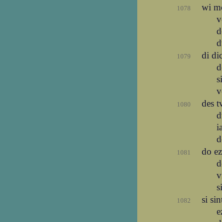
wi m
1078
v
d
d
di di
1079
d
s
v
des t
1080
d
i
d
do ez
1081
d
v
s
si si
1082
e