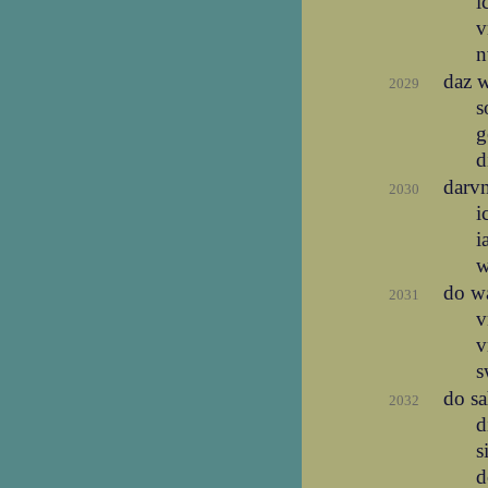
i
v
n
daz w
2029
s
g
d
darvm
2030
i
i
w
do w
2031
v
v
s
do sa
2032
d
s
d