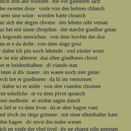
rinch doh ane wunden
hie vor giselhern lach
|
des swertes doze
vnde von des helmes chlanch
|
aren sine witze
worden harte chranch
|
az sich der degen chvene
des lebens niht versan
|
az het mit sinen chrepften
der starche giselher getan
|
m begonde entwichen
von dem hovbte der doz
|
en er e da dolte
von dem slage groz
|
r dahte ich pin noch lebende
vnd ninder wunt
|
v ist mir allererst
daz ellen giselheres chvnt
|
rt er beidenthalben
di viande stan
|
isten si div maere
im waere noch mer getan
|
vch het er giselheren
da bi im vernomen
|
r dahte wi er solde
von den vianden chomen
|
hte tobeliche
er vz dem plvot spranch
|
iner snelheite
er mohte sagen danch
|
o lief er vz dem hvse
da er aber hagen vant
|
nd slvch im slege grimme
mit siner ellenthafter hant
|
ahte hagen
dv mvst des todes wesen
|
ich en vride der vbel tivel
dv ne chanst niht genesen
|