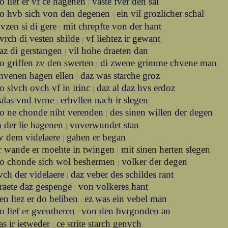
o lief er vf ce hagenen
vaste fver den sal
|
o hvb sich von den degenen
ein vil grozlicher schal
|
vzen si di gere
mit chrepfte von der hant
|
vrch di vesten shilde
vf liehtez ir gewant
|
az di gerstangen
vil hohe draeten dan
|
o griffen zv den swerten
di zwene grimme chvene man
|
chvenen hagen ellen
daz was starche groz
|
o slvch ovch vf in irinc
daz al daz hvs erdoz
|
alas vnd tvrne
erhvllen nach ir slegen
|
o ne chonde niht verenden
des sinen willen der degen
|
h der lie hagenen
vnverwundet stan
|
v dem videlaere
gahen er began
|
r wande er moehte in twingen
mit sinen herten slegen
|
o chonde sich wol beshermen
volker der degen
|
vch der videlaere
daz veber des schildes rant
|
raete daz gespenge
von volkeres hant
|
en liez er do beliben
ez was ein vebel man
|
o lief er gventheren
von den bvrgonden an
|
s ir ietweder
ce strite starch genvch
|