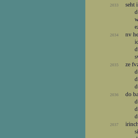
seht 
2033
d
w
e
nv he
2034
i
d
s
ze fv
2035
d
d
d
do ba
2036
d
d
d
irin
2037
s