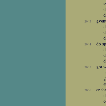
s
d
d
gvent
2043
d
d
d
do sp
2044
d
d
d
got w
2045
i
g
e
er sh
2046
d
c