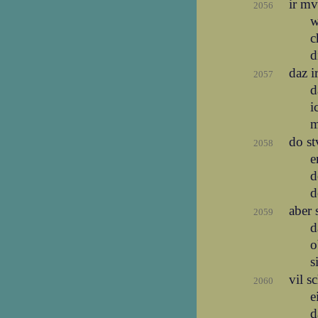
ir m
2056
w
c
d
daz 
2057
d
i
m
do s
2058
e
d
d
aber 
2059
d
o
s
vil s
2060
e
d