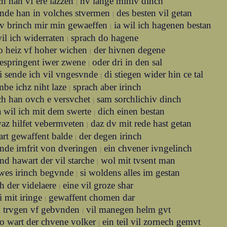
ch han vf ere lazzen
nv lange miniv dinch
|
nde han in volches stvermen
des besten vil getan
|
v brinch mir min gewaeffen
ia wil ich hagenen bestan
|
il ich widerraten
sprach do hagene
|
o heiz vf hoher wichen
der hivnen degene
|
espringent iwer zwene
oder dri in den sal
|
i sende ich vil vngesvnde
di stiegen wider hin ce tal
|
be ichz niht laze
sprach aber irinch
|
ch han ovch e versvchet
sam sorchlichiv dinch
|
a wil ich mit dem swerte
dich einen bestan
|
az hilfet vebermveten
daz dv mit rede hast getan
|
art gewaffent balde
der degen irinch
|
nde irnfrit von dveringen
ein chvener ivngelinch
|
nd hawart der vil starche
wol mit tvsent man
|
wes irinch begvnde
si woldens alles im gestan
|
h der videlaere
eine vil groze shar
|
i mit iringe
gewaffent chomen dar
|
i trvgen vf gebvnden
vil manegen helm gvt
|
o wart der chvene volker
ein teil vil zornech gemvt
|