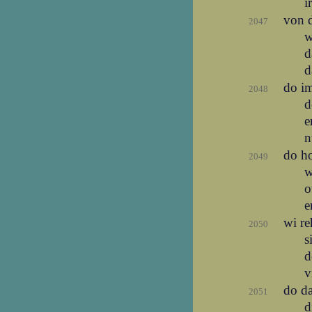
i
von 
2047
w
d
d
do i
2048
d
e
n
do ho
2049
w
o
e
wi re
2050
s
d
v
do d
2051
d