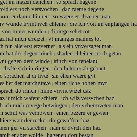
vget im mazen danchen
so sprach hagene
|
old erz noch versvochen
daz zaeme degene
|
hom er danne hinnen
so waere er chvener man
|
iv wunde frvmt ivch chleine
die ich von im enpfangen h
|
ir von miner wunden
di ringe sehet rot
|
az hat mich erreizet
vf maniges mannes tot
|
ch pin allererst erzvernet
als ein vnverzaget man
|
ir hat der degen irinch
shaden chleinen noch getan
|
tvnt gegen dem winde
irinch von tenelant
|
r chvlte sich in ringen
den helm er ab gebant
|
o sprachen al di livte
sin ellen waere gvt
|
es het der marchgrave
einen riche hohen mvt
|
sprach do irinch
mine vrivnt wizet daz
|
az ir mich wafent schiere
ich wilz versvchen baz
|
b ich noch mvege betwingen
den vebermveten man
|
in schilt was verhowen
einen bezern er gewan
|
chiere wart der recke
do gewaffent baz
|
inen ger vil starchen
nam er dvrch den haz
|
amit er aber wolde
hagenen dort bestan
|