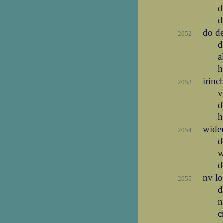
d
d
do d
2052
d
a
h
irinc
2053
v
d
h
wide
2054
d
w
d
nv lo
2055
d
n
c