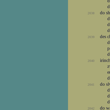
d
d
do sh
2038
d
d
d
des 
2039
d
p
d
irinc
2040
z
e
d
do sl
2041
d
d
d
do wa
2042