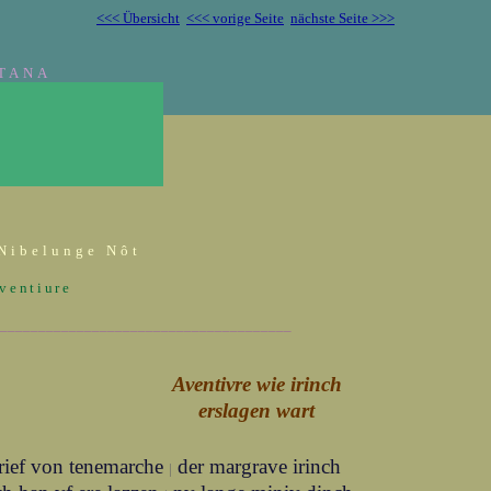
<<< Übersicht
<<< vorige Seite
nächste Seite >>>
TANA
Nibelunge Nôt
Aventiure
______________________________________
Aventivre wie irinch
erslagen wart
rief von tenemarche
der margrave irinch
|