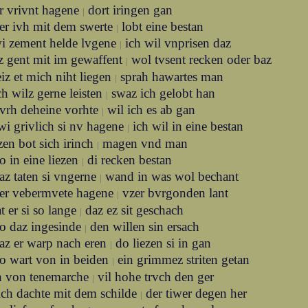
ir vrivnt hagene
dort iringen gan
|
er ivh mit dem swerte
lobt eine bestan
|
i zement helde lvgene
ich wil vnprisen daz
|
z gent mit im gewaffent
wol tvsent recken oder baz
|
iz et mich niht liegen
sprah hawartes man
|
ch wilz gerne leisten
swaz ich gelobt han
|
vrh deheine vorhte
wil ich es ab gan
|
wi grivlich si nv hagene
ich wil in eine bestan
|
zen bot sich irinch
magen vnd man
|
o in eine liezen
di recken bestan
|
az taten si vngerne
wand in was wol bechant
|
er vebermvete hagene
vzer bvrgonden lant
|
t er si so lange
daz ez sit geschach
|
o daz ingesinde
den willen sin ersach
|
az er warp nach eren
do liezen si in gan
|
o wart von in beiden
ein grimmez striten getan
|
ch von tenemarche
vil hohe trvch den ger
|
ich dachte mit dem schilde
der tiwer degen her
|