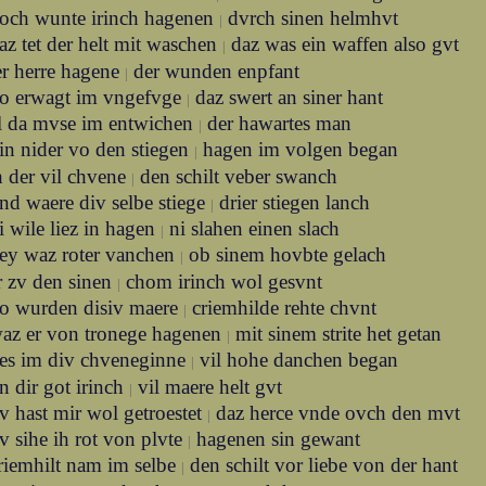
och wunte irinch hagenen
dvrch sinen helmhvt
|
az tet der helt mit waschen
daz was ein waffen also gvt
|
er herre hagene
der wunden enpfant
|
o erwagt im vngefvge
daz swert an siner hant
|
l da mvse im entwichen
der hawartes man
|
in nider vo den stiegen
hagen im volgen began
|
h der vil chvene
den schilt veber swanch
|
nd waere div selbe stiege
drier stiegen lanch
|
i wile liez in hagen
ni slahen einen slach
|
ey waz roter vanchen
ob sinem hovbte gelach
|
r zv den sinen
chom irinch wol gesvnt
|
o wurden disiv maere
criemhilde rehte chvnt
|
az er von tronege hagenen
mit sinem strite het getan
|
es im div chveneginne
vil hohe danchen began
|
n dir got irinch
vil maere helt gvt
|
v hast mir wol getroestet
daz herce vnde ovch den mvt
|
v sihe ih rot von plvte
hagenen sin gewant
|
riemhilt nam im selbe
den schilt vor liebe von der hant
|