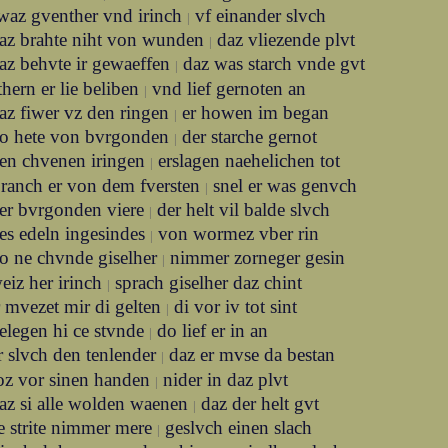
waz gventher vnd irinch
vf einander slvch
|
az brahte niht von wunden
daz vliezende plvt
|
az behvte ir gewaeffen
daz was starch vnde gvt
|
hern er lie beliben
vnd lief gernoten an
|
az fiwer vz den ringen
er howen im began
|
o hete von bvrgonden
der starche gernot
|
en chvenen iringen
erslagen naehelichen tot
|
ranch er von dem fversten
snel er was genvch
|
er bvrgonden viere
der helt vil balde slvch
|
es edeln ingesindes
von wormez vber rin
|
o ne chvnde giselher
nimmer zorneger gesin
|
eiz her irinch
sprach giselher daz chint
|
r mvezet mir di gelten
di vor iv tot sint
|
elegen hi ce stvnde
do lief er in an
|
r slvch den tenlender
daz er mvse da bestan
|
oz vor sinen handen
nider in daz plvt
|
az si alle wolden waenen
daz der helt gvt
|
e strite nimmer mere
geslvch einen slach
|