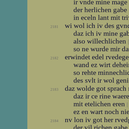
ir vnde mine mage
der herlichen gabe
in eceln lant mit t
wi wol ich iv des gv
2181
daz ich iv mine ga
also willechlichen
|
so ne wurde mir 
erwindet edel rvedeg
2182
wand ez wirt dehe
so rehte minnechl
des svlt ir wol ge
daz wolde got sprach
2183
daz ir ce rine waer
mit etelichen eren
|
ez en wart noch ni
nv lon iv got her rve
2184
der vil richen gab