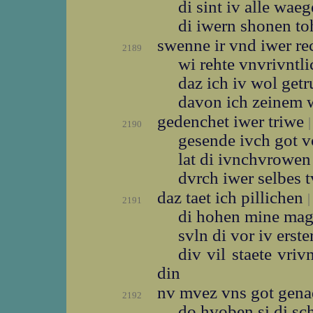
di sint iv alle wae
di iwern shonen to
swenne ir vnd iwer r
2189
wi rehte vnvrivntl
daz ich iv wol get
davon ich zeinem
gedenchet iwer triwe
|
2190
gesende ivch got 
lat di ivnchvrowe
dvrch iwer selbes
daz taet ich pillichen
|
2191
di hohen mine ma
svln di vor iv erst
div vil staete vriv
din
nv mvez vns got gen
2192
do hvoben si di sc