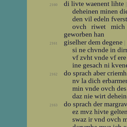
di livte waenent lihte
|
2160
deheinen minen di
den vil edeln fver
ovch riwet mich
geworben han
giselher dem degene
|
2161
si ne chvnde in di
vf zvht vnde vf er
ine gesach ni kve
do sprach aber criemh
2162
nv la dich erbarm
min vnde ovch de
daz nie wirt dehei
do sprach der margra
2163
ez mvz hivte gelte
swaz ir vnd ovch 
darvmbe mvz ich e