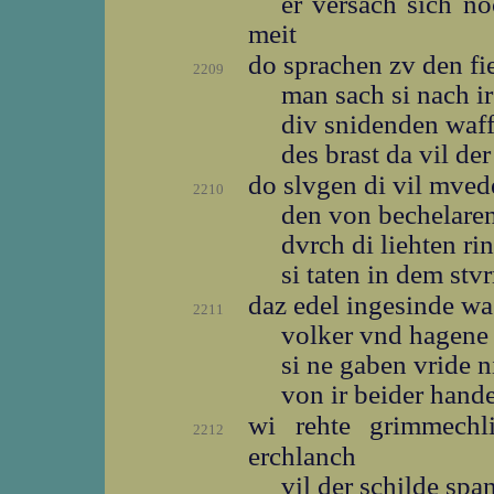
er versach sich n
meit
do sprachen zv den f
2209
man sach si nach i
div snidenden waf
des brast da vil de
do slvgen di vil mve
2210
den von bechelare
dvrch di liehten ri
si taten in dem st
daz edel ingesinde w
2211
volker vnd hagen
si ne gaben vride
von ir beider han
wi rehte grimmech
2212
erchlanch
vil der schilde sp