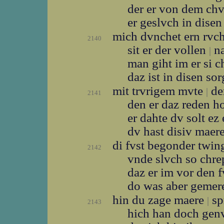
der er von dem ch
er geslvch in dise
mich dvnchet ern rvc
2140
sit er der vollen
na
|
man giht im er si 
daz ist in disen so
mit trvrigem mvte
der
|
2141
den er daz reden h
er dahte dv solt ez
dv hast disiv maer
di fvst begonder twi
2142
vnde slvch so chre
daz er im vor den 
do was aber gemer
hin du zage maere
sp
|
2143
hich han doch ge