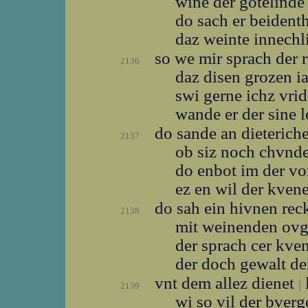
wine der gotelind
do sach er beident
daz weinte innech
so we mir sprach der 
2136
daz disen grozen 
swi gerne ichz vr
wande er der sine 
do sande an dieterich
2137
ob siz noch chvn
do enbot im der v
ez en wil der kven
do sah ein hivnen re
2138
mit weinenden ov
der sprach cer kv
der doch gewalt d
vnt dem allez dienet
l
|
2139
wi so vil der bver