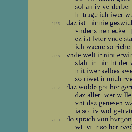
sol an iv verderbe
hi trage ich iwer 
daz ist mir nie geswi
2185
vnder sinen ecken
|
ez ist lvter vnde st
ich waene so riche
vnde welt ir niht erw
2186
slaht ir mir iht der
mit iwer selbes sw
so riwet ir mich r
daz wolde got her ge
2187
daz aller iwer will
vnt daz genesen w
ia sol iv wol getrv
do sprach von bvrgo
2188
wi tvt ir so her rv