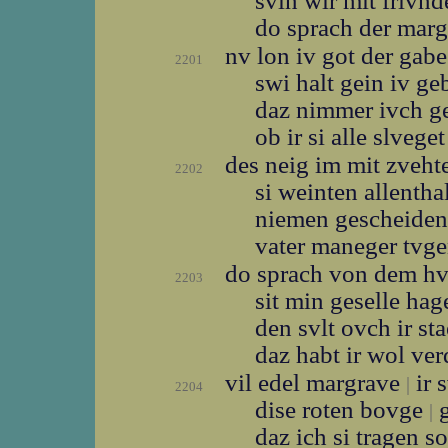
svln wir mit frivnd
do sprach der mar
nv lon iv got der gab
2201
swi halt gein iv g
daz nimmer ivch g
ob ir si alle slvege
des neig im mit zveh
2202
si weinten allenth
niemen gescheide
vater maneger tvg
do sprach von dem h
2203
sit min geselle ha
den svlt ovch ir st
daz habt ir wol ve
vil edel margrave
ir 
|
2204
dise roten bovge
g
|
daz ich si tragen s