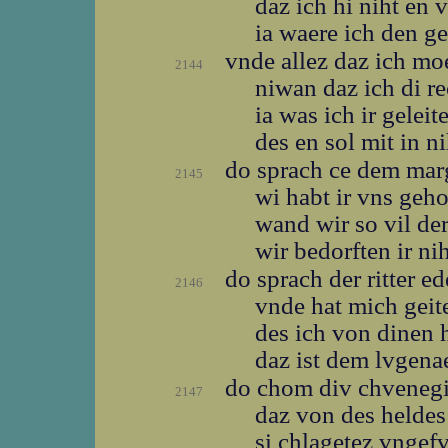
daz ich hi niht en 
ia waere ich den g
vnde allez daz ich m
2144
niwan daz ich di r
ia was ich ir geleit
des en sol mit in ni
do sprach ce dem ma
2145
wi habt ir vns geh
wand wir so vil de
wir bedorften ir ni
do sprach der ritter e
2146
vnde hat mich gei
des ich von dinen
daz ist dem lvgena
do chom div chveneg
2147
daz von des helde
si chlagetez vngef