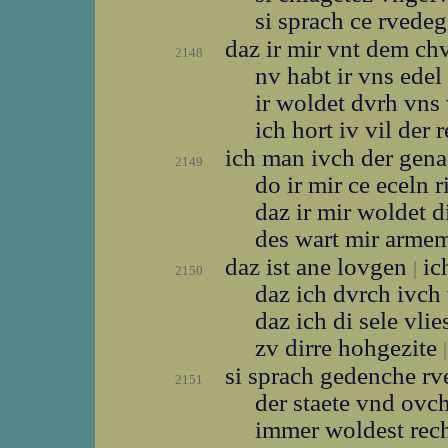
si sprach ce rvede
daz ir mir vnt dem c
2148
nv habt ir vns ede
ir woldet dvrh vn
ich hort iv vil der
ich man ivch der gen
2149
do ir mir ce eceln r
daz ir mir woldet 
des wart mir arme
daz ist ane lovgen
ic
|
2150
daz ich dvrch ivc
daz ich di sele vli
zv dirre hohgezite
|
si sprach gedenche r
2151
der staete vnd ovc
immer woldest re