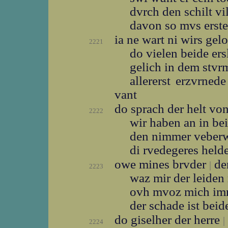
dvrch den schilt vi
davon so mvs erst
ia ne wart ni wirs gel
2221
do vielen beide er
gelich in dem stv
allererst erzvrne
vant
do sprach der helt vo
2222
wir haben an in b
den nimmer veber
di rvedegeres held
owe mines brvder
der
|
2223
waz mir der leide
ovh mvoz mich im
der schade ist bei
do giselher der herre
|
2224