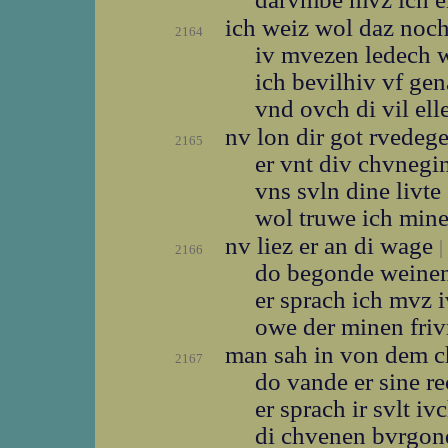
ich weiz wol daz noc
2164
iv mvezen ledech
ich bevilhiv vf ge
vnd ovch di vil el
nv lon dir got rvedeg
2165
er vnt div chvneg
vns svln dine livte
wol truwe ich min
nv liez er an di wage
|
2166
do begonde weine
er sprach ich mvz i
owe der minen fri
man sah in von dem 
2167
do vande er sine r
er sprach ir svlt i
di chvenen bvrgo