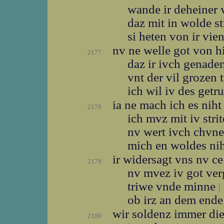
wande ir deheiner
daz mit in wolde st
si heten von ir vi
nv ne welle got von 
2177
daz ir ivch genade
vnt der vil grozen 
ich wil iv des get
ia ne mach ich es nih
2178
ich mvz mit iv stri
nv wert ivch chvn
mich en woldes nih
ir widersagt vns nv c
2179
nv mvez iv got ver
triwe vnde minne
|
ob irz an dem end
wir soldenz immer di
2180