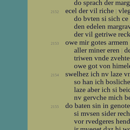
do sprach der mar
ecel der vil riche
vle
|
2152
do bvten si sich c
den edelen margr
der vil getriwe rec
owe mir gotes armem
2153
aller miner eren
de
|
triwen vnde zveht
owe got von hime
swelhez ich nv laze v
2154
so han ich boslich
laze aber ich si be
nv gervche mich 
do baten sin in genot
2155
si mvsen sider rec
vor rvedgeres hen
ir mveget daz hi w