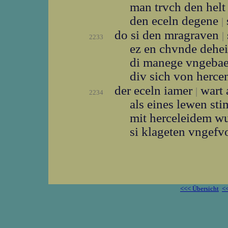
man trvch den hel
den eceln degene
|
do si den mragraven
|
2233
ez en chvnde dehei
di manege vngeba
div sich von herce
der eceln iamer
wart 
|
2234
als eines lewen s
mit herceleidem w
si klageten vngef
<<< Übersicht
<<