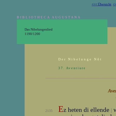
<<< Übersicht
<<
BIBLIOTHECA AUGUSTANA
Das Nibelungenlied
1190/1200
Der Nibelunge Nôt
37. Aventiure
_______________________________________
Ave
E
z heten di ellende
w
|
2135