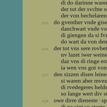
di do darinne war
der tot der svchte 
der von bechelare
do gventher vnde gis
2225
danchwart vnde vo
di giengen da si f
do wart da von de
der tot vns sere rovbe
2226
nv lazet iwer wein
daz vns di ringe e
ia wen vns got von
den sizzen disen lein
2227
si waren aber mve
di rvedegeres held
so lange wert div s
owe dirre dieneste
sp
|
2228
di ne sint so staete