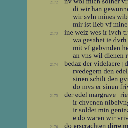
nv wol mich solher v
2172
di wir han gewun
wir svln mines wi
mir ist lieb vf min
ine weiz wes ir ivch t
2173
wa gesahet ie dvr
mit vf gebvnden 
an vns wil dienen 
bedaz der videlaere
d
|
2174
rvedegern den ede
sinen schilt den g
do mvs er sinen fr
der edel margrave
rie
|
2175
ir chvenen nibelv
ir soldet min geni
e do waren wir vr
do erscrachten dirre 
2176