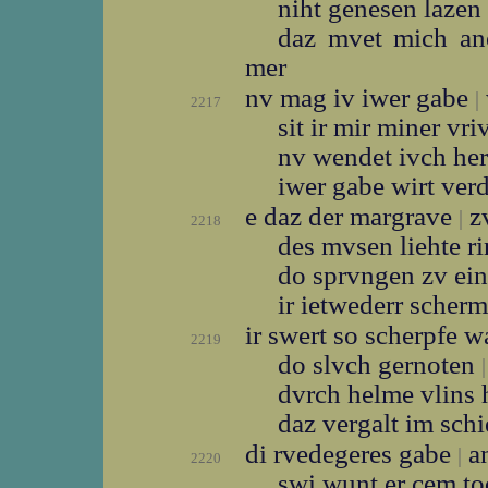
niht genesen lazen
daz mvet mich a
mer
nv mag iv iwer gabe
|
2217
sit ir mir miner vr
nv wendet ivch he
iwer gabe wirt ver
e daz der margrave
zv
|
2218
des mvsen liehte r
do sprvngen zv ei
ir ietwederr scher
ir swert so scherpfe 
2219
do slvch gernoten
|
dvrch helme vlins 
daz vergalt im sch
di rvedegeres gabe
an
|
2220
swi wunt er cem t