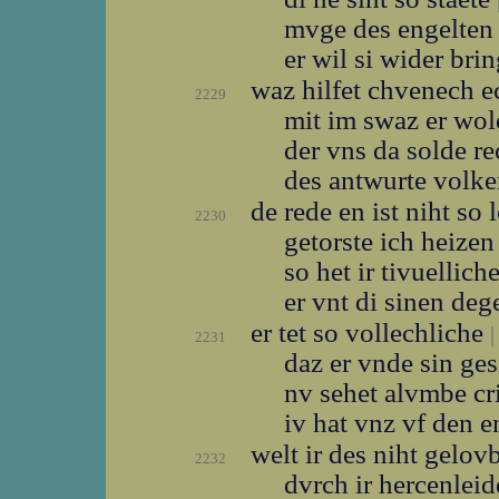
mvge des engelte
er wil si wider bri
waz hilfet chvenech e
2229
mit im swaz er wo
der vns da solde r
des antwurte volk
de rede en ist niht so 
2230
getorste ich heizen
so het ir tivuellic
er vnt di sinen de
er tet so vollechliche
|
2231
daz er vnde sin ge
nv sehet alvmbe cr
iv hat vnz vf den 
welt ir des niht gelo
2232
dvrch ir hercenlei