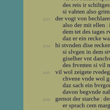
des reis ir schiltge
si vahten also gr
der vogt von bechlar
2213
also der mit ellen
|
dem tet des tages 
daz er ein recke w
hi stvnden dise recke
2214
si slvgen in dem s
giselher vnt danc
des frvmten si vil
vil wol zeigete rvede
2215
chvene vnde wol 
daz sach ein bvrg
davon begvnde na
gernot der starche
den
|
2216
er sprach cem mar