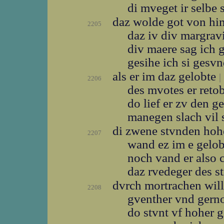
di mveget ir selbe
daz wolde got von hi
2205
daz iv div margra
div maere sag ich 
gesihe ich si gesv
als er im daz gelobte
|
2206
des mvotes er reto
do lief er zv den g
manegen slach vil
di zwene stvnden ho
2207
wand ez im e gelo
noch vand er also
daz rvedeger des st
dvrch mortrachen wil
2208
gventher vnd gern
do stvnt vf hoher 