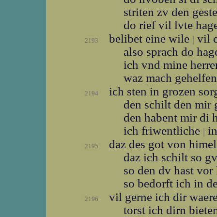
striten zv den gest
do rief vil lvte ha
belibet eine wile
vil 
|
2193
also sprach do ha
ich vnd mine herr
waz mach gehelfen
ich sten in grozen so
2194
den schilt den mir
den habent mir di
ich friwentliche
in
|
daz des got von hime
2195
daz ich schilt so g
so den dv hast vo
so bedorft ich in 
vil gerne ich dir waer
2196
torst ich dirn biet