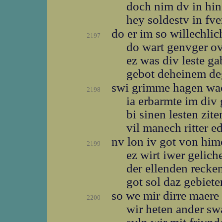
doch nim dv in hi
hey soldestv in fv
do er im so willechli
2197
do wart genvger 
ez was div leste g
gebot deheinem d
swi grimme hagen wa
2198
ia erbarmte im div
bi sinen lesten zit
vil manech ritter e
nv lon iv got von hi
2199
ez wirt iwer gelic
der ellenden recke
got sol daz gebiet
so we mir dirre maere
2200
wir heten ander s