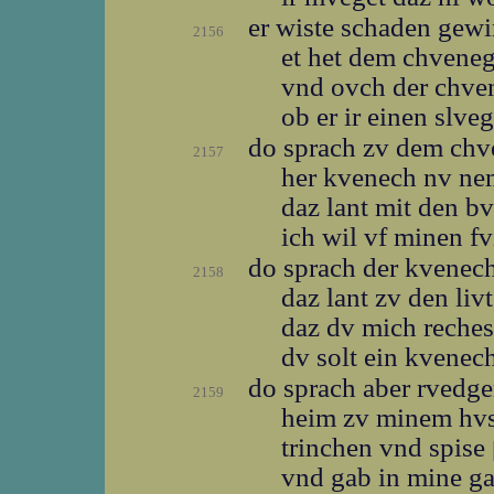
er wiste schaden gew
2156
et het dem chvene
vnd ovch der chv
ob er ir einen slve
do sprach zv dem ch
2157
her kvenech nv ne
daz lant mit den b
ich wil vf minen f
do sprach der kvenec
2158
daz lant zv den liv
daz dv mich reches
dv solt ein kvene
do sprach aber rvedg
2159
heim zv minem hv
trinchen vnd spise
vnd gab in mine g