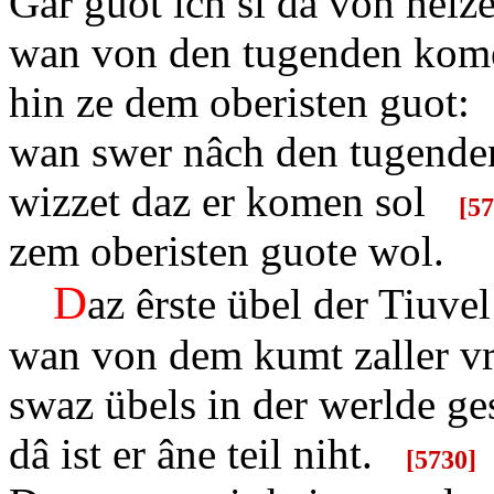
Gar guot ich si da von heize
wan von den tugenden kome
hin ze dem oberisten guot:
wan swer nâch den tugenden
wizzet daz er komen sol
[
57
zem oberisten guote wol.
D
az êrste übel der Tiuvel 
wan von dem kumt zaller vr
swaz übels in der werlde ge
dâ ist er âne teil niht.
[
5730]