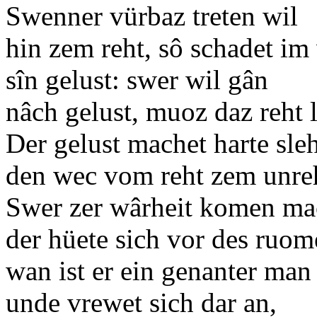
Swenner vürbaz treten wil
hin zem reht, sô schadet i
sîn gelust: swer wil gân
nâch gelust, muoz daz reht 
Der gelust machet harte sle
den wec vom reht zem unre
Swer zer wârheit komen m
der hüete sich vor des ruome
wan ist er ein genanter man
unde vrewet sich dar an,