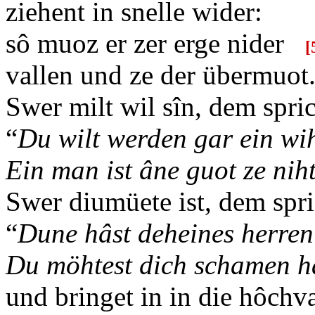
ziehent in snelle wider:
sô muoz er zer erge nider
[
vallen und ze der übermuot
Swer milt wil sîn, dem spri
“
Du wilt werden gar ein wih
Ein man ist âne guot ze nih
Swer diumüete ist, dem spr
“
Dune hâst deheines herren 
Du möhtest dich schamen h
und bringet in in die hôchva