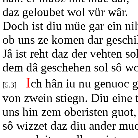
daz geloubet wol vür wâr.
Doch ist diu müe gar ein nih
ob uns ze komen dar geschi
Jâ ist reht daz der vehten so
dem dâ geschehen sol sô wo
I
ch hân iu nu genuoc 
[
5.3]
von zwein stiegn. Diu eine 
uns hin zem oberisten guot,
sô wizzet daz diu ander mu