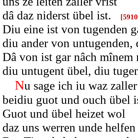
uns ze leiten zaller vrist
dâ daz niderst übel ist.
[
5910
Diu eine ist von tugenden g
diu ander von untugenden, d
Dâ von ist gar nâch mînem
diu untugent übel, diu tugen
N
u sage ich iu waz zalle
beidiu guot und ouch übel i
Guot und übel heizet wol
daz uns werren unde helfen 