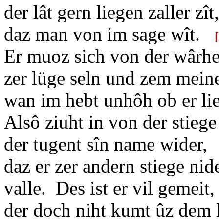
der lât gern liegen zaller zît,
daz man von im sage wît.
[
Er muoz sich von der wârhe
zer lüge seln und zem meine
wan im hebt unhôh ob er li
Alsô ziuht in von der stiege
der tugent sîn name wider
daz er zer andern stiege nid
valle. Des ist er vil gemeit,
der doch niht kumt ûz dem l