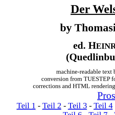
Der Wel
by Thomasi
ed. H
EIN
(Quedlinbu
machine-readable text 
conversion from TUESTEP fo
corrections and HTML rendering
Pros
Teil 1
-
Teil 2
-
Teil 3
-
Teil 4
Teil 6
-
Teil 7
-