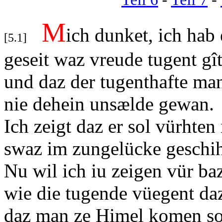
M
ich dunket, ich hab 
[
5.1]
geseit waz vreude tugent gî
und daz der tugenthafte 
nie dehein unsælde gewan.
Ich zeigt daz er sol vürhten 
swaz im zungelücke geschih
Nu wil ich iu zeigen vür ba
wie die tugende vüegent d
daz man ze Himel komen so