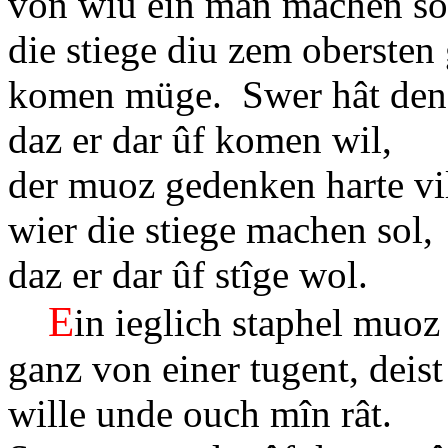
von wiu ein man machen 
die stiege diu zem obersten
komen müge. Swer hât den
daz er dar ûf komen wil,
der muoz gedenken harte vi
wier die stiege machen sol
daz er dar ûf stîge wol.
E
in ieglich staphel muoz
ganz von einer tugent, deis
wille unde ouch mîn rât.