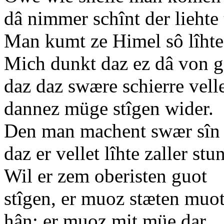
dâ nimmer schînt der lieht
Man kumt ze Himel sô lîhte 
Mich dunkt daz ez dâ von g
daz daz swære schierre velle
dannez müge stîgen wider.
Den man machent swær sî
daz er vellet lîhte zaller stu
Wil er zem oberisten guot
stîgen, er muoz stæten muo
hân: er muoz mit müe dar,