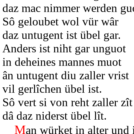
daz mac nimmer werden g
Sô geloubet wol vür wâr
daz untugent ist übel gar.
Anders ist niht gar unguot
in deheines mannes muot
ân untugent diu zaller vris
vil gerlîchen übel ist.
Sô vert si von reht zaller zît
dâ daz niderst übel lît.
M
an würket in alter und 