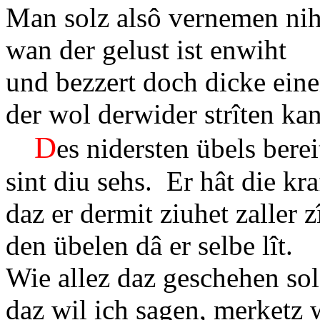
Man solz alsô vernemen nih
wan der gelust ist enwiht
und bezzert doch dicke ein
der wol derwider strîten kan
D
es nidersten übels ber
sint diu sehs. Er hât die kra
daz er dermit ziuhet zaller z
den übelen dâ er selbe lît.
Wie allez daz geschehen sol
daz wil ich sagen, merket