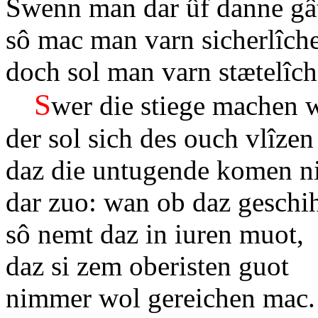
Swenn man dar ûf danne g
sô mac man varn sicherlîch
doch sol man varn stætelîch
S
wer die stiege machen w
der sol sich des ouch vlîzen
daz die untugende komen 
dar zuo: wan ob daz geschih
sô nemt daz in iuren muot,
daz si zem oberisten guot
nimmer wol gereichen mac.