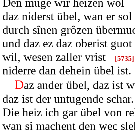
Den muge wir heizen wol
daz niderst übel, wan er sol
durch sînen grôzen übermu
und daz ez daz oberist guot
wil, wesen zaller vrist
[
5735]
niderre dan dehein übel ist.
D
az ander übel, daz ist w
daz ist der untugende schar.
Die heiz ich gar übel von re
wan si machent den wec s