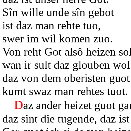
Sîn wille unde sîn gebot
ist daz man rehte tuo,
swer im wil komen zuo.
Von reht Got alsô heizen s
wan ir sult daz glouben wol
daz von dem oberisten guot
kumt swaz man rehtes tuot.
D
az ander heizet guot gar
daz sint die tugende, daz is