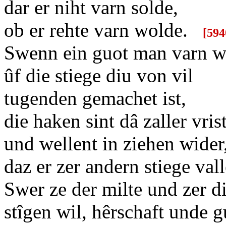
dar er niht varn solde,
ob er rehte varn wolde.
[
594
Swenn ein guot man varn w
ûf die stiege diu von vil
tugenden gemachet ist,
die haken sint dâ zaller vris
und wellent in ziehen wid
daz er zer andern stiege vall
Swer ze der milte und zer 
stîgen wil, hêrschaft unde g