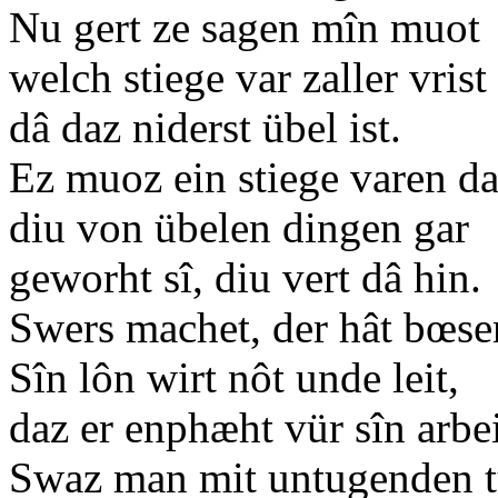
Nu gert ze sagen mîn muo
welch stiege var zaller vrist
dâ daz niderst übel ist.
Ez muoz ein stiege varen da
diu von übelen dingen gar
geworht sî, diu vert dâ hin
Swers machet, der hât bœse
Sîn lôn wirt nôt unde leit,
daz er enphæht vür sîn arbei
Swaz man mit untugenden t