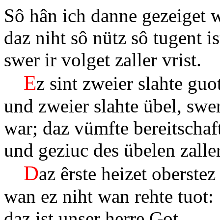
Sô hân ich danne gezeiget 
daz niht sô nütz sô tugent is
swer ir volget zaller vrist.
E
z sint zweier slahte g
und zweier slahte übel, swer
war; daz vümfte bereitschaft
und geziuc des übelen zaller
D
az êrste heizet oberstez
wan ez niht wan rehte tuo
daz ist unser herre Got.