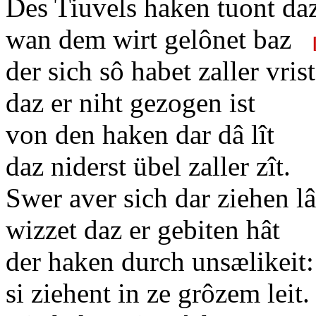
Des Tiuvels haken tuont daz
wan dem wirt gelônet baz
der sich sô habet zaller vrist
daz er niht gezogen ist
von den haken dar dâ lît
daz niderst übel zaller zît.
Swer aver sich dar ziehen 
wizzet daz er gebiten hât
der haken durch unsælikeit:
si ziehent in ze grôzem leit.