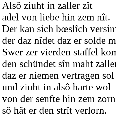
Alsô ziuht in zaller zît
adel von liebe hin zem nît
Der kan sich bœslîch versin
der daz nîdet daz er solde 
Swer zer vierden staffel kom
den schündet sîn maht zalle
daz er niemen vertragen s
und ziuht in alsô harte wol
von der senfte hin zem zorn
sô hât er den strît verlorn.