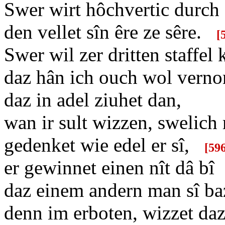
Swer wirt hôchvertic durch 
den vellet sîn êre ze sêre.
[
Swer wil zer dritten staffel
daz hân ich ouch wol vern
daz in adel ziuhet dan,
wan ir sult wizzen, swelich
gedenket wie edel er sî,
[
59
er gewinnet einen nît dâ bî
daz einem andern man sî ba
denn im erboten, wizzet daz