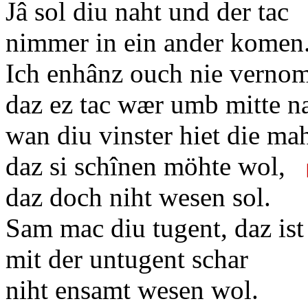
Jâ sol diu naht und der ta
nimmer in ein ander komen
Ich enhânz ouch nie verno
daz ez tac wær umb mitte n
wan diu vinster hiet die ma
daz si schînen möhte wol,
daz doch niht wesen sol.
Sam mac diu tugent, daz ist
mit der untugent schar
niht ensamt wesen wol.