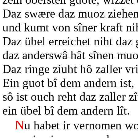
Daz swære daz muoz ziehen
und kumt von sîner kraft ni
Daz übel erreichet niht daz
daz anderswâ hât sînen muo
Daz ringe ziuht hô zaller v
Ein guot bî dem andern ist,
sô ist ouch reht daz zaller zî
ein übel bî dem andern lît.
N
u habet ir vernomen wo