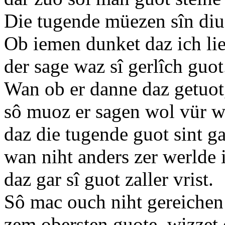
Die tugende müezen sîn diu 
Ob iemen dunket daz ich li
der sage waz sî gerlîch guot
Wan ob er danne daz getuot
sô muoz er sagen wol vür
daz die tugende guot sint ga
wan niht anders zer werlde i
daz gar sî guot zaller vrist.
Sô mac ouch niht gereichen
zem obersten guote, wizze