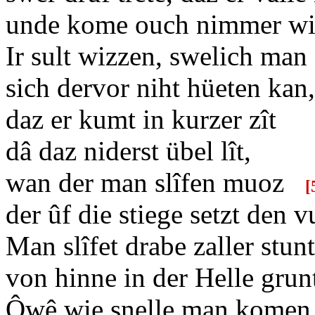
unde kome ouch nimmer w
Ir sult wizzen, swelich man
sich dervor niht hüeten kan,
daz er kumt in kurzer zît
dâ daz niderst übel lît,
wan der man slîfen muoz
[
der ûf die stiege setzt den v
Man slîfet drabe zaller stunt
von hinne in der Helle grun
Ôwê wie snelle man komen