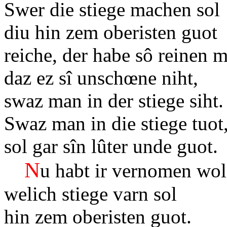
Swer die stiege machen so
diu hin zem oberisten guot
reiche, der habe sô reinen 
daz ez sî unschœne niht,
swaz man in der stiege siht.
Swaz man in die stiege tuo
sol gar sîn lûter unde guot.
N
u habt ir vernomen wol
welich stiege varn sol
hin zem oberisten guot.