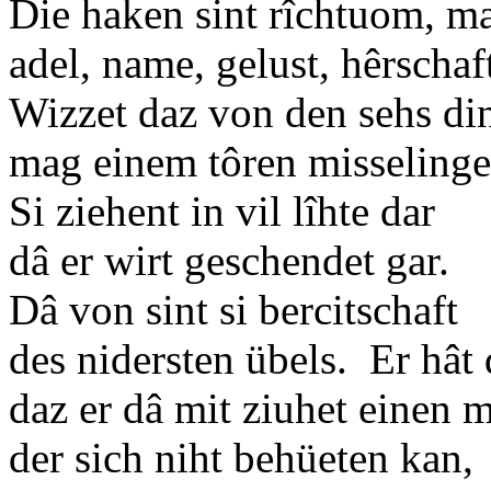
Die haken sint rîchtuom, ma
adel, name, gelust, hêrscha
Wizzet daz von den sehs di
mag einem tôren misselinge
Si ziehent in vil lîhte dar
dâ er wirt geschendet gar.
Dâ von sint si bercitschaft
des nidersten übels. Er hât 
daz er dâ mit ziuhet einen 
der sich niht behüeten kan,