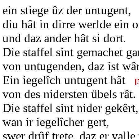
ein stiege ûz der untugent
diu hât in dirre werlde ein o
und daz ander hât si dort.
Die staffel sint gemachet ga
von untugenden, daz ist wâ
Ein iegelîch untugent hât
[
von des nidersten übels rât.
Die staffel sint nider gekêrt,
wan ir iegelîcher gert,
swer drûf trete, daz er valle