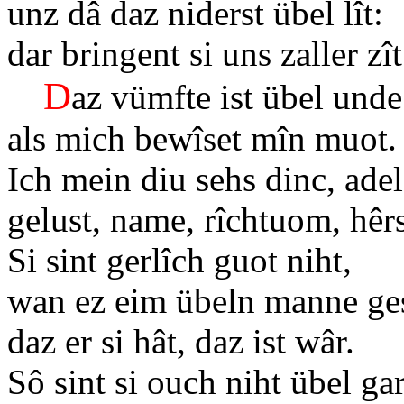
unz dâ daz niderst übel lît:
dar bringent si uns zaller zît
D
az vümfte ist übel unde
als mich bewîset mîn muot.
Ich mein diu sehs dinc, ad
gelust, name, rîchtuom, hêr
Si sint gerlîch guot niht,
wan ez eim übeln manne ge
daz er si hât, daz ist wâr.
Sô sint si ouch niht übel g