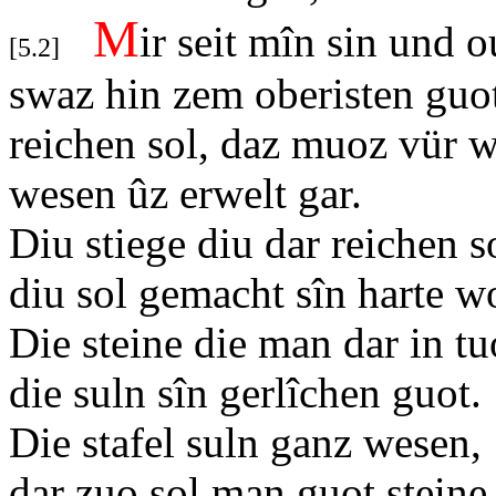
M
ir seit mîn sin und 
[
5.2]
swaz hin zem oberisten guo
reichen sol, daz muoz vür 
wesen ûz erwelt gar.
Diu stiege diu dar reichen 
diu sol gemacht sîn harte w
Die steine die man dar in tu
die suln sîn gerlîchen guot.
Die stafel suln ganz wesen,
dar zuo sol man guot stein