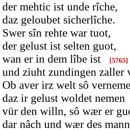
der mehtic ist unde rîche,
daz geloubet sicherlîche.
Swer sîn rehte war tuot,
der gelust ist selten guot,
wan er in dem lîbe ist
[
5765]
und ziuht zundingen zaller v
Ob aver irz welt sô vernem
daz ir gelust woldet nemen
vür den willn, sô wær er gu
dar nâch und wær des man