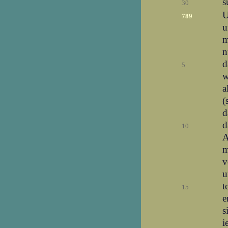
s
30
U
789
u
m
n
d
5
w
a
(
d
d
10
A
m
v
u
t
15
e
s
i