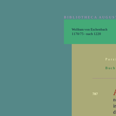
BIBLIOTHECA AUGUS
Wolfram von Eschenbach
1170/75 - nach 1220
Parz
Buch
_____________
787
n
i
d