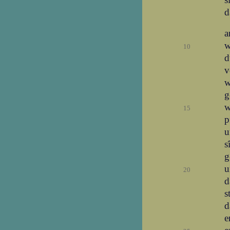
d
a
w
10
d
v
w
g
w
15
p
u
s
g
u
20
d
s
d
e