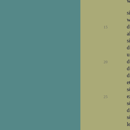
w
s
w
d
15
a
s
d
u
d
20
d
d
e
s
e
25
s
d
s
l