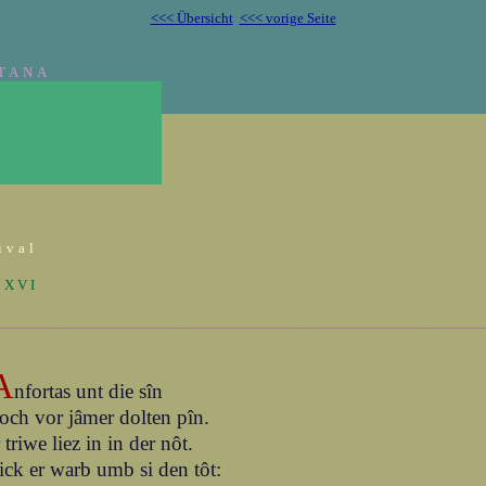
<<< Übersicht
<<< vorige Seite
TANA
ival
 XVI
________________________________________________________________
A
nfortas unt die sîn
och vor jâmer dolten pîn.
r triwe liez in in der nôt.
ick er warb umb si den tôt: