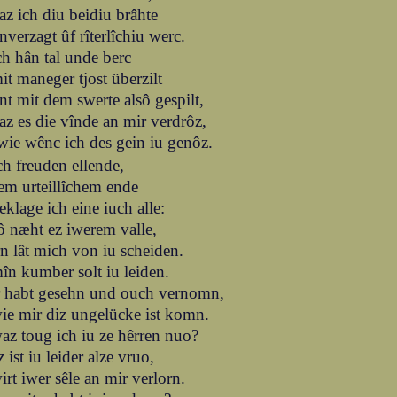
az ich diu beidiu brâhte
nverzagt ûf rîterlîchiu werc.
ch hân tal unde berc
it maneger tjost überzilt
nt mit dem swerte alsô gespilt,
az es die vînde an mir verdrôz,
wie wênc ich des gein iu genôz.
ch freuden ellende,
em urteillîchem ende
eklage ich eine iuch alle:
ô næht ez iwerem valle,
rn lât mich von iu scheiden.
în kumber solt iu leiden.
r habt gesehn und ouch vernomn,
ie mir diz ungelücke ist komn.
az toug ich iu ze hêrren nuo?
z ist iu leider alze vruo,
irt iwer sêle an mir verlorn.