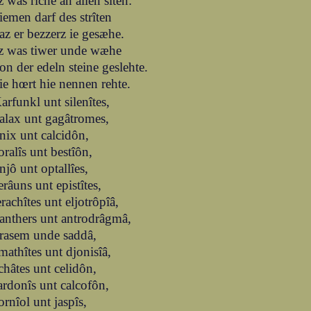
z was rîche an allen sîten:
iemen darf des strîten
az er bezzerz ie gesæhe.
z was tiwer unde wæhe
on der edeln steine geslehte.
ie hœrt hie nennen rehte.
arfunkl unt silenîtes,
alax unt gagâtromes,
nix unt calcidôn,
oralîs unt bestîôn,
njô unt optallîes,
erâuns unt epistîtes,
erachîtes unt eljotrôpîâ,
anthers unt antrodrâgmâ,
rasem unde saddâ,
mathîtes unt djonisîâ,
châtes unt celidôn,
ardonîs unt calcofôn,
ornîol unt jaspîs,