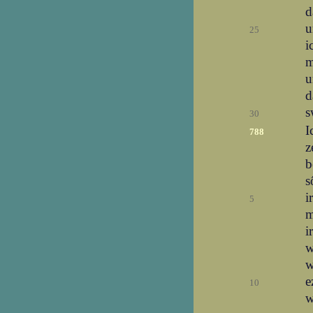
d
u
25
i
m
u
d
s
30
I
788
z
b
s
i
5
m
i
w
w
e
10
w