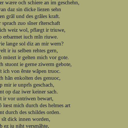
er wære och schiere an im geschehn,
an daz sin dicke liezen sehn
en grâl und des grâles kraft.
r sprach zuo sîner rîterschaft
ich weiz wol, pflægt ir triuwe,
o erbarmet iuch mîn riuwe.
ie lange sol diz an mir wern?
elt ir iu selben rehtes gern,
ô müezt ir gelten mich vor gote.
ch stuont ie gerne ziwerm gebote,
ît ich von êrste wâpen truoc.
ch hân enkolten des genuoc,
p mir ie unprîs geschach,
nt op daz iwer keiner sach.
ît ir vor untriwen bewart,
ô lœst mich durch des helmes art
nt durch des schildes orden.
r sît dick innen worden,
b ez iu niht versmâhte,