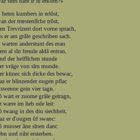
az sites habt ir iu erkorn?»
i heten kumbers in erlôst,
an der trœstenlîche trôst,
en Trevrizent dort vorne sprach,
ls er am grâle geschriben sach.
i warten anderstunt des man
em al sîn freude aldâ entran,
nd der helflîchen stunde
er vrâge von sîm munde.
er künec sich dicke des bewac,
az er blinzender ougen pflac
tswenne gein vier tagn.
ô wart er zuome grâle getragn,
z wære im lieb ode leit:
ô twang in des diu siechheit,
az er d'ougen ûf swanc:
ô muoser âne sînen danc
ebn und niht ersterben.