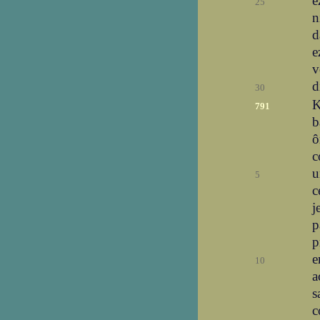
e
25
n
d
e
v
d
30
K
791
b
ô
c
u
5
c
j
p
p
e
10
a
s
c