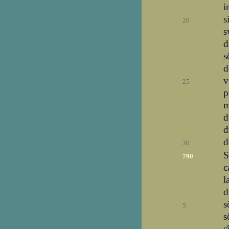
i
s
20
s
d
s
d
v
25
p
m
d
d
d
30
S
790
c
l
d
s
5
s
s