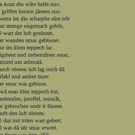
m kom diu wâre helfe nuo.
i griffen herzen jâmers zuo.
wenn im diu scharphe sûre nôt
az strenge ungemach gebôt,
ô wart der luft gesüezet,
er wunden smac gebüezet.
or im ûfem teppech lac
igment und zerbenzînen smac,
üzzel unt arômatâ.
urch süezen luft lag ouch dâ
rîakl und amber tiure:
er smac was gehiure.
wâ man ûfen teppech trat,
ardemôm, jeroffel, muscât,
ac gebrochen undr ir füezen
urh den luft süezen:
ô daz mit triten wart gebert,
ô was dâ sûr smac erwert.
în fiwer was lign alôê: