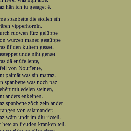
az hân ich iu gesaget ê.
me spanbette die stollen sîn
âren vipperhornîn.
urch ruowen fürz gelüppe
on würzen manec gestüppe
as ûf den kultern gesæt.
esteppet unde niht genæt
as dâ er ûfe lente,
fell von Nourîente,
nt palmât was sîn matraz.
în spanbette was noch paz
ehêrt mit edelen steinen,
nt anders enkeinen.
az spanbette zôch zein ander
trangen von salamander:
az wârn undr im diu ricseil.
r hete an freuden kranken teil.