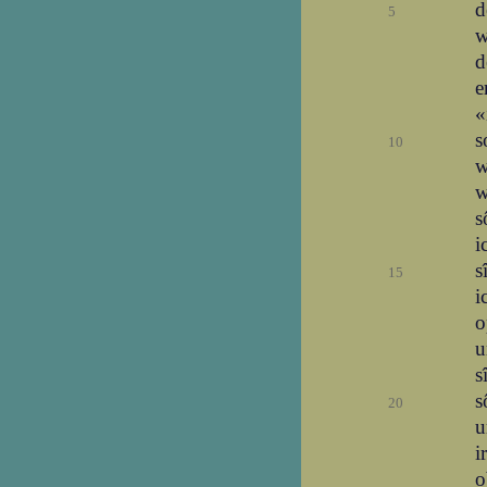
d
5
w
d
e
«
s
10
w
w
s
i
s
15
i
o
u
s
s
20
u
i
o