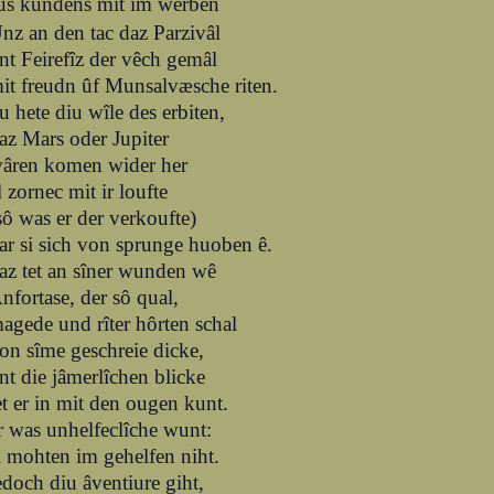
us kundens mit im werben
nz an den tac daz Parzivâl
nt Feirefîz der vêch gemâl
it freudn ûf Munsalvæsche riten.
u hete diu wîle des erbiten,
az Mars oder Jupiter
âren komen wider her
l zornec mit ir loufte
sô was er der verkoufte)
ar si sich von sprunge huoben ê.
az tet an sîner wunden wê
nfortase, der sô qual,
agede und rîter hôrten schal
on sîme geschreie dicke,
nt die jâmerlîchen blicke
et er in mit den ougen kunt.
r was unhelfeclîche wunt:
i mohten im gehelfen niht.
edoch diu âventiure giht,