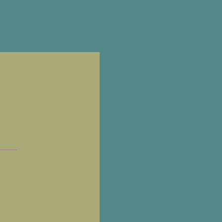
_____