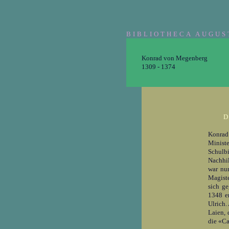
BIBLIOTHECA AUGUS
Konrad von Megenberg
1309 - 1374
D
Konrad
Minist
Schulb
Nachhil
war nur
Magiste
sich g
1348 e
Ulrich.
Laien, 
die «Ca