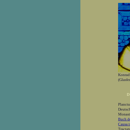
Konrad
(Glasfe
D
Planct
Deutsc
Monast
Buch de
Causa t
Tractat