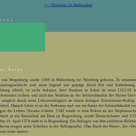
<<< Übersicht 14.Jahrhundert
TANA
er Autor
 von Megenberg wurde 1309 in Mäbenberg bei Nürnberg geboren, Er entstamm
erialengeschlecht und seine Jugend war geprägt durch Not und Entbehrung.
ildung erhielt, ist nicht bekannt. Sein Studium in Erfurt ab etwa 1322/23 
festunden sichern und auch das Studium an der Artistenfakultät der Pariser Univ
 möglich durch seine Lektorentätigkeit an einem dortigen Zisterzienser-Kolleg
rtitel. Danach lehrte er an der Sorbonne und war am Statut der Artistenfakultät vo
egen die Lehren Occams richtete. 1342 wurde er zum Rektor an der Stephansschu
rhielt er ein Kanonikat am Dom zu Regensburg, wurde Domscholaster und 135
 Am 14. April 1374 starb er in Regensburg. Ein Anliegen war ihm zeitlebens Beleh
davon zeugen seine Schriften in der Volkssprache, «Das Buch der Natur», die «D
usa terrae motus».