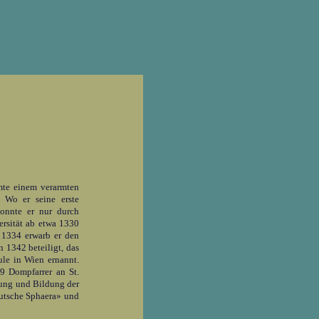
te einem verarmten
 Wo er seine erste
konnte er nur durch
ersität ab etwa 1330
. 1334 erwarb er den
n 1342 beteiligt, das
le in Wien ernannt.
9 Dompfarrer an St.
rung und Bildung der
eutsche Sphaera» und