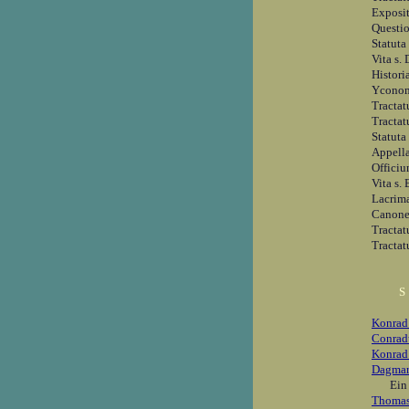
Exposit
Questio
Statuta
Vita s.
Histori
Ycono
Tracta
Tractat
Statuta
Appella
Officiu
Vita s.
Lacrima
Canones
Tractat
Tractat
S
Konrad
Conrad
Konrad
Dagmar
Ein
Thomas