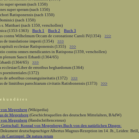
io super speram (nach 1350)
nes super speram (nach 1350)
 chori Ratisponensis (nach 1350)
 Dominici (nach 1350)
a s. Matthaei (nach 1350, verschollen)
mica (1353-1363)
Buch 1
Buch 2
Buch 3
tus contra Wilhelmum Occam de coronatione Caroli IV(1354)
>>>
us de translatione imperii (1354)
>>>
 capituli ecclesiae Ratisponensis (1355)
>>>
tio contra omnes mendicantes in Ratispona (1359, verschollen)
m plenum Sancti Erhardi (1364/65)
 Erhardi (1364/65)
>>>
 ecclesiae/Liber de erroribus beghardorum (1364)
 poenitentiales (1372)
us de arboribus consanguineitatis (1372)
>>>
us de limitibus parochiarum civitatis Ratisbonensis (1373)
>>>
ekundäres
 von Megenberg
(Wikipedia)
us de Megenberg
(Geschichtsquellen des deutschen Mittelalters, BAdW)
 von Megenberg
(Handschriftencensus)
 Gottschall: Konrad von Megenbergs Buch von den natürlichen Dingen:
 Dokument deutschsprachiger Albertus Magnus-Rezeption im 14. Jh., Leiden: Brill
 de Cantimpré: De natura rerum