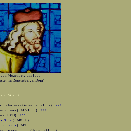
 von Megenberg um 1350
nster im Regensburger Dom)
as Werk
us Ecclesiae in Germaniam (1337)
>>>
he Sphaera (1347-1350)
>>>
ica (1348)
>>>
r Natur
(1348-50)
erre motus
(1349)
us de mortalitate in Alamania (1350)