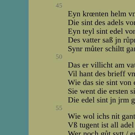
45
Eyn krœnten helm vn
Die sint des adels v
Eyn teyl sint edel v
Des vatter saß jn rů
Synr můter schiltt ga
50
Das er villicht am vatt
Vil hant des brieff v
Wie das sie sint von 
Sie went die ersten s
Die edel sint jn jrm g
55
Wie wol ichs nit gant
Vß tugent ist all ade
Wer noch gůt sytt / e