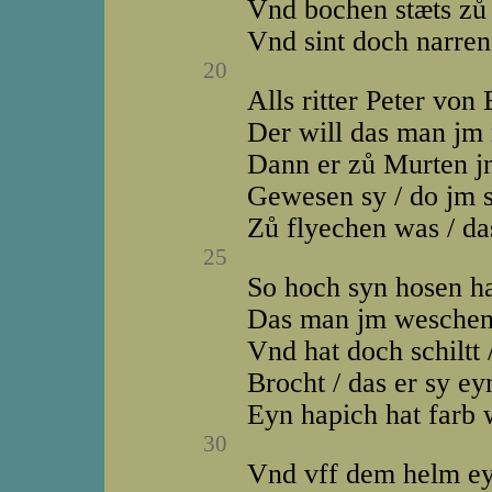
Vnd bochen stæts zů 
Vnd sint doch narren
20
Alls ritter Peter von
Der will das man jm r
Dann er zů Murten j
Gewesen sy / do jm s
Zů flyechen was / da
25
So hoch syn hosen h
Das man jm weschen
Vnd hat doch schiltt
Brocht / das er sy e
Eyn hapich hat farb 
30
Vnd vff dem helm ey