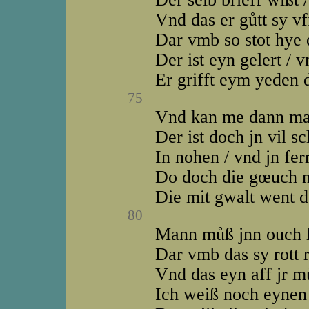
Vnd das er gůtt sy vf
Dar vmb so stot hye 
Der ist eyn gelert / 
Er grifft eym yeden 
75
Vnd kan me dann ma
Der ist doch jn vil s
In nohen / vnd jn fer
Do doch die gœuch 
Die mit gwalt went d
80
Mann můß jnn ouch h
Dar vmb das sy rott 
Vnd das eyn aff jr mů
Ich weiß noch eynen 