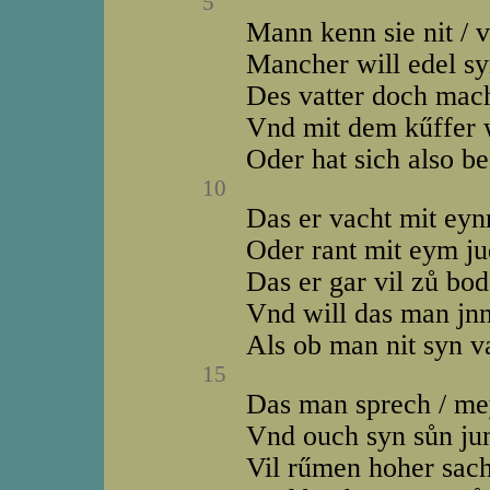
5
Mann kenn sie nit / v
Mancher will edel sy
Des vatter doch mac
Vnd mit dem kűffer 
Oder hat sich also b
10
Das er vacht mit eyn
Oder rant mit eym j
Das er gar vil zů bod
Vnd will das man jn
Als ob man nit syn v
15
Das man sprech / me
Vnd ouch syn sůn jun
Vil rűmen hoher sach