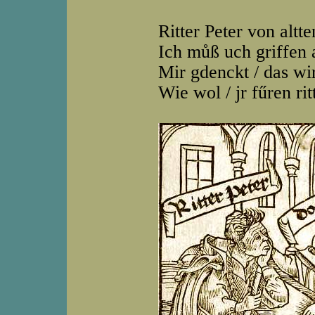
Ritter Peter von altte
Ich můß uch griffen 
Mir gdenckt / das wi
Wie wol / jr fűren rit