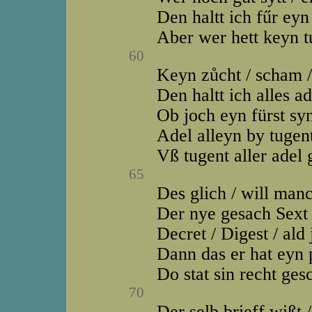
Den haltt ich fűr eyn
Aber wer hett keyn tu
60
Keyn zůcht / scham / 
Den haltt ich alles ad
Ob joch eyn fürst sy
Adel alleyn by tugent
Vß tugent aller adel g
65
Des glich / will man
Der nye gesach Sext
Decret / Digest / ald j
Dann das er hat eyn 
Do stat sin recht ges
70
Der selb brieff wißt /