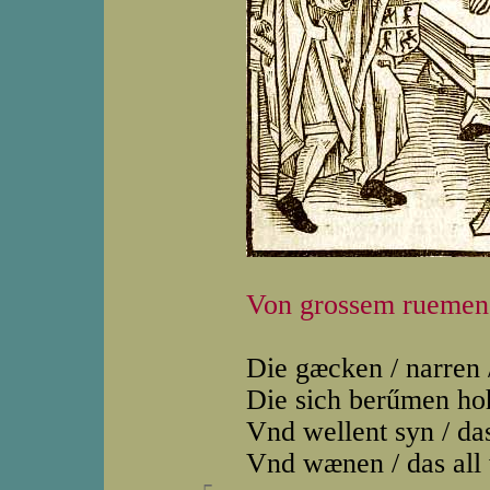
Von grossem ruemen
Die gæcken / narren 
Die sich berűmen ho
Vnd wellent syn / das 
Vnd wænen / das all 