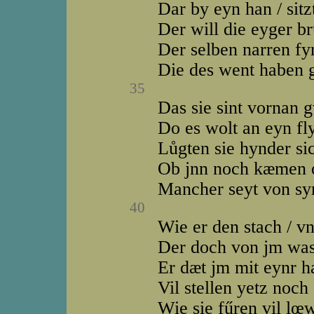
Dar by eyn han / sitz
Der will die eyger b
Der selben narren f
Die des went haben g
35
Das sie sint vornan 
Do es wolt an eyn fl
Lůgten sie hynder si
Ob jnn noch kæmen o
Mancher seyt von s
40
Wie er den stach / v
Der doch von jm was
Er dæt jm mit eynr h
Vil stellen yetz noc
Wie sie fűren vil l