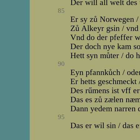
Der will all welt des
85
Er sy zů Norwegen 
Zů Alkeyr gsin / vnd
Vnd do der pfeffer w
Der doch nye kam so
Hett syn můter / do
90
Eyn pfannkůch / ode
Er hetts geschmeckt 
Des rűmens ist vff er
Das es zů zælen næm
Dann yedem narren d
95
Das er wil sin / das er