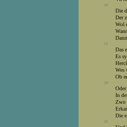
10
Die d
Der z
Wol d
Wann 
Dann 
15
Das e
Es sy
Hercl
Wes w
Ob er
20
Oder 
In d
Zwo f
Erkan
Die e
25