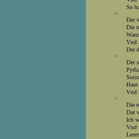
So ha
60
Der w
Die m
Wann 
Vnd z
Der d
65
Der s
Pytha
Socra
Hant 
Vnd 
70
Die r
Dar v
Ich w
Vnd w
Leren