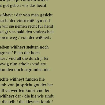
t got geben vns das liecht
ißheyt / dar von man gesicht
acht der vinsterniß eyn end
wir sie nemen recht für hend
eigt vns bald den vnderscheit
oren weg / von der wißheit /
elben wißheyt steltten noch
goras / Plato der hoch
tes / vnd all die durch jr ler
ewig rům erholt / vnd ere
kunden doch ergründen nie
echte wißheyt funden hie
mb von jn spricht got der her
ill verwerffen kunst vnd ler
ißheyt der / die hie wis sindt
 die selb / die kleynen kindt /