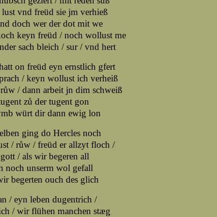
übsch geziert / mit reden sűß
lust vnd freüd sie jm verhieß
nd doch wer der dot mit we
och keyn freüd / noch wollust me
nder sach bleich / sur / vnd hert
att on freüd eyn ernstlich gfert
prach / keyn wollust ich verheiß
růw / dann arbeit jn dim schweiß
ugent zů der tugent gon
vmb würt dir dann ewig lon
elben ging do Hercles noch
st / růw / freüd er allzyt floch /
gott / als wir begeren all
n noch unserm wol gefall
ir begerten ouch des glich
n / eyn leben dugentrich /
ch / wir flühen manchen stæg