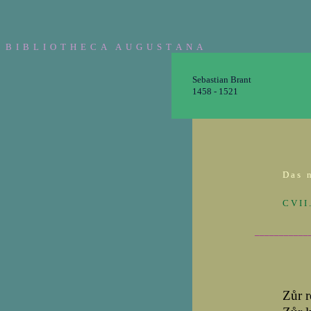
B I B L I O T H E C A A U G U S T A N A
Sebastian Brant
1458 - 1521
D a s n 
C V I I 
___________
Zůr r