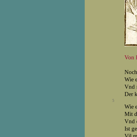
Von l
Noch 
Wie e
Vnd m
Der k
5
Wie e
Mit d
Vnd d
Ist g
Vil 