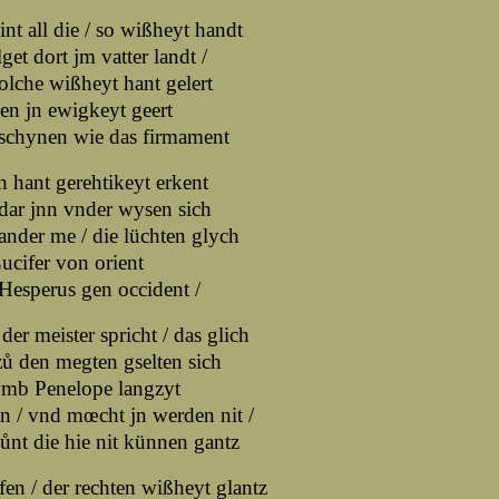
int all die / so wißheyt handt
get dort jm vatter landt /
olche wißheyt hant gelert
n jn ewigkeyt geert
schynen wie das firmament
 hant gerehtikeyt erkent
dar jnn vnder wysen sich
nder me / die lüchten glych
ucifer von orient
esperus gen occident /
der meister spricht / das glich
ů den megten gselten sich
vmb Penelope langzyt
n / vnd mœcht jn werden nit /
ůnt die hie nit künnen gantz
fen / der rechten wißheyt glantz