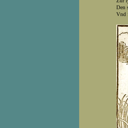
Zůr l
Den s
Vnd f