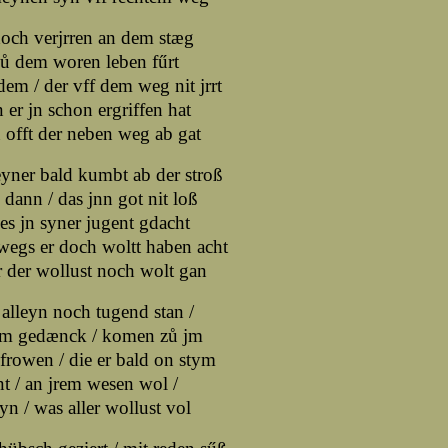
och verjrren an dem stæg
ů dem woren leben fűrt
em / der vff dem weg nit jrrt
er jn schon ergriffen hat
offt der neben weg ab gat
yner bald kumbt ab der stroß
 dann / das jnn got nit loß
es jn syner jugent gdacht
egs er doch woltt haben acht
 der wollust noch wolt gan
alleyn noch tugend stan /
em gedænck / komen zů jm
rowen / die er bald on stym
t / an jrem wesen wol /
yn / was aller wollust vol