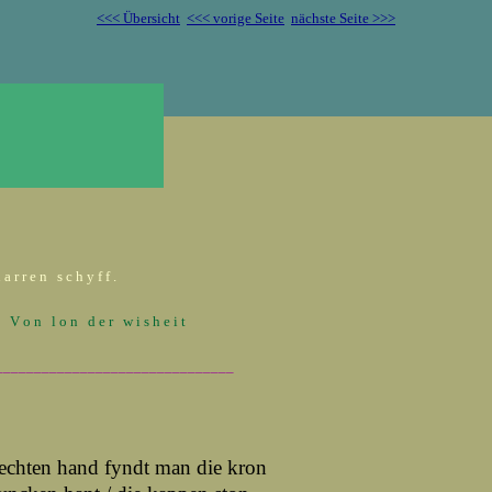
<<< Übersicht
<<< vorige Seite
nächste Seite >>>
a r r e n s c h y f f .
. V o n l o n d e r w i s h e i t
_______________________________
echten hand fyndt man die kron