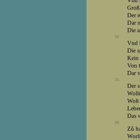
Vnd h
Groß 
Der e
Dar n
Die a
30
Vnd h
Die s
Kein 
Von t
Dar 
35
Der s
Wollu
Wolt 
Lebe
Das w
40
Zů ha
Worli