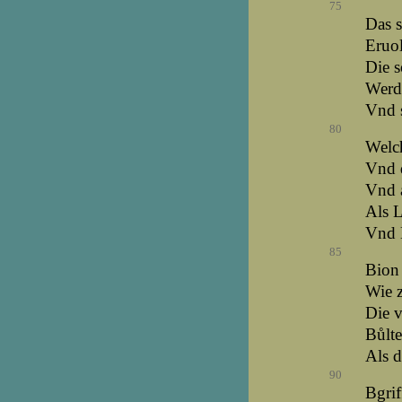
75
Das s
Eruol
Die s
Werde
Vnd 
80
Welch
Vnd 
Vnd a
Als L
Vnd H
85
Bion 
Wie z
Die 
Bůlte
Als d
90
Bgrif