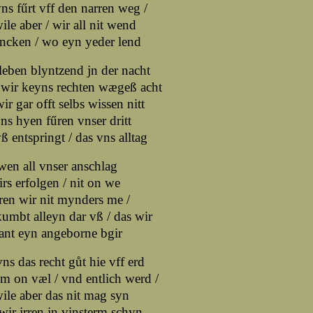
ns fűrt vff den narren weg /
ile aber / wir all nit wend
ncken / wo eyn yeder lend
eben blyntzend jn der nacht
 wir keyns rechten wægeß acht
ir gar offt selbs wissen nitt
s hyen fűren vnser dritt
ß entspringt / das vns alltag
en all vnser anschlag
rs erfolgen / nit on we
en wir nit mynders me /
umbt alleyn dar vß / das wir
ant eyn angeborne bgir
ns das recht gůt hie vff erd
 on væl / vnd entlich werd /
ile aber das nit mag syn
ir jrren jn vinsterm schyn