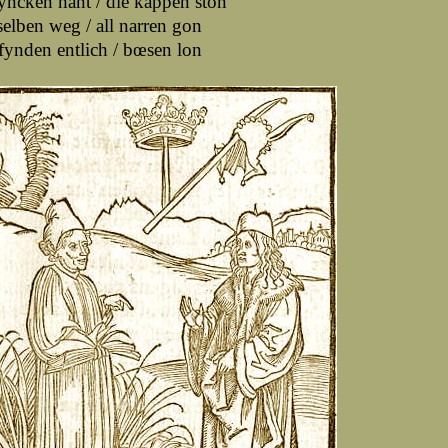
yncken hant / die kappen ston
elben weg / all narren gon
ynden entlich / bœsen lon