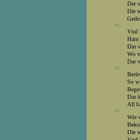
Der v
Die w
Gede
45
Vnd l
Hant
Das w
Wo vn
Dar v
50
Berüw
So wi
Beger
Das k
All h
55
Wie v
Bekum
Die w
Vnd w