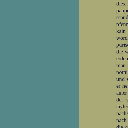
dies.
paup
scan
pfenn
kain 
word
püris
die w
erden
man v
nottü
und w
er he
aine
der 
tayle
nächs
nach 
die 