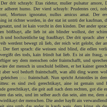
 Der drit schrayb: Etas ridetur, mulier pulsatur amore, 
er adheret humo. Der vierd schrayb: Prudentes ceci, nob
dunt, Mortuus ignoratur, nullus amicus amat. Der ers
ing ist richter worden, in der stat ist untrü der kaufman, 
gesatzt, und ist kain vorcht in den kinden. Der ander sprac
en bößhayt, alle lieb ist ain blinder wollust, der schi
ch und hochzeitliche tag fraußhayt. Der drit sprach: alter 
eib werdent bewegt zů lieb, der reich wirt gelobt, der ar
. Der fiert sprach: die weissen sind blind, die edlen verli
ergißt des tods, kain fründt hat lieb. Es ist ain fraug, 
rftiger sey dem menschen oder fraintschafft, und spreche
äre der mensch in unschuld beliben, er het kainer gerech
t aber wol bedurft fraintschafft, wan allü ding waren wo
r geleichen
fraintschaft. Nun spricht Aristotiles in d
[22a]
sitteu: es sind zwů gerechtikayt, aine ist gemain und
nde gerechtikayt, die geit auß nach dem rechten, got die 
ten das sein, und im selber auch das sein, aim me, dem 
wirdikayt der menschen. Die ander hayßt ain verwandlende
geit ains umb das ander in kaufs weis, dem küng als d