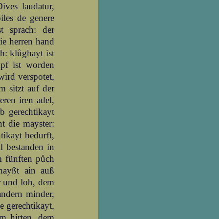
Dives laudatur,
iles de genere
t sprach: der
die herren hand
h: klůghayt ist
mpf ist worden
wird verspotet,
m sitzt auf der
eren iren adel,
ob gerechtikayt
nt die mayster:
tikayt bedurft,
ll bestanden in
em fünften půch
 hayßt ain auß
er und lob, dem
andern minder,
 gerechtikayt,
em hirten, dem