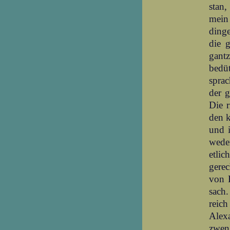
stan,
mein
dinge
die 
gant
bedü
sprac
der g
Die r
den 
und i
wede
etli
gere
von F
sach
reich
Alexa
zwen 