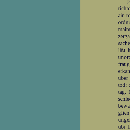
[
richt
ain r
ordn
main
zerg
sache
lißt 
unor
fraug
erka
über 
tod; 
tag.
schl
bewar
gfie
unge
tibi 