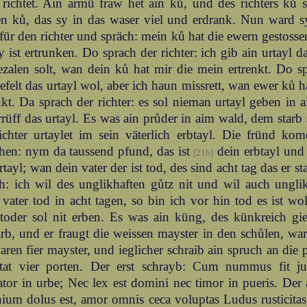
 richtet. Ain armü fraw het ain ků, und des richters ků 
n ků, das sy in das waser viel und erdrank. Nun ward sy
ür den richter und spräch: mein ků hat die ewern gestosse
y ist ertrunken. Do sprach der richter: ich gib ain urtayl 
zalen solt, wan dein ků hat mir die mein ertrenkt. Do sp
efelt das urtayl wol, aber ich haun missrett, wan ewer ků 
nkt. Da sprach der richter: es sol nieman urtayl geben in a
rüff das urtayl. Es was ain průder in aim wald, dem starb 
richter urtaylet im sein väterlich erbtayl. Die fründ k
hen: nym da taussend pfund, das ist
dein erbtayl und i
[21b]
rtayl; wan dein vater der ist tod, des sind acht tag das er s
h: ich wil des unglikhaften gůtz nit und wil auch unglik
vater tod in acht tagen, so bin ich vor hin tod es ist wol
 toder sol nit erben. Es was ain küng, des künkreich g
rb, und er fraugt die weissen mayster in den schůlen, wa
ren fier mayster, und ieglicher schraib ain spruch an die 
stat vier porten. Der erst schrayb: Cum nummus fit ju
tor in urbe; Nec lex est domini nec timor in pueris. Der
ium dolus est, amor omnis ceca voluptas Ludus rusticitas