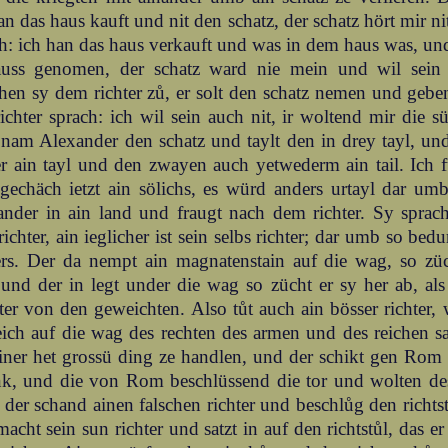
an das haus kauft und nit den schatz, der schatz hört mir ni
h: ich han das haus verkauft und was in dem haus was, un
auss genomen, der schatz ward nie mein und wil sein 
hen sy dem richter zů, er solt den schatz nemen und gebe
ichter sprach: ich wil sein auch nit, ir woltend mir die s
nam Alexander den schatz und taylt den in drey tayl, u
er ain tayl und den zwayen auch yetwederm ain tail. Ich f
 gechäch ietzt ain sölichs, es würd anders urtayl dar u
ander in ain land und fraugt nach dem richter. Sy sprac
richter, ain ieglicher ist sein selbs richter; dar umb so bed
ters. Der da nempt ain magnatenstain auf die wag, so zü
 und der in legt under die wag so zücht er sy her ab, als
er von den geweichten. Also tůt auch ain bösser richter, 
ich auf die wag des rechten des armen und des reichen sa
iner het grossü ding ze handlen, und der schikt gen Rom
nk, und die von Rom beschlüssend die tor und wolten des
der schand ainen falschen richter und beschlůg den richtst
acht sein sun richter und satzt in auf den richtstůl, das er