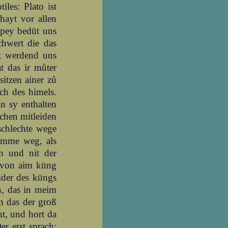
iles: Plato ist
hayt vor allen
 pey bedüt uns
hwert die das
t werdend uns
t das ir můter
sitzen ainer zů
ch des himels.
n sy enthalten
chen mitleiden
 schlechte wege
umme weg, als
h und nit der
n von aim küng
wider des küngs
n, das in meim
en das der groß
t, und hort da
er erst sprach: