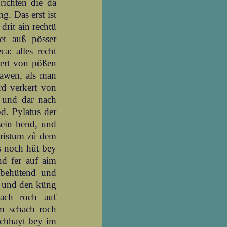
richten die da
g. Das erst ist
drit ain rechtü
et auß pösser
: alles recht
kert von pößen
rawen, als man
rd verkert von
l und dar nach
od. Pylatus der
sein hend, und
 Cristum zů dem
es noch hüt bey
nd fer auf aim
 behütend und
y und den küng
ach roch auf
m schach roch
eichhayt bey im