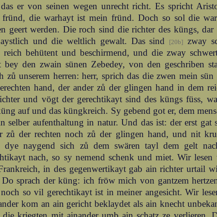
 das er von seinen wegen unrecht richt. Es spricht Aristot
 fründ, die warhayt ist mein fründ. Doch so sol die war
n geert werden. Die roch sind die richter des küngs, dar
gaystlich und die weltlich gewalt. Das sind
zway sc
[20b]
z reich behütent und beschirmend, und die zway schwer
t bey den zwain sünen Zebedey, von den geschriben sta
h zů unserem herren: herr, sprich das die zwen mein sün 
erechten hand, der ander zů der glingen hand in dem rei
ichter und vögt der gerechtikayt sind des küngs füss, wa
küng auf und das küngkreich. Sy gebend got er, dem mens
n selber aufenthaltung in natur. Und das ist: der erst gat
r zů der rechten noch zů der glingen hand, und nit kr
ch dye naygend sich zů dem swären tayl dem gelt nac
chtikayt nach, so sy nemend schenk und miet. Wir lese
rankreich, in des gegenwertikayt gab ain richter urtail 
. Do sprach der küng: ich fröw mich von gantzem hertze
 noch so vil gerechtikayt ist in meiner angesicht. Wir les
nder kom an ain gericht beklaydet als ain knecht unbekan
die kriegten mit ainander umb ain schatz ze verlieren. D