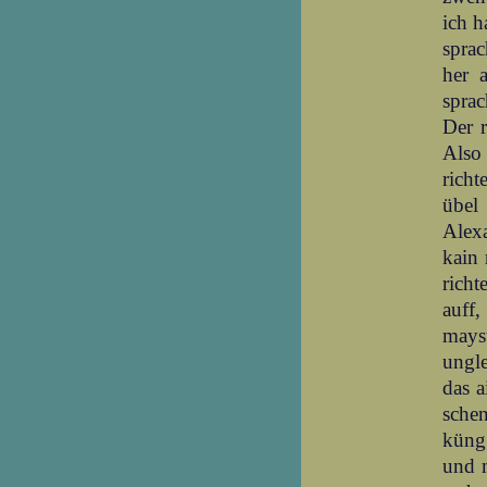
ich h
sprac
her 
sprac
Der r
Also 
richt
übel
Alex
kain 
rich
auff,
mayst
ungle
das a
sche
küng 
und m