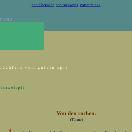
<<< Übersicht
<<< rückwärts
vorwärts >>>
TANA
püchlein vom guldin spil
ffzawelspil
_________________________________________________________________
Von den rochen.
(Türme)
J