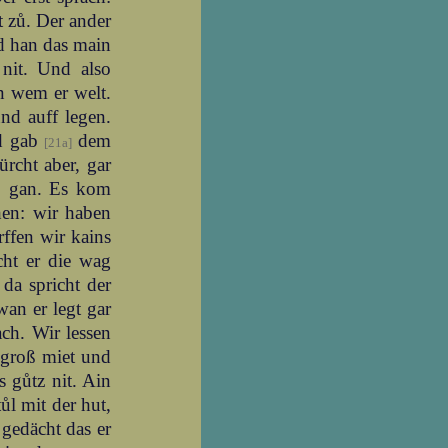
t zů. Der ander
d han das main
nit. Und also
n wem er welt.
ünd auff legen.
nd gab
dem
[21a]
ürcht aber, gar
mb gan. Es kom
hen: wir haben
urffen wir kains
cht er die wag
 da spricht der
wan er legt gar
ch. Wir lessen
 groß miet und
 gůtz nit. Ain
ůl mit der hut,
 gedächt das er