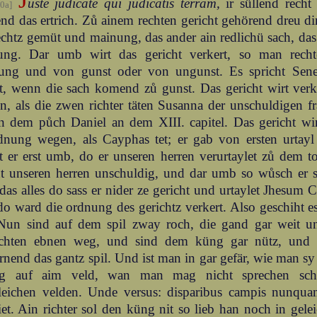
uste judicate qui judicatis terram,
ir süllend recht 
20a]
end das ertrich. Zů ainem rechten gericht gehörend dreu din
echtz gemüt und mainung, das ander ain redlichü sach, das 
ung. Dar umb wirt das gericht verkert, so man recht
ung und von gunst oder von ungunst. Es spricht Seneca
at, wenn die sach komend zů gunst. Das gericht wirt ver
n, als die zwen richter täten Susanna der unschuldigen f
in dem půch Daniel an dem XIII. capitel. Das gericht wi
dnung wegen, als Cayphas tet; er gab von ersten urtay
t er erst umb, do er unseren herren verurtaylet zů dem t
nt unseren herren unschuldig, und dar umb so wůsch er 
das alles do sass er nider ze gericht und urtaylet Jhesum
do ward die ordnung des gerichtz verkert. Also geschiht 
 Nun sind auf dem spil zway roch, die gand gar weit u
echten ebnen weg, und sind dem küng gar nütz, und
nend das gantz spil. Und ist man in gar gefär, wie man s
ng auf aim veld, wan man mag nicht sprechen sch
leichen velden. Unde versus: disparibus campis nunqua
fiet. Ain richter sol den küng nit so lieb han noch in gel