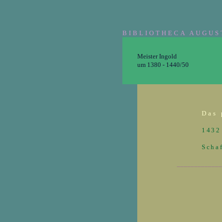
BIBLIOTHECA AUGUS
Meister Ingold
um 1380 - 1440/50
Das 
1432
Scha
____________