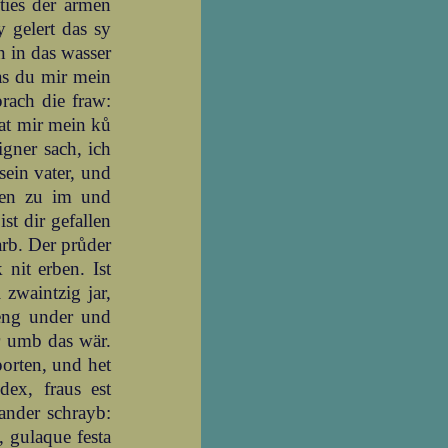
sties der armen
 gelert das sy
n in das wasser
das du mir mein
rach die fraw:
hat mir mein ků
igner sach, ich
sein vater, und
omen zu im und
st dir gefallen
tarb. Der průder
 nit erben. Ist
 zwaintzig jar,
ieng under und
r umb das wär.
porten, und het
dex, fraus est
 ander schrayb:
, gulaque festa