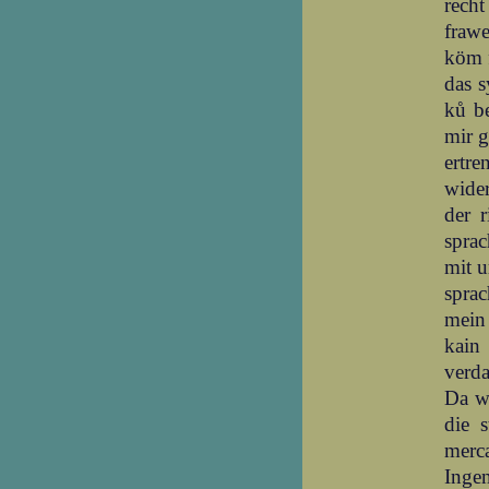
recht
frawe
köm f
das s
ků be
mir g
ertre
wider
der 
sprac
mit u
sprac
mein 
kain
verda
Da wa
die 
merca
Ingen