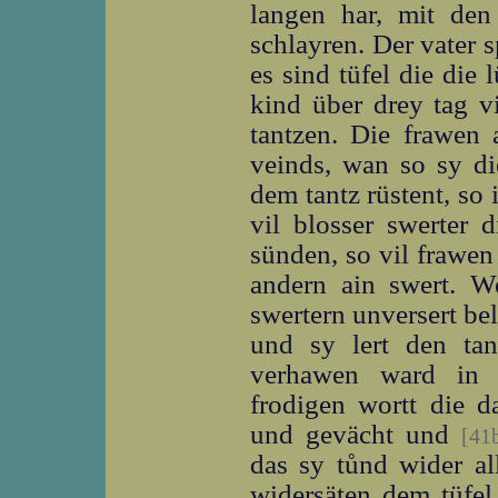
langen har, mit den
schlayren. Der vater s
es sind tüfel die die
kind über drey tag 
tantzen. Die frawen 
veinds, wan so sy di
dem tantz rüstent, so
vil blosser swerter 
sünden, so vil frawen
andern ain swert. We
swertern unversert bel
und sy lert den ta
verhawen ward in 
frodigen wortt die d
und gevächt und
[41
das sy tůnd wider al
widersäten dem tüfel