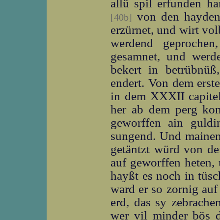
allü spil erfunden h
von den hayden,
[40b]
erzürnet, und wirt vo
werdend geprochen,
gesamnet, und werde
bekert in betrübnüß
endert. Von dem erst
in dem XXXII capite
her ab dem perg kom
geworffen ain guld
sungend. Und mainend
getäntzt würd von de
auf geworffen heten, 
hayßt es noch in tüs
ward er so zornig auf 
erd, das sy zebrache
wer vil minder bös d