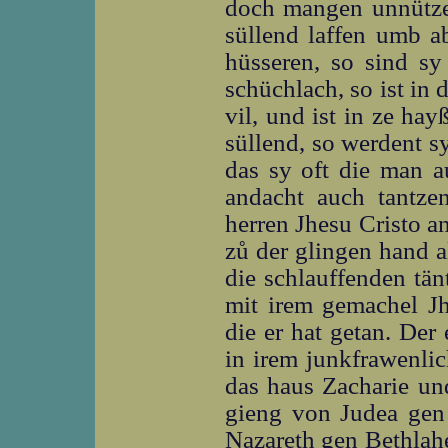
doch mangen unnützen
süllend laffen umb a
hüsseren, so sind sy
schüchlach, so ist in 
vil, und ist in ze ha
süllend, so werdent sy
das sy oft die man a
andacht auch tantze
herren Jhesu Cristo a
zů der glingen hand al
die schlauffenden tän
mit irem gemachel J
die er hat getan. Der 
in irem junkfrawenli
das haus Zacharie un
gieng von Judea gen 
Nazareth gen Bethlahe