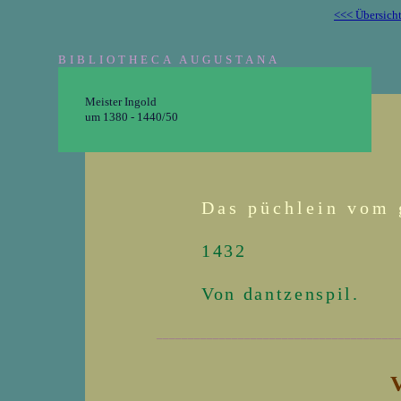
<<< Übersich
BIBLIOTHECA AUGUSTANA
Meister Ingold
um 1380 - 1440/50
Das püchlein vom 
1432
Von dantzenspil.
_______________________________________
V