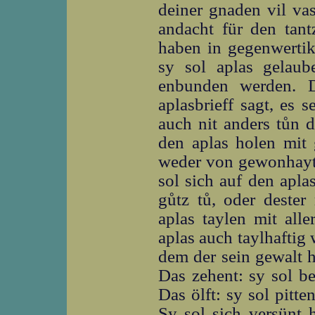
deiner gnaden vil va
andacht für den tant
haben in gegenwertik
sy sol aplas gelaub
enbunden werden. D
aplasbrieff sagt, es 
auch nit anders tůn d
den aplas holen mit 
weder von gewonhayt,
sol sich auf den apla
gůtz tů, oder dester
aplas taylen mit all
aplas auch taylhaftig
dem der sein gewalt h
Das zehent: sy sol be
Das ölft: sy sol pitt
Sy sol sich versünt 