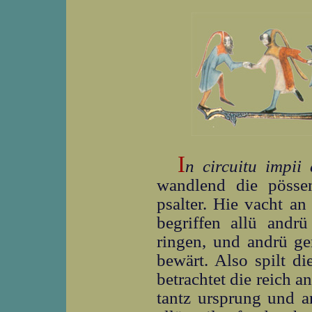
I
n circuitu impii
wandlend die pösse
psalter. Hie vacht an
begriffen allü andrü 
ringen, und andrü ge
bewärt. Also spilt di
betrachtet die reich a
tantz ursprung und a