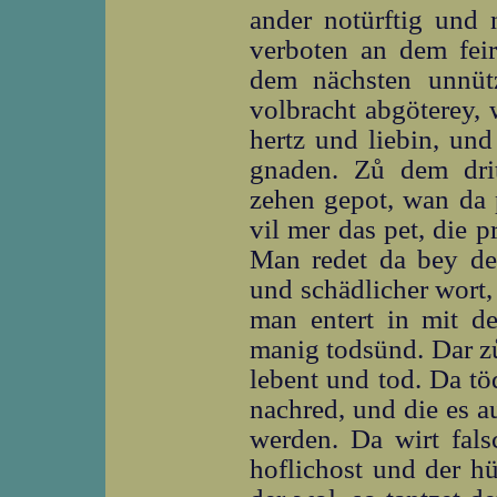
ander notürftig und 
verboten an dem feir
dem nächsten unnüt
volbracht abgöterey, 
hertz und liebin, und
gnaden. Zů dem dri
zehen gepot, wan da 
vil mer das pet, die p
Man redet da bey dem
und schädlicher wort,
man entert in mit d
manig todsünd. Dar z
lebent und tod. Da tö
nachred, und die es a
werden. Da wirt fals
hoflichost und der hü