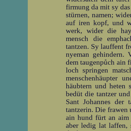
firmung da mit sy das 
stürnen, namen; wide
auf iren kopf, und 
werk, wider die ha
mensch die emphac
tantzen. Sy lauffent 
nyeman gehindern. V
dem taugenpůch ain fi
loch springen matsc
menschenhäupter un
häubtern und heten s
bedüt die tantzer und
Sant Johannes der t
tantzerin. Die frawen
ain hund fürt an aim 
aber ledig lat laffen,