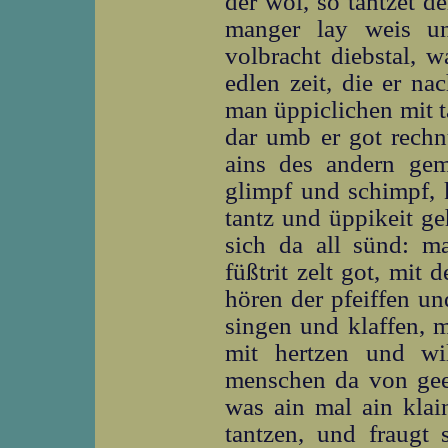
der wol, so tantzet d
manger lay weis u
volbracht diebstal, w
edlen zeit, die er na
man üppiclichen mit t
dar umb er got rech
ains des andern gema
glimpf und schimpf, 
tantz und üppikeit g
sich da all sünd: m
füßtrit zelt got, mit
hören der pfeiffen u
singen und klaffen, m
mit hertzen und wi
menschen da von gee
was ain mal ain klai
tantzen, und fraugt 