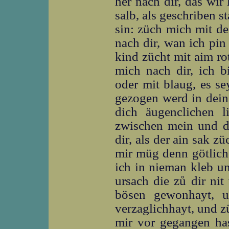
her nach dir, das wir
salb, als geschriben s
sin: züch mich mit de
nach dir, wan ich pin
kind zücht mit aim ro
mich nach dir, ich b
oder mit blaug, es se
gezogen werd in dein 
dich äugenclichen 
zwischen mein und de
dir, als der ain sak zü
mir müg denn götlic
ich in nieman kleb un
ursach die zů dir nit
bösen gewonhayt, 
verzaglichhayt, und z
mir vor gegangen has