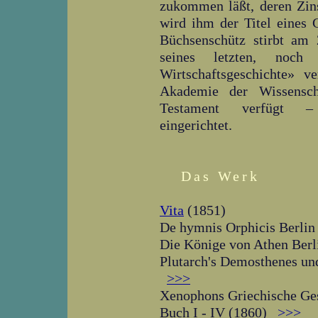
zukommen läßt, deren Zin
wird ihm der Titel eines 
Büchsenschütz stirbt am 
seines letzten, noch
Wirtschaftsgeschichte» v
Akademie der Wissensch
Testament verfügt – d
eingerichtet.
Das Werk
Vita
(1851)
De hymnis Orphicis Berli
Die Könige von Athen Ber
Plutarch's Demosthenes und
>>>
Xenophons Griechische Gesc
Buch I - IV (1860)
>>>