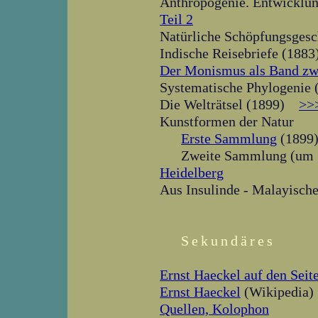
Anthropogenie. Entwickl
Teil 2
Natürliche Schöpfungsges
Indische Reisebriefe (18
Der Monismus als Band zwi
Systematische Phylogeni
Die Welträtsel (1899)
>>
Kunstformen der Natur
Erste Sammlung
(1899
Zweite Sammlung (u
Heidelberg
Aus Insulinde - Malayisch
Sekundäres
Ernst Haeckel auf den Seit
Ernst Haeckel
(Wikipedia)
Quellen, Kolophon