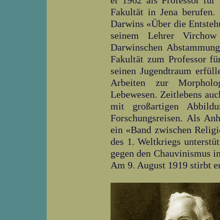
er 1962 als Professor für
Fakultät in Jena berufen.
Darwins «Über die Entstehu
seinem Lehrer Virchow
Darwinschen Abstammungsl
Fakultät zum Professor fü
seinen Jugendtraum erfüll
Arbeiten zur Morpholog
Lebewesen. Zeitlebens auch 
mit großartigen Abbild
Forschungsreisen. Als An
ein «Band zwischen Religi
des 1. Weltkriegs unterstü
gegen den Chauvinismus in
Am 9. August 1919 stirbt er