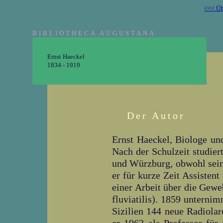
<<< Üb
BIBLIOTHECA AUGUSTANA
Ernst Haeckel
1834 - 1919
Der Autor
Ernst Haeckel, Biologe un
Nach der Schulzeit studier
und Würzburg, obwohl sein I
er für kurze Zeit Assisten
einer Arbeit über die Gewe
fluviatilis). 1859 unternim
Sizilien 144 neue Radiolar