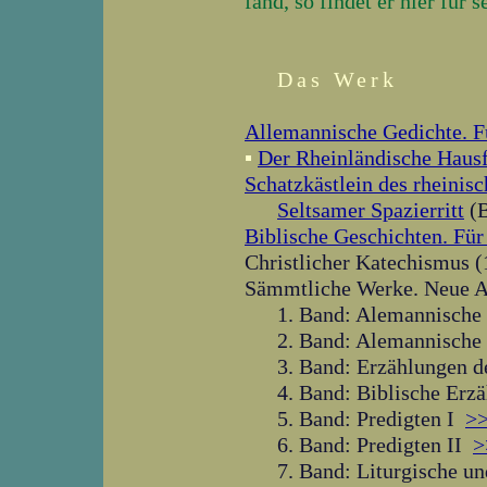
fand, so findet er hier für 
Das Werk
Allemannische Gedichte. Fü
▪
Der Rheinländische Haus
Schatzkästlein des rheinis
Seltsamer Spazierritt
(B
Biblische Geschichten. Für
Christlicher Katechismus 
Sämmtliche Werke. Neue A
1. Band: Alemannische
2. Band: Alemannische
3. Band: Erzählungen 
4. Band: Biblische Erz
5. Band: Predigten I
>
6. Band: Predigten II
>
7. Band: Liturgische u