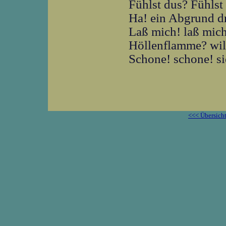
Fühlst dus? Fühls
Ha! ein Abgrund d
Laß mich! laß mich
Höllenflamme? wil
Schone! schone! sie
<<< Übersich