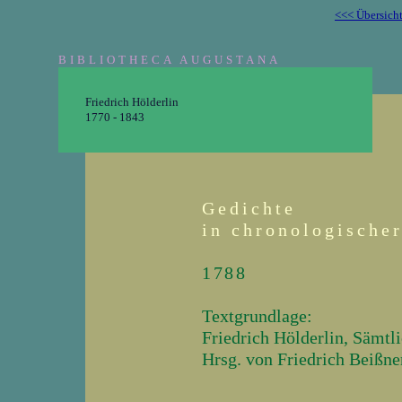
<<< Übersich
BIBLIOTHECA AUGUSTANA
Friedrich Hölderlin
1770 - 1843
Gedichte
in chronologische
1788
Textgrundlage:
Friedrich Hölderlin, Sämtl
Hrsg. von Friedrich Beißner
_______________________________________