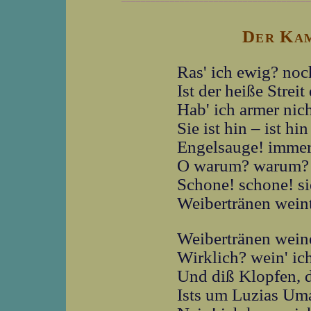
Der Kam
Ras' ich ewig? noch
Ist der heiße Strei
Hab' ich armer nic
Sie ist hin – ist h
Engelsauge! imme
O warum? warum? 
Schone! schone! s
Weibertränen wein
Weibertränen wein
Wirklich? wein' ic
Und diß Klopfen, 
Ists um Luzias U