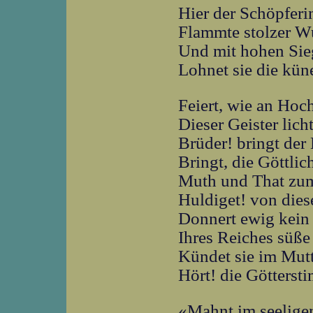
Hier der Schöpferi
Flammte stolzer W
Und mit hohen Si
Lohnet sie die kün
Feiert, wie an Hoc
Dieser Geister lich
Brüder! bringt der
Bringt, die Göttlic
Muth und That zum
Huldiget! von die
Donnert ewig kein 
Ihres Reiches süße 
Kündet sie im Mutt
Hört! die Götterst
«Mahnt im seelige