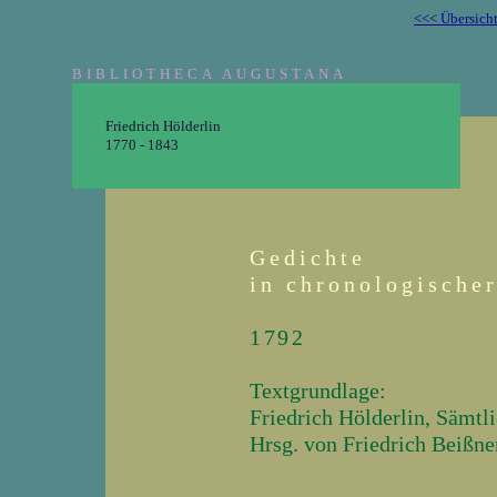
<<< Übersich
BIBLIOTHECA AUGUSTANA
Friedrich Hölderlin
1770 - 1843
Gedichte
in chronologische
1792
Textgrundlage:
Friedrich Hölderlin, Sämtl
Hrsg. von Friedrich Beißner
_______________________________________