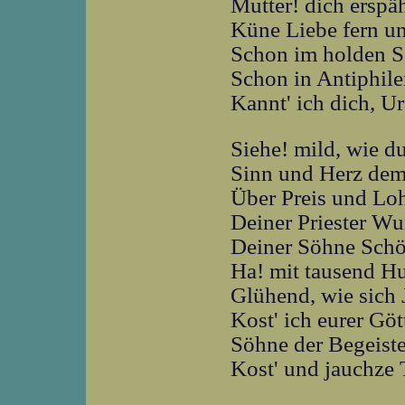
Mutter! dich erspä
Küne Liebe fern u
Schon im holden Sc
Schon in Antiphil
Kannt' ich dich, Ur
Siehe! mild, wie du
Sinn und Herz dem
Über Preis und Lo
Deiner Priester W
Deiner Söhne Sch
Ha! mit tausend H
Glühend, wie sich 
Kost' ich eurer Göt
Söhne der Begeist
Kost' und jauchze 