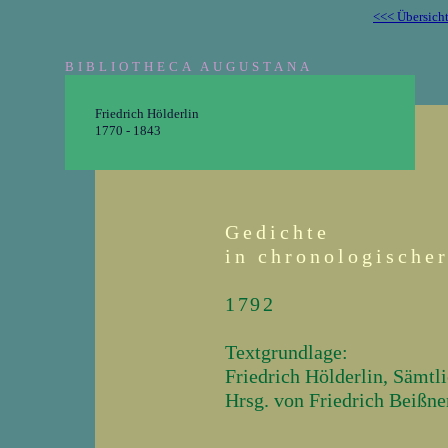
<<< Übersich
BIBLIOTHECA AUGUSTANA
Friedrich Hölderlin
1770 - 1843
Gedichte
in chronologische
1792
Textgrundlage:
Friedrich Hölderlin, Sämtl
Hrsg. von Friedrich Beißner
_______________________________________