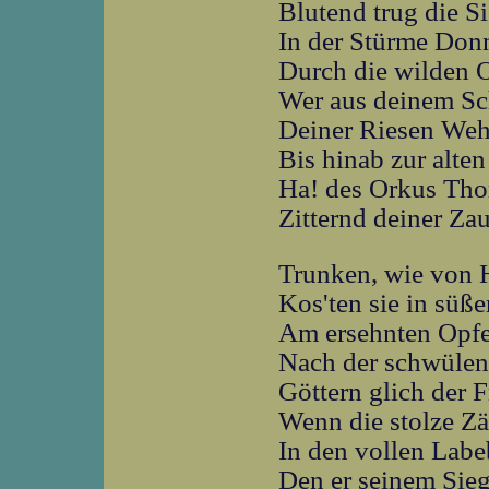
Blutend trug die S
In der Stürme Do
Durch die wilden 
Wer aus deinem S
Deiner Riesen Weh
Bis hinab zur alte
Ha! des Orkus Tho
Zitternd deiner Za
Trunken, wie von H
Kos'ten sie in süße
Am ersehnten Opf
Nach der schwülen
Göttern glich der 
Wenn die stolze Zä
In den vollen Labe
Den er seinem Sieg