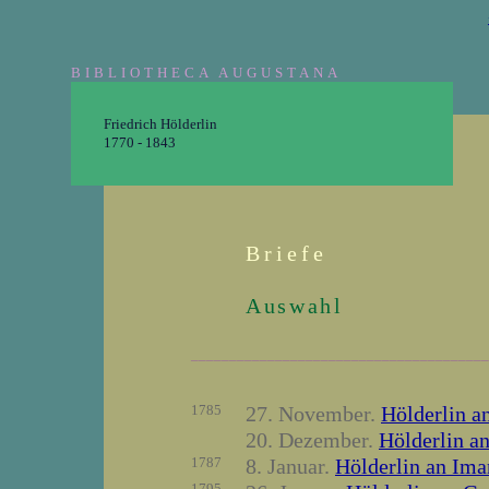
BIBLIOTHECA AUGUSTANA
Friedrich Hölderlin
1770 - 1843
Briefe
Auswahl
_______________________________________
1785
27. November.
Hölderlin a
20. Dezember.
Hölderlin a
1787
8. Januar.
Hölderlin an Ima
1795