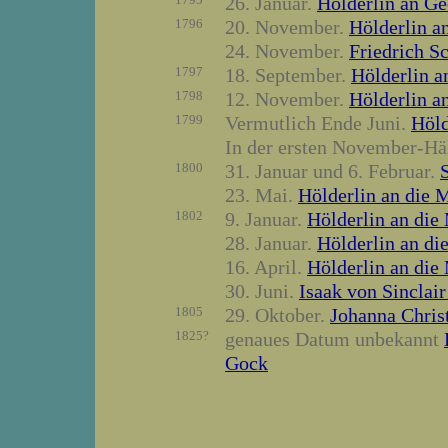
26. Januar.
Hölderlin an Ge
1796
20. November.
Hölderlin an
24. November.
Friedrich Sc
1797
18. September.
Hölderlin a
1798
12. November.
Hölderlin a
1799
Vermutlich Ende Juni.
Höld
In der ersten November-Hä
1800
31. Januar und 6. Februar.
23. Mai.
Hölderlin an die 
1802
9. Januar.
Hölderlin an die
28. Januar.
Hölderlin an di
16. April.
Hölderlin an die
30. Juni.
Isaak von Sinclair
1805
29. Oktober.
Johanna Chris
1825?
genaues Datum unbekannt
Gock