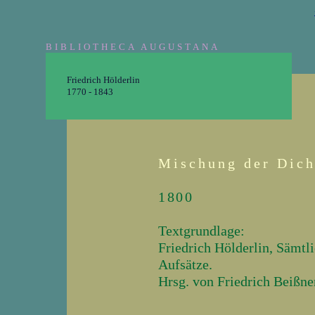
BIBLIOTHECA AUGUSTANA
Friedrich Hölderlin
1770 - 1843
Mischung der Dich
1800
Textgrundlage:
Friedrich Hölderlin, Sämtl
Aufsätze.
Hrsg. von Friedrich Beißner
_______________________________________