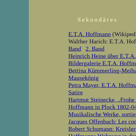
Sekundäres
E.T.A. Hoffmann
(Wikiped
Walther Harich: E.T.A. H
Band
2. Band
Heinrich Heine über E.T.A
Bildergalerie E.T.A. Hoff
Bettina Kümmerling-Meiba
Mausekönig
Petra Mayer, E.T.A. Hoffm
Satire
Hartmut Steinecke, „Frohe 
Hoffmann in Plock 1802-0
Musikalische Werke, sortie
Jacques Offenbach: Les co
Robert Schumann: Kreisler