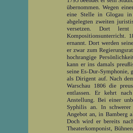
1795 beendet er sein Studi
übernommen. Wegen einer 
eine Stelle in Glogau in
abgelegten zweiten jurist
versetzen. Dort le
Kompositionsunterricht. 
ernannt. Dort werden sein
er zwar zum Regierungsrat 
hochrangige Persönlichkei
kann er ins damals preuß
seine Es-Dur-Symphonie, gr
als Dirigent auf. Nach de
Warschau 1806 die preus
entlassen. Er kehrt nac
Anstellung. Bei einer un
Syphilis an. In schwerer
Angebot an, in Bamberg al
Doch wird er bereits nac
Theaterkomponist, Bühnena