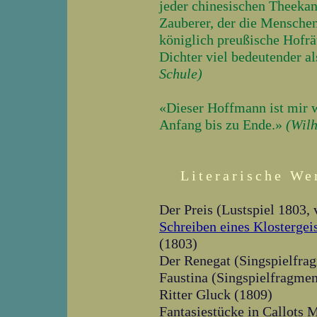
jeder chinesischen Theekan
Zauberer, der die Menschen
königlich preußische Hofrät
Dichter viel bedeutender a
Schule)
«Dieser Hoffmann ist mir w
Anfang bis zu Ende.»
(Wil
Literarische We
Der Preis (Lustspiel 1803, 
Schreiben eines Klostergei
(1803)
Der Renegat (Singspielfra
Faustina (Singspielfragmen
Ritter Gluck (1809)
Fantasiestücke in Callot