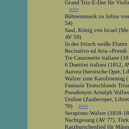
Grand Trio E-Dur für Violi
>>>
Bühnenmusik zu Julius von
54)
Saul, König von Israel (Me
AV 59)
In des Irtisch weiße Fluten
Recitativo ed Aria «Prendi 
Tre Canzonette italiane (1
6 Duettini italiani (1812,
Aurora (heroische Oper, Li
Walzer zum Karolinentag (1
Fantasie Teutschlands Triu
Pseudonym Arnulph Vollwei
Undine (Zauberoper, Libret
70)
>>>
Serapions-Walzer (1818-182
Nachtgesang (AV 77), Türki
Katzburschenlied für Männ