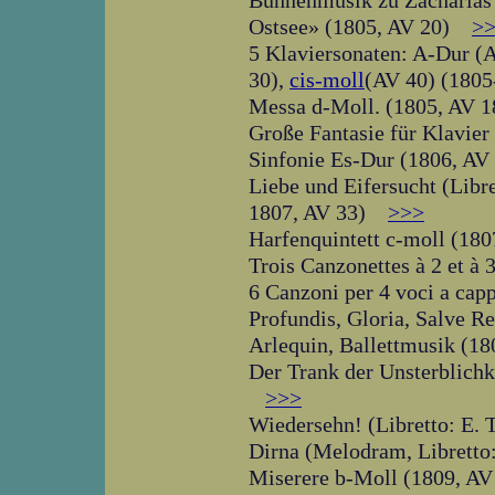
Bühnenmusik zu Zacharias 
Ostsee» (1805, AV 20)
>
5 Klaviersonaten: A-Dur (
30),
cis-moll
(AV 40) (1805
Messa d-Moll. (1805, AV
Große Fantasie für Klavier 
Sinfonie Es-Dur (1806, 
Liebe und Eifersucht (Libr
1807, AV 33)
>>>
Harfenquintett c-moll (1
Trois Canzonettes à 2 et à 
6 Canzoni per 4 voci a capp
Profundis, Gloria, Salve R
Arlequin, Ballettmusik (18
Der Trank der Unsterblichk
>>>
Wiedersehn! (Libretto: E. 
Dirna (Melodram, Libretto
Miserere b-Moll (1809, 