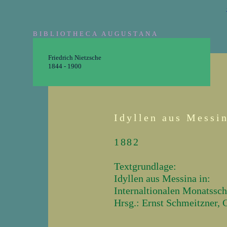
BIBLIOTHECA AUGUSTANA
Friedrich Nietzsche
1844 - 1900
Idyllen aus Messi
1882
Textgrundlage:
Idyllen aus Messina in:
Internaltionalen Monatsschri
Hrsg.: Ernst Schmeitzner,
_______________________________________