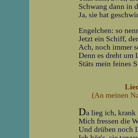
Schwang dann in di
Ja, sie hat geschw
Engelchen: so nen
Jetzt ein Schiff, d
Ach, noch immer s
Denn es dreht um L
Stäts mein feines 
Lie
(An meinen Na
D
a lieg ich, kran
Mich fressen die 
Und drüben noch L
Ich hör's, sie tanze