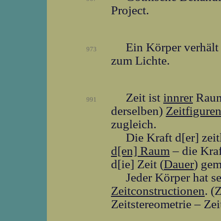
Project.
Ein Körper verhält
973
zum Lichte.
Zeit ist
innrer
Raum
991
derselben)
Zeitfigure
zugleich.
Die Kraft d[er] zei
d[en] Raum
– die Kraf
d[ie] Zeit (
Dauer
) gem
Jeder Körper hat se
Zeitconstructionen
. (
Zeitstereometrie – Zei