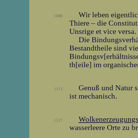
Wir leben eigentli
1088
Thiere – die Constitu
Unsrige et vice versa.
Die Bindungsverhä
Bestandtheile sind vie
Bindungsv[erhältniss
th[eile] im organisch
Genuß und Natur s
1113
ist mechanisch.
Wolkenerzeugungs
1137
wasserleere Orte zu b