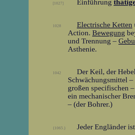
Einführung
thätig
[1027]
Electrische Ketten
1028
Action.
Bewegung
be
und Trennung –
Gebu
Asthenie.
Der Keil, der Hebe
1042
Schwächungsmittel – d
großen specifischen –
ein mechanischer Bre
– (der Bohrer.)
Jeder Engländer is
{1065.}