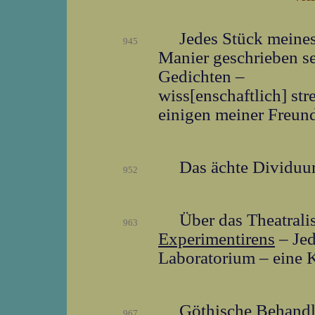
Jedes Stück meines
945
Manier geschrieben s
Gedichten –
wiss[enschaftlich] st
einigen meiner Freund
Das ächte Dividuum
952
Über das Theatrali
963
Experimentirens
– Jed
Laboratorium – eine K
Göthische Behandl
967