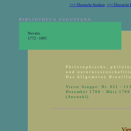
<<< Übersicht Studien
<<< Übersicht 
BIBLIOTHECA AUGUSTANA
Novalis
1772 - 1801
Philosophische, philolo
und naturwissenschaftli
Das Allgemeine Brouill
Vierte Gruppe: Nr. 931 - 11
Dezember 1798 - März 1799
(Auswahl)
_______________________________________
Vie