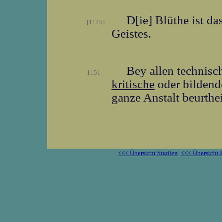
D[ie] Blüthe ist d
[1145]
Geistes.
Bey allen technisc
1151
kritische
oder bildend
ganze Anstalt beurthe
<<< Übersicht Studien
<<< Übersicht 