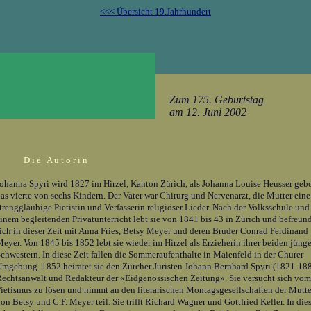
<<< Übersicht 19.Jahrhundert
Zum 175. Geburtstag
am 12. Juni 2002
D i e A u t o r i n
ohanna Spyri wird 1827 im Hirzel, Kanton Zürich, als Johanna Louise Heusser geb
as vierte von sechs Kindern. Der Vater war Chirurg und Nervenarzt, die Mutter eine
trenggläubige Pietistin und Verfasserin religiöser Lieder. Nach der Volksschule und
inem begleitenden Privatunterricht lebt sie von 1841 bis 43 in Zürich und befreun
ich in dieser Zeit mit Anna Fries, Betsy Meyer und deren Bruder Conrad Ferdinand
eyer. Von 1845 bis 1852 lebt sie wieder im Hirzel als Erzieherin ihrer beiden jüng
chwestern. In diese Zeit fallen die Sommeraufenthalte in Maienfeld in der Churer
mgebung. 1852 heiratet sie den Zürcher Juristen Johann Bernhard Spyri (1821-188
echtsanwalt und Redakteur der «Eidgenössischen Zeitung». Sie versucht sich vom
ietismus zu lösen und nimmt an den literarischen Montagsgesellschaften der Mutte
on Betsy und C.F. Meyer teil. Sie trifft Richard Wagner und Gottfried Keller. In die