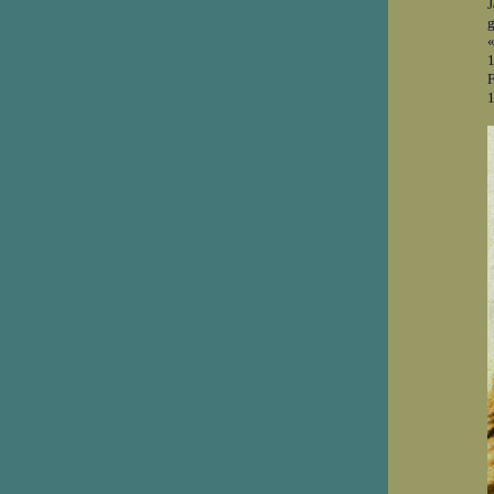
J
g
«
1
F
1