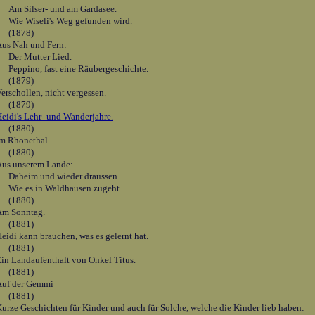
Am Silser- und am Gardasee.
Wie Wiseli's Weg gefunden wird.
(1878)
us Nah und Fern:
Der Mutter Lied.
Peppino, fast eine Räubergeschichte.
(1879)
erschollen, nicht vergessen.
(1879)
eidi's Lehr- und Wanderjahre.
(1880)
m Rhonethal.
(1880)
Aus unserem Lande:
Daheim und wieder draussen.
Wie es in Waldhausen zugeht.
(1880)
Am Sonntag.
(1881)
eidi kann brauchen, was es gelernt hat.
(1881)
in Landaufenthalt von Onkel Titus.
(1881)
Auf der Gemmi
(1881)
urze Geschichten für Kinder und auch für Solche, welche die Kinder lieb haben: