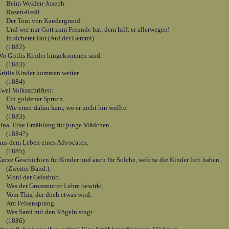
Beim Weiden-Joseph.
Rosen-Resli.
Der Toni von Kandergrund.
nd wer nur Gott zum Freunde hat, dem hilft er allerwegen!
In sicherer Hut (Auf der Gemmi)
(1882)
o Gritlis Kinder hingekommen sind.
(1883)
ritlis Kinder kommen weiter.
(1884)
wei Volksschriften:
Ein goldener Spruch.
ie einer dahin kam, wo er nicht hin wollte.
(1883)
ina. Eine Erzählung für junge Mädchen.
(1884?)
us dem Leben eines Advocaten.
(1885)
urze Geschichten für Kinder und auch für Solche, welche die Kinder lieb haben.
(Zweiter Band.):
Moni der Geissbub.
Was der Grossmutter Lehre bewirkt.
Vom This, der doch etwas wird.
Am Felsensprung.
Was Sami mit den Vögeln singt.
(1886)