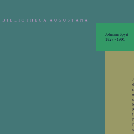
B I B L I O T H E C A A U G U S T A N A
Johanna Spyri
1827 - 1901
J
d
s
e
s
M
S
U
R
P
v