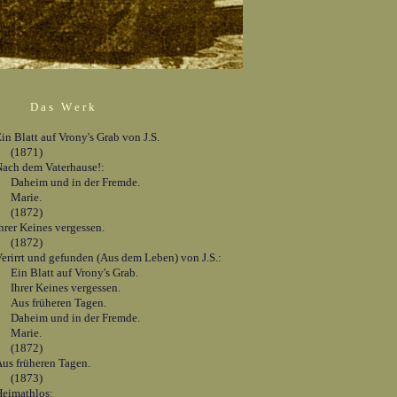
D a s W e r k
in Blatt auf Vrony's Grab von J.S.
(1871)
ach dem Vaterhause!:
Daheim und in der Fremde.
Marie.
(1872)
hrer Keines vergessen.
(1872)
erirrt und gefunden (Aus dem Leben) von J.S.:
in Blatt auf Vrony's Grab.
Ihrer Keines vergessen.
Aus früheren Tagen.
Daheim und in der Fremde.
Marie.
(1872)
us früheren Tagen.
(1873)
eimathlos: