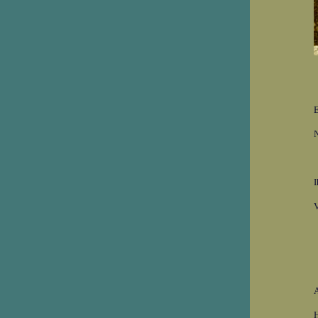
E
N
I
V
E
A
H