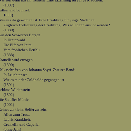
as soll denn aus ihr werden? Eine Erzählung für junge Mädchen.
(1887)
rthur und Squirrel.
1888)
as aus ihr geworden ist. Eine Erzählung für junge Mädchen.
ugleich Fortsetzung der Erzählung: Was soll denn aus ihr werden?
(1889)
us den Schweizer Bergen:
In Hinterwald.
Die Elfe von Intra.
Vom fröhlichen Heribli.
(1888)
ornelli wird erzogen.
(1890)
olksschriften von Johanna Spyri. Zweiter Band:
In Leuchtensee.
Wie es mit der Goldhalde gegangen ist.
(1891)
chloss Wildenstein.
(1892)
ie Stauffer-Mühle.
(1901)
eines zu klein, Helfer zu sein:
Allen zum Trost.
Lauris Krankheit.
Cromelin und Capella.
(ohne Jahr)