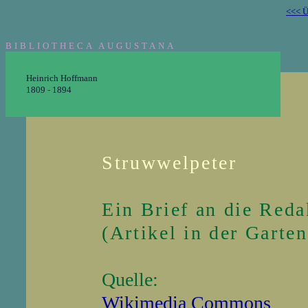
<<< Ü
BIBLIOTHECA AUGUSTANA
Heinrich Hoffmann
1809 - 1894
Struwwelpeter
Ein Brief an die Reda
(Artikel in der Garte
Quelle:
Wikimedia Commons