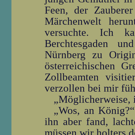
Feen, der Zauberer
Märchenwelt herun
versuchte. Ich k
Berchtesgaden und
Nürnberg zu Origi
österreichischen 
Zollbeamten visiti
verzollen bei mir füh
„Möglicherweise, 
„Wos, an König?“ 
ihn aber fand, lach
müssen wir holters d