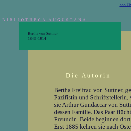
<<< Übe
B I B L I O T H E C A A U G U S T A N A
Bertha von Suttner
1843 -1914
D i e A u t o r i n
Bertha Freifrau von Suttner, g
Pazifistin und Schriftstellerin
sie Arthur Gundaccar von Sutt
dessen Familie. Das Paar flüch
Freundin. Beide beginnen dort 
Erst 1885 kehren sie nach Öste