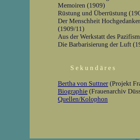
Memoiren (1909)
Rüstung und Überrüstung (19
Der Menschheit Hochgedanken
(1909/11)
Aus der Werkstatt des Pazifis
Die Barbarisierung der Luft (1
S e k u n d ä r e s
Bertha von Suttner
(Projekt F
Biographie
(Frauenarchiv Düss
Quellen/Kolophon