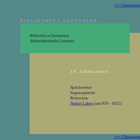
<<< Chronolog
BIBLIOTHECA AUGUSTANA
Bibliotheca Germanica
Althochdeutsche Literatur
10. Jahrhundert
Sprichwörter
Segenssprüche
Reimverse
Notker Labeo
(um 950 - 1022)
<<< Chronolog