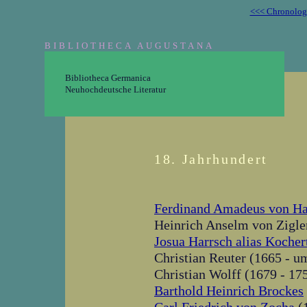
<<< Chronolog
BIBLIOTHECA AUGUSTANA
Bibliotheca Germanica
Neuhochdeutsche Literatur
18. Jahrhundert
Ferdinand Amadeus von Ha
Heinrich Anselm von Zigle
Josua Harrsch alias Kocher
Christian Reuter (1665 - u
Christian Wolff (1679 - 17
Barthold Heinrich Brockes