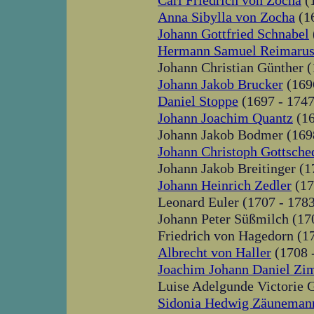
Carl Friedrich von Zocha
(1
Anna Sibylla von Zocha
(16
Johann Gottfried Schnabel
Hermann Samuel Reimaru
Johann Christian Günther (
Johann Jakob Brucker
(169
Daniel Stoppe
(1697 - 1747
Johann Joachim Quantz
(16
Johann Jakob Bodmer (169
Johann Christoph Gottsche
Johann Jakob Breitinger (1
Johann Heinrich Zedler
(17
Leonard Euler (1707 - 178
Johann Peter Süßmilch (17
Friedrich von Hagedorn (1
Albrecht von Haller
(1708 
Joachim Johann Daniel Z
Luise Adelgunde Victorie G
Sidonia Hedwig Zäuneman