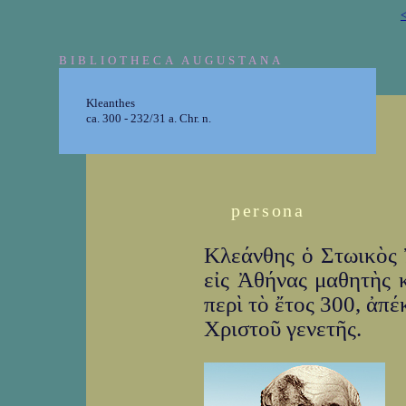
<
BIBLIOTHECA AUGUSTANA
Kleanthes
ca. 300 - 232/31 a. Chr. n.
persona
Κλεάνθης ὁ Στωικὸς 
εἰς Ἀθήνας μαθητὴς κ
περὶ τὸ ἔτος 300, ἀπέ
Χριστοῦ γενετῆς.