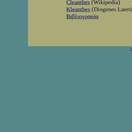
Cleanthes
(Wikipedia)
Kleanthes
(Diogenes Laerti
Βιβλιογραφία
<