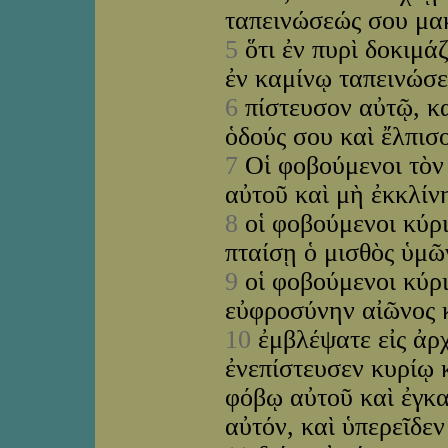
ταπεινώσεώς σου μ
5
ὅτι ἐν πυρὶ δοκιμά
ἐν καμίνῳ ταπεινώσ
6
πίστευσον αὐτῷ, κα
ὁδούς σου καὶ ἔλπισ
7
Οἱ φοβούμενοι τὸν 
αὐτοῦ καὶ μὴ ἐκκλίν
8
οἱ φοβούμενοι κύρι
πταίσῃ ὁ μισθὸς ὑμῶ
9
οἱ φοβούμενοι κύριο
εὐφροσύνην αἰῶνος 
10
ἐμβλέψατε εἰς ἀρχα
ἐνεπίστευσεν κυρίῳ κ
φόβῳ αὐτοῦ καὶ ἐγκα
αὐτόν, καὶ ὑπερεῖδε