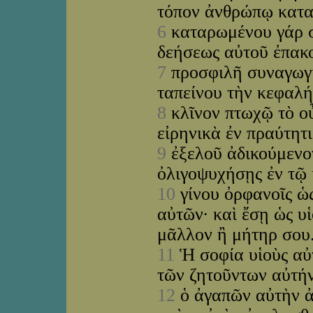
τόπον ἀνθρώπῳ κατ
6
καταρωμένου γάρ σ
δεήσεως αὐτοῦ ἐπακ
7
προσφιλῆ συναγωγῇ 
ταπείνου τὴν κεφαλ
8
κλῖνον πτωχῷ τὸ οὖ
εἰρηνικὰ ἐν πραύτητ
9
ἐξελοῦ ἀδικούμενον
ὀλιγοψυχήσῃς ἐν τῷ 
10
γίνου ὀρφανοῖς ὡς
αὐτῶν· καὶ ἔσῃ ὡς υἱ
μᾶλλον ἢ μήτηρ σου
11
Ἡ σοφία υἱοὺς αὐ
τῶν ζητοῦντων αὐτή
12
ὁ ἀγαπῶν αὐτὴν ἀγ