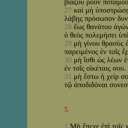
βιάζου ῥοῦν ποταμο
27
καὶ μὴ ὑποστρώσ
λάβῃς πρόσωπον δυ
28
ἕως θανάτου ἀγώνι
ὁ θεὸς πολεμήσει ὑπ
29
μὴ γίνου θρασὺς 
παρειμένος ἐν τοῖς ἔ
30
μὴ ἴσθι ὡς λέων 
ἐν τοῖς οἰκέταις σου.
31
μὴ ἔστω ἡ χείρ σο
τῷ ἀποδιδόναι συνε
5
1
Μὴ ἔπεχε ἐπὶ τοῖς 