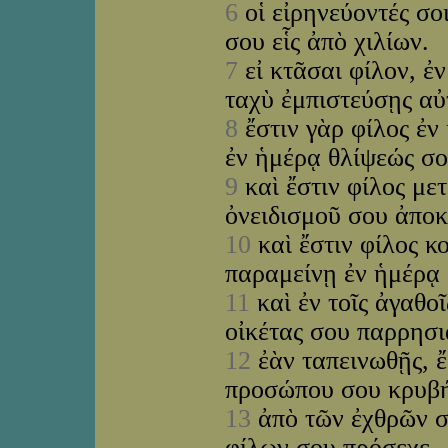
6
οἱ εἰρηνεύοντές σο
σου εἷς ἀπὸ χιλίων.
7
εἰ κτᾶσαι φίλον, ἐ
ταχὺ ἐμπιστεύσῃς α
8
ἔστιν γὰρ φίλος ἐν
ἐν ἡμέρᾳ θλίψεώς σ
9
καὶ ἔστιν φίλος με
ὀνειδισμοῦ σου ἀπο
10
καὶ ἔστιν φίλος κ
παραμείνῃ ἐν ἡμέρᾳ
11
καὶ ἐν τοῖς ἀγαθοῖ
οἰκέτας σου παρρησι
12
ἐὰν ταπεινωθῇς, ἔ
προσώπου σου κρυβ
13
ἀπὸ τῶν ἐχθρῶν σ
φίλων σου πρόσεχε.