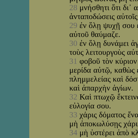
28
μνήσθητι ὅτι δι᾽ α
ἀνταποδώσεις αὐτοῖς
29
ἐν ὅλῃ ψυχῇ σου ε
αὐτοῦ θαύμαζε.
30
ἐν ὅλῃ δυνάμει ἀ
τοὺς λειτουργοὺς αὐ
31
φοβοῦ τὸν κύριον 
μερίδα αὐτῷ, καθὼς 
πλημμελείας καὶ δόσ
καὶ ἀπαρχὴν ἁγίων.
32
Καὶ πτωχῷ ἔκτεινο
εὐλογία σου.
33
χάρις δόματος ἔνα
μὴ ἀποκωλύσῃς χάρ
34
μὴ ὑστέρει ἀπὸ κ