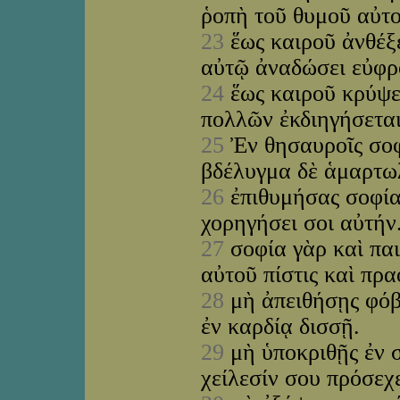
ῥοπὴ τοῦ θυμοῦ αὐτ
23
ἕως καιροῦ ἀνθέξ
αὐτῷ ἀναδώσει εὐφ
24
ἕως καιροῦ κρύψει
πολλῶν ἐκδιηγήσεται
25
Ἐν θησαυροῖς σοφ
βδέλυγμα δὲ ἁμαρτω
26
ἐπιθυμήσας σοφίαν
χορηγήσει σοι αὐτήν
27
σοφία γὰρ καὶ παι
αὐτοῦ πίστις καὶ πρ
28
μὴ ἀπειθήσῃς φόβ
ἐν καρδίᾳ δισσῇ.
29
μὴ ὑποκριθῇς ἐν σ
χείλεσίν σου πρόσεχ