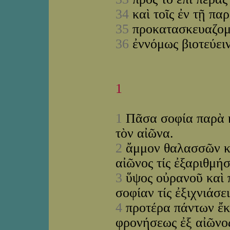
34
καὶ τοῖς ἐν τῇ πα
35
προκατασκευαζομ
36
ἐννόμως βιοτεύει
1
1
Πᾶσα σοφία παρὰ κυ
τὸν αἰῶνα.
2
ἄμμον θαλασσῶν κα
αἰῶνος τίς ἐξαριθμήσ
3
ὕψος οὐρανοῦ καὶ 
σοφίαν τίς ἐξιχνιάσε
4
προτέρα πάντων ἔκτ
φρονήσεως ἐξ αἰῶνο