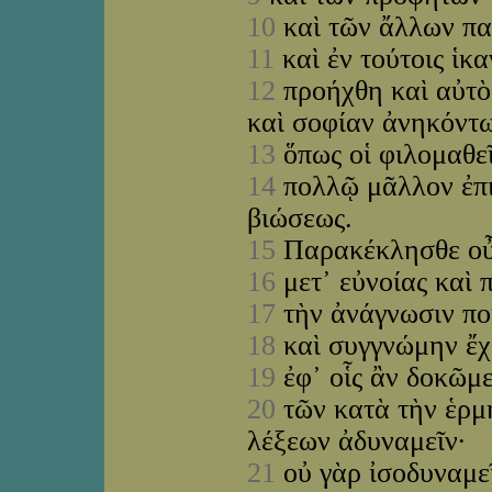
10
καὶ τῶν ἄλλων πα
11
καὶ ἐν τούτοις ἱκ
12
προήχθη καὶ αὐτὸς
καὶ σοφίαν ἀνηκόντ
13
ὅπως οἱ φιλομαθεῖ
14
πολλῷ μᾶλλον ἐπι
βιώσεως.
15
Παρακέκλησθε ο
16
μετ᾽ εὐνοίας καὶ
17
τὴν ἀνάγνωσιν πο
18
καὶ συγγνώμην ἔχ
19
ἐφ᾽ οἷς ἂν δοκῶμ
20
τῶν κατὰ τὴν ἑρμ
λέξεων ἀδυναμεῖν·
21
οὐ γὰρ ἰσοδυναμε