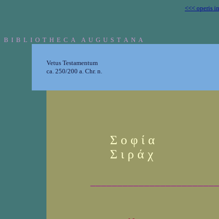
<<< operis i
B I B L I O T H E C A A U G U S T A N A
Vetus Testamentum
ca. 250/200 a. Chr. n.
Σ ο φ ί α
Σ ι ρ ά χ
_______________________