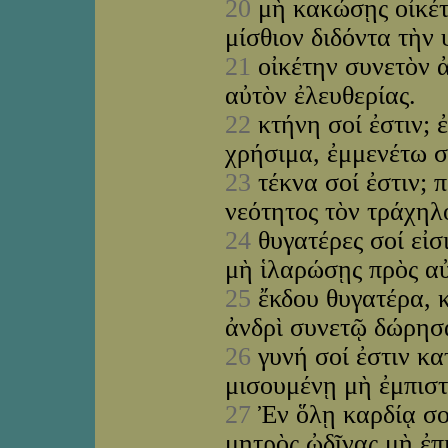
20
μὴ κακώσῃς οἰκέτ
μίσθιον διδόντα τὴν
21
οἰκέτην συνετὸν 
αὐτὸν ἐλευθερίας.
22
κτήνη σοί ἐστιν; ἐ
χρήσιμα, ἐμμενέτω σ
23
τέκνα σοί ἐστιν; 
νεότητος τὸν τράχη
24
θυγατέρες σοί εἰσ
μὴ ἱλαρώσῃς πρὸς α
25
ἔκδου θυγατέρα, κ
ἀνδρὶ συνετῷ δώρησ
26
γυνή σοί ἐστιν κα
μισουμένῃ μὴ ἐμπισ
27
Ἐν ὅλῃ καρδίᾳ σο
μητρὸς ὠδῖνας μὴ ἐπ