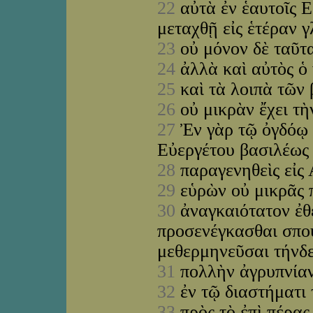
22
αὐτὰ ἐν ἑαυτοῖς Ε
μεταχθῇ εἰς ἑτέραν 
23
οὐ μόνον δὲ ταῦτ
24
ἀλλὰ καὶ αὐτὸς ὁ 
25
καὶ τὰ λοιπὰ τῶν
26
οὐ μικρὰν ἔχει τὴ
27
Ἐν γὰρ τῷ ὀγδόῳ κ
Εὐεργέτου βασιλέω
28
παραγενηθεὶς εἰς
29
εὑρὼν οὐ μικρᾶς 
30
ἀναγκαιότατον ἐθέ
προσενέγκασθαι σπου
μεθερμηνεῦσαι τήνδ
31
πολλὴν ἀγρυπνίαν
32
ἐν τῷ διαστήματι
33
πρὸς τὸ ἐπὶ πέρας