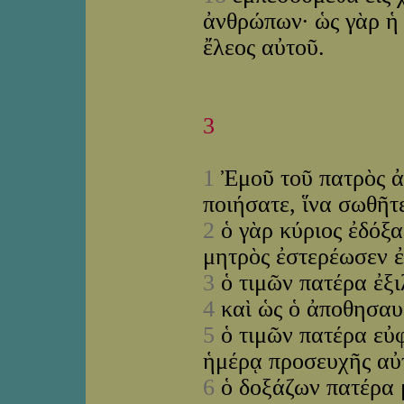
ἀνθρώπων· ὡς γὰρ ἡ 
ἔλεος αὐτοῦ.
3
1
Ἐμοῦ τοῦ πατρὸς ἀκ
ποιήσατε, ἵνα σωθῆτ
2
ὁ γὰρ κύριος ἐδόξασ
μητρὸς ἐστερέωσεν ἐ
3
ὁ τιμῶν πατέρα ἐξι
4
καὶ ὡς ὁ ἀποθησαυ
5
ὁ τιμῶν πατέρα εὐφ
ἡμέρᾳ προσευχῆς αὐ
6
ὁ δοξάζων πατέρα 