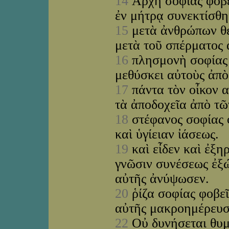
14
Ἀρχὴ σοφίας φοβεῖ
ἐν μήτρᾳ συνεκτίσθη
15
μετὰ ἀνθρώπων θε
μετὰ τοῦ σπέρματος 
16
πλησμονὴ σοφίας 
μεθύσκει αὐτοὺς ἀπ
17
πάντα τὸν οἶκον 
τὰ ἀποδοχεῖα ἀπὸ τ
18
στέφανος σοφίας 
καὶ ὑγίειαν ἰάσεως.
19
καὶ εἶδεν καὶ ἐξη
γνῶσιν συνέσεως ἐξ
αὐτῆς ἀνύψωσεν.
20
ῥίζα σοφίας φοβεῖ
αὐτῆς μακροημέρευσ
22
Οὐ δυνήσεται θυμὸ