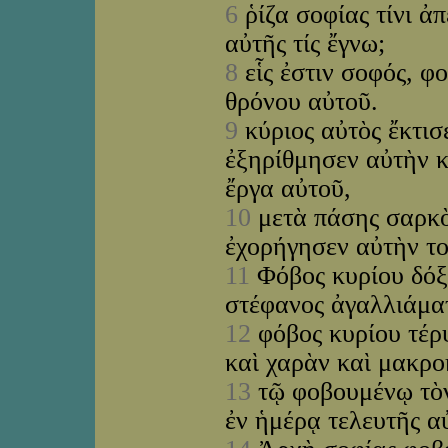
6
ῥίζα σοφίας τίνι ἀ
αὐτῆς τίς ἔγνω;
8
εἷς ἐστιν σοφός, φ
θρόνου αὐτοῦ.
9
κύριος αὐτὸς ἔκτισε
ἐξηρίθμησεν αὐτὴν κ
ἔργα αὐτοῦ,
10
μετὰ πάσης σαρκὸς
ἐχορήγησεν αὐτὴν το
11
Φόβος κυρίου δόξ
στέφανος ἀγαλλιάμα
12
φόβος κυρίου τέρ
καὶ χαρὰν καὶ μακρ
13
τῷ φοβουμένῳ τὸν 
ἐν ἡμέρᾳ τελευτῆς α