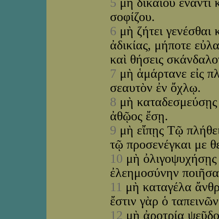
5
μὴ δικαιοῦ ἔναντι 
σοφίζου.
6
μὴ ζήτει γενέσθαι κ
ἀδικίας, μήποτε εὐ
καὶ θήσεις σκάνδαλο
7
μὴ ἁμάρτανε εἰς π
σεαυτὸν ἐν ὄχλῳ.
8
μὴ καταδεσμεύσῃς δ
ἀθῷος ἔσῃ.
9
μὴ εἴπῃς Τῷ πλήθει
τῷ προσενέγκαι με θ
10
μὴ ὀλιγοψυχήσῃς 
ἐλεημοσύνην ποιῆσα
11
μὴ καταγέλα ἄνθρ
ἔστιν γὰρ ὁ ταπεινῶ
12
μὴ ἀροτρία ψεῦδο