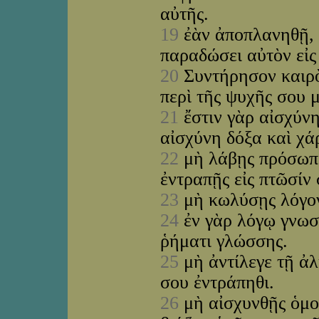
αὐτῆς.
19
ἐὰν ἀποπλανηθῇ, 
παραδώσει αὐτὸν εἰς
20
Συντήρησον καιρὸ
περὶ τῆς ψυχῆς σου 
21
ἔστιν γὰρ αἰσχύνη
αἰσχύνη δόξα καὶ χά
22
μὴ λάβῃς πρόσωπο
ἐντραπῇς εἰς πτῶσίν
23
μὴ κωλύσῃς λόγον
24
ἐν γὰρ λόγῳ γνωσθ
ῥήματι γλώσσης.
25
μὴ ἀντίλεγε τῇ ἀλ
σου ἐντράπηθι.
26
μὴ αἰσχυνθῇς ὁμο