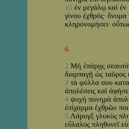
15
ἐν μεγάλῳ καὶ ἐν 
γίνου ἐχθρός· ὄνομα
κληρονομήσει· οὕτω
6
2
Μὴ ἐπάρῃς σεαυτὸν
διαρπαγῇ ὡς ταῦρος
3
τὰ φύλλα σου κατα
ἀπολέσεις καὶ ἀφήσε
4
ψυχὴ πονηρὰ ἀπολε
ἐπίχαρμα ἐχθρῶν ποι
5
Λάρυγξ γλυκὺς πλη
εὔλαλος πληθυνεῖ ε