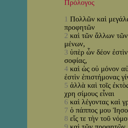
Πρόλογος
1
Πολλῶν καὶ μεγάλω
προφητῶν
2
καὶ τῶν ἄλλων τῶν
μένων,
3
ὑπὲρ ὧν δέον ἐστὶν
σοφίας,
4
καὶ ὡς οὐ μόνον αὐ
ἐστὶν ἐπιστήμονας γ
5
ἀλλὰ καὶ τοῖς ἐκτὸ
χρη σίμους εἶναι
6
καὶ λέγοντας καὶ 
7
ὁ πάππος μου Ἰησοῦ
8
εἴς τε τὴν τοῦ νόμ
9
καὶ τῶν προφητῶν