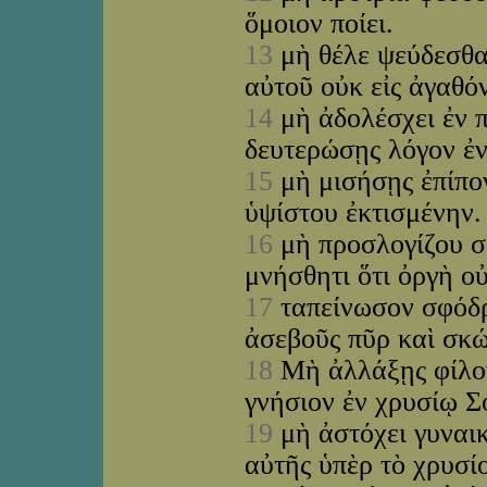
ὅμοιον ποίει.
13
μὴ θέλε ψεύδεσθαι
αὐτοῦ οὐκ εἰς ἀγαθό
14
μὴ ἀδολέσχει ἐν 
δευτερώσῃς λόγον ἐ
15
μὴ μισήσῃς ἐπίπο
ὑψίστου ἐκτισμένην
16
μὴ προσλογίζου σ
μνήσθητι ὅτι ὀργὴ οὐ
17
ταπείνωσον σφόδρα
ἀσεβοῦς πῦρ καὶ σκ
18
Μὴ ἀλλάξῃς φίλον
γνήσιον ἐν χρυσίῳ Σ
19
μὴ ἀστόχει γυναικ
αὐτῆς ὑπὲρ τὸ χρυσί