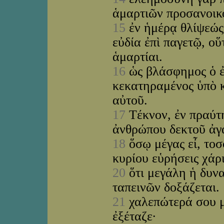
ἁμαρτιῶν προσανοικ
15
ἐν ἡμέρᾳ θλίψεώς
εὐδία ἐπὶ παγετῷ, ο
ἁμαρτίαι.
16
ὡς βλάσφημος ὁ ἐ
κεκατηραμένος ὑπὸ 
αὐτοῦ.
17
Τέκνον, ἐν πραύτη
ἀνθρώπου δεκτοῦ ἀ
18
ὅσῳ μέγας εἶ, τοσ
κυρίου εὑρήσεις χάρ
20
ὅτι μεγάλη ἡ δυνα
ταπεινῶν δοξάζεται.
21
χαλεπώτερά σου μ
ἐξέταζε·