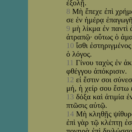
ἐξολῇ.
8
Μὴ ἔπεχε ἐπὶ χρήμα
σε ἐν ἡμέρᾳ ἐπαγωγ
9
μὴ λίκμα ἐν παντὶ 
ἀτραπῷ· οὕτως ὁ ἁμ
10
ἴσθι ἐστηριγμένος
ὁ λόγος.
11
Γίνου ταχὺς ἐν ἀκ
φθέγγου ἀπόκρισιν.
12
εἰ ἔστιν σοι σύνεσ
μή, ἡ χείρ σου ἔστω 
13
δόξα καὶ ἀτιμία ἐ
πτῶσις αὐτῷ.
14
Μὴ κληθῇς ψίθυρο
ἐπὶ γὰρ τῷ κλέπτῃ ἐ
πονηρὰ ἐπὶ διγλώσσ