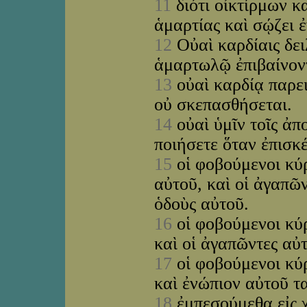
11
διότι οἰκτίρμων κ
ἁμαρτίας καὶ σῴζει 
12
Οὐαὶ καρδίαις δει
ἁμαρτωλῷ ἐπιβαίνοντ
13
οὐαὶ καρδίᾳ παρειμ
οὐ σκεπασθήσεται.
14
οὐαὶ ὑμῖν τοῖς ἀπ
ποιήσετε ὅταν ἐπισκ
15
οἱ φοβούμενοι κύ
αὐτοῦ, καὶ οἱ ἀγαπῶ
ὁδοὺς αὐτοῦ.
16
οἱ φοβούμενοι κύρ
καὶ οἱ ἀγαπῶντες αὐ
17
οἱ φοβούμενοι κύ
καὶ ἐνώπιον αὐτοῦ τ
18
ἐμπεσούμεθα εἰς χ