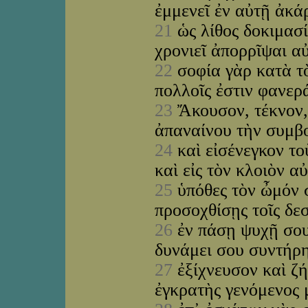
ἐμμενεῖ ἐν αὐτῇ ἀκά
21
ὡς λίθος δοκιμασί
χρονιεῖ ἀπορρῖψαι α
22
σοφία γὰρ κατὰ τὸ
πολλοῖς ἐστιν φανερ
23
Ἄκουσον, τέκνον, 
ἀπαναίνου τὴν συμβ
24
καὶ εἰσένεγκον το
καὶ εἰς τὸν κλοιὸν α
25
ὑπόθες τὸν ὦμόν 
προσοχθίσῃς τοῖς δε
26
ἐν πάσῃ ψυχῇ σου
δυνάμει σου συντήρη
27
ἐξίχνευσον καὶ ζή
ἐγκρατὴς γενόμενος