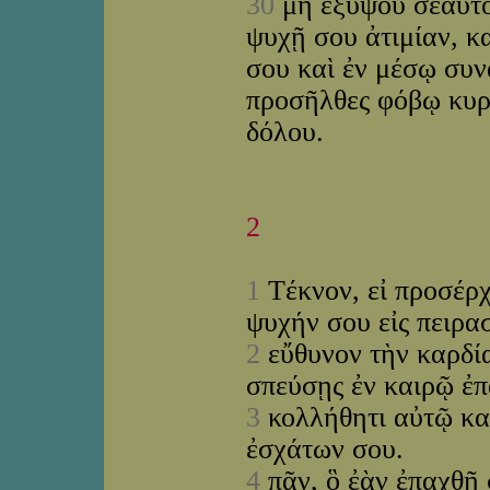
30
μὴ ἐξύψου σεαυτόν
ψυχῇ σου ἀτιμίαν, κ
σου καὶ ἐν μέσῳ συν
προσῆλθες φόβῳ κυρ
δόλου.
2
1
Τέκνον, εἰ προσέρχ
ψυχήν σου εἰς πειρα
2
εὔθυνον τὴν καρδί
σπεύσῃς ἐν καιρῷ ἐ
3
κολλήθητι αὐτῷ καὶ
ἐσχάτων σου.
4
πᾶν, ὃ ἐὰν ἐπαχθῇ 