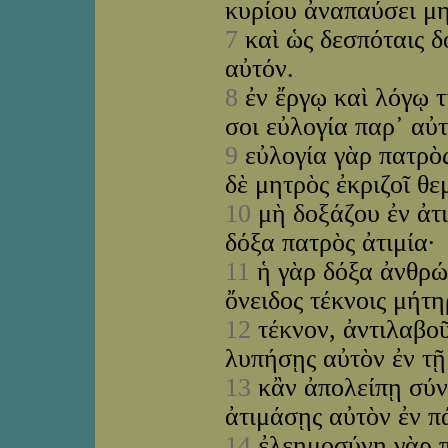
κυρίου ἀναπαύσει μ
7
καὶ ὡς δεσπόταις δ
αὐτόν.
8
ἐν ἔργῳ καὶ λόγῳ τ
σοι εὐλογία παρ᾽ αὐ
9
εὐλογία γὰρ πατρὸς
δὲ μητρὸς ἐκριζοῖ θε
10
μὴ δοξάζου ἐν ἀτι
δόξα πατρὸς ἀτιμία·
11
ἡ γὰρ δόξα ἀνθρώπ
ὄνειδος τέκνοις μήτη
12
τέκνον, ἀντιλαβοῦ
λυπήσῃς αὐτὸν ἐν τ
13
κἂν ἀπολείπῃ σύν
ἀτιμάσῃς αὐτὸν ἐν π
14
ἐλεημοσύνη γὰρ π