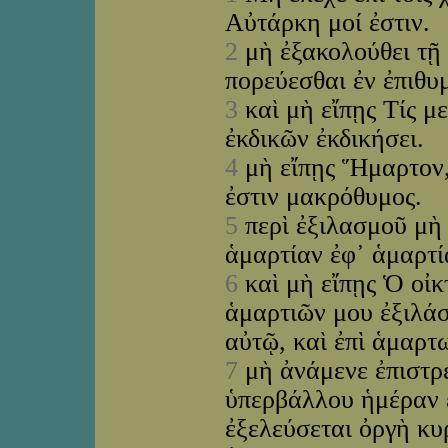
Αὐτάρκη μοί ἐστιν.
2
μὴ ἐξακολούθει τῇ 
πορεύεσθαι ἐν ἐπιθυ
3
καὶ μὴ εἴπῃς Τίς με
ἐκδικῶν ἐκδικήσει.
4
μὴ εἴπῃς Ἥμαρτον, 
ἐστιν μακρόθυμος.
5
περὶ ἐξιλασμοῦ μὴ 
ἁμαρτίαν ἐφ᾽ ἁμαρτί
6
καὶ μὴ εἴπῃς Ὁ οἰκ
ἁμαρτιῶν μου ἐξιλάσ
αὐτῷ, καὶ ἐπὶ ἁμαρτ
7
μὴ ἀνάμενε ἐπιστρέ
ὑπερβάλλου ἡμέραν ἐ
ἐξελεύσεται ὀργὴ κυ