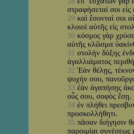
28
ἐπ᾽ ἐσχάτων γὰρ ε
στραφήσεταί σοι εἰς
29
καὶ ἔσονταί σοι αἱ
κλοιοὶ αὐτῆς εἰς στο
30
κόσμος γὰρ χρύσεό
αὐτῆς κλῶσμα ὑακίν
31
στολὴν δόξης ἐνδ
ἀγαλλιάματος περιθ
32
Ἐὰν θέλῃς, τέκνον
ψυχήν σου, πανοῦργ
33
ἐὰν ἀγαπήσῃς ἀκού
οὖς σου, σοφὸς ἔσῃ.
34
ἐν πλήθει πρεσβυτ
προσκολλήθητι.
35
πᾶσαν διήγησιν θε
παροιμίαι συνέσεως