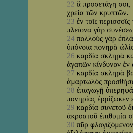
22
ἃ προσετάγη σοι, 
χρεία τῶν κρυπτῶν.
23
ἐν τοῖς περισσοῖς
πλείονα γὰρ συνέσε
24
πολλοὺς γὰρ ἐπλά
ὑπόνοια πονηρὰ ὠλί
26
καρδία σκληρὰ κα
ἀγαπῶν κίνδυνον ἐν 
27
καρδία σκληρὰ βα
ἁμαρτωλὸς προσθήσε
28
ἐπαγωγῇ ὑπερηφάν
πονηρίας ἐρρίζωκεν 
29
καρδία συνετοῦ δ
ἀκροατοῦ ἐπιθυμία 
30
πῦρ φλογιζόμενον