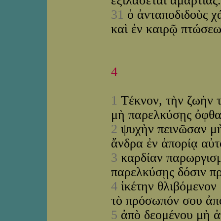
ἐξιλάσεται ἁμαρτίας
31
ὁ ἀνταποδιδοὺς χά
καὶ ἐν καιρῷ πτώσεω
4
1
Τέκνον, τὴν ζωὴν 
μὴ παρελκύσῃς ὀφθα
2
ψυχὴν πεινῶσαν μὴ
ἄνδρα ἐν ἀπορίᾳ αὐ
3
καρδίαν παρωργισμ
παρελκύσῃς δόσιν π
4
ἱκέτην θλιβόμενον
τὸ πρόσωπόν σου ἀπ
5
ἀπὸ δεομένου μὴ ἀ