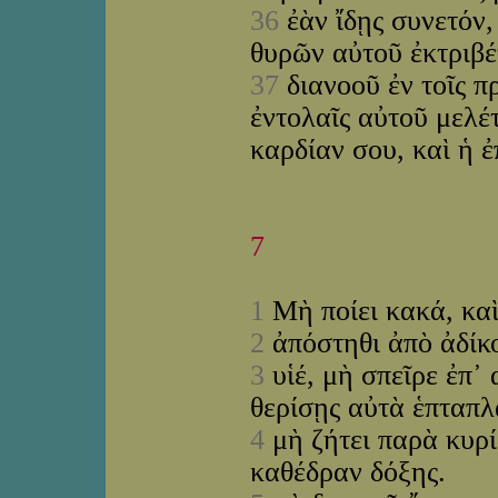
36
ἐὰν ἴδῃς συνετόν,
θυρῶν αὐτοῦ ἐκτριβέ
37
διανοοῦ ἐν τοῖς π
ἐντολαῖς αὐτοῦ μελέτ
καρδίαν σου, καὶ ἡ ἐ
7
1
Μὴ ποίει κακά, κα
2
ἀπόστηθι ἀπὸ ἀδίκο
3
υἱέ, μὴ σπεῖρε ἐπ᾽ 
θερίσῃς αὐτὰ ἑπταπ
4
μὴ ζήτει παρὰ κυρ
καθέδραν δόξης.