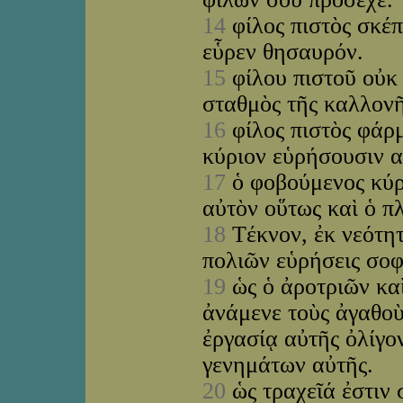
14
φίλος πιστὸς σκέπ
εὗρεν θησαυρόν.
15
φίλου πιστοῦ οὐκ 
σταθμὸς τῆς καλλον
16
φίλος πιστὸς φάρμ
κύριον εὑρήσουσιν 
17
ὁ φοβούμενος κύρι
αὐτὸν οὕτως καὶ ὁ π
18
Τέκνον, ἐκ νεότητ
πολιῶν εὑρήσεις σο
19
ὡς ὁ ἀροτριῶν καὶ
ἀνάμενε τοὺς ἀγαθοὺ
ἐργασίᾳ αὐτῆς ὀλίγο
γενημάτων αὐτῆς.
20
ὡς τραχεῖά ἐστιν 