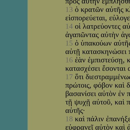
πρὸς αὐτὴν ἐμπλησθ
13
ὁ κρατῶν αὐτῆς κ
εἰσπορεύεται, εὐλογε
14
οἱ λατρεύοντες αὐ
ἀγαπῶντας αὐτὴν ἀγ
15
ὁ ὑπακούων αὐτῆς 
αὐτῇ κατασκηνώσει 
16
ἐὰν ἐμπιστεύσῃ, 
κατασχέσει ἔσονται 
17
ὅτι διεστραμμένως
πρώτοις, φόβον καὶ δ
βασανίσει αὐτὸν ἐν 
τῇ ψυχῇ αὐτοῦ, καὶ π
αὐτῆς·
18
καὶ πάλιν ἐπανήξε
εὐφρανεῖ αὐτὸν καὶ 