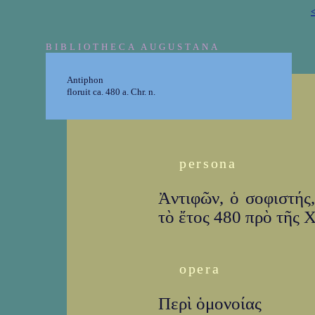
<
BIBLIOTHECA AUGUSTANA
Antiphon
floruit ca. 480 a. Chr. n.
persona
Ἀντιφῶν, ὁ σοφιστής,
τὸ ἔτος 480 πρὸ τῆς Χ
opera
Περὶ ὁμονοίας