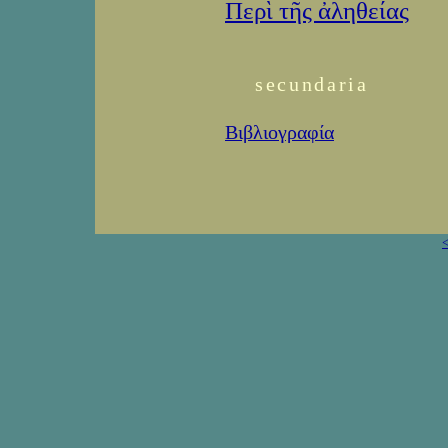
Περὶ τῆς ἀληθείας
secundaria
Βιβλιογραφία
<