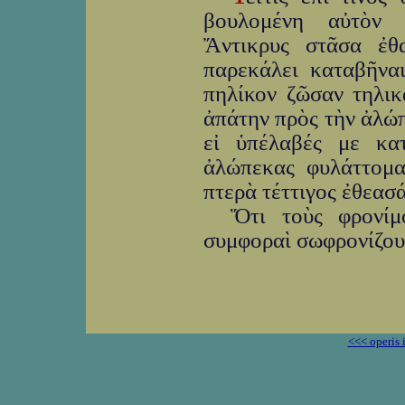
βουλομένη αὐτὸν κ
Ἄντικρυς στᾶσα ἐθ
παρεκάλει καταβῆναι
πηλίκον ζῶσαν τηλικ
ἀπάτην πρὸς τὴν ἀλώπ
εἰ ὑπέλαβές με κα
ἀλώπεκας φυλάττομα
πτερὰ τέττιγος ἐθεασ
Ὅτι τοὺς φρονί
συμφοραὶ σωφρονίζου
<<< operis 