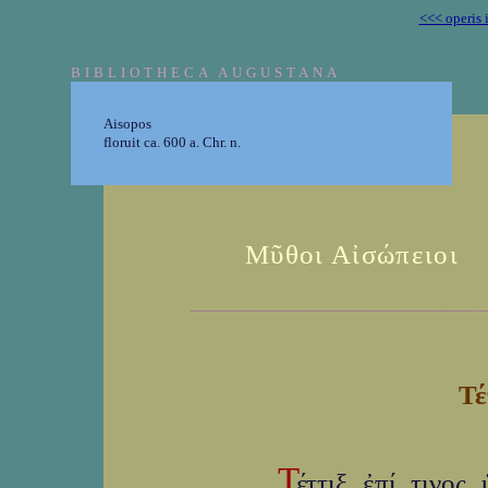
<<< operis 
BIBLIOTHECA AUGUSTANA
Aisopos
floruit ca. 600 a. Chr. n.
Μῦθοι Αἰσώπειοι
_______________________________________
Τέ
Τ
έ
ττιξ ἐπί τινος