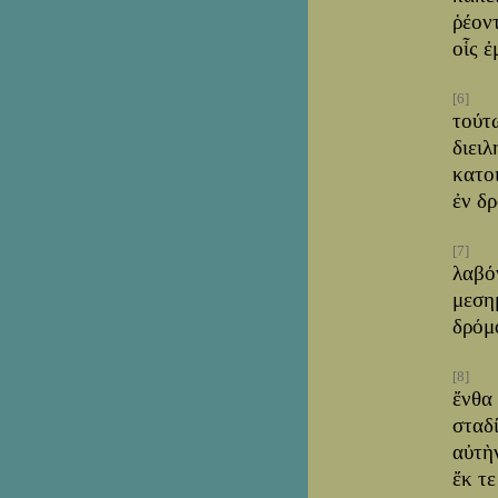
ῥέον
οἷς ἐ
[6]
τούτ
διειλ
κατο
ἐν δρ
[7]
λαβό
μεση
δρόμ
[8]
ἔνθα
σταδ
αὐτὴ
ἔκ τ