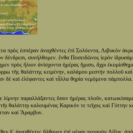
ιτα πρὸς ἑσπέραν ἀναχθέντες ἐπὶ Σολόεντα, Λιβυκὸν ἀκρ
ον δένδρεσι, συνήλθομεν. ἔνθα Ποσειδῶνος ἱερὸν ἱδρυσάμ
ημεν πρὸς ἥλιον ἀνίσχοντα ἡμέρας ἥμισυ, ἄχρι ἐκομίσθημε
όρρω τῆς θαλάττης κειμένην, καλάμου μεστὴν πολλοῦ καὶ
αν δὲ καὶ ἐλέφαντες καὶ τἆλλα θηρία νεμόμενα πάμπολλα.
τε λίμνην παραλλάξαντες ὅσον ἡμέρας πλοῦν, κατωικίσαμε
 τῆι θαλάττηι καλουμένας Καρικόν τε τεῖχος καὶ Γύττην 
τταν καὶ Ἄραμβυν.
ῖθεν δ᾽ ἀναχθέντες ἤλθομεν ἐπὶ μέγαν ποταμὸν Λίξον, ἀπ