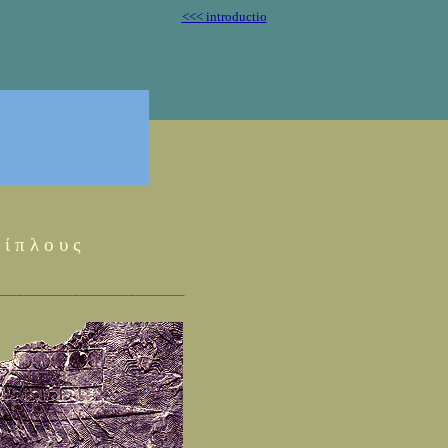
<<< introductio
 ί π λ ο υ ς
___________________________