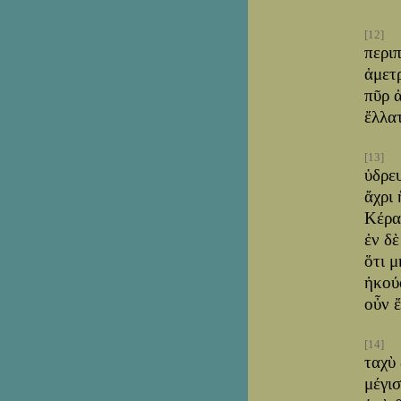
[12]
περι
ἀμετ
πῦρ 
ἔλλα
[13]
ὑδρε
ἄχρι
Κέρα
ἐν δ
ὅτι 
ἠκού
οὖν ἔ
[14]
ταχὺ
μέγισ