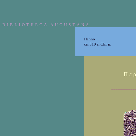
B I B L I O T H E C A A U G U S T A N A
Hanno
ca. 510 a. Chr. n.
Π ε ρ
___________