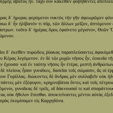
θέρμης ἄβατος ἦν. ταχύ οὖν κἀκεῖθεν φοβηθέντες ἀπεπλε
αρας δ᾽ ἡμερας φερόμενοι νυκτὸς τὴν γῆν ἀφεωρῶμεν φλο
σωι δ᾽ ἦν ἠλίβατόν τι πῦρ, τῶν ἄλλων μεῖζον, ἁπτόμενον
ἄστρων. τοῦτο δ᾽ ἡμέρας ὄρος ἐφαίνετο μέγιστον, Θεῶν
ύμενον.
αῖοι δ᾽ ἐκεῖθεν πυρώδεις ῥύακας παραπλεύσαντες ἀφικόμε
 Κέρας λεγόμενον. ἐν δὲ τῶι μυχῶι νῆσος ἦν, ἐοικυῖα τῆ
ην ἔχουσα· καὶ ἐν ταύτηι νῆσος ἦν ἑτέρα, μεστὴ ἀνθρώπων
δὲ πλείους ἦσαν γυναῖκες, δασεῖαι τοῖς σώμασιν, ἃς οἱ ἑ
ουν Γορίλλας. διώκοντες δὲ ἄνδρας μὲν συλλαβεῖν οὐκ ἠ
πάντες μὲν ἐξέφυγον, κρημνοβάται ὄντες καὶ τοῖς πέτροι
μενοι, γυναῖκας δὲ τρεῖς, αἳ δάκνουσαί τε καὶ σπαράττου
τας οὐκ ἤθελον ἕπεσθαι. ἀποκτείναντες μέντοι αὐτὰς ἐξεδ
δορὰς ἐκομίσαμεν εἰς Καρχηδόνα.