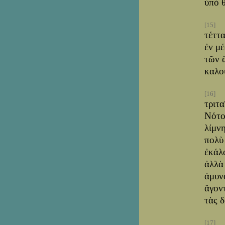
ὑπὸ 
[15]
τέττ
ἐν μέ
τῶν 
καλο
[16]
τριτ
Νότου
λίμν
πολὺ 
ἐκάλ
ἀλλὰ 
ἀμυνό
ἄγον
τὰς 
[17]