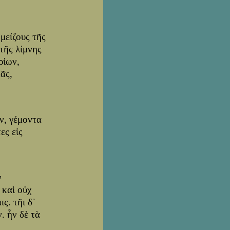
 μείζους τῆς
τῆς λίμνης
ρίων,
ᾶς,
ν, γέμοντα
ες εἰς
ν
 καὶ οὐχ
ς. τῆι δ᾽
. ἦν δὲ τὰ