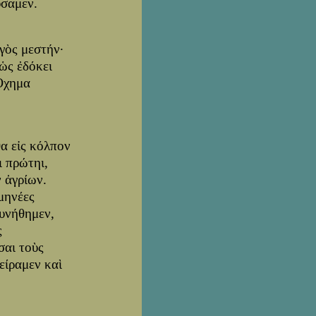
ύσαμεν.
γὸς μεστήν·
 ὡς ἐδόκει
 Ὄχημα
θα εἰς κόλπον
ι πρώτηι,
 ἀγρίων.
ρμηνέες
δυνήθημεν,
ς
σαι τοὺς
είραμεν καὶ