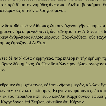
τα. παρὰ δ᾽ αὐτὸν νομάδες ἄνθρωποι Λιξῖται βοσκήματ᾽ ἔ
μείναμεν ἄχρι τινὸς φίλοι γενόμενοι.
ων δὲ καθύπερθεν Αἰθίοπες ὤικουν ἄξενοι, γῆν νεμόμενοι
ημμένην ὄρεσι μεγάλοις, ἐξ ὧν ῥεῖν φασι τὸν Λίξον, περὶ 
ικεῖν ἀνθρώπους ἀλλοιομόρφους, Τρωγλοδύτας· οὓς ταχυ
όμοις ἔφραζον οἱ Λιξῖται.
ντες δὲ παρ᾽ αὐτῶν ἑρμηνέας, παρεπλέομεν τὴν ἐρήμην π
μβρίαν δύο ἡμέρας· ἐκεῖθεν δὲ πάλιν πρὸς ἥλιον ἀνίσχοντ
ον.
 εὕρομεν ἐν μυχῶι τινος κόλπου νῆσον μικράν, κύκλον ἔχ
ίων πέντε· ἣν κατωικίσαμεν, Κέρνην ὀνομάσαντες. ἐτεκμ
ν ἐκ τοῦ περίπλου κατ᾽ εὐθὺ κεῖσθαι Καρχηδόνος· ἐώικει 
ε Καρχηδόνος ἐπὶ Στήλας κἀκεῖθεν ἐπὶ Κέρνην.