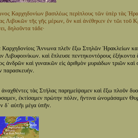
νος Καρχηδονίων βασιλέως περίπλους τῶν ὑπὲρ τὰς Ἡρ
ας Λιβυκῶν τῆς γῆς μέρων, ὃν καὶ ἀνέθηκεν ἐν τῶι τοῦ 
ει, δηλοῦντα τάδε·
ε Καρχηδονίοις Ἅννωνα πλεῖν ἔξω Στηλῶν Ἡρακλείων καὶ
ειν Λιβυφοινίκων. καὶ ἔπλευσε πεντηκοντόρους ἑξήκοντα 
ος ἀνδρῶν καὶ γυναικῶν εἰς ἀριθμὸν μυριάδων τριῶν καὶ σ
ν παρασκευήν.
᾽ ἀναχθέντες τὰς Στήλας παρημείψαμεν καὶ ἔξω πλοῦν δυ
ύσαμεν, ἐκτίσαμεν πρώτην πόλιν, ἥντινα ὠνομάσαμεν Θυμ
ν δ᾽ αὐτῆι μέγα ὑπῆν.