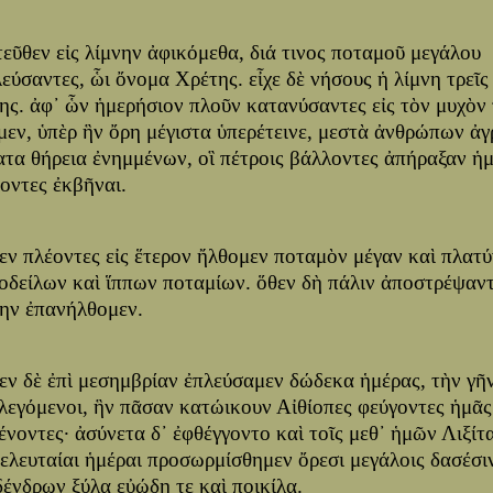
τεῦθεν εἰς λίμνην ἀφικόμεθα, διά τινος ποταμοῦ μεγάλου
εύσαντες, ὧι ὄνομα Χρέτης. εἶχε δὲ νήσους ἡ λίμνη τρεῖς
ης. ἀφ᾽ ὧν ἡμερήσιον πλοῦν κατανύσαντες εἰς τὸν μυχὸν 
μεν, ὑπὲρ ἣν ὄρη μέγιστα ὑπερέτεινε, μεστὰ ἀνθρώπων ἀγ
ατα θήρεια ἐνημμένων, οἳ πέτροις βάλλοντες ἀπήραξαν ἡμ
οντες ἐκβῆναι.
θεν πλέοντες εἰς ἕτερον ἤλθομεν ποταμὸν μέγαν καὶ πλατύ
οδείλων καὶ ἵππων ποταμίων. ὅθεν δὴ πάλιν ἀποστρέψαντ
ην ἐπανήλθομεν.
θεν δὲ ἐπὶ μεσημβρίαν ἐπλεύσαμεν δώδεκα ἡμέρας, τὴν γῆ
λεγόμενοι, ἣν πᾶσαν κατώικουν Αἰθίοπες φεύγοντες ἡμᾶς
νοντες· ἀσύνετα δ᾽ ἐφθέγγοντο καὶ τοῖς μεθ᾽ ἡμῶν Λιξίται
τελευταίαι ἡμέραι προσωρμίσθημεν ὄρεσι μεγάλοις δασέσιν
δένδρων ξύλα εὐώδη τε καὶ ποικίλα.