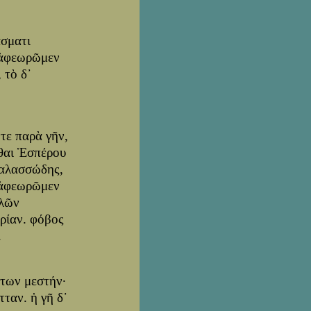
άσματι
ς ἀφεωρῶμεν
 τὸ δ᾽
τε παρὰ γῆν,
σθαι Ἑσπέρου
θαλασσώδης,
ν ἀφεωρῶμεν
ὐλῶν
ρίαν. φόβος
.
άτων μεστήν·
τταν. ἡ γῆ δ᾽