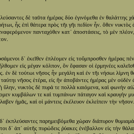
πλεύσαντες δὲ ταῦτα ἡμέρας δύο ἐγινόμεθα ἐν θαλάττης χ
ρήτωι, ἧς ἐπὶ θάτερα πρὸς τῆι γῆι πεδίον ἦν. ὅθεν νυκτὸ
ἀναφερόμενον πανταχόθεν κατ᾽ ἀποστάσεις, τὸ μὲν πλέον,
τον.
υσάμενοι δ᾽ ἐκεῖθεν ἐπλέομεν εἰς τοὔμπροσθεν ἡμέρας πέν
 ἤλθομεν εἰς μέγαν κόλπον, ὃν ἔφασαν οἱ ἑρμηνέες καλεῖ
ς. ἐν δὲ τούτωι νῆσος ἦν μεγάλη καὶ ἐν τῆι νήσωι λίμνη 
ὲ ταύτηι νῆσος ἑτέρα, εἰς ἣν ἀποβάντες ἡμέρας μὲν οὐδὲ
μὴ ὕλην, νυκτὸς δὲ πυρά τε πολλὰ καιόμενα, καὶ φωνὴν α
ομεν κυμβάλων τε καὶ τυμπάνων πάταγον καὶ κραυγὴν μυ
λαβεν ἡμᾶς, καὶ οἱ μάντεις ἐκέλευον ἐκλείπειν τὴν νῆσον
 δ᾽ ἐκπλεύσαντες παρημειβόμεθα χώραν διάπυρον θυμιαμ
τοι δ᾽ ἀπ᾽ αὐτῆς πυρώδεις ῥύακες ἐνέβαλλον εἰς τὴν θάλα