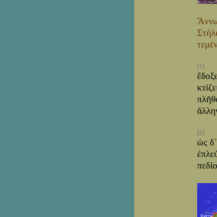
Ἅννω
Στήλ
τεμέν
[1]
ἔδοξ
κτίζ
πλῆθ
ἄλλη
[2]
ὡς δ
ἐπλε
πεδίο