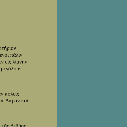
ωτήριον
ενοι πάλιν
ν εἰς λίμνην
 μεγάλου·
ν πόλεις
καὶ Ἄκραν καὶ
ὸ τῆς Λιβύης