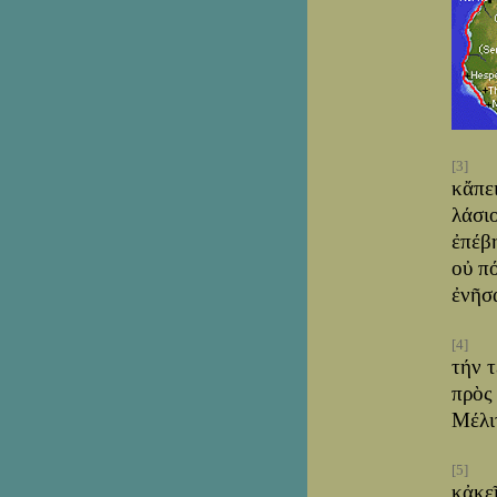
[3]
κἄπε
λάσι
ἐπέβ
οὐ π
ἐνῆσ
[4]
τήν 
πρὸς
Μέλι
[5]
κἀκε