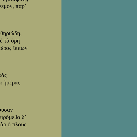
νεμον, παρ᾽
 θηριώδη,
δὲ τὰ ὄρη
τέρος ἵππων
ρὸς
α ἡμέρας
ουσαν
αιρόμεθα δ᾽
γὰρ ὁ πλοῦς