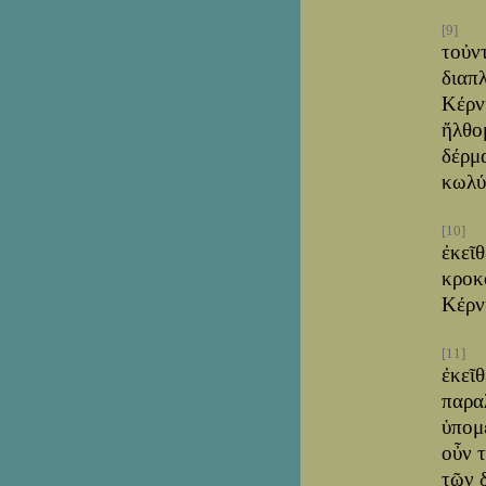
[9]
τοὐν
διαπλ
Κέρν
ἤλθο
δέρμ
κωλύ
[10]
ἐκεῖ
κροκ
Κέρν
[11]
ἐκεῖ
παρα
ὑπομέ
οὖν 
τῶν 