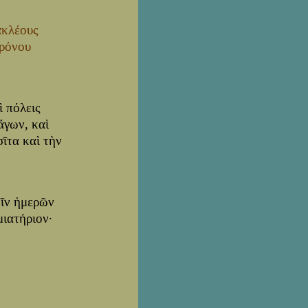
ακλέους
Κρόνου
 πόλεις
ἄγων, καὶ
ῖτα καὶ τὴν
οῖν ἡμερῶν
ιατήριον·