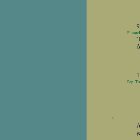
9
Plutarc
Ἕ
Δ
Pap. Tur
5
Α
γ