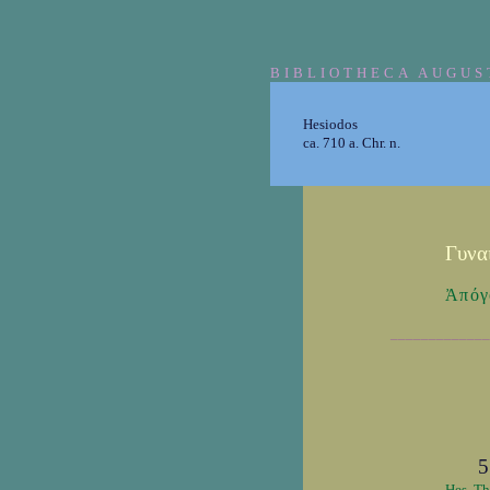
BIBLIOTHECA AUGUS
Hesiodos
ca. 710 a. Chr. n.
Γυνα
Ἀπόγ
_____________
5
Hes. Th