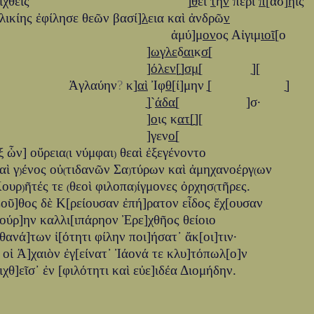
μιχθεὶς ]ַ
θ
εῖ
τ
ὴ
ν
περὶ
π
[άσ]
η
ις
λικίης ἐφίλησε θεῶν βασί]
λ
εια καὶ ἀνδρῶ
ν
ἀμύ]μ
ον
ος Αἰγιμ
ιοῖ
[ο
]
ωγ
λε
δַַַַ
αι
κ
σ
ַ[
]
όλεν
[ַַ]
σμ
ַַ[ ]ַ[
Ἀγλαύην
?
κ]
αὶ
Ἰφ
θ
[ί]μην ַ[ ]ַ
]ַ`ַ
ά
δα
ַ[ ]σ·
]
ο
ις κ
ατ
ַ[ַ]ַַ[
]γεν
ο
ַַַַַ[
ξ ὧν] οὔρεια
ι νύμφαι
θεαὶ ἐξεγένοντο
(
)
αὶ γ
ένος οὐ
τιδανῶν Σα
τύρων καὶ ἀμηχανοέργ
ων
)
(
)
(
ουρ
ῆτές τε
θεοὶ φιλοπα
ίγμονες ὀρχησ
τῆρες.
)
(
)
(
οῦ]θος δὲ Κ[ρείουσαν ἐπή]ρατον εἶδος ἔχ[ουσαν
ούρ]ην καλλι[ιπάρηον Ἐρε]χθῆος θείοιο
θανά]των ἰ[ότητι φίλην ποι]ήσατ᾽ ἄκ[οι]τιν·
 οἱ Ἀ]χαιὸν ἐγ[είνατ᾽ Ἰάονά τε κλυ]τόπωλ[ο]ν
ιχθ]εῖσ᾽ ἐν [φιλότητι καὶ εὐε]ιδέα Διομήδην.