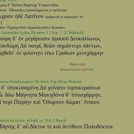
ίρκη δ᾽ Ἠελίου θυγάτηρ Ὑπεριονίδαο
είνατ᾽ Ὀδυσσῆος ταλασίφρονος ἐν φιλότητι
γριον ἠδὲ Λατῖνον
ἀμύμονά τε κρατερόν τε·
.]
ᾶσιν Τυρσηνοῖσιν ἀγακλειτοῖσιν ἄνασσον.
 Laurentius Lydus, De mens. I. 13 (p. 7. 22 Wünsch):
ούρη δ᾽ ἐν μεγάροισιν ἀγαυοῦ Δευκαλίωνος
ανδώρη Διὶ πατρί, θεῶν σημάντορι πάντων,
ιχθεῖσ᾽ ἐν φιλότητι τέκε Γραῖκον μενεχάρμην
Θυῖα παῖς
Δευκαλίωνος ἐγένετο:
tinus Porphyrogenn. De them. 2 (p. 86 sq. Pertusi):
 δ᾽ ὑποκυσαμένη Διὶ γείνατο τερπικεραύνωι
ἷε δύω Μάγνητα Μακηδόνα θ᾽ ἱππιοχάρμην,
ἳ περὶ Πιερίην καὶ Ὄλυμπον δώματ᾽ ἔναιον.
icus de soloec. et barb., p. 310. 5 Nauck:
άγνης δ᾽ αὖ Δίκτυν τε καὶ ἀντίθεον Πολυδέκτεα.