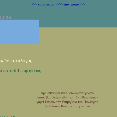
<<< conspectus
<<< retro
porro >>>
TANA
ικῶν κατάλογος
ονοι τοῦ Προμηθέως
______________________________________
Προμηθέως δὲ παῖς Δευκαλίων ἐγένετο.
οὗτος βασιλεύων τῶν περὶ τὴν Φθίαν τόπων
γαμεῖ Πύρραν τὴν Ἐπιμηθέως καὶ Πανδώρας,
ἣν ἔπλασαν θεοὶ πρώτην γυναῖκα.
eog. 1013: