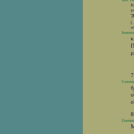
Κ
γ
Ἄ
[..
π
Ioannes
κ
Π
μ
7
Constan
ἡ
υ
ο
8
Grammat
Μ