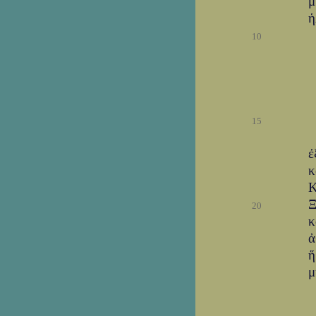
ἡ
10
15
ἐ
κ
Κ
Ξ
20
κ
ἀ
ἥ
μ