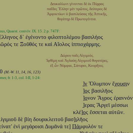
Δευκαλίωνι γίνονται δὲ ἐκ Πύρρας
παῖδες Ἕλλην μὲν πρῶτος, δεύτερος δὲ
Ἀμφικτύων ὁ βασιλεύσας τῆς Ἀττικῆς,
θυγάτηρ δὲ Πρωτογένεια.
hus, Quaest. conviv. IX. 15. 2 p. 747F:
λληνος δ᾽ ἐγένοντο φιλοπτολέμου βασιλήος
ῶρός τε Ξοῦθός τε καὶ Αἴολος ἱππιοχάρμης.
Δώρου παῖς Αἰγιμιός.
Ἰφθίμη καὶ Ἀγλαύη Αἰγιμιοῦ θυγατέρες,
ἐξ ὧν Νύμφαι, Σάτυροι, Κουρῆτες.
10
(M.-W. 11, 14, 16, 123)
ner, fr. 1-3, col. I-II, 1-24:
]ַ
ν
Ὄλυμπον ἔ
χουσι
ν
]
ο
ς βασιλῆος
]
ο
νον Ἄγρος ἐραννόν
]ַερας Ἄργεϊ μέσσωι
κλέ]
ο
ς ἔσσεται αὐτῶν.
ἰγιμιοῦ δὲ βίη δουρικλειτοῦ βασ]
ι
λῆος
είνατ' ἐνὶ μεγάροισι Δυμᾶνά τε]
Πά
μφυλόν τε