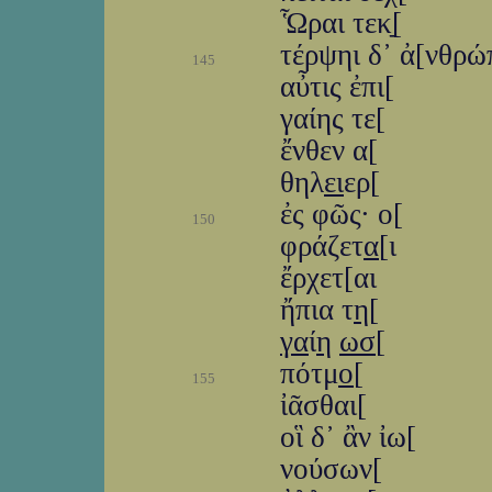
Ὧραι τεκַַ[
τέρψηι δ᾽ ἀ[νθρ
145
αὖτις ἐπι[
γαίης τε[
ἔνθεν α[
θηλ
ει
ερ[
ἐς φῶς· ο[
150
φράζετ
α
[ι
ἔρχετ[αι
ἤπια τ
η
[
γα
ί
η
ωσ
[
πότμ
ο
[
155
ἰᾶσθαι[
οἳ δ᾽ ἂν ἰω[
νούσων[