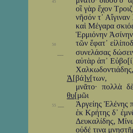
μνᾶτο· δίδου δ᾽ 
45
οἳ γὰρ ἔχον Τροι
νῆσόν τ᾽ Αἴγιναν
καὶ Μέγαρα σκιό
Ἑρμιόνην Ἀσίνην
τῶν ἔφατ᾽ εἰλίποδ
50
συνελάσας δώσειν
___
αὐτὰρ ἀπ᾽ Εὐβο[
Χαλκωδοντιάδ
Ἀ
[βά]
ν
[των,
μνᾶτο· πολλὰ δ
θυ
[μῶι
Ἀργείης Ἑλένης π
55
___
ἐκ Κρήτης δ᾽ ἐμν
Δευκαλίδης, Μίνω
οὐδέ τινα μνηστ