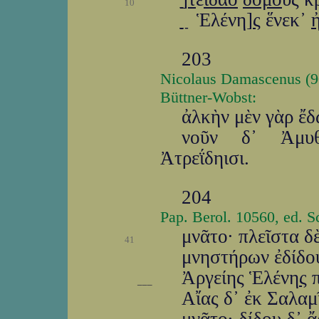
10
ַַַַַ ַַַַַ ַ Ἑλένη]
ς
ἕνεκ᾽
203
Nicolaus Damascenus (90 
Büttner-Wobst:
ἀλκὴν μὲν γὰρ ἔδ
νοῦν δ᾽ Ἀμυθ
Ἀτρεΐδηισι.
204
Pap. Berol. 10560, ed. 
μνᾶτο· πλεῖστα 
41
μνηστήρων ἐδίδου
Ἀργείης Ἑλένη
ς
π
___
Αἴας δ᾽ ἐκ Σαλαμ