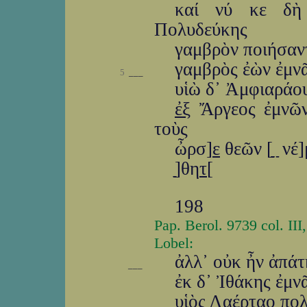
καί νύ κε δὴ
Πολυδεύκης
γαμβρὸν ποιήσαν
γαμβρὸς ἐὼν ἐμν
5
___
υἱὼ δ᾽ Ἀμφιαράο
ἐξ
Ἄργεος ἐμνῶν
τοὺς
ὦρσ]
ε
θεῶν [ַַַַַ ַַַַַ 
ַַַַ]ַθη
τ
[
198
Pap. Berol. 9739 col. III
Lobel:
ἀλλ᾽ οὐκ ἦν ἀπάτ
___
ἐκ δ᾽ Ἰθάκης ἐμν
υἱὸς Λαέρταο πο