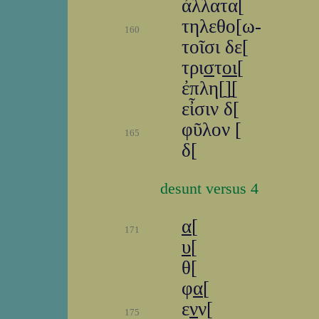
ἀλλατα[
τηλεθο[ω-
160
τοῖσι δε[
τρι
σ
τ
οι
[
ἐπλη[ַ]ַ[
εἶσιν δ[
φῦλον [
165
δ[
desunt versus 4
α
[
171
υ
[
θ[
φ
α
[
ε
ν
ν[
175