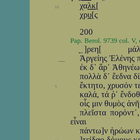
χα
λκ
[
10
χρ
υ
[ς
200
Pap. Berol. 9739 col. V,
ַַַַַ ַַַַַ ַ]ρεη[ μ
Ἀργείης Ἑλένης 
___
ἐκ δ᾽ ἄρ᾽ Ἀθηνέ
πολλὰ δ᾽ ἔεδνα δ
ἔκτητο, χρυσόν τ
5
καλά, τά ῥ᾽ ἔνδο
οἷς μιν θυμὸς ἀν
πλεῖστα πορόντ᾽,
εἶναι
πάντω]ν ἡρώων κ
ַַַַַ]
τ
ε
ίδαο
δόμο
υς κ