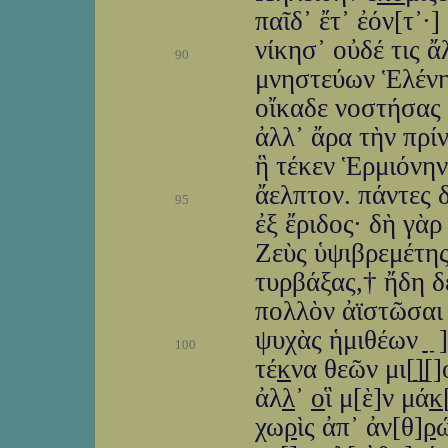
παῖδ᾽ ἔτ᾽ ἐόν[τ᾽
νίκησ᾽ οὐδέ τις 
90
μνηστεύων Ἑλένην
οἴκαδε νοστήσας
ἀλλ᾽ ἄρα τὴν πρί
ἣ τέκεν Ἑρμιόνην
ἄελπτον. πάντες 
95
ἐξ ἔριδος· δὴ γὰ
Ζεὺς ὑψιβρεμέτης
τυρβάξας,† ἤδη 
πολλὸν ἀϊστῶσα
ψυχὰς ἡμιθέων ַַַַַ ַַַַַ ַ]
100
τέ
κ
να θεῶν μι[ַַַ]
ἀλ
λ
᾽
ο
ἳ μ[ὲ]ν μά
κ
χω
ρ
ὶς ἀπ᾽ ἀν[θ]
ρ