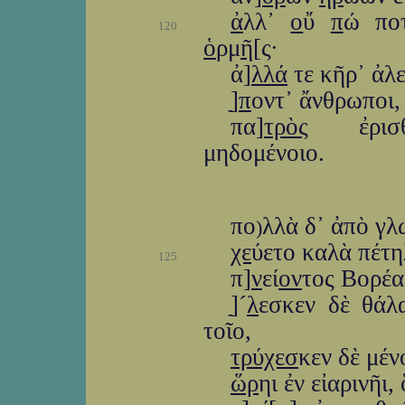
ἀ
λλ᾽
ο
ὔ
π
ώ ποτ
120
ὁ
ρμ
ῆ
[ς·
ἀ]
λλά
τε κῆρ᾽ ἀλε
ַ]ַַ
π
οντ᾽ ἄνθρωποι,
πα]
τρὸς
ἐρισθε
μηδομένοιο.
πο
λλὰ δ᾽ ἀπὸ γ
)
χε
ύετο καλὰ πέτη
125
π]
ν
εί
ον
τος Βορέα
ַ]ַ´
λ
εσκεν δὲ θάλ
τοῖο,
τρύχεσ
κεν δὲ μέν
ὥρ
ηι ἐν εἰαρινῆι,