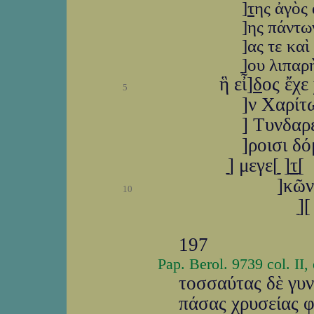
]
τ
ης ἀγὸς
]ης πάντω
]ας τε καὶ
]ַου λιπα
ἣ εἶ]
δ
ος ἔχε
5
]ν Χαρίτ
] Τυνδαρ
]ροισι δόμ
]ַַַַַ μεγε[ַַַַַ ַַ]ַַ
τ
ַַ[
]κῶν
10
]ַ[
197
Pap. Berol. 9739 col. II
τοσσαύτας δὲ γυν
πάσας χρυσείας φ