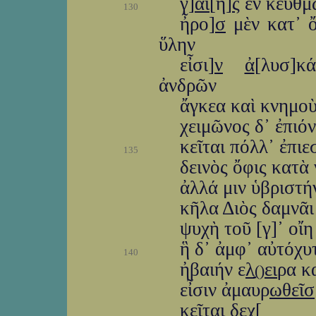
γ]
αί
[η]
ς
ἐν κευθμῶ
130
ἦρο]
σ
μὲν κατ᾽ ὄ
ὕλην
εἶσι]
ν
ἀ
[λυσ]κ
ἀνδρῶν
ἄγκεα καὶ κνημοὺ
χειμῶνος δ᾽ ἐπιόν
κεῖται πόλλ᾽ ἐπι
135
δεινὸς ὄφις κατὰ
ἀλλά μιν ὑβριστή
κῆλα Διὸς δαμνᾶ
ψυχὴ τοῦ [γ]᾽ οἴη
ἣ δ᾽ ἀμφ᾽ αὐτόχυ
140
ἠβαιήν ε
λ
ει
ρα κ
(ַ)
εἶσιν ἀμαυρ
ωθεῖσ
κεῖται δε
χ
[