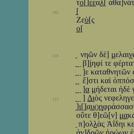
τ
ο
[ַַ]
ε
ε
α
λ
[ ἀθα]νά
ַַַ
105
Ζε
ὺ
[ς
ο
[ 
ַַַַַ ַַַ νηῶν δὲ]
μ
ελαι
ν
110
ַַַַַ ַַַַַ ַַַַַ ַβ]
ί
ηφί τε φέρτα
ַַַַַ ַַַַַ ַַַַַ ַ]ε κατ
ַַַַַ ַַַַַ ַַַַַ ἔ]στι
ַַַַַ ַַַַַ ַַַַַ ַַ]
α
μ
ήδεται ἠδὲ 
ַַַַַ ַַַַַ ַַַַַ ַ]
Δι
ὸς νεφεληγ
115
ַַַַַ]ַ
ι
[ַ]ַαַַ
υ
η
ַַַַַַַφράσ
(ַ)
οὔτε θ]εῶ[ν]
μα
κ
ַַַ π]ολ
λ
ὰς Ἀΐδηι κ
ἀν]
δρ
ῶν
ἡρ
ώων ἐ