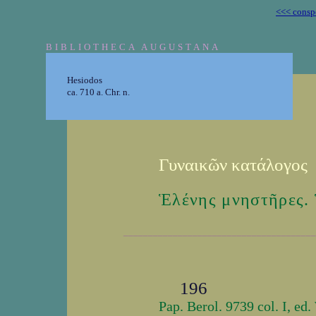
<<< consp
BIBLIOTHECA AUGUSTANA
Hesiodos
ca. 710 a. Chr. n.
Γυναικῶν κατάλογος
Ἑλένης μνηστῆρες. 
_______________________________________
196
Pap. Berol. 9739 col. I, ed