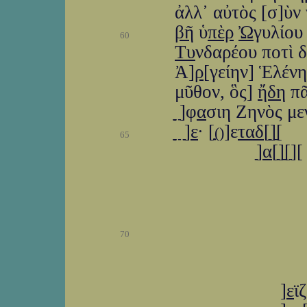
ἀλλ᾽ αὐτὸς [σ]ὺν 
βῆ
ὑ
πὲρ
Ὠ
γυλίου
60
Τυ
νδαρέου ποτὶ 
Ἀ]
ρ
[γείην] Ἑλένη
μῦθον, ὃς]
ἤδη
πᾶ
ַַַַַ ַַַ]ַφ
α
σιη Ζηνὸς μεγ
ַַַַַ ַַַַַ ַ]ַַַ
ε
· [ַ
]ε
ταδ
[ַַַַ]ַ[
(ַ)
65
]ַַ
α
[ַַ]ַ[ַ]ַ
]ַ
]
70
]
]
ε
ϊζ[ַַַ