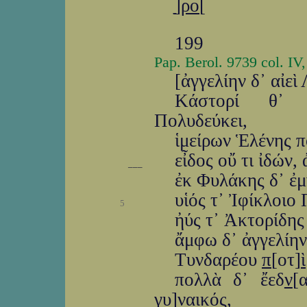
ַַַַ]
ρο
[
199
Pap. Berol. 9739 col. IV
[ἀγγελίην δ᾽ αἰε
Κάστορί θ᾽ 
Πολυδεύκει,
ἱμείρων Ἑλένης π
εἶδος οὔ τι ἰδών
___
ἐκ Φυλάκης δ᾽ ἐμ
υἱός τ᾽ Ἰφίκλοι
5
ἠύς τ᾽ Ἀκτορίδη
ἄμφω δ᾽ ἀγγελίη
Τυνδαρέου
π
[οτ]
ὶ
πολλὰ δ᾽ ἔεδ
ν
[
γυ]
ναι
κός,