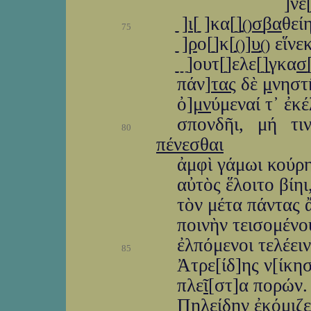
]νε[ַַַַַ ַַ]ַ
ַַַַַ ַַַַ]
ι
[ַַַַַ ַַ]κα[ַַ]ַ
σ
βα
θεί
(ַ)
75
ַַַַַ ַַַַ]
ρ
ο[ַַַַַַ]κ[ַַ
]
υ
εἵνε
(ַ)
(ַ)
ַַַַַ ַַַַַ ַַַ]ַουτ[ַַ]ελε[ַַ]ַַַγκα
σ
ַ
πάν]
τας
δὲ
μ
νηστ
ὀ]
μν
ύμεναί τ᾽ ἐκ
σπονδῆι, μή τι
80
πένεσθαι
ἀμφὶ γάμωι κούρη
αὐτὸς ἕλοιτο βίηι
τὸν μέτα πάντας
ποινὴν τεισομένου
ἐλπόμενοι τελέει
85
Ἀτρε[ίδ]ης ν[ίκη
πλε
ῖ
[στ]α πορών.
Πηλείδην ἐ
κό
μιζ