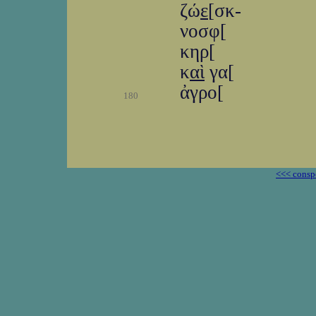
ζώ
ε
[σκ-
νοσφ[
κηρ[
κ
αὶ
γα[
ἀγρο[
180
<<< consp