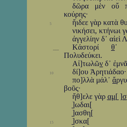
δῶρα μὲν οὔ π
κούρης·
ἤιδεε γὰρ κατὰ θ
5
νικήσει, κτήνωι 
ἀγγελίην δ᾽ αἰεὶ
Κάστορί
θ
᾽ 
___
Πολυδεύκει.
Αἰ]τωλῶ
ν
δ᾽ ἐμν
δί]ου Ἀρητιάδαο· 
10
πο]λλὰ μάλ᾽
ἄ
ργ
βοῦς·
ἤθ]ελε γὰρ ַ
αμ
[ַַַַַ ַ]
σ
ַַ]ַωδαι[
ַַַ]ασθη[
ַַַ]σκα[
15