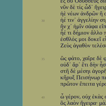
ἐξ οὗ Ὀδυσσεὺς δῖο
νῦν δὲ τίς ὧδ᾽ ἤγει
ἠὲ νέων ἀνδρῶν ἢ ο
ἠέ τιν᾽ ἀγγελίην σ
30
ἥν χ᾽ ἡμῖν σάφα εἴ
ἦέ τι δήμιον ἄλλο 
ἐσθλός μοι δοκεῖ εἶ
Ζεὺς ἀγαθὸν τελέσε
ὣς φάτο, χαῖρε δὲ 
35
οὐδ᾽ ἄρ᾽ ἔτι δὴν ἧ
στῆ δὲ μέσηι ἀγορῆ
κῆρυξ Πεισήνωρ πε
πρῶτον ἔπειτα γέρ
ὦ γέρον, οὐχ ἑκὰς 
40
ὃς λαὸν ἤγειρα· μά