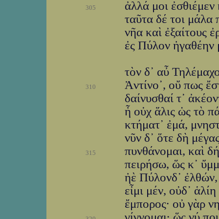
ἀλλά μοι ἐσθιέμεν 
305
ταῦτα δέ τοι μάλα 
νῆα καὶ ἐξαίτους ἐ
ἐς Πύλον ἠγαθέην 
τὸν δ᾽ αὖ Τηλέμαχ
Ἀντίνο᾽, οὔ πως ἔσ
310
δαίνυσθαί τ᾽ ἀκέον
ἦ οὐχ ἅλις ὡς τὸ π
κτήματ᾽ ἐμά, μνηστ
νῦν δ᾽ ὅτε δὴ μέγα
πυνθάνομαι, καὶ δή
315
πειρήσω, ὥς κ᾽ ὔμμ
ἠὲ Πύλονδ᾽ ἐλθών, 
εἶμι μέν, οὐδ᾽ ἁλί
ἔμπορος· οὐ γὰρ ν
γίγνομαι· ὥς νύ πο
320