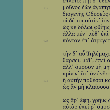
ἔπλετο; πῆι δ᾽ ἐθέλ
μοῦνος ἐὼν ἀγαπητ
365
διογενὴς Ὀδυσεὺς 
οἱ δέ τοι αὐτίκ᾽ ἰ
ὥς κε δόλωι φθίηις
ἀλλὰ μέν᾽ αὖθ᾽ ἐπὶ
πόντον ἐπ᾽ ἀτρύγε
370
τὴν δ᾽ αὖ Τηλέμαχ
θάρσει, μαῖ᾽, ἐπεὶ 
ἀλλ᾽ ὄμοσον μὴ μη
πρίν γ᾽ ὅτ᾽ ἂν ἑνδ
ἢ αὐτὴν ποθέσαι κ
375
ὡς ἂν μὴ κλαίουσα
ὣς ἄρ᾽ ἔφη, γρῆυς
αὐτὰρ ἐπεί ῥ᾽ ὄμοσ