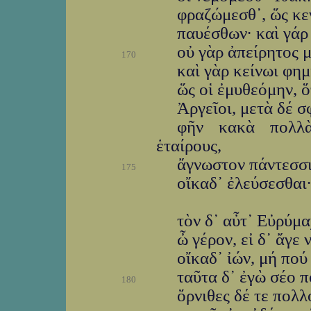
φραζώμεσθ᾽, ὥς κε
παυέσθων· καὶ γάρ 
οὐ γὰρ ἀπείρητος μ
170
καὶ γὰρ κείνωι φημ
ὥς οἱ ἐμυθεόμην, ὅ
Ἀργεῖοι, μετὰ δέ 
φῆν κακὰ πολλὰ
ἑταίρους,
ἄγνωστον πάντεσσι
175
οἴκαδ᾽ ἐλεύσεσθαι·
τὸν δ᾽ αὖτ᾽ Εὐρύμ
ὦ γέρον, εἰ δ᾽ ἄγε
οἴκαδ᾽ ἰών, μή πού
ταῦτα δ᾽ ἐγὼ σέο 
180
ὄρνιθες δέ τε πολλ