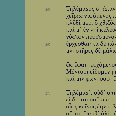
Τηλέμαχος δ᾽ ἀπάν
260
χεῖρας νιψάμενος π
κλῦθί μευ, ὃ χθιζὸ
καὶ μ᾽ ἐν νηὶ κέλε
νόστον πευσόμενον
ἔρχεσθαι· τὰ δὲ πά
265
μνηστῆρες δὲ μάλι
ὣς ἔφατ᾽ εὐχόμενο
Μέντορι εἰδομένη 
καί μιν φωνήσασ᾽ 
Τηλέμαχ᾽, οὐδ᾽ ὄπ
270
εἰ δή τοι σοῦ πατρ
οἷος κεῖνος ἔην τελ
οὔ τοι ἔπειθ᾽ ἁλίη