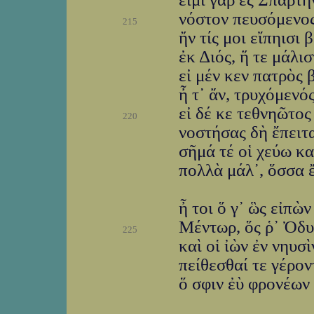
νόστον πευσόμενος
215
ἤν τίς μοι εἴπηισι
ἐκ Διός, ἥ τε μάλι
εἰ μέν κεν πατρὸς 
ἦ τ᾽ ἄν, τρυχόμενός
εἰ δέ κε τεθνηῶτος
220
νοστήσας δὴ ἔπειτα
σῆμά τέ οἱ χεύω κα
πολλὰ μάλ᾽, ὅσσα ἔ
ἦ τοι ὅ γ᾽ ὣς εἰπὼν
Μέντωρ, ὅς ῥ᾽ Ὀδυ
225
καὶ οἱ ἰὼν ἐν νηυσ
πείθεσθαί τε γέρον
ὅ σφιν ἐὺ φρονέων