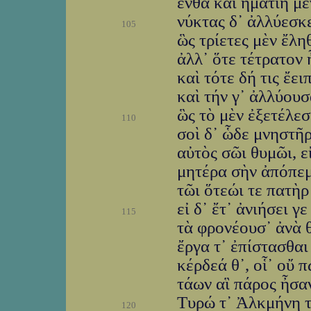
ἔνθα καὶ ἠματίη μὲ
νύκτας δ᾽ ἀλλύεσκε
105
ὣς τρίετες μὲν ἔλη
ἀλλ᾽ ὅτε τέτρατον 
καὶ τότε δή τις ἔε
καὶ τήν γ᾽ ἀλλύου
ὣς τὸ μὲν ἐξετέλεσ
110
σοὶ δ᾽ ὧδε μνηστῆρ
αὐτὸς σῶι θυμῶι, ε
μητέρα σὴν ἀπόπεμ
τῶι ὅτεώι τε πατὴρ
εἰ δ᾽ ἔτ᾽ ἀνιήσει γ
115
τὰ φρονέουσ᾽ ἀνὰ 
ἔργα τ᾽ ἐπίστασθα
κέρδεά θ᾽, οἷ᾽ οὔ 
τάων αἳ πάρος ἦσα
Τυρώ τ᾽ Ἀλκμήνη τ
120