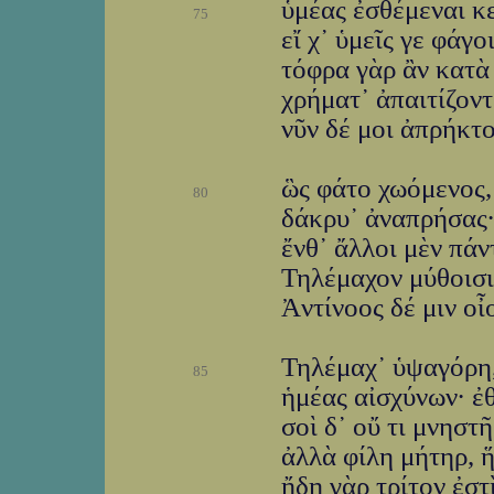
ὑμέας ἐσθέμεναι κε
75
εἴ χ᾽ ὑμεῖς γε φάγοι
τόφρα γὰρ ἂν κατὰ
χρήματ᾽ ἀπαιτίζοντ
νῦν δέ μοι ἀπρήκτ
ὣς φάτο χωόμενος,
80
δάκρυ᾽ ἀναπρήσας·
ἔνθ᾽ ἄλλοι μὲν πάν
Τηλέμαχον μύθοισι
Ἀντίνοος δέ μιν οἶ
Τηλέμαχ᾽ ὑψαγόρη,
85
ἡμέας αἰσχύνων· ἐ
σοὶ δ᾽ οὔ τι μνηστῆ
ἀλλὰ φίλη μήτηρ, ἥ
ἤδη γὰρ τρίτον ἐστὶ