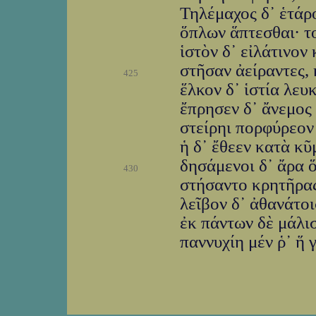
Τηλέμαχος δ᾽ ἑτάρ
ὅπλων ἅπτεσθαι· τ
ἱστὸν δ᾽ εἰλάτινον
στῆσαν ἀείραντες, 
425
ἕλκον δ᾽ ἱστία λευ
ἔπρησεν δ᾽ ἄνεμος 
στείρηι πορφύρεον 
ἡ δ᾽ ἔθεεν κατὰ κ
δησάμενοι δ᾽ ἄρα 
430
στήσαντο κρητῆρας
λεῖβον δ᾽ ἀθανάτοισ
ἐκ πάντων δὲ μάλι
παννυχίη μέν ῥ᾽ ἥ 