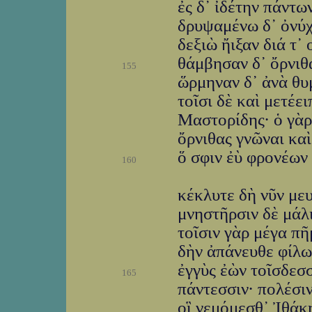
ἐς δ᾽ ἰδέτην πάντω
δρυψαμένω δ᾽ ὀνύχ
δεξιὼ ἤιξαν διά τ᾽ 
θάμβησαν δ᾽ ὄρνιθα
155
ὥρμηναν δ᾽ ἀνὰ θυ
τοῖσι δὲ καὶ μετέε
Μαστορίδης· ὁ γὰρ
ὄρνιθας γνῶναι κα
ὅ σφιν ἐὺ φρονέων
160
κέκλυτε δὴ νῦν μευ
μνηστῆρσιν δὲ μάλ
τοῖσιν γὰρ μέγα π
δὴν ἀπάνευθε φίλω
ἐγγὺς ἐὼν τοῖσδεσ
165
πάντεσσιν· πολέσιν
οἳ νεμόμεσθ᾽ Ἰθάκ