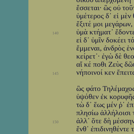
ἔσσεται· ὣς οὐ τοῦ
ὑμέτερος δ᾽ εἰ μὲν
ἔξιτέ μοι μεγάρων,
ὑμὰ κτήματ᾽ ἔδοντ
140
εἰ δ᾽ ὑμῖν δοκέει 
ἔμμεναι, ἀνδρὸς ἑν
κείρετ᾽· ἐγὼ δὲ θε
αἴ κέ ποθι Ζεὺς δῶ
νήποινοί κεν ἔπει
145
ὣς φάτο Τηλέμαχος
ὑψόθεν ἐκ κορυφῆς
τὼ δ᾽ ἕως μέν ῥ᾽ ἐ
πλησίω ἀλλήλοισι 
ἀλλ᾽ ὅτε δὴ μέσση
150
ἔνθ᾽ ἐπιδινηθέντε 