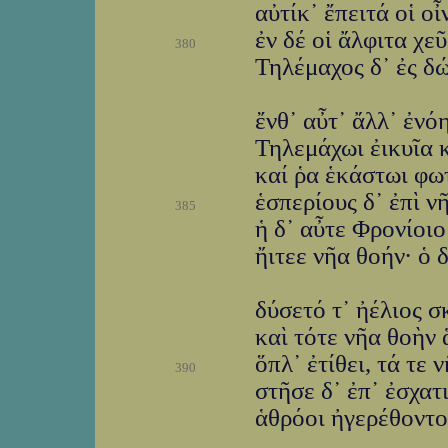
αὐτίκ᾽ ἔπειτά οἱ ο
ἐν δέ οἱ ἄλφιτα χε
380
Τηλέμαχος δ᾽ ἐς δώ
ἔνθ᾽ αὖτ᾽ ἄλλ᾽ ἐνό
Τηλεμάχωι ἐικυῖα κ
καί ῥα ἑκάστωι φω
ἑσπερίους δ᾽ ἐπὶ ν
385
ἡ δ᾽ αὖτε Φρονίοι
ἤιτεε νῆα θοήν· ὁ 
δύσετό τ᾽ ἠέλιος σ
καὶ τότε νῆα θοὴν 
ὅπλ᾽ ἐτίθει, τά τε
390
στῆσε δ᾽ ἐπ᾽ ἐσχατι
ἁθρόοι ἠγερέθοντο