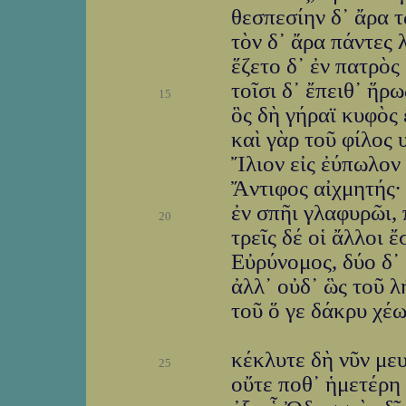
θεσπεσίην δ᾽ ἄρα τ
τὸν δ᾽ ἄρα πάντες 
ἕζετο δ᾽ ἐν πατρὸς
τοῖσι δ᾽ ἔπειθ᾽ ἥρ
15
ὃς δὴ γήραϊ κυφὸς 
καὶ γὰρ τοῦ φίλος 
Ἴλιον εἰς ἐύπωλον 
Ἄντιφος αἰχμητής·
ἐν σπῆι γλαφυρῶι,
20
τρεῖς δέ οἱ ἄλλοι ἔ
Εὐρύνομος, δύο δ᾽ 
ἀλλ᾽ οὐδ᾽ ὣς τοῦ λ
τοῦ ὅ γε δάκρυ χέω
κέκλυτε δὴ νῦν μευ
25
οὔτε ποθ᾽ ἡμετέρη