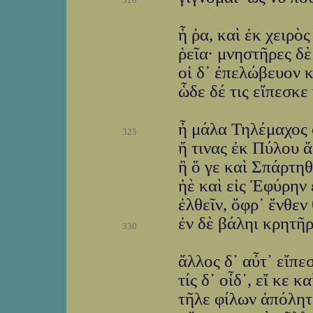
ἦ ῥα, καὶ ἐκ χειρὸ
ῥεῖα· μνηστῆρες δὲ
οἱ δ᾽ ἐπελώβευον 
ὧδε δέ τις εἴπεσκ
ἦ μάλα Τηλέμαχος 
325
ἤ τινας ἐκ Πύλου 
ἢ ὅ γε καὶ Σπάρτηθε
ἠὲ καὶ εἰς Ἐφύρην 
ἐλθεῖν, ὄφρ᾽ ἔνθεν
ἐν δὲ βάληι κρητῆρ
330
ἄλλος δ᾽ αὖτ᾽ εἴπ
τίς δ᾽ οἶδ᾽, εἴ κε 
τῆλε φίλων ἀπόλητ