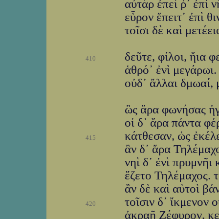
αὐτὰρ ἐπεί ῥ᾽ ἐπὶ
εὗρον ἔπειτ᾽ ἐπὶ θ
τοῖσι δὲ καὶ μετέει
δεῦτε, φίλοι, ἤια 
410
ἁθρό᾽ ἐνὶ μεγάρωι.
οὐδ᾽ ἄλλαι δμωαί, 
ὣς ἄρα φωνήσας ἡγή
οἱ δ᾽ ἄρα πάντα φέ
κάτθεσαν, ὡς ἐκέλ
415
ἂν δ᾽ ἄρα Τηλέμαχο
νηὶ δ᾽ ἐνὶ πρυμνῆι 
ἕζετο Τηλέμαχος. τ
ἂν δὲ καὶ αὐτοὶ βάν
τοῖσιν δ᾽ ἴκμενον 
420
ἀκραῆ Ζέφυρον, κε