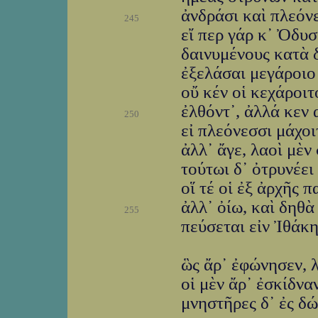
ἀνδράσι καὶ πλεόνε
245
εἴ περ γάρ κ᾽ Ὀδυ
δαινυμένους κατὰ 
ἐξελάσαι μεγάροιο 
οὔ κέν οἱ κεχάροιτ
ἐλθόντ᾽, ἀλλά κεν 
250
εἰ πλεόνεσσι μάχοι
ἀλλ᾽ ἄγε, λαοὶ μὲν
τούτωι δ᾽ ὀτρυνέε
οἵ τέ οἱ ἐξ ἀρχῆς π
ἀλλ᾽ ὀίω, καὶ δηθ
255
πεύσεται εἰν Ἰθάκη
ὣς ἄρ᾽ ἐφώνησεν, 
οἱ μὲν ἄρ᾽ ἐσκίδνα
μνηστῆρες δ᾽ ἐς δ