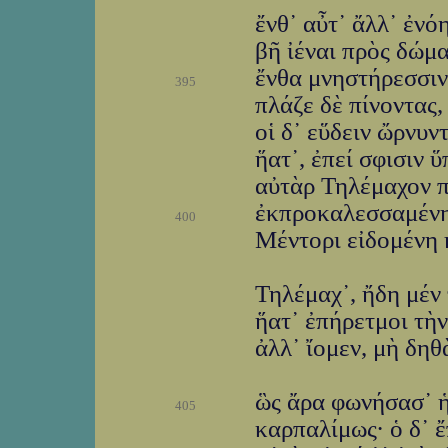
ἔνθ᾽ αὖτ᾽ ἄλλ᾽ ἐνό
βῆ ἰέναι πρὸς δώμ
ἔνθα μνηστήρεσσιν
395
πλάζε δὲ πίνοντας,
οἱ δ᾽ εὕδειν ὤρνυντ
ἥατ᾽, ἐπεί σφισιν 
αὐτὰρ Τηλέμαχον 
ἐκπροκαλεσσαμένη
400
Μέντορι εἰδομένη 
Τηλέμαχ᾽, ἤδη μέν 
ἥατ᾽ ἐπήρετμοι τὴν
ἀλλ᾽ ἴομεν, μὴ δηθ
ὣς ἄρα φωνήσασ᾽ 
405
καρπαλίμως· ὁ δ᾽ ἔπ