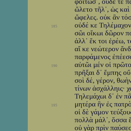
φοιτῶσ᾽, οὐδέ τε π
ὤλετο τῆλ᾽, ὡς καὶ
ὤφελες. οὐκ ἂν τό
οὐδέ κε Τηλέμαχον
185
σῶι οἴκωι δῶρον πο
ἀλλ᾽ ἔκ τοι ἐρέω, 
αἴ κε νεώτερον ἄνδ
παρφάμενος ἐπέεσσ
αὐτῶι μέν οἱ πρῶτο
190
πρῆξαι δ᾽ ἔμπης οὔ
σοὶ δέ, γέρον, θωὴ
τίνων ἀσχάλληις· χ
Τηλεμάχωι δ᾽ ἐν π
μητέρα ἣν ἐς πατρ
195
οἱ δὲ γάμον τεύξου
πολλὰ μάλ᾽, ὅσσα ἔ
οὐ γὰρ πρὶν παύσε