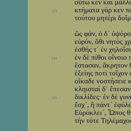
οὕτω κεν καὶ μᾶλλ
κτήματα γάρ κεν πά
335
τούτου μητέρι δοῖμε
ὣς φάν, ὁ δ᾽ ὑψόρ
εὐρύν, ὅθι νητὸς χ
ἐσθής τ᾽ ἐν χηλοῖσι
ἐν δὲ πίθοι οἴνοιο
340
ἕστασαν, ἄκρητον θ
ἑξείης ποτὶ τοῖχον
οἴκαδε νοστήσειε 
κληισταὶ δ᾽ ἔπεσαν
δικλίδες· ἐν δὲ γυ
345
ἔσχ᾽, ἣ πάντ᾽ ἐφύλ
Εὐρύκλει᾽, Ὦπος θ
τὴν τότε Τηλέμαχο