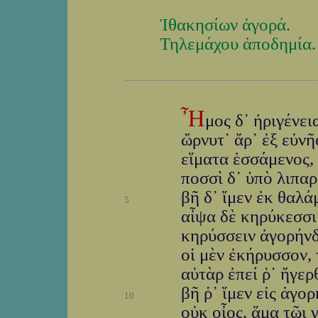
Ἰθακησίων ἀγορά.
Τηλεμάχου ἀποδημία.
_______________________________________
Ἦ
μος δ᾽ ἠριγένε
ὤρνυτ᾽ ἄρ᾽ ἐξ εὐν
εἵματα ἑσσάμενος, 
ποσσὶ δ᾽ ὑπὸ λιπαρ
βῆ δ᾽ ἴμεν ἐκ θαλά
5
αἶψα δὲ κηρύκεσσι
κηρύσσειν ἀγορήνδ
οἱ μὲν ἐκήρυσσον, 
αὐτὰρ ἐπεί ῥ᾽ ἤγερ
βῆ ῥ᾽ ἴμεν εἰς ἀγο
10
οὐκ οἶος, ἅμα τῶι 