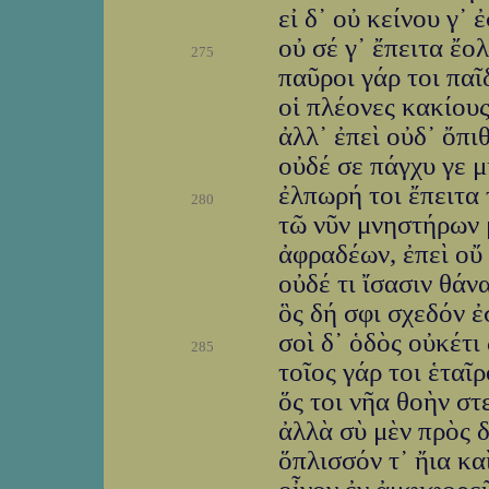
εἰ δ᾽ οὐ κείνου γ᾽
οὐ σέ γ᾽ ἔπειτα ἔο
275
παῦροι γάρ τοι παῖ
οἱ πλέονες κακίους
ἀλλ᾽ ἐπεὶ οὐδ᾽ ὄπι
οὐδέ σε πάγχυ γε 
ἐλπωρή τοι ἔπειτα 
280
τῶ νῦν μνηστήρων 
ἀφραδέων, ἐπεὶ οὔ 
οὐδέ τι ἴσασιν θάν
ὃς δή σφι σχεδόν ἐ
σοὶ δ᾽ ὁδὸς οὐκέτι
285
τοῖος γάρ τοι ἑταῖ
ὅς τοι νῆα θοὴν στ
ἀλλὰ σὺ μὲν πρὸς δ
ὅπλισσόν τ᾽ ἤια κα