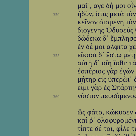
μαῖ᾽, ἄγε δή μοι ο
ἡδύν, ὅτις μετὰ τὸ
350
κεῖνον ὀιομένη τὸν
διογενὴς Ὀδυσεὺς 
δώδεκα δ᾽ ἔμπλησο
ἐν δέ μοι ἄλφιτα χ
εἴκοσι δ᾽ ἔστω μέ
355
αὐτὴ δ᾽ οἴη ἴσθι· 
ἑσπέριος γὰρ ἐγὼν
μήτηρ εἰς ὑπερῶι᾽ 
εἶμι γὰρ ἐς Σπάρτη
νόστον πευσόμενος
360
ὣς φάτο, κώκυσεν 
καί ῥ᾽ ὀλοφυρομέν
τίπτε δέ τοι, φίλε 