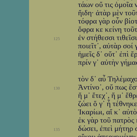
τάων οὔ τις ὁμοῖα
ἤιδη· ἀτὰρ μὲν τοῦ
τόφρα γὰρ οὖν βίοτ
ὄφρα κε κείνη τοῦτ
ἐν στήθεσσι τιθεῖσ
125
ποιεῖτ᾽, αὐτὰρ σοί
ἡμεῖς δ᾽ οὔτ᾽ ἐπὶ ἔ
πρίν γ᾽ αὐτὴν γήμα
τὸν δ᾽ αὖ Τηλέμαχ
Ἀντίνο᾽, οὔ πως ἔ
130
ἥ μ᾽ ἔτεχ᾽, ἥ μ᾽ ἔθ
ζώει ὅ γ᾽ ἦ τέθνηκ
Ἰκαρίωι, αἴ κ᾽ αὐ
ἐκ γὰρ τοῦ πατρὸς
δώσει, ἐπεὶ μήτηρ 
135
οἴκου ἀπερχομένη·