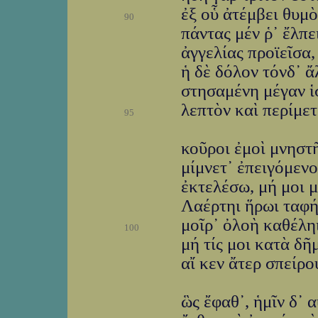
ἐξ οὗ ἀτέμβει θυμὸ
90
πάντας μέν ῥ᾽ ἔλπε
ἀγγελίας προϊεῖσα,
ἡ δὲ δόλον τόνδ᾽ ἄ
στησαμένη μέγαν ἱσ
λεπτὸν καὶ περίμετ
95
κοῦροι ἐμοὶ μνηστῆ
μίμνετ᾽ ἐπειγόμενο
ἐκτελέσω, μή μοι 
Λαέρτηι ἥρωι ταφήι
μοῖρ᾽ ὀλοὴ καθέλη
100
μή τίς μοι κατὰ δ
αἴ κεν ἄτερ σπείρο
ὣς ἔφαθ᾽, ἡμῖν δ᾽ 