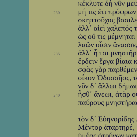
κέκλυτε δὴ νῦν μευ
μή τις ἔτι πρόφρων
230
σκηπτοῦχος βασιλεύ
ἀλλ᾽ αἰεὶ χαλεπός τ
ὡς οὔ τις μέμνητα
λαῶν οἷσιν ἄνασσε,
ἀλλ᾽ ἦ τοι μνηστῆρ
235
ἔρδειν ἔργα βίαια 
σφὰς γὰρ παρθέμεν
οἶκον Ὀδυσσῆος, τὸ
νῦν δ᾽ ἄλλωι δήμωι
ἧσθ᾽ ἄνεωι, ἀτὰρ ο
240
παύρους μνηστῆρας
τὸν δ᾽ Εὐηνορίδης
Μέντορ ἀταρτηρέ, 
ἡμέας ὀτρύνων κατ