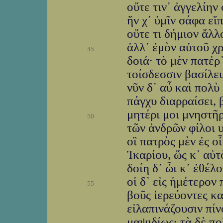
οὔτε τιν᾽ ἀγγελίην
ἥν χ᾽ ὑμῖν σάφα εἴ
οὔτε τι δήμιον ἄλ
ἀλλ᾽ ἐμὸν αὐτοῦ χρ
45
δοιά· τὸ μὲν πατέρ
τοίσδεσσιν βασίλευ
νῦν δ᾽ αὖ καὶ πολὺ
πάγχυ διαρραίσει, 
μητέρι μοι μνηστῆ
50
τῶν ἀνδρῶν φίλοι υἷ
οἳ πατρὸς μὲν ἐς ο
Ἰκαρίου, ὥς κ᾽ αὐ
δοίη δ᾽ ὧι κ᾽ ἐθέλο
οἱ δ᾽ εἰς ἡμέτερον
55
βοῦς ἱερεύοντες κα
εἰλαπινάζουσιν πίν
μαψιδίως· τὰ δὲ πο