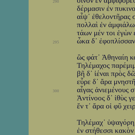
οἶνον ἐν ἀμφιφορεῦ
290
δέρμασιν ἐν πυκινο
αἶψ᾽ ἐθελοντῆρας σ
πολλαὶ ἐν ἀμφιάλωι
τάων μέν τοι ἐγὼν 
ὦκα δ᾽ ἐφοπλίσσαν
295
ὣς φάτ᾽ Ἀθηναίη κο
Τηλέμαχος παρέμιμ
βῆ δ᾽ ἰέναι πρὸς δ
εὗρε δ᾽ ἄρα μνηστ
αἶγας ἀνιεμένους σ
300
Ἀντίνοος δ᾽ ἰθὺς γ
ἔν τ᾽ ἄρα οἱ φῦ χει
Τηλέμαχ᾽ ὑψαγόρη, 
ἐν στήθεσσι κακὸν 