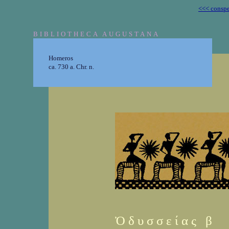
<<< conspe
BIBLIOTHECA AUGUSTANA
Homeros
ca. 730 a. Chr. n.
Ὀ δ υ σ σ ε ί α ς β