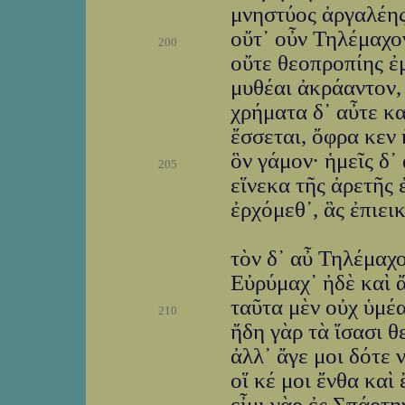
μνηστύος ἀργαλέης,
οὔτ᾽ οὖν Τηλέμαχο
200
οὔτε θεοπροπίης ἐμ
μυθέαι ἀκράαντον, 
χρήματα δ᾽ αὖτε κ
ἔσσεται, ὄφρα κεν 
ὃν γάμον· ἡμεῖς δ᾽
205
εἵνεκα τῆς ἀρετῆς 
ἐρχόμεθ᾽, ἃς ἐπιει
τὸν δ᾽ αὖ Τηλέμαχ
Εὐρύμαχ᾽ ἠδὲ καὶ ἄ
ταῦτα μὲν οὐχ ὑμέα
210
ἤδη γὰρ τὰ ἴσασι θ
ἀλλ᾽ ἄγε μοι δότε 
οἵ κέ μοι ἔνθα καὶ
εἶμι γὰρ ἐς Σπάρτη