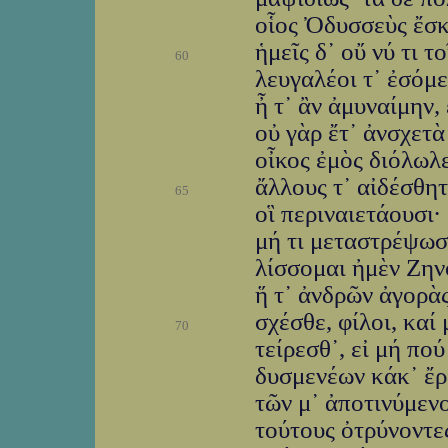
οἷος Ὀδυσσεὺς ἔσκ
ἡμεῖς δ᾽ οὔ νύ τι τ
60
λευγαλέοι τ᾽ ἐσόμ
ἦ τ᾽ ἂν ἀμυναίμην, 
οὐ γὰρ ἔτ᾽ ἀνσχετὰ
οἶκος ἐμὸς διόλωλε
ἄλλους τ᾽ αἰδέσθη
65
οἳ περιναιετάουσι·
μή τι μεταστρέψωσ
λίσσομαι ἠμὲν Ζην
ἥ τ᾽ ἀνδρῶν ἀγορὰς
σχέσθε, φίλοι, καί
70
τείρεσθ᾽, εἰ μή πο
δυσμενέων κάκ᾽ ἔρ
τῶν μ᾽ ἀποτινύμεν
τούτους ὀτρύνοντες