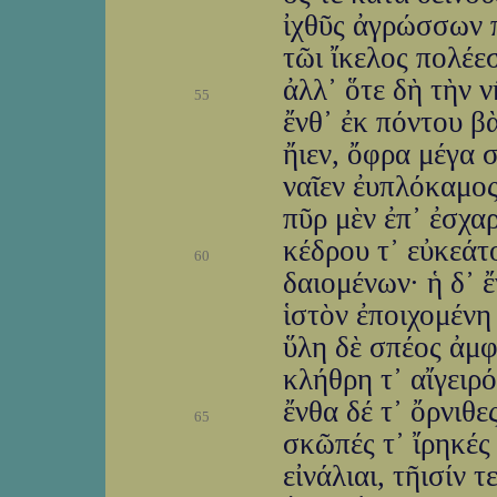
ἰχθῦς ἀγρώσσων π
τῶι ἴκελος πολέε
ἀλλ᾽ ὅτε δὴ τὴν 
55
ἔνθ᾽ ἐκ πόντου βὰ
ἤιεν, ὄφρα μέγα σ
ναῖεν ἐυπλόκαμος
πῦρ μὲν ἐπ᾽ ἐσχα
κέδρου τ᾽ εὐκεάτ
60
δαιομένων· ἡ δ᾽ 
ἱστὸν ἐποιχομένη 
ὕλη δὲ σπέος ἀμφ
κλήθρη τ᾽ αἴγειρ
ἔνθα δέ τ᾽ ὄρνιθε
65
σκῶπές τ᾽ ἴρηκές
εἰνάλιαι, τῆισίν 