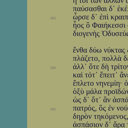
ἦ τοι τῶν ἄλλων 
παύσασθαι δ᾽ ἐκέ
ὦρσε δ᾽ ἐπὶ κραι
385
ἧος ὃ Φαιήκεσσι 
διογενὴς Ὀδυσεὺς
ἔνθα δύω νύκτας 
πλάζετο, πολλὰ δ
ἀλλ᾽ ὅτε δὴ τρίτ
390
καὶ τότ᾽ ἔπειτ᾽ 
ἔπλετο νηνεμίη· ὁ
ὀξὺ μάλα προϊδών
ὡς δ᾽ ὅτ᾽ ἂν ἀσπ
πατρός, ὃς ἐν νο
395
δηρὸν τηκόμενος,
ἀσπάσιον δ᾽ ἄρα 