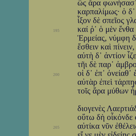
ὣς ἄρα φωνήσασ᾽
καρπαλίμως· ὁ δ᾽ 
ἷξον δὲ σπεῖος γ
καί ῥ᾽ ὁ μὲν ἔνθα
195
Ἑρμείας, νύμφη δ
ἔσθειν καὶ πίνειν
αὐτὴ δ᾽ ἀντίον ἷ
τῆι δὲ παρ᾽ ἀμβρ
οἱ δ᾽ ἐπ᾽ ὀνείαθ᾽
200
αὐτὰρ ἐπεὶ τάρπη
τοῖς ἄρα μύθων ἦ
διογενὲς Λαερτιά
οὕτω δὴ οἶκόνδε 
αὐτίκα νῦν ἐθέλει
205
εἴ γε μὲν εἰδείης