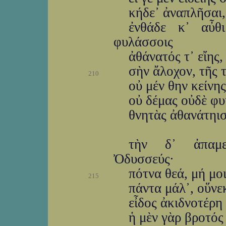
κήδε᾽ ἀναπλῆσαι, 
ἐνθάδε κ᾽ αὖθ
φυλάσσοις
ἀθάνατός τ᾽ εἴης,
σὴν ἄλοχον, τῆς τ
210
οὐ μέν θην κείνης
οὐ δέμας οὐδὲ φυ
θνητὰς ἀθανάτηισι
τὴν δ᾽ ἀπαμε
Ὀδυσσεύς·
πότνα θεά, μή μοι
215
πάντα μάλ᾽, οὕνε
εἶδος ἀκιδνοτέρη 
ἡ μὲν γὰρ βροτός