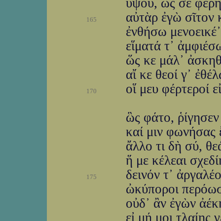
ὑψοῦ, ὥς σε φέρη
αὐτὰρ ἐγὼ σῖτον 
165
ἐνθήσω μενοεικέ᾽,
εἵματά τ᾽ ἀμφιέσ
ὥς κε μάλ᾽ ἀσκηθ
αἴ κε θεοί γ᾽ ἐθέ
οἵ μευ φέρτεροί ε
170
ὣς φάτο, ῥίγησεν
καί μιν φωνήσας 
ἄλλο τι δὴ σύ, θε
ἥ με κέλεαι σχεδ
δεινόν τ᾽ ἀργαλέο
175
ὠκύποροι περόωσι
οὐδ᾽ ἂν ἐγὼν ἀέκη
εἰ μή μοι τλαίης 