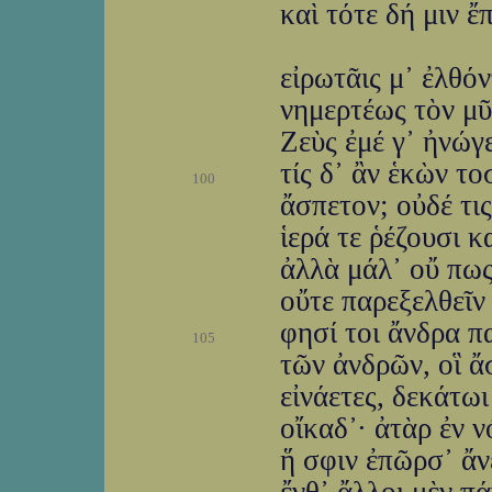
καὶ τότε δή μιν 
εἰρωτᾶις μ᾽ ἐλθόν
νημερτέως τὸν μῦ
Ζεὺς ἐμέ γ᾽ ἠνώγ
τίς δ᾽ ἂν ἑκὼν τ
100
ἄσπετον; οὐδέ τις
ἱερά τε ῥέζουσι κ
ἀλλὰ μάλ᾽ οὔ πως
οὔτε παρεξελθεῖν
φησί τοι ἄνδρα π
105
τῶν ἀνδρῶν, οἳ ἄ
εἰνάετες, δεκάτω
οἴκαδ᾽· ἀτὰρ ἐν 
ἥ σφιν ἐπῶρσ᾽ ἄν