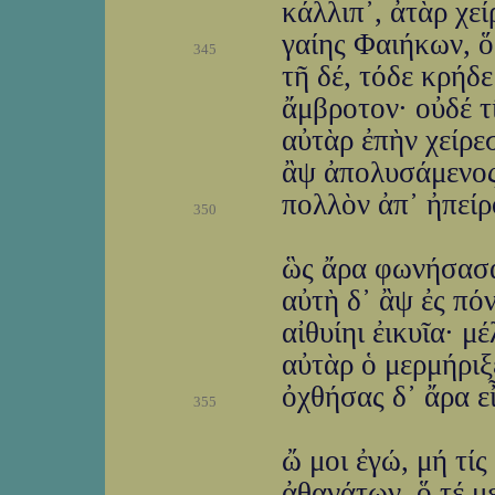
κάλλιπ᾽, ἀτὰρ χε
γαίης Φαιήκων, ὅθ
345
τῆ δέ, τόδε κρήδ
ἄμβροτον· οὐδέ τί
αὐτὰρ ἐπὴν χείρε
ἂψ ἀπολυσάμενος 
πολλὸν ἀπ᾽ ἠπείρ
350
ὣς ἄρα φωνήσασα
αὐτὴ δ᾽ ἂψ ἐς πό
αἰθυίηι ἐικυῖα· μ
αὐτὰρ ὁ μερμήριξ
ὀχθήσας δ᾽ ἄρα ε
355
ὤ μοι ἐγώ, μή τίς
ἀθανάτων, ὅ τέ μ