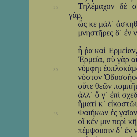
Τηλέμαχον δὲ σ
25
γάρ,
ὥς κε μάλ᾽ ἀσκηθ
μνηστῆρες δ᾽ ἐν 
ἦ ῥα καὶ Ἑρμείαν,
Ἑρμεία, σὺ γὰρ αὖ
νύμφηι ἐυπλοκάμω
30
νόστον Ὀδυσσῆος
οὔτε θεῶν πομπῆ
ἀλλ᾽ ὅ γ᾽ ἐπὶ σχ
ἤματί κ᾽ εἰκοστῶι
Φαιήκων ἐς γαῖαν,
35
οἵ κέν μιν περὶ κ
πέμψουσιν δ᾽ ἐν ν