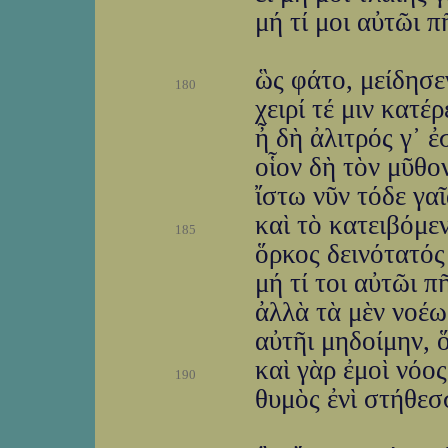
μή τί μοι αὐτῶι 
ὣς φάτο, μείδησε
180
χειρί τέ μιν κατέ
ἦ δὴ ἀλιτρός γ᾽ 
οἷον δὴ τὸν μῦθο
ἴστω νῦν τόδε γα
καὶ τὸ κατειβόμε
185
ὅρκος δεινότατός 
μή τί τοι αὐτῶι 
ἀλλὰ τὰ μὲν νοέω
αὐτῆι μηδοίμην, ὅ
καὶ γὰρ ἐμοὶ νόος
190
θυμὸς ἐνὶ στήθεσ