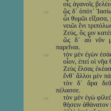
οἷς ἀγανοῖς βελέ
ὣς δ᾽ ὁπότ᾽ Ἰασί
125
ὧι θυμῶι εἴξασα, 
νειῶι ἔνι τριπόλω
Ζεύς, ὅς μιν κατ
ὥς δ᾽ αὖ νῦν μ
παρεῖναι.
τὸν μὲν ἐγὼν ἐσά
130
οἶον, ἐπεί οἱ νῆα
Ζεὺς ἔλσας ἐκέασ
ἔνθ᾽ ἄλλοι μὲν πά
τὸν δ᾽ ἄρα δε
πέλασσε.
τὸν μὲν ἐγὼ φίλε
135
θήσειν ἀθάνατον 