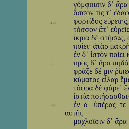
γόμφοισιν δ᾽ ἄρα
ὅσσον τίς τ᾽ ἔδα
φορτίδος εὐρείης
250
τόσσον ἔπ᾽ εὐρεῖ
ἴκρια δὲ στήσας,
ποίει· ἀτὰρ μακρῆ
ἐν δ᾽ ἱστὸν ποίει
πρὸς δ᾽ ἄρα πηδά
255
φράξε δέ μιν ῥίπε
κύματος εἶλαρ ἔμ
τόφρα δὲ φάρε᾽ ἔ
ἱστία ποιήσασθαι·
ἐν δ᾽ ὑπέρας τε
260
αὐτῆι,
μοχλοῖσιν δ᾽ ἄρα 