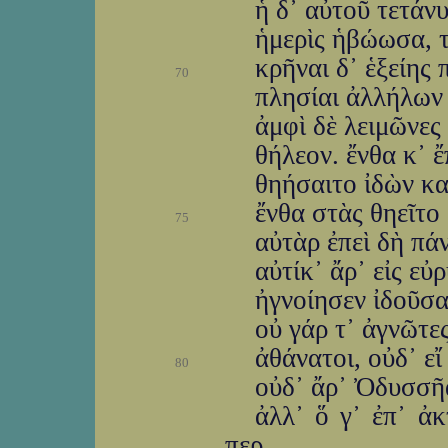
ἡ δ᾽ αὐτοῦ τετάν
ἡμερὶς ἡβώωσα, τ
κρῆναι δ᾽ ἑξείης 
70
πλησίαι ἀλλήλων 
ἀμφὶ δὲ λειμῶνες
θήλεον. ἔνθα κ᾽ 
θηήσαιτο ἰδὼν καὶ
ἔνθα στὰς θηεῖτο
75
αὐτὰρ ἐπεὶ δὴ πά
αὐτίκ᾽ ἄρ᾽ εἰς εὐ
ἠγνοίησεν ἰδοῦσ
οὐ γάρ τ᾽ ἀγνῶτε
ἀθάνατοι, οὐδ᾽ εἴ
80
οὐδ᾽ ἄρ᾽ Ὀδυσσῆα
ἀλλ᾽ ὅ γ᾽ ἐπ᾽ ἀ
περ,