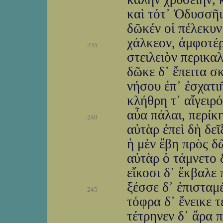
καὶ τότ᾽ Ὀδυσσῆι
δῶκέν οἱ πέλεκυν
χάλκεον, ἀμφοτέ
235
στειλειὸν περικαλ
δῶκε δ᾽ ἔπειτα σ
νήσου ἐπ᾽ ἐσχατι
κλήθρη τ᾽ αἴγειρό
αὖα πάλαι, περίκ
240
αὐτὰρ ἐπεὶ δὴ δεῖ
ἡ μὲν ἔβη πρὸς 
αὐτὰρ ὁ τάμνετο 
εἴκοσι δ᾽ ἔκβαλε
ξέσσε δ᾽ ἐπισταμ
245
τόφρα δ᾽ ἔνεικε 
τέτρηνεν δ᾽ ἄρα 