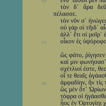
ἔνθ᾽ ἄλλοι μὲν πά
110
τὸν δ᾽ ἄρα δε
πέλασσε.
τὸν νῦν σ᾽ ἠνώγε
οὐ γάρ οἱ τῆιδ᾽ 
ἀλλ᾽ ἔτι οἱ μοῖρ᾽ 
οἶκον ἐς ὑψόροφο
115
ὣς φάτο, ῥίγησεν
καί μιν φωνήσασ
σχέτλιοί ἐστε, θ
οἵ τε θεαῖς ἀγάα
ἀμφαδίην, ἤν τίς 
120
ὣς μὲν ὅτ᾽ Ὠρίω
τόφρα οἱ ἠγάασθε
ἧος ἐν Ὀρτυγίηι 