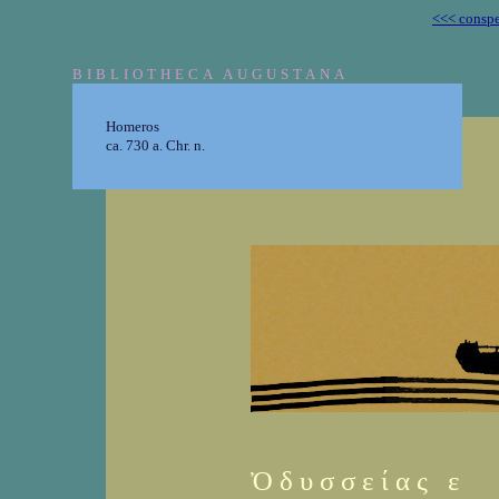
<<< conspe
BIBLIOTHECA AUGUSTANA
Homeros
ca. 730 a. Chr. n.
Ὀ δ υ σ σ ε ί α ς ε