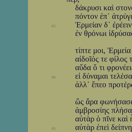
δάκρυσι καὶ στον
πόντον ἐπ᾽ ἀτρύγ
Ἑρμείαν δ᾽ ἐρέει
85
ἐν θρόνωι ἱδρύσα
τίπτε μοι, Ἑρμεί
αἰδοῖός τε φίλος τ
αὔδα ὅ τι φρονέει
εἰ δύναμαι τελέσα
90
ἀλλ᾽ ἕπεο προτέρω
ὥς ἄρα φωνήσασα
ἀμβροσίης πλήσα
αὐτὰρ ὁ πῖνε καὶ
αὐτὰρ ἐπεὶ δείπν
95