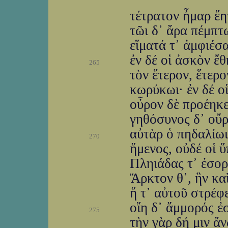
τέτρατον ἦμαρ ἔη
τῶι δ᾽ ἄρα πέμπτ
εἵματά τ᾽ ἀμφιέσ
ἐν δέ οἱ ἀσκὸν ἔ
265
τὸν ἕτερον, ἕτερο
κωρύκωι· ἐν δέ ο
οὖρον δὲ προέηκε
γηθόσυνος δ᾽ οὔρ
αὐτὰρ ὁ πηδαλίωι
270
ἥμενος, οὐδέ οἱ ὕ
Πληιάδας τ᾽ ἐσο
Ἄρκτον θ᾽, ἣν κα
ἥ τ᾽ αὐτοῦ στρέφε
οἴη δ᾽ ἄμμορός ἐ
275
τὴν γὰρ δή μιν ἄ