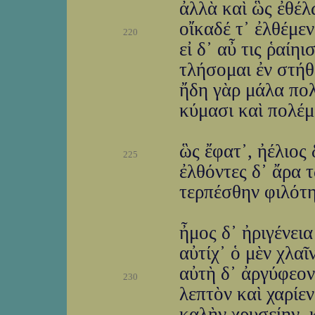
ἀλλὰ καὶ ὣς ἐθέλ
οἴκαδέ τ᾽ ἐλθέμεν
220
εἰ δ᾽ αὖ τις ῥαίηι
τλήσομαι ἐν στήθ
ἤδη γὰρ μάλα πο
κύμασι καὶ πολέμ
ὣς ἔφατ᾽, ἠέλιος 
225
ἐλθόντες δ᾽ ἄρα 
τερπέσθην φιλότη
ἦμος δ᾽ ἠριγένε
αὐτίχ᾽ ὁ μὲν χλαῖ
αὐτὴ δ᾽ ἀργύφεον
230
λεπτὸν καὶ χαρίεν
καλὴν χρυσείην, 