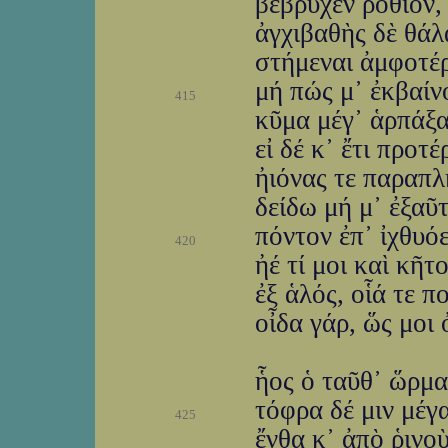
βέβρυχεν ῥόθιον,
ἀγχιβαθὴς δὲ θάλ
στήμεναι ἀμφοτέρ
μή πώς μ᾽ ἐκβαίν
415
κῦμα μέγ᾽ ἁρπάξα
εἰ δέ κ᾽ ἔτι προ
ἠιόνας τε παραπλ
δείδω μή μ᾽ ἐξαῦ
πόντον ἐπ᾽ ἰχθυό
420
ἠέ τί μοι καὶ κῆτ
ἐξ ἁλός, οἷά τε π
οἶδα γάρ, ὥς μοι
ἧος ὁ ταῦθ᾽ ὥρμα
τόφρα δέ μιν μέγ
425
ἔνθα κ᾽ ἀπὸ ῥινο