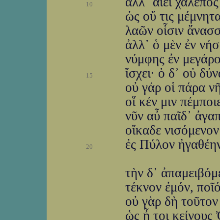
ἀλλ᾽ αἰεὶ χαλεπός
10
ὡς οὔ τις μέμνητ
λαῶν οἷσιν ἄνασσ
ἀλλ᾽ ὁ μὲν ἐν νή
νύμφης ἐν μεγάρο
ἴσχει· ὁ δ᾽ οὐ δύ
15
οὐ γάρ οἱ πάρα νῆ
οἵ κέν μιν πέμπο
νῦν αὖ παῖδ᾽ ἀγα
οἴκαδε νισόμενον
ἐς Πύλον ἠγαθέην
20
τὴν δ᾽ ἀπαμειβόμ
τέκνον ἐμόν, ποῖ
οὐ γὰρ δὴ τοῦτον
ὡς ἦ τοι κείνους