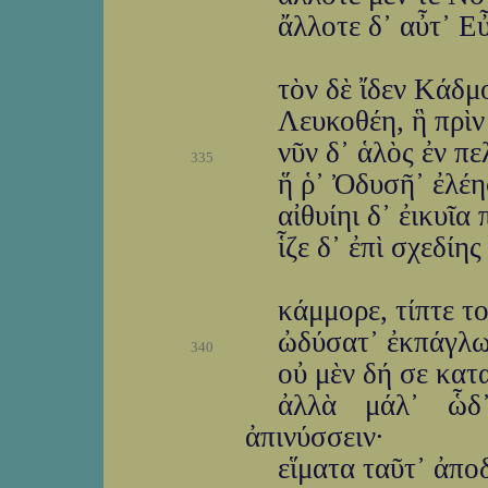
ἄλλοτε δ᾽ αὖτ᾽ Ε
τὸν δὲ ἴδεν Κάδμ
Λευκοθέη, ἣ πρὶν
νῦν δ᾽ ἁλὸς ἐν πε
335
ἥ ῥ᾽ Ὀδυσῆ᾽ ἐλέη
αἰθυίηι δ᾽ ἐικυῖα
ἷζε δ᾽ ἐπὶ σχεδίη
κάμμορε, τίπτε τ
ὠδύσατ᾽ ἐκπάγλως
340
οὐ μὲν δή σε κατ
ἀλλὰ μάλ᾽ ὧδ᾽
ἀπινύσσειν·
εἵματα ταῦτ᾽ ἀπο