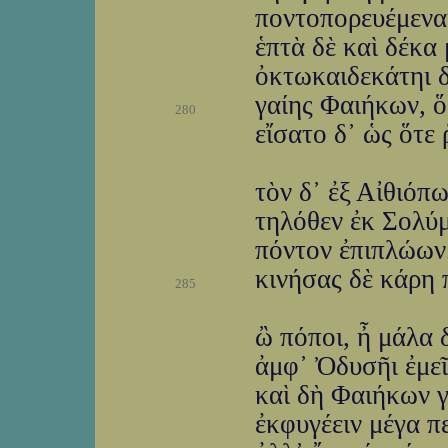
ποντοπορευέμεναι
ἑπτὰ δὲ καὶ δέκα
ὀκτωκαιδεκάτηι δ
γαίης Φαιήκων, ὅ
280
εἴσατο δ᾽ ὡς ὅτε 
τὸν δ᾽ ἐξ Αἰθιόπ
τηλόθεν ἐκ Σολύμ
πόντον ἐπιπλώων.
κινήσας δὲ κάρη 
285
ὢ πόποι, ἦ μάλα 
ἀμφ᾽ Ὀδυσῆι ἐμεῖ
καὶ δὴ Φαιήκων γ
ἐκφυγέειν μέγα πε