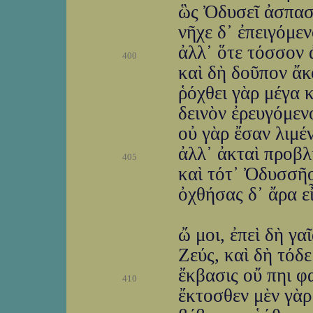
ὣς Ὀδυσεῖ ἀσπαστ
νῆχε δ᾽ ἐπειγόμεν
ἀλλ᾽ ὅτε τόσσον 
400
καὶ δὴ δοῦπον ἄκ
ῥόχθει γὰρ μέγα 
δεινὸν ἐρευγόμενο
οὐ γὰρ ἔσαν λιμέν
ἀλλ᾽ ἀκταὶ προβλ
405
καὶ τότ᾽ Ὀδυσσῆο
ὀχθήσας δ᾽ ἄρα ε
ὤ μοι, ἐπεὶ δὴ γα
Ζεύς, καὶ δὴ τόδ
ἔκβασις οὔ πηι φ
410
ἔκτοσθεν μὲν γὰρ