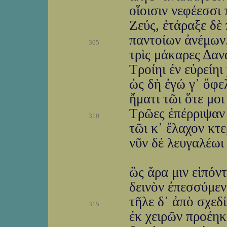
οἵοισιν νεφέεσσι
Ζεύς, ἐτάραξε δὲ
παντοίων ἀνέμων.
305
τρὶς μάκαρες Δανα
Τροίηι ἐν εὐρείηι
ὡς δὴ ἐγώ γ᾽ ὄφε
ἤματι τῶι ὅτε μο
Τρῶες ἐπέρριψαν 
310
τῶι κ᾽ ἔλαχον κτε
νῦν δέ λευγαλέωι
ὣς ἄρα μιν εἰπόν
δεινὸν ἐπεσσύμενο
τῆλε δ᾽ ἀπὸ σχεδ
315
ἐκ χειρῶν προέηκε