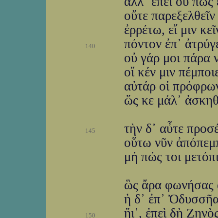
ἀλλ᾽ ἐπεὶ οὔ πως 
οὔτε παρεξελθεῖν
ἐρρέτω, εἴ μιν κε
πόντον ἐπ᾽ ἀτρύγ
140
οὐ γάρ μοι πάρα ν
οἵ κέν μιν πέμπο
αὐτάρ οἱ πρόφρω
ὥς κε μάλ᾽ ἀσκηθ
τὴν δ᾽ αὖτε προσ
145
οὕτω νῦν ἀπόπεμπ
μή πώς τοι μετόπ
ὣς ἄρα φωνήσας 
ἡ δ᾽ ἐπ᾽ Ὀδυσσῆ
ἤι᾽, ἐπεὶ δὴ Ζηνὸ
150