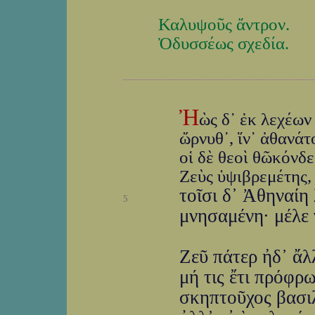
Καλυψοῦς ἄντρον.
Ὀδυσσέως σχεδία.
_______________________________________
Ἠ
ὼς δ᾽ ἐκ λεχέων
ὤρνυθ᾽, ἵν᾽ ἀθανάτ
οἱ δὲ θεοὶ θῶκόνδε
Ζεὺς ὑψιβρεμέτης, 
τοῖσι δ᾽ Ἀθηναίη
5
μνησαμένη· μέλε 
Ζεῦ πάτερ ἠδ᾽ ἄλλ
μή τις ἔτι πρόφρ
σκηπτοῦχος βασιλ