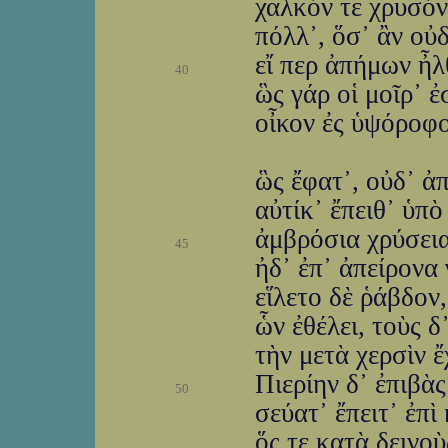
χαλκόν τε χρυσόν 
πόλλ᾽, ὅσ᾽ ἂν οὐ
εἴ περ ἀπήμων ἦλ
40
ὣς γάρ οἱ μοῖρ᾽ ἐσ
οἶκον ἐς ὑψόροφο
ὣς ἔφατ᾽, οὐδ᾽ ἀ
αὐτίκ᾽ ἔπειθ᾽ ὑπ
ἀμβρόσια χρύσεια
45
ἠδ᾽ ἐπ᾽ ἀπείρονα 
εἵλετο δὲ ῥάβδον,
ὧν ἐθέλει, τοὺς δ
τὴν μετὰ χερσὶν 
Πιερίην δ᾽ ἐπιβὰς
50
σεύατ᾽ ἔπειτ᾽ ἐπὶ
ὅς τε κατὰ δεινο