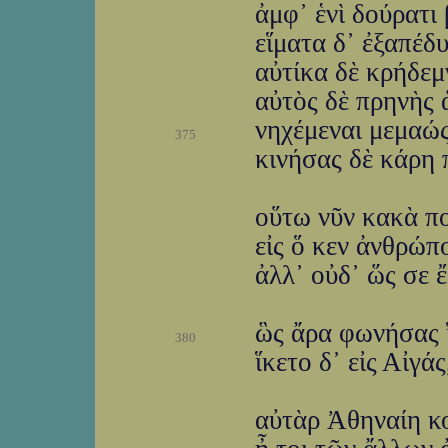
ἀμφ᾽ ἑνὶ δούρατι
εἵματα δ᾽ ἐξαπέδ
αὐτίκα δὲ κρήδεμ
αὐτὸς δὲ πρηνὴς 
νηχέμεναι μεμαώς
375
κινήσας δὲ κάρη 
οὕτω νῦν κακὰ π
εἰς ὅ κεν ἀνθρώπο
ἀλλ᾽ οὐδ᾽ ὥς σε 
ὣς ἄρα φωνήσας ἵ
380
ἵκετο δ᾽ εἰς Αἰγά
αὐτὰρ Ἀθηναίη κο