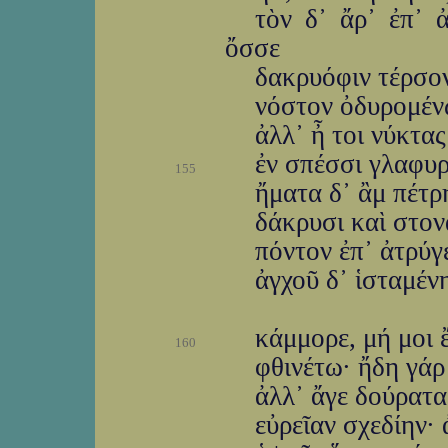
τὸν δ᾽ ἄρ᾽ ἐπ᾽ 
ὄσσε
δακρυόφιν τέρσον
νόστον ὀδυρομένω
ἀλλ᾽ ἦ τοι νύκτας
ἐν σπέσσι γλαφυρ
155
ἤματα δ᾽ ἂμ πέτρ
δάκρυσι καὶ στον
πόντον ἐπ᾽ ἀτρύγ
ἀγχοῦ δ᾽ ἱσταμέν
κάμμορε, μή μοι ἔ
160
φθινέτω· ἤδη γά
ἀλλ᾽ ἄγε δούρατ
εὐρεῖαν σχεδίην· 