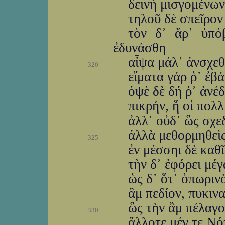
δεινὴ μισγομένω
τηλοῦ δὲ σπεῖρον
τὸν δ᾽ ἄρ᾽ ὑπό
ἐδυνάσθη
αἶψα μάλ᾽ ἀνσχεθ
320
εἵματα γάρ ῥ᾽ ἐβ
ὀψὲ δὲ δή ῥ᾽ ἀνέ
πικρήν, ἥ οἱ πολ
ἀλλ᾽ οὐδ᾽ ὣς σχε
ἀλλὰ μεθορμηθεὶς
325
ἐν μέσσηι δὲ καθ
τὴν δ᾽ ἐφόρει μέ
ὡς δ᾽ ὅτ᾽ ὀπωριν
ἂμ πεδίον, πυκινα
ὣς τὴν ἂμ πέλαγο
330
ἄλλοτε μέν τε Νό