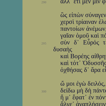
ἀλλ᾽ ἔτι μέν μίν
290
ὣς εἰπὼν σύναγεν
χερσὶ τρίαιναν ἑ
παντοίων ἀνέμων,
γαῖαν ὁμοῦ καὶ π
σὺν δ᾽ Εὖρός τ
295
δυσαὴς
καὶ Βορέης αἰθρη
καὶ τότ᾽ Ὀδυσσῆο
ὀχθήσας δ᾽ ἄρα ε
ὤ μοι ἐγὼ δειλός,
δείδω μὴ δὴ πάντ
300
ἥ μ᾽ ἔφατ᾽ ἐν πόν
ἄλγε᾽ ἀναπλήσειν·