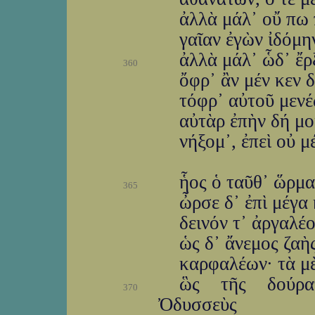
ἀλλὰ μάλ᾽ οὔ πω 
γαῖαν ἐγὼν ἰδόμην
ἀλλὰ μάλ᾽ ὧδ᾽ ἔρξ
360
ὄφρ᾽ ἂν μέν κεν δ
τόφρ᾽ αὐτοῦ μενέ
αὐτὰρ ἐπὴν δή μοι
νήξομ᾽, ἐπεὶ οὐ μ
ἧος ὁ ταῦθ᾽ ὥρμα
365
ὦρσε δ᾽ ἐπὶ μέγα
δεινόν τ᾽ ἀργαλέο
ὡς δ᾽ ἄνεμος ζαὴ
καρφαλέων· τὰ μὲ
ὣς τῆς δούρα
370
Ὀδυσσεὺς