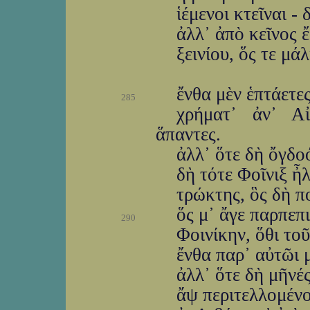
ἱέμενοι κτεῖναι -
ἀλλ᾽ ἀπὸ κεῖνος ἔ
ξεινίου, ὅς τε μά
ἔνθα μὲν ἑπτάετες
285
χρήματ᾽ ἀν᾽ Αἰ
ἅπαντες.
ἀλλ᾽ ὅτε δὴ ὄγδο
δὴ τότε Φοῖνιξ ἦ
τρώκτης, ὃς δὴ π
ὅς μ᾽ ἄγε παρπεπ
290
Φοινίκην, ὅθι τοῦ
ἔνθα παρ᾽ αὐτῶι 
ἀλλ᾽ ὅτε δὴ μῆνές
ἄψ περιτελλομένο