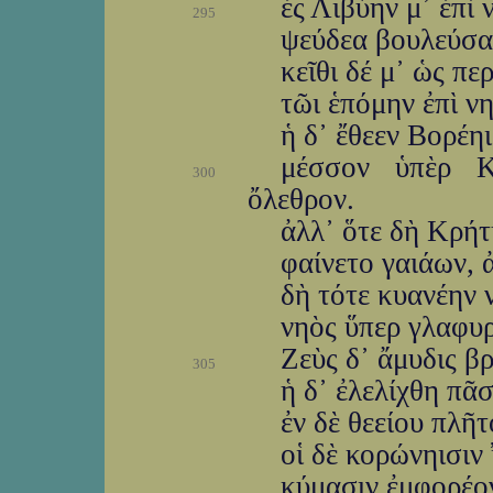
ἐς Λιβύην μ᾽ ἐπὶ
295
ψεύδεα βουλεύσας
κεῖθι δέ μ᾽ ὡς πε
τῶι ἑπόμην ἐπὶ νη
ἡ δ᾽ ἔθεεν Βορέη
μέσσον ὑπὲρ Κ
300
ὄλεθρον.
ἀλλ᾽ ὅτε δὴ Κρήτ
φαίνετο γαιάων, 
δὴ τότε κυανέην
νηὸς ὕπερ γλαφυρ
Ζεὺς δ᾽ ἄμυδις β
305
ἡ δ᾽ ἐλελίχθη πᾶ
ἐν δὲ θεείου πλῆτ
οἱ δὲ κορώνηισιν 
κύμασιν ἐμφορέον