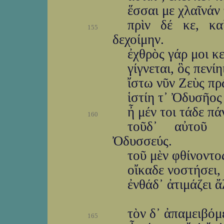
ἕσσαι με χλαῖνάν 
πρὶν δέ κε, κα
155
δεχοίμην.
ἐχθρὸς γάρ μοι κ
γίγνεται, ὃς πενί
ἴστω νῦν Ζεὺς πρ
ἱστίη τ᾽ Ὀδυσῆος
ἦ μέν τοι τάδε πά
160
τοῦδ᾽ αὐτοῦ λ
Ὀδυσσεύς.
τοῦ μὲν φθίνοντος
οἴκαδε νοστήσει, 
ἐνθάδ᾽ ἀτιμάζει ἄ
τὸν δ᾽ ἀπαμειβόμ
165