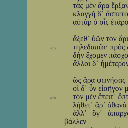
τὰς μὲν ἄρα ἔρξα
κλαγγὴ δ᾽ ἄσπετ
αὐτὰρ ὁ οἷς ἑτάρ
ἄξεθ᾽ ὑῶν τὸν ἄρι
τηλεδαπῶι· πρὸς δ
415
δὴν ἔχομεν πάσχο
ἄλλοι δ᾽ ἡμέτερο
ὣς ἄρα φωνήσας κ
οἱ δ᾽ ὗν εἰσῆγον
τὸν μὲν ἔπειτ᾽ ἔ
420
λήθετ᾽ ἄρ᾽ ἀθανά
ἀλλ᾽ ὅγ᾽ ἀπαρχ
βάλλεν