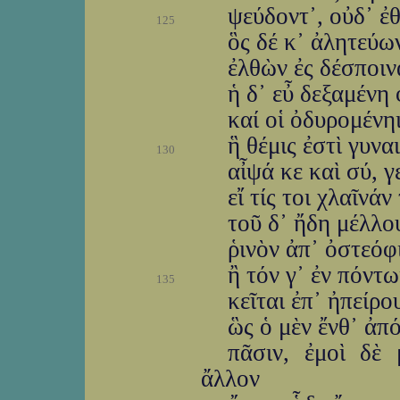
ψεύδοντ᾽, οὐδ᾽ ἐ
125
ὃς δέ κ᾽ ἀλητεύω
ἐλθὼν ἐς δέσποιν
ἡ δ᾽ εὖ δεξαμένη 
καί οἱ ὀδυρομένη
ἣ θέμις ἐστὶ γυνα
130
αἶψά κε καὶ σύ, γ
εἴ τίς τοι χλαῖνάν
τοῦ δ᾽ ἤδη μέλλου
ῥινὸν ἀπ᾽ ὀστεόφ
ἢ τόν γ᾽ ἐν πόντω
135
κεῖται ἐπ᾽ ἠπείρ
ὣς ὁ μὲν ἔνθ᾽ ἀπ
πᾶσιν, ἐμοὶ δὲ 
ἄλλον