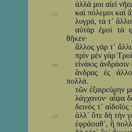
ἀλλά μοι αἰεὶ νῆε
καὶ πόλεμοι καὶ ἄ
225
λυγρά, τά τ᾽ ἄλλο
αὐτὰρ ἐμοὶ τὰ 
θῆκεν·
ἄλλος γάρ τ᾽ ἄλλο
πρὶν μὲν γὰρ Τρο
εἰνάκις ἀνδράσιν
230
ἄνδρας ἐς ἀλλο
πολλά.
τῶν ἐξαιρεύμην μ
λάγχανον· αἶψα δ
δεινός τ᾽ αἰδοῖός
ἀλλ᾽ ὅτε δὴ τήν 
235
ἐφράσαθ᾽, ἣ πολλ