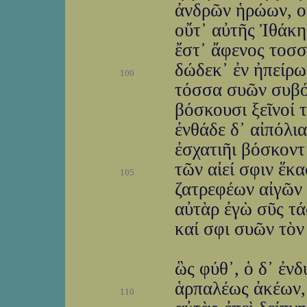
ἀνδρῶν ἡρώων, οὔ
οὔτ᾽ αὐτῆς Ἰθάκη
ἔστ᾽ ἄφενος τοσσ
δώδεκ᾽ ἐν ἠπείρω
100
τόσσα συῶν συβόσ
βόσκουσι ξεῖνοί 
ἐνθάδε δ᾽ αἰπόλι
ἐσχατιῆι βόσκοντ᾽
τῶν αἰεί σφιν ἕκα
105
ζατρεφέων αἰγῶν 
αὐτὰρ ἐγὼ σῦς τά
καί σφι συῶν τὸν
ὣς φύθ᾽, ὁ δ᾽ ἐνδ
ἁρπαλέως ἀκέων,
110