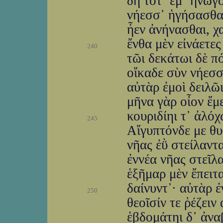
δὴ τότ᾽ ἔμ᾽ ἤνωγ
νήεσσ᾽ ἡγήσασθαι
ἦεν ἀνήνασθαι, χ
ἔνθα μὲν εἰνάετες
240
τῶι δεκάτωι δὲ π
οἴκαδε σὺν νήεσσ
αὐτὰρ ἐμοὶ δειλῶ
μῆνα γὰρ οἶον ἔμ
κουριδίηι τ᾽ ἀλόχ
245
Αἴγυπτόνδε με θυ
νῆας ἐῢ στείλαντα
ἐννέα νῆας στεῖλ
ἑξῆμαρ μὲν ἔπειτα
δαίνυντ᾽· αὐτὰρ 
250
θεοῖσίν τε ῥέζειν
ἑβδομάτηι δ᾽ ἀνα