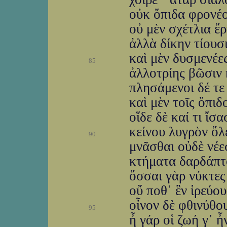
οὐκ ὄπιδα φρονέο
οὐ μὲν σχέτλια ἔ
ἀλλὰ δίκην τίουσ
καὶ μὲν δυσμενέες
85
ἀλλοτρίης βῶσιν 
πλησάμενοι δέ τε
καὶ μὲν τοῖς ὄπιδ
οἵδε δὲ καί τι ἴσα
κείνου λυγρὸν ὄλ
90
μνᾶσθαι οὐδὲ νέε
κτήματα δαρδάπτο
ὅσσαι γὰρ νύκτες 
οὔ ποθ᾽ ἓν ἱρεύου
οἶνον δὲ φθινύθο
95
ἦ γάρ οἱ ζωή γ᾽ ἦ