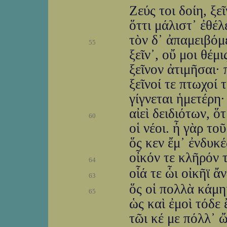
Ζεύς τοι δοίη, ξε
ὅττι μάλιστ᾽ ἐθέλ
τὸν δ᾽ ἀπαμειβόμ
55
ξεῖν᾽, οὔ μοι θέμι
ξεῖνον ἀτιμῆσαι· 
ξεῖνοί τε πτωχοί τ
γίγνεται ἡμετέρη
αἰεὶ δειδιότων, ὅ
60
οἱ νέοι. ἦ γὰρ το
ὅς κεν ἔμ᾽ ἐνδυκ
οἶκόν τε κλῆρόν 
64
οἷά τε ὧι οἰκῆϊ ἄ
63
ὅς οἱ πολλὰ κάμηι
65
ὡς καὶ ἐμοὶ τόδε 
τῶι κέ με πόλλ᾽ ὤ