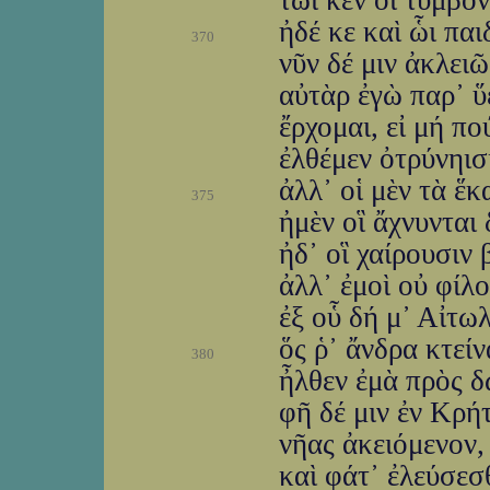
τῶι κέν οἱ τύμβο
ἠδέ κε καὶ ὧι πα
370
νῦν δέ μιν ἀκλει
αὐτὰρ ἐγὼ παρ᾽ ὕ
ἔρχομαι, εἰ μή π
ἐλθέμεν ὀτρύνηισι
ἀλλ᾽ οἱ μὲν τὰ ἕ
375
ἠμὲν οἳ ἄχνυνται
ἠδ᾽ οἳ χαίρουσιν 
ἀλλ᾽ ἐμοὶ οὐ φίλο
ἐξ οὗ δή μ᾽ Αἰτω
ὅς ῥ᾽ ἄνδρα κτείν
380
ἦλθεν ἐμὰ πρὸς δ
φῆ δέ μιν ἐν Κρή
νῆας ἀκειόμενον, 
καὶ φάτ᾽ ἐλεύσεσ