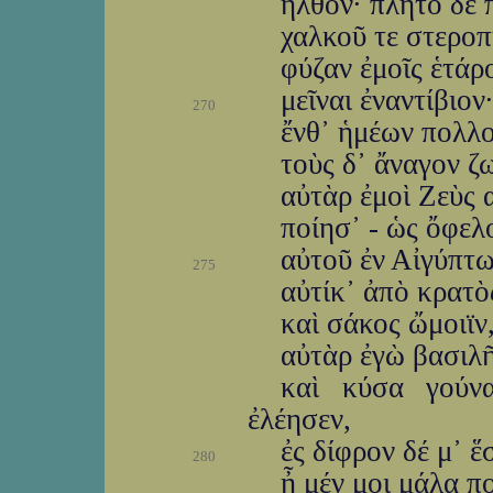
ἦλθον· πλῆτο δὲ 
χαλκοῦ τε στεροπ
φύζαν ἐμοῖς ἑτάρο
μεῖναι ἐναντίβιον
270
ἔνθ᾽ ἡμέων πολλο
τοὺς δ᾽ ἄναγον ζ
αὐτὰρ ἐμοὶ Ζεὺς 
ποίησ᾽ - ὡς ὄφελ
αὐτοῦ ἐν Αἰγύπτωι
275
αὐτίκ᾽ ἀπὸ κρατὸ
καὶ σάκος ὤμοιϊν
αὐτὰρ ἐγὼ βασιλῆ
καὶ κύσα γούν
ἐλέησεν,
ἐς δίφρον δέ μ᾽ ἕ
280
ἦ μέν μοι μάλα π