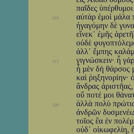
παῖδες ὑπέρθυμοι
αὐτὰρ ἐμοὶ μάλα 
210
ἠγαγόμην δὲ γυν
εἵνεκ᾽ ἐμῆς ἀρετ
οὐδὲ φυγοπτόλεμο
ἀλλ᾽ ἔμπης καλάμ
γιγνώσκειν· ἦ γάρ
215
ἦ μὲν δὴ θάρσος 
καὶ ῥηξηνορίην· 
ἄνδρας ἀριστῆας,
οὔ ποτέ μοι θάνα
ἀλλὰ πολὺ πρώτισ
220
ἀνδρῶν δυσμενέων 
τοῖος ἔα ἐν πολέμ
οὐδ᾽ οἰκωφελίη, ἥ