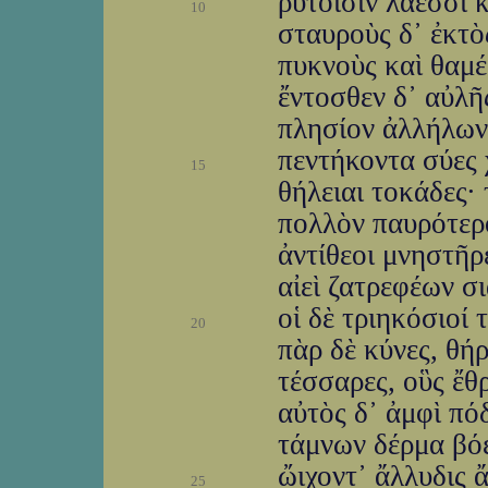
ῥυτοῖσιν λάεσσι 
10
σταυροὺς δ᾽ ἐκτὸ
πυκνοὺς καὶ θαμέ
ἔντοσθεν δ᾽ αὐλῆ
πλησίον ἀλλήλων,
πεντήκοντα σύες 
15
θήλειαι τοκάδες· 
πολλὸν παυρότερο
ἀντίθεοι μνηστῆρ
αἰεὶ ζατρεφέων σ
οἱ δὲ τριηκόσιοί 
20
πὰρ δὲ κύνες, θήρ
τέσσαρες, οὓς ἔθ
αὐτὸς δ᾽ ἀμφὶ πό
τάμνων δέρμα βόε
ὤιχοντ᾽ ἄλλυδις 
25