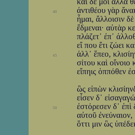
καὶ δέ μοι ἄλλα θ
ἀντιθέου γὰρ ἄνα
40
ἧμαι, ἄλλοισιν δ
ἔδμεναι· αὐτὰρ κ
πλάζετ᾽ ἐπ᾽ ἀλλο
εἴ που ἔτι ζώει κ
ἀλλ᾽ ἕπεο, κλισίη
45
σίτου καὶ οἴνοιο
εἴπηις ὁππόθεν ἐ
ὣς εἰπὼν κλισίην
εἷσεν δ᾽ εἰσαγαγ
ἐστόρεσεν δ᾽ ἐπὶ 
50
αὐτοῦ ἐνεύναιον,
ὅττι μιν ὣς ὑπέδε