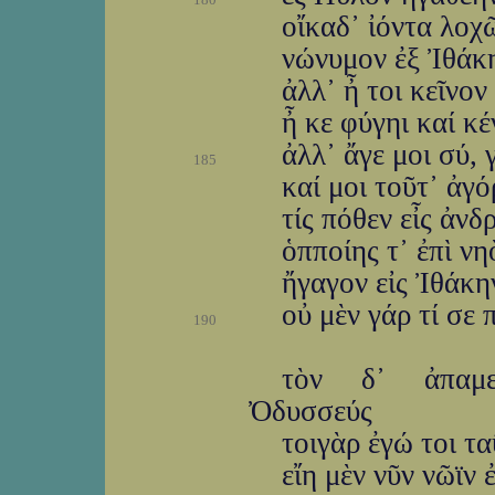
οἴκαδ᾽ ἰόντα λοχ
νώνυμον ἐξ Ἰθάκη
ἀλλ᾽ ἦ τοι κεῖνον
ἦ κε φύγηι καί κέ
ἀλλ᾽ ἄγε μοι σύ, 
185
καί μοι τοῦτ᾽ ἀγ
τίς πόθεν εἶς ἀνδ
ὁπποίης τ᾽ ἐπὶ νη
ἤγαγον εἰς Ἰθάκη
οὐ μὲν γάρ τί σε 
190
τὸν δ᾽ ἀπαμε
Ὀδυσσεύς
τοιγὰρ ἐγώ τοι τ
εἴη μὲν νῦν νῶϊν