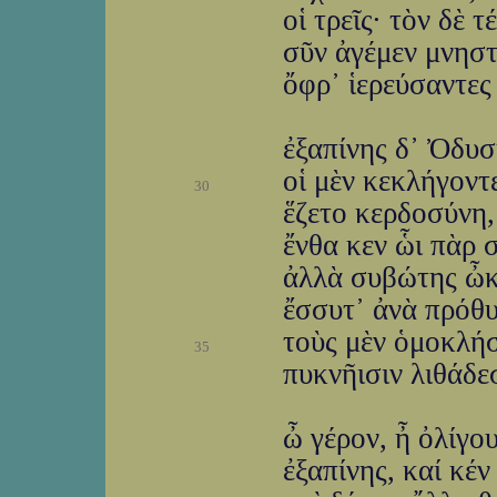
οἱ τρεῖς· τὸν δὲ 
σῦν ἀγέμεν μνηστ
ὄφρ᾽ ἱερεύσαντες
ἐξαπίνης δ᾽ Ὀδυσ
οἱ μὲν κεκλήγον
30
ἕζετο κερδοσύνη,
ἔνθα κεν ὧι πὰρ 
ἀλλὰ συβώτης ὦκ
ἔσσυτ᾽ ἀνὰ πρόθυ
τοὺς μὲν ὁμοκλήσ
35
πυκνῆισιν λιθάδε
ὦ γέρον, ἦ ὀλίγο
ἐξαπίνης, καί κέν