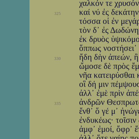
χαλκόν τε χρυσόν
καί νύ ἐς δεκάτην
325
τόσσα οἱ ἐν μεγάρ
τὸν δ᾽ ἐς Δωδώνη
ἐκ δρυὸς ὑψικόμο
ὅππως νοστήσει᾽ 
ἤδη δὴν ἀπεών, 
330
ὤμοσε δὲ πρὸς ἔμ
νῆα κατειρύσθαι 
οἳ δή μιν πέμψουσ
ἀλλ᾽ ἐμὲ πρὶν ἀπ
ἀνδρῶν Θεσπρωτῶ
335
ἔνθ᾽ ὅ γέ μ᾽ ἠνώ
ἐνδυκέως· τοῖσιν
ἀμφ᾽ ἐμοί, ὄφρ᾽ ἔ
ἀλλ᾽ ὅτε γαίης π