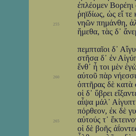
ἐπλέομεν Βορέηι 
ῥηϊδίως, ὡς εἴ τε
νηῶν πημάνθη, ἀλ
255
ἥμεθα, τὰς δ᾽ ἄνε
πεμπταῖοι δ᾽ Αἴγ
στῆσα δ᾽ ἐν Αἰγύ
ἔνθ᾽ ἦ τοι μὲν ἐγ
αὐτοῦ πὰρ νήεσσι
260
ὀπτῆρας δὲ κατὰ 
οἱ δ᾽ ὕβρει εἴξαν
αἶψα μάλ᾽ Αἰγυπ
πόρθεον, ἐκ δὲ γυ
αὐτούς τ᾽ ἔκτεινο
265
οἱ δὲ βοῆς ἀΐοντε