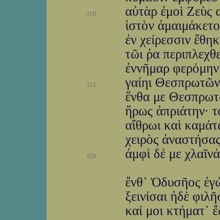
αὐτὰρ ἐμοὶ Ζεὺς α
310
ἱστὸν ἀμαιμάκετ
ἐν χείρεσσιν ἔθηκ
τῶι ῥα περιπλεχθ
ἐννῆμαρ φερόμην,
γαίηι Θεσπρωτῶν
315
ἔνθα με Θεσπρωτ
ἥρως ἀπριάτην· τ
αἴθρωι καὶ καμάτ
χειρὸς ἀναστήσας
ἀμφὶ δέ με χλαῖνά
320
ἔνθ᾽ Ὀδυσῆος ἐγ
ξεινίσαι ἠδὲ φιλῆ
καί μοι κτήματ᾽ 