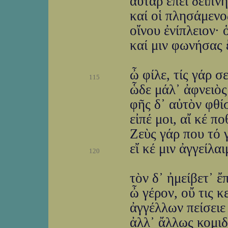
αὐτὰρ ἐπεὶ δείπν
καί οἱ πλησάμενο
οἴνου ἐνίπλειον· 
καί μιν φωνήσας 
ὦ φίλε, τίς γάρ σ
115
ὧδε μάλ᾽ ἀφνειὸς
φῆς δ᾽ αὐτὸν φθί
εἰπέ μοι, αἴ κέ π
Ζεὺς γάρ που τό γ
εἴ κέ μιν ἀγγείλα
120
τὸν δ᾽ ἠμείβετ᾽ 
ὦ γέρον, οὔ τις 
ἀγγέλλων πείσειε 
ἀλλ᾽ ἄλλως κομιδ