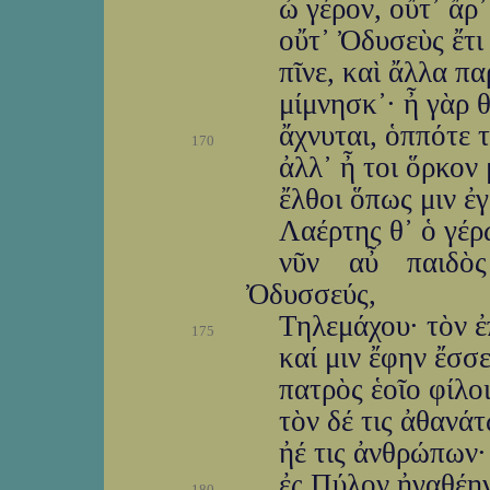
ὦ γέρον, οὔτ᾽ ἄρ᾽
οὔτ᾽ Ὀδυσεὺς ἔτι
πῖνε, καὶ ἄλλα π
μίμνησκ᾽· ἦ γὰρ 
ἄχνυται, ὁππότε 
170
ἀλλ᾽ ἦ τοι ὅρκον
ἔλθοι ὅπως μιν ἐ
Λαέρτης θ᾽ ὁ γέρ
νῦν αὖ παιδὸς
Ὀδυσσεύς,
Τηλεμάχου· τὸν ἐπ
175
καί μιν ἔφην ἔσσε
πατρὸς ἑοῖο φίλοι
τὸν δέ τις ἀθανά
ἠέ τις ἀνθρώπων·
ἐς Πύλον ἠγαθέην
180