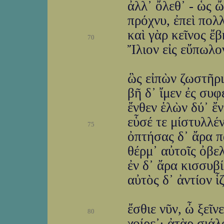
ἀλλ᾽ ὄλεθ᾽ - ὡς 
πρόχνυ, ἐπεὶ πολ
καὶ γὰρ κεῖνος ἔ
70
Ἴλιον εἰς εὔπωλο
ὣς εἰπὼν ζωστῆρι
βῆ δ᾽ ἴμεν ἐς συφ
ἔνθεν ἑλὼν δύ᾽ ἔν
εὗσέ τε μίστυλλέν
75
ὀπτήσας δ᾽ ἄρα 
θέρμ᾽ αὐτοῖς ὀβελ
ἐν δ᾽ ἄρα κισσυβί
αὐτὸς δ᾽ ἀντίον 
ἔσθιε νῦν, ὦ ξεῖν
80
χοίρε᾽· ἀτὰρ σιά