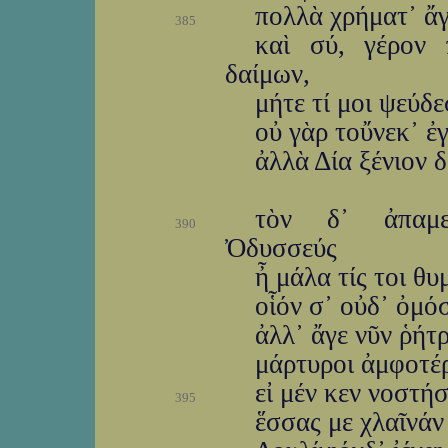
πολλὰ χρήματ᾽ ἄγ
385
καὶ σύ, γέρον 
δαίμων,
μήτε τί μοι ψεύδε
οὐ γὰρ τοὔνεκ᾽ ἐ
ἀλλὰ Δία ξένιον δ
τὸν δ᾽ ἀπαμε
390
Ὀδυσσεύς
ἦ μάλα τίς τοι θυ
οἷόν σ᾽ οὐδ᾽ ὀμό
ἀλλ᾽ ἄγε νῦν ῥήτ
μάρτυροι ἀμφοτέρ
εἰ μέν κεν νοστήσ
395
ἕσσας με χλαῖνάν