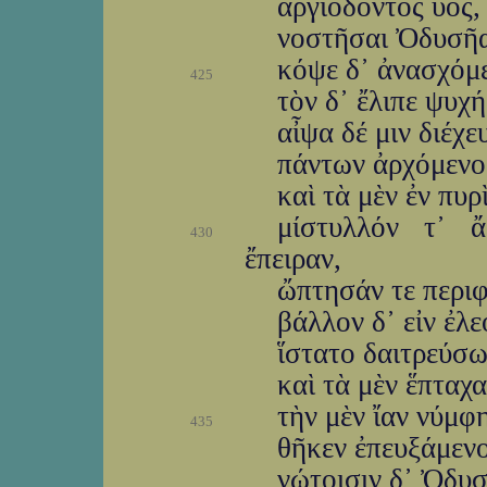
ἀργιόδοντος ὑός, 
νοστῆσαι Ὀδυσῆα
κόψε δ᾽ ἀνασχόμε
425
τὸν δ᾽ ἔλιπε ψυχή
αἶψα δέ μιν διέχε
πάντων ἀρχόμενος
καὶ τὰ μὲν ἐν πυρ
μίστυλλόν τ᾽ 
430
ἔπειραν,
ὤπτησάν τε περιφ
βάλλον δ᾽ εἰν ἐλ
ἵστατο δαιτρεύσων
καὶ τὰ μὲν ἕπταχ
τὴν μὲν ἴαν νύμφη
435
θῆκεν ἐπευξάμενο
νώτοισιν δ᾽ Ὀδυσ