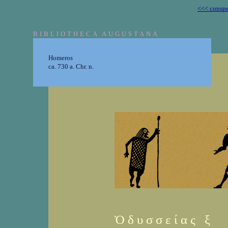
<<< conspe
BIBLIOTHECA AUGUSTANA
Homeros
ca. 730 a. Chr. n.
Ὀ δ υ σ σ ε ί α ς ξ