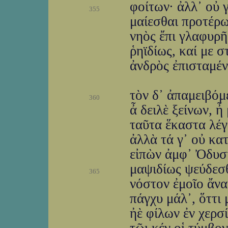
φοίτων· ἀλλ᾽ οὐ γ
355
μαίεσθαι προτέρω,
νηὸς ἔπι γλαφυρῆ
ῥηϊδίως, καί με 
ἀνδρὸς ἐπισταμένο
τὸν δ᾽ ἀπαμειβόμ
360
ἆ δειλὲ ξείνων, ἦ
ταῦτα ἕκαστα λέγ
ἀλλὰ τά γ᾽ οὐ κατ
εἰπὼν ἀμφ᾽ Ὀδυσῆ
μαψιδίως ψεύδεσθ
365
νόστον ἐμοῖο ἄνακ
πάγχυ μάλ᾽, ὅττι
ἠὲ φίλων ἐν χερσ