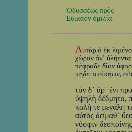
Ὀδυσσέως πρὸς
Εὔμαιον ὁμιλία.
_______________________________________
Α
ὐτὰρ ὁ ἐκ λιμέν
χῶρον ἀν᾽ ὑλήεντα 
πέφραδε δῖον ὑφορβ
κήδετο οἰκήων, οὓ
τὸν δ᾽ ἄρ᾽ ἐνὶ πρ
5
ὑψηλὴ δέδμητο, π
καλή τε μεγάλη τ
αὐτὸς δείμαθ᾽ ὕε
νόσφιν δεσποίνης