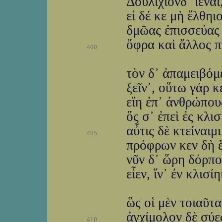
Δουλίχιόνδ᾽ ἰέναι
εἰ δέ κε μὴ ἔλθηι
δμῶας ἐπισσεύας 
ὄφρα καὶ ἄλλος π
400
τὸν δ᾽ ἀπαμειβόμ
ξεῖν᾽, οὕτω γάρ κ
εἴη ἐπ᾽ ἀνθρώπους
ὅς σ᾽ ἐπεὶ ἐς κλι
αὖτις δὲ κτείναιμ
405
πρόφρων κεν δὴ ἔ
νῦν δ᾽ ὥρη δόρποι
εἶεν, ἵν᾽ ἐν κλισ
ὣς οἱ μὲν τοιαῦτ
ἀγχίμολον δὲ σύε
410