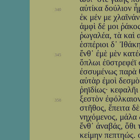
αὐτίκα δούλιον ἦ
340
ἐκ μέν με χλαῖνάν
ἀμφὶ δέ μοι ῥάκο
ῥωγαλέα, τὰ καὶ 
ἑσπέριοι δ᾽ Ἰθάκη
ἔνθ᾽ ἐμὲ μὲν κατ
345
ὅπλωι ἐϋστρεφέϊ 
ἐσσυμένως παρὰ 
αὐτὰρ ἐμοὶ δεσμὸ
ῥηϊδίως· κεφαλῆι
ξεστὸν ἐφόλκαιο
350
στῆθος, ἔπειτα δ
νηχόμενος, μάλα 
ἔνθ᾽ ἀναβάς, ὅθι 
κείμην πεπτηώς. 