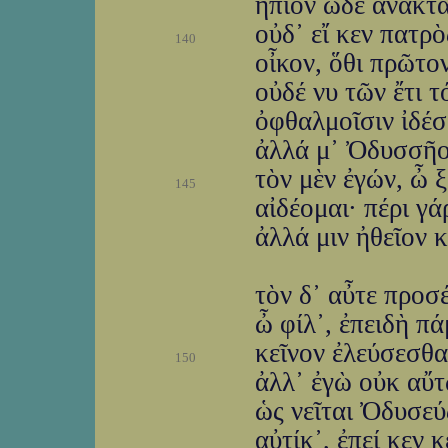
ἤπιον ὧδε ἄνακτα
οὐδ᾽ εἴ κεν πατρὸ
140
οἶκον, ὅθι πρῶτον
οὐδέ νυ τῶν ἔτι 
ὀφθαλμοῖσιν ἰδέσθ
ἀλλά μ᾽ Ὀδυσσῆος
τὸν μὲν ἐγών, ὦ ξ
145
αἰδέομαι· πέρι γά
ἀλλά μιν ἠθεῖον 
τὸν δ᾽ αὖτε προσ
ὦ φίλ᾽, ἐπειδὴ πά
κεῖνον ἐλεύσεσθαι
150
ἀλλ᾽ ἐγὼ οὐκ αὔτ
ὡς νεῖται Ὀδυσεύ
αὐτίκ᾽, ἐπεί κεν 