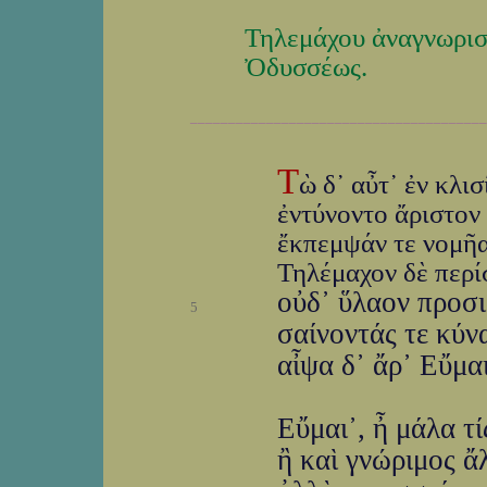
Τηλεμάχου ἀναγνωρι
Ὀδυσσέως.
_______________________________________
Τ
ὼ δ᾽ αὖτ᾽ ἐν κλι
ἐντύνοντο ἄριστον 
ἔκπεμψάν τε νομῆα
Τηλέμαχον δὲ περί
οὐδ᾽ ὕλαον προσι
5
σαίνοντάς τε κύνα
αἶψα δ᾽ ἄρ᾽ Εὔμα
Εὔμαι᾽, ἦ μάλα τί
ἢ καὶ γνώριμος ἄλ