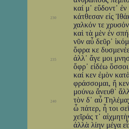
καί μ᾽ εὕδοντ᾽ ἐν
κάτθεσαν εἰς Ἰθά
230
χαλκόν τε χρυσόν
καὶ τὰ μὲν ἐν σπή
νῦν αὖ δεῦρ᾽ ἱκό
ὄφρα κε δυσμενέ
ἀλλ᾽ ἄγε μοι μνη
235
ὄφρ᾽ εἰδέω ὅσσοι 
καί κεν ἐμὸν κατ
φράσσομαι, ἤ κεν
μούνω ἄνευθ᾽ ἄλλ
τὸν δ᾽ αὖ Τηλέμα
240
ὦ πάτερ, ἦ τοι σε
χεῖράς τ᾽ αἰχμητὴ
ἀλλὰ λίην μέγα εἶ