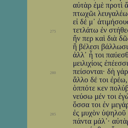
αὐτὰρ ἐμὲ προτὶ 
πτωχῶι λευγαλέωι
εἰ δέ μ᾽ ἀτιμήσο
τετλάτω ἐν στήθε
275
ἤν περ καὶ διὰ δ
ἢ βέλεσι βάλλωσι
ἀλλ᾽ ἦ τοι παύε
μειλιχίοις ἐπέεσσ
πείσονται· δὴ γά
280
ἄλλο δέ τοι ἐρέω,
ὁππότε κεν πολύβ
νεύσω μέν τοι ἐγ
ὅσσα τοι ἐν μεγά
ἐς μυχὸν ὑψηλοῦ 
285
πάντα μάλ᾽· αὐτὰ