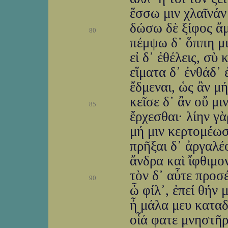
ἕσσω μιν χλαῖνάν 
δώσω δὲ ξίφος ἄμ
80
πέμψω δ᾽ ὅππη μι
εἰ δ᾽ ἐθέλεις, σὺ
εἵματα δ᾽ ἐνθάδ᾽
ἔδμεναι, ὡς ἂν μή
κεῖσε δ᾽ ἂν οὔ μι
85
ἔρχεσθαι· λίην γ
μή μιν κερτομέωσι
πρῆξαι δ᾽ ἀργαλέ
ἄνδρα καὶ ἴφθιμον
τὸν δ᾽ αὖτε προσ
90
ὦ φίλ᾽, ἐπεί θήν 
ἦ μάλα μευ καταδ
οἷά φατε μνηστῆ