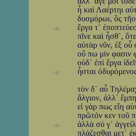
ἀλλ᾽ ἄγε μοι τόδε
ἦ καὶ Λαέρτηι αὐ
δυσμόρωι, ὃς τῆ
ἔργα τ᾽ ἐποπτεύε
140
πῖνε καὶ ἦσθ᾽, ὅτ
αὐτὰρ νῦν, ἐξ οὗ 
οὔ πω μίν φασιν 
οὐδ᾽ ἐπὶ ἔργα ἰδε
ἧσται ὀδυρόμενος
145
τὸν δ᾽ αὖ Τηλέμα
ἄλγιον, ἀλλ᾽ ἔμπη
εἰ γὰρ πως εἴη αὐ
πρῶτόν κεν τοῦ π
ἀλλὰ σύ γ᾽ ἀγγεί
150
πλάζεσθαι μετ᾽ ἐκ