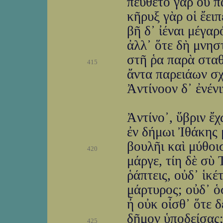
πεύθετο γὰρ οὗ π
κῆρυξ γὰρ οἱ ἔει
βῆ δ᾽ ἰέναι μέγαρ
ἀλλ᾽ ὅτε δὴ μνησ
στῆ ῥα παρὰ σταθ
415
ἄντα παρειάων σ
Ἀντίνοον δ᾽ ἐνένι
Ἀντίνο᾽, ὕβριν ἔ
ἐν δήμωι Ἰθάκης 
βουλῆι καὶ μύθοισ
420
μάργε, τίη δὲ σὺ
ῥάπτεις, οὐδ᾽ ἱκέ
μάρτυρος; οὐδ᾽ ὁ
ἦ οὐκ οἶσθ᾽ ὅτε 
δῆμον ὑποδείσας;
425