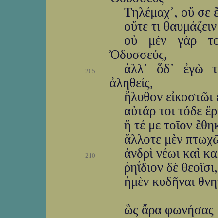
Τηλέμαχ᾽, οὔ σε 
οὔτε τι θαυμάζει
οὐ μὲν γάρ το
Ὀδυσσεύς,
ἀλλ᾽ ὅδ᾽ ἐγὼ τ
205
ἀληθείς,
ἤλυθον εἰκοστῶι ἔ
αὐτάρ τοι τόδε ἔ
ἥ τέ με τοῖον ἔθη
ἄλλοτε μὲν πτωχῶ
ἀνδρὶ νέωι καὶ κα
210
ῥηΐδιον δὲ θεοῖσι
ἠμὲν κυδῆναι θνη
ὣς ἄρα φωνήσας κ