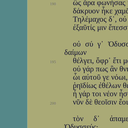
ὣς ἄρα φωνήσας υ
190
δάκρυον ἧκε χαμᾶζ
Τηλέμαχος δ᾽, οὐ 
ἐξαῦτίς μιν ἔπεσ
οὐ σύ γ᾽ Ὀδυσσ
δαίμων
θέλγει, ὄφρ᾽ ἔτι
195
οὐ γάρ πως ἂν θν
ὧι αὐτοῦ γε νόωι
ῥηϊδίως ἐθέλων θ
ἦ γάρ τοι νέον ἦ
νῦν δὲ θεοῖσιν ἔο
200
τὸν δ᾽ ἀπαμε
Ὀδυσσεύς·