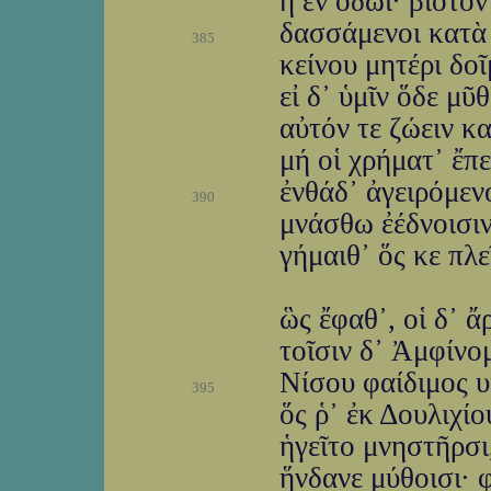
ἢ ἐν ὁδῶι· βίοτον
δασσάμενοι κατὰ 
385
κείνου μητέρι δοῖ
εἰ δ᾽ ὑμῖν ὅδε μ
αὐτόν τε ζώειν κα
μή οἱ χρήματ᾽ ἔπ
ἐνθάδ᾽ ἀγειρόμεν
390
μνάσθω ἐέδνοισιν 
γήμαιθ᾽ ὅς κε πλε
ὣς ἔφαθ᾽, οἱ δ᾽ 
τοῖσιν δ᾽ Ἀμφίνο
Νίσου φαίδιμος υ
395
ὅς ῥ᾽ ἐκ Δουλιχί
ἡγεῖτο μνηστῆρσι
ἥνδανε μύθοισι· 