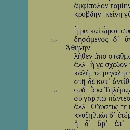
ἀμφίπολον ταμίην
κρύβδην· κείνη γὰ
ἦ ῥα καὶ ὦρσε συφ
δησάμενος δ᾽ ὑ
155
Ἀθήνην
λῆθεν ἀπὸ σταθμ
ἀλλ᾽ ἥ γε σχεδὸν 
καλῆι τε μεγάληι 
στῆ δὲ κατ᾽ ἀντί
οὐδ᾽ ἄρα Τηλέμαχ
160
οὐ γὰρ πω πάντεσ
ἀλλ᾽ Ὀδυσεύς τε κ
κνυζηθμῶι δ᾽ ἑτέ
ἡ δ᾽ ἄρ᾽ ἐπ᾽ 