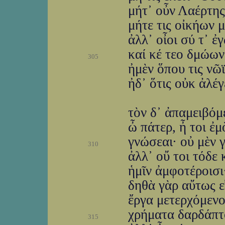
μήτ᾽ οὖν Λαέρτης
μήτε τις οἰκήων 
ἀλλ᾽ οἶοι σύ τ᾽ ἐ
καί κέ τεο δμώων
305
ἠμὲν ὅπου τις νῶϊ 
ἠδ᾽ ὅτις οὐκ ἀλέγε
τὸν δ᾽ ἀπαμειβόμ
ὦ πάτερ, ἦ τοι ἐμ
γνώσεαι· οὐ μὲν γ
310
ἀλλ᾽ οὔ τοι τόδε
ἡμῖν ἀμφοτέροισι
δηθὰ γὰρ αὔτως ε
ἔργα μετερχόμενος
χρήματα δαρδάπτο
315