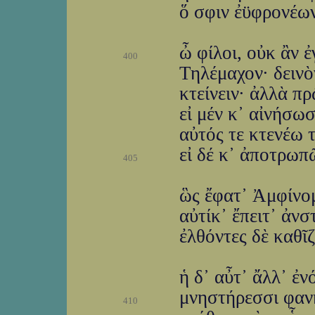
ὅ σφιν ἐϋφρονέων
ὦ φίλοι, οὐκ ἂν ἐ
400
Τηλέμαχον· δεινὸ
κτείνειν· ἀλλὰ π
εἰ μέν κ᾽ αἰνήσωσ
αὐτός τε κτενέω 
εἰ δέ κ᾽ ἀποτρωπ
405
ὣς ἔφατ᾽ Ἀμφίνομ
αὐτίκ᾽ ἔπειτ᾽ ἀν
ἐλθόντες δὲ καθῖζ
ἡ δ᾽ αὖτ᾽ ἄλλ᾽ ἐ
μνηστήρεσσι φανῆ
410