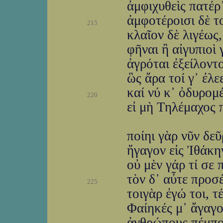
ἀμφιχυθεὶς πατέρ
ἀμφοτέροισι δὲ τ
215
κλαῖον δὲ λιγέως,
φῆναι ἢ αἰγυπιοὶ 
ἀγρόται ἐξείλοντ
ὣς ἄρα τοί γ᾽ ἐλε
καί νύ κ᾽ ὀδυρομέ
220
εἰ μὴ Τηλέμαχος 
ποίηι γὰρ νῦν δεῦ
ἤγαγον εἰς Ἰθάκη
οὐ μὲν γάρ τί σε 
τὸν δ᾽ αὖτε προσ
225
τοιγὰρ ἐγώ τοι, 
Φαίηκές μ᾽ ἄγαγο
ἀνθρώπους πέμπου