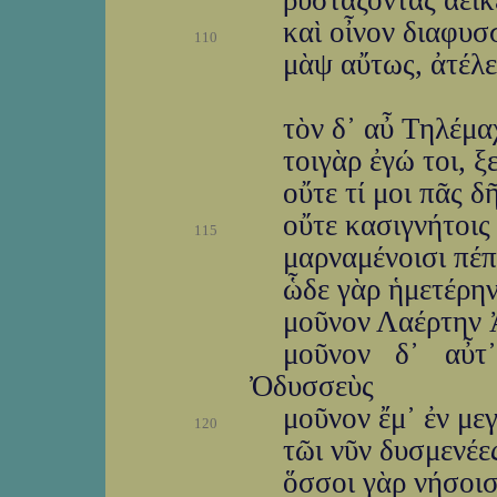
ῥυστάζοντας ἀει
καὶ οἶνον διαφυσ
110
μὰψ αὔτως, ἀτέλε
τὸν δ᾽ αὖ Τηλέμα
τοιγὰρ ἐγώ τοι, 
οὔτε τί μοι πᾶς δ
οὔτε κασιγνήτοις
115
μαρναμένοισι πέπο
ὧδε γὰρ ἡμετέρη
μοῦνον Λαέρτην Ἀ
μοῦνον δ᾽ αὖτ
Ὀδυσσεὺς
μοῦνον ἔμ᾽ ἐν με
120
τῶι νῦν δυσμενέες
ὅσσοι γὰρ νήσοισ