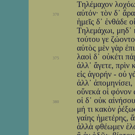
Τηλέμαχον λοχόων
αὐτόν· τὸν δ᾽ ἄρ
370
ἡμεῖς δ᾽ ἐνθάδε 
Τηλεμάχωι, μηδ᾽ 
τούτου γε ζώοντο
αὐτὸς μὲν γὰρ ἐπ
λαοὶ δ᾽ οὐκέτι π
375
ἀλλ᾽ ἄγετε, πρὶν
εἰς ἀγορήν - οὐ γ
ἀλλ᾽ ἀπομηνίσει, 
οὕνεκά οἱ φόνον 
οἱ δ᾽ οὐκ αἰνήσο
380
μή τι κακὸν ῥέξω
γαίης ἡμετέρης, 
ἀλλὰ φθέωμεν ἑλό