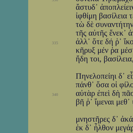
ἄστυδ᾽ ἀποπλείειν
ἰφθίμη βασίλεια 
τὼ δὲ συναντήτην
τῆς αὐτῆς ἕνεκ᾽ ἀ
ἀλλ᾽ ὅτε δή ῥ᾽ ἵκ
335
κῆρυξ μέν ῥα μέση
ἤδη τοι, βασίλεια
Πηνελοπείηι δ᾽ ε
πάνθ᾽ ὅσα οἱ φίλ
αὐτὰρ ἐπεὶ δὴ πᾶ
340
βῆ ῥ᾽ ἴμεναι μεθ᾽ 
μνηστῆρες δ᾽ ἀκά
ἐκ δ᾽ ἦλθον μεγά