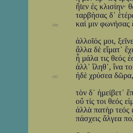
ἤϊεν ἐς κλισίην· 
ταρβήσας δ᾽ ἑτέρ
καί μιν φωνήσας 
180
ἀλλοῖός μοι, ξεῖν
ἄλλα δὲ εἵματ᾽ ἔχ
ἦ μάλα τις θεός ἐ
ἀλλ᾽ ἵληθ᾽, ἵνα τ
ἠδὲ χρύσεα δῶρα,
185
τὸν δ᾽ ἠμείβετ᾽ 
οὔ τίς τοι θεός εἰ
ἀλλὰ πατὴρ τεός ε
πάσχεις ἄλγεα πο