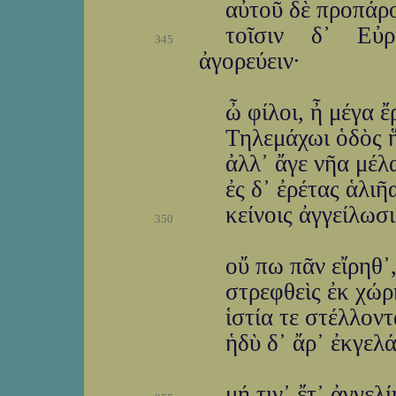
αὐτοῦ δὲ προπάρ
τοῖσιν δ᾽ Εὐρ
345
ἀγορεύειν·
ὦ φίλοι, ἦ μέγα 
Τηλεμάχωι ὁδὸς ἥ
ἀλλ᾽ ἄγε νῆα μέλ
ἐς δ᾽ ἐρέτας ἁλιῆ
κείνοις ἀγγείλωσ
350
οὔ πω πᾶν εἴρηθ᾽,
στρεφθεὶς ἐκ χώρ
ἱστία τε στέλλοντ
ἡδὺ δ᾽ ἄρ᾽ ἐκγελ
μή τιν᾽ ἔτ᾽ ἀγγελ