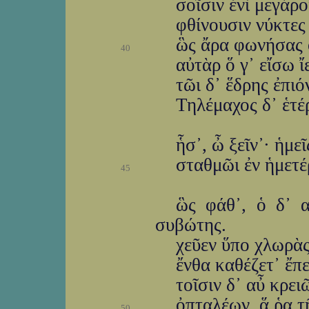
σοῖσιν ἐνὶ μεγάροι
φθίνουσιν νύκτες
ὣς ἄρα φωνήσας ο
40
αὐτὰρ ὅ γ᾽ εἴσω ἴ
τῶι δ᾽ ἕδρης ἐπι
Τηλέμαχος δ᾽ ἑτέ
ἧσ᾽, ὦ ξεῖν᾽· ἡμε
σταθμῶι ἐν ἡμετέ
45
ὣς φάθ᾽, ὁ δ᾽ α
συβώτης.
χεῦεν ὕπο χλωρὰς
ἔνθα καθέζετ᾽ ἔπ
τοῖσιν δ᾽ αὖ κρε
ὀπταλέων, ἅ ῥα τ
50