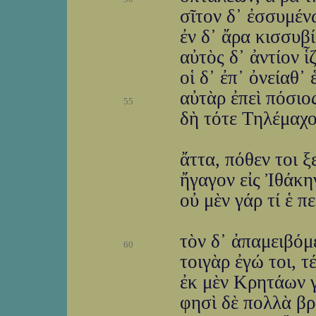
σῖτον δ᾽ ἐσσυμέν
ἐν δ᾽ ἄρα κισσυβί
αὐτὸς δ᾽ ἀντίον ἷ
οἱ δ᾽ ἐπ᾽ ὀνείαθ᾽
αὐτὰρ ἐπεὶ πόσιος
55
δὴ τότε Τηλέμαχ
ἄττα, πόθεν τοι ξ
ἤγαγον εἰς Ἰθάκη
οὐ μὲν γάρ τί ἑ π
τὸν δ᾽ ἀπαμειβόμ
60
τοιγὰρ ἐγώ τοι, 
ἐκ μὲν Κρητάων γ
φησὶ δὲ πολλὰ βρ