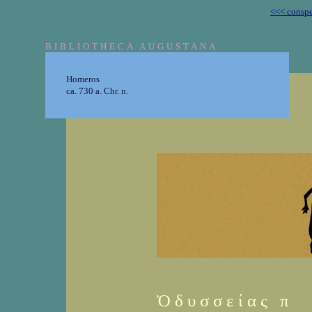
<<< conspe
BIBLIOTHECA AUGUSTANA
Homeros
ca. 730 a. Chr. n.
Ὀ δ υ σ σ ε ί α ς π