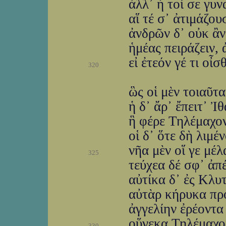
ἀλλ᾽ ἦ τοί σε γυ
αἵ τέ σ᾽ ἀτιμάζουσ
ἀνδρῶν δ᾽ οὐκ ἂν
ἡμέας πειράζειν, 
εἰ ἐτεόν γέ τι οἶσ
320
ὣς οἱ μὲν τοιαῦτ
ἡ δ᾽ ἄρ᾽ ἔπειτ᾽ Ἰ
ἣ φέρε Τηλέμαχον
οἱ δ᾽ ὅτε δὴ λιμέ
νῆα μὲν οἵ γε μέλ
325
τεύχεα δέ σφ᾽ ἀπ
αὐτίκα δ᾽ ἐς Κλυ
αὐτὰρ κήρυκα πρ
ἀγγελίην ἐρέοντα
οὕνεκα Τηλέμαχος
330