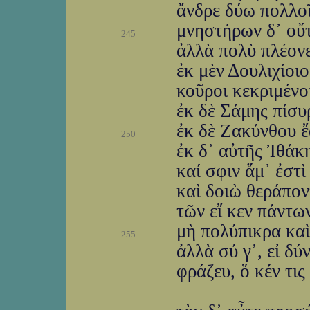
ἄνδρε δύω πολλοῖ
μνηστήρων δ᾽ οὔτ᾽
245
ἀλλὰ πολὺ πλέονες
ἐκ μὲν Δουλιχίοι
κοῦροι κεκριμένοι
ἐκ δὲ Σάμης πίσυρ
ἐκ δὲ Ζακύνθου ἔ
250
ἐκ δ᾽ αὐτῆς Ἰθάκ
καί σφιν ἅμ᾽ ἐστ
καὶ δοιὼ θεράπον
τῶν εἴ κεν πάντω
μὴ πολύπικρα καὶ
255
ἀλλὰ σύ γ᾽, εἰ δύ
φράζευ, ὅ κέν τι