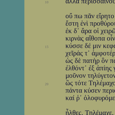
ἀλλὰ περισσαίνου
10
οὔ πω πᾶν εἴρητο 
ἔστη ἐνὶ προθύρο
ἐκ δ᾽ ἄρα οἱ χειρ
κιρνὰς αἴθοπα οἶν
κύσσε δέ μιν κεφ
15
χεῖράς τ᾽ ἀμφοτέ
ὡς δὲ πατὴρ ὃν π
ἐλθόντ᾽ ἐξ ἀπίης 
μοῦνον τηλύγετον
ὣς τότε Τηλέμαχο
20
πάντα κύσεν περι
καί ῥ᾽ ὀλοφυρόμε
ἦλθες, Τηλέμαχε,