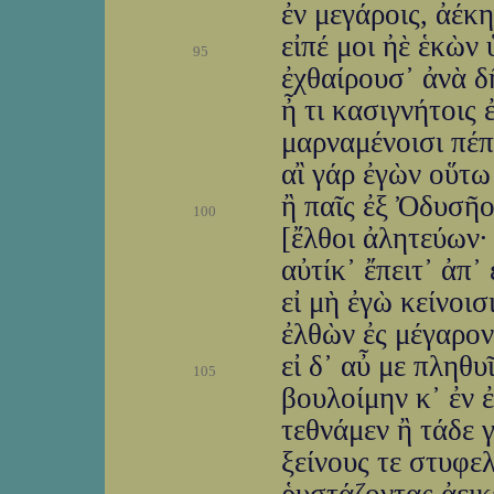
ἐν μεγάροις, ἀέκη
εἰπέ μοι ἠὲ ἑκὼν 
95
ἐχθαίρουσ᾽ ἀνὰ δ
ἦ τι κασιγνήτοις 
μαρναμένοισι πέπο
αἲ γάρ ἐγὼν οὕτω 
ἢ παῖς ἐξ Ὀδυσῆο
100
[ἔλθοι ἀλητεύων· 
αὐτίκ᾽ ἔπειτ᾽ ἀπ᾽
εἰ μὴ ἐγὼ κείνοισ
ἐλθὼν ἐς μέγαρο
εἰ δ᾽ αὖ με πληθ
105
βουλοίμην κ᾽ ἐν 
τεθνάμεν ἢ τάδε γ
ξείνους τε στυφε