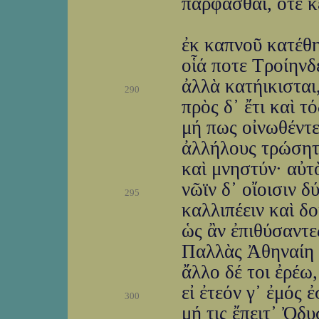
παρφάσθαι, ὅτε κ
ἐκ καπνοῦ κατέθηκ
οἷά ποτε Τροίηνδ
ἀλλὰ κατήικισται
290
πρὸς δ᾽ ἔτι καὶ τ
μή πως οἰνωθέντες
ἀλλήλους τρώσητε
καὶ μνηστύν· αὐτ
νῶϊν δ᾽ οἴοισιν 
295
καλλιπέειν καὶ δο
ὡς ἂν ἐπιθύσαντες
Παλλὰς Ἀθηναίη θ
ἄλλο δέ τοι ἐρέω,
εἰ ἐτεόν γ᾽ ἐμός 
300
μή τις ἔπειτ᾽ Ὀδ