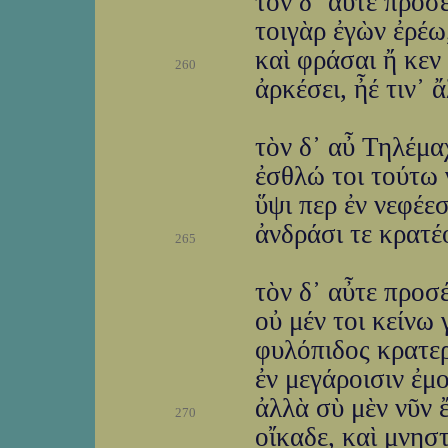
τὸν δ᾽ αὖτε προσ
τοιγὰρ ἐγὼν ἐρέω
καὶ φράσαι ἤ κεν
260
ἀρκέσει, ἦέ τιν᾽
τὸν δ᾽ αὖ Τηλέμα
ἐσθλώ τοι τούτω 
ὕψι περ ἐν νεφέε
ἀνδράσι τε κρατέο
265
τὸν δ᾽ αὖτε προσ
οὐ μέν τοι κείνω
φυλόπιδος κρατερ
ἐν μεγάροισιν ἐμ
ἀλλὰ σὺ μὲν νῦν 
270
οἴκαδε, καὶ μνησ