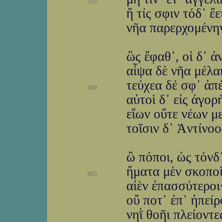
355
ἤ τίς σφιν τόδ᾽ ἔ
νῆα παρερχομένην
ὣς ἔφαθ᾽, οἱ δ᾽ ἀ
αἶψα δὲ νῆα μέλα
τεύχεα δέ σφ᾽ ἀπ
360
αὐτοὶ δ᾽ εἰς ἀγορ
εἴων οὔτε νέων με
τοῖσιν δ᾽ Ἀντίνοο
ὢ πόποι, ὡς τόνδ
ἤματα μὲν σκοποὶ
365
αἰὲν ἐπασσύτεροι
οὔ ποτ᾽ ἐπ᾽ ἠπείρ
νηῒ θοῆι πλείοντ