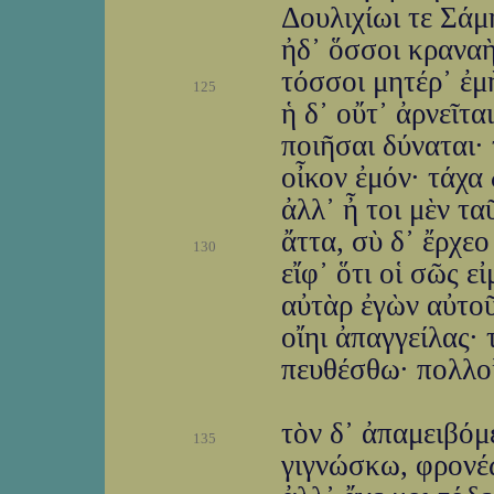
Δουλιχίωι τε Σάμ
ἠδ᾽ ὅσσοι κραναὴ
τόσσοι μητέρ᾽ ἐμ
125
ἡ δ᾽ οὔτ᾽ ἀρνεῖτα
ποιῆσαι δύναται· 
οἶκον ἐμόν· τάχα 
ἀλλ᾽ ἦ τοι μὲν τα
ἄττα, σὺ δ᾽ ἔρχε
130
εἴφ᾽ ὅτι οἱ σῶς ε
αὐτὰρ ἐγὼν αὐτοῦ
οἴηι ἀπαγγείλας·
πευθέσθω· πολλοὶ
τὸν δ᾽ ἀπαμειβόμ
135
γιγνώσκω, φρονέω