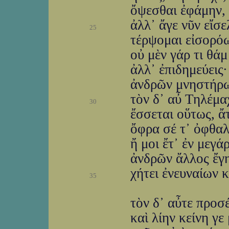
ὄψεσθαι ἐφάμην, 
ἀλλ᾽ ἄγε νῦν εἴσε
25
τέρψομαι εἰσορόω
οὐ μὲν γάρ τι θάμ
ἀλλ᾽ ἐπιδημεύεις·
ἀνδρῶν μνηστήρω
τὸν δ᾽ αὖ Τηλέμα
30
ἔσσεται οὕτως, ἄτ
ὄφρα σέ τ᾽ ὀφθαλ
ἤ μοι ἔτ᾽ ἐν μεγά
ἀνδρῶν ἄλλος ἔγ
χήτει ἐνευναίων κ
35
τὸν δ᾽ αὖτε προσ
καὶ λίην κείνη γε