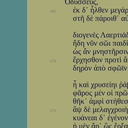
Ὀδυσσεύς,
ἐκ δ᾽ ἦλθεν μεγάρ
165
στῆ δὲ πάροιθ᾽ α
διογενὲς Λαερτιά
ἤδη νῦν σῶι παιδ
ὡς ἄν μνηστῆρσιν
ἔρχησθον προτὶ ἄ
170
δηρὸν ἀπὸ σφῶϊν 
ἦ καὶ χρυσείηι ῥ
φᾶρος μέν οἱ πρῶ
θῆκ᾽ ἀμφὶ στήθεσ
ἂψ δὲ μελαγχροιὴ
175
κυάνεαι δ᾽ ἐγένον
ἡ μὲν ἄρ᾽ ὣς ἔρξ