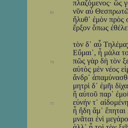
πλαζόμενος· ὣς γ
νῦν αὖ Θεσπρωτῶ
65
ἤλυθ᾽ ἐμὸν πρὸς 
ἔρξον ὅπως ἐθέλεις
τὸν δ᾽ αὖ Τηλέμα
Εὔμαι᾽, ἦ μάλα τ
πῶς γὰρ δὴ τὸν ξ
70
αὐτὸς μὲν νέος εἰ
ἄνδρ᾽ ἀπαμύνασθα
μητρὶ δ᾽ ἐμῆι δίχ
ἢ αὐτοῦ παρ᾽ ἐμοί
εὐνήν τ᾽ αἰδομένη
75
ἦ ἤδη ἅμ᾽ ἕπηται
μνᾶται ἐνὶ μεγάρο
ἀλλ᾽ ἦ τοὶ τὸν ξε