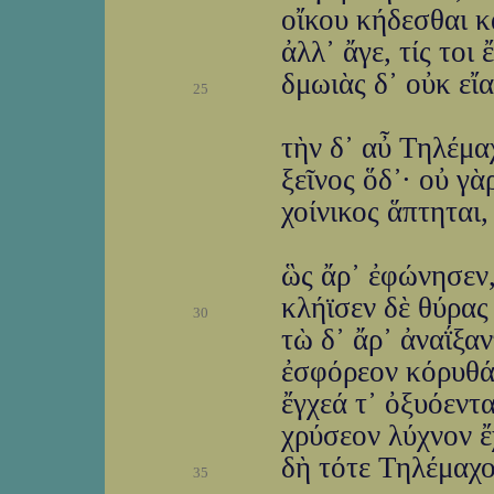
οἴκου κήδεσθαι κ
ἀλλ᾽ ἄγε, τίς τοι
δμωιὰς δ᾽ οὐκ εἴ
25
τὴν δ᾽ αὖ Τηλέμα
ξεῖνος ὅδ᾽· οὐ γὰ
χοίνικος ἅπτηται
ὣς ἄρ᾽ ἐφώνησεν,
κλήϊσεν δὲ θύρας
30
τὼ δ᾽ ἄρ᾽ ἀναΐξα
ἐσφόρεον κόρυθά
ἔγχεά τ᾽ ὀξυόεντ
χρύσεον λύχνον ἔ
δὴ τότε Τηλέμαχο
35