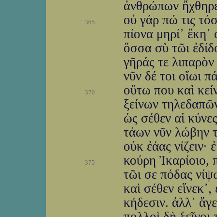
ἀνθρώπων ἤχθηρε
οὐ γάρ πώ τις τό
365
πίονα μηρί᾽ ἔκη᾽
ὅσσα σὺ τῶι ἐδίδ
γῆράς τε λιπαρὸν
νῦν δέ τοι οἴωι 
οὕτω που καὶ κεί
370
ξείνων τηλεδαπῶν
ὡς σέθεν αἱ κύνε
τάων νῦν λώβην τ
οὐκ ἐάας νίζειν·
κούρη Ἰκαρίοιο, 
375
τῶι σε πόδας νίψ
καὶ σέθεν εἵνεκ᾽,
κήδεσιν. ἀλλ᾽ ἄγε
πολλοὶ δὴ ξεῖνοι 