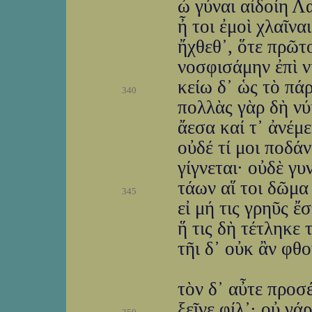
ὦ γύναι αἰδοίη 
ἦ τοι ἐμοὶ χλαῖνα
ἤχθεθ᾽, ὅτε πρῶτ
νοσφισάμην ἐπὶ ν
κείω δ᾽ ὡς τὸ πά
340
πολλὰς γὰρ δὴ νύκ
ἄεσα καί τ᾽ ἀνέμ
οὐδέ τί μοι ποδά
γίγνεται· οὐδὲ γ
τάων αἵ τοι δῶμα
345
εἰ μή τις γρηῦς ἔσ
ἥ τις δὴ τέτληκε
τῆι δ᾽ οὐκ ἂν φθ
τὸν δ᾽ αὖτε προσ
ξεῖνε φίλ᾽· οὐ γά