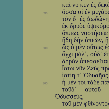
καί νύ κεν ἐς δεκ
ὅσσα οἱ ἐν μεγάρο
295
τὸν δ᾽ ἐς Δωδώνη
ἐκ δρυὸς ὑψικόμο
ὅππως νοστήσειε 
ἤδη δὴν ἀπεών, 
ὣς ὁ μὲν οὕτως ἐ
300
ἄγχι μάλ᾽, οὐδ᾽ ἔ
δηρὸν ἀπεσσεῖται
ἴστω νῦν Ζεὺς πρ
ἱστίη τ᾽ Ὀδυσῆος
ἦ μέν τοι τάδε πά
305
τοῦδ᾽ αὐτοῦ λ
Ὀδυσσεύς,
τοῦ μὲν φθίνοντος