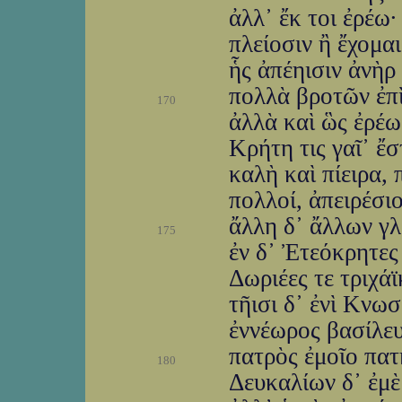
ἀλλ᾽ ἔκ τοι ἐρέω·
πλείοσιν ἢ ἔχομαι
ἧς ἀπέηισιν ἀνὴρ
πολλὰ βροτῶν ἐπὶ
170
ἀλλὰ καὶ ὣς ἐρέω 
Κρήτη τις γαῖ᾽ ἔσ
καλὴ καὶ πίειρα, 
πολλοί, ἀπειρέσιο
ἄλλη δ᾽ ἄλλων γλ
175
ἐν δ᾽ Ἐτεόκρητες
Δωριέες τε τριχάϊ
τῆισι δ᾽ ἐνὶ Κνω
ἐννέωρος βασίλευ
πατρὸς ἐμοῖο πα
180
Δευκαλίων δ᾽ ἐμὲ