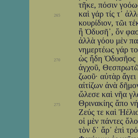
τῆκε, πόσιν γοόω
καὶ γάρ τίς τ᾽ ἀ
265
κουρίδιον, τῶι τέ
ἢ Ὀδυσῆ᾽, ὅν φασι
ἀλλὰ γόου μὲν πα
νημερτέως γάρ το
ὡς ἤδη Ὀδυσῆος 
270
ἀγχοῦ, Θεσπρωτῶν
ζωοῦ· αὐτὰρ ἄγει
αἰτίζων ἀνὰ δῆμο
ὤλεσε καὶ νῆα γλ
Θρινακίης ἄπο νή
275
Ζεύς τε καὶ Ἠέλιο
οἱ μὲν πάντες ὄλ
τὸν δ᾽ ἄρ᾽ ἐπὶ τρ