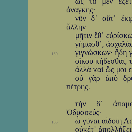
ὣς τὸ μὲν ἐξετ
ἀνάγκης·
νῦν δ᾽ οὔτ᾽ ἐκφ
ἄλλην
μῆτιν ἔθ᾽ εὑρίσκ
γήμασθ᾽, ἀσχαλάα
γιγνώσκων· ἤδη γ
160
οἴκου κήδεσθαι, τ
ἀλλὰ καὶ ὥς μοι ε
οὐ γὰρ ἀπὸ δρ
πέτρης.
τὴν δ᾽ ἀπαμε
Ὀδυσσεύς·
ὦ γύναι αἰδοίη 
165
οὐκέτ᾽ ἀπολλήξει