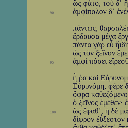
ὣς φάτο, τοῦ δ᾽ 
ἀμφίπολον δ᾽ ἐνέν
90
πάντως, θαρσαλέη,
ἔρδουσα μέγα ἔργ
πάντα γὰρ εὖ ἤιδη
ὡς τὸν ξεῖνον ἔμε
ἀμφὶ πόσει εἴρεσθ
95
ἦ ῥα καὶ Εὐρυνόμ
Εὐρυνόμη, φέρε δ
ὄφρα καθεζόμενος
ὁ ξεῖνος ἐμέθεν· 
ὣς ἔφαθ᾽, ἡ δὲ μ
100
δίφρον ἐΰξεστον 
ἔνθα καθέζετ᾽ ἔπ