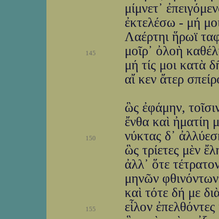
μίμνετ᾽ ἐπειγόμεν
ἐκτελέσω - μή μο
Λαέρτηι ἥρωϊ ταφή
μοῖρ᾽ ὀλοὴ καθέλ
145
μή τίς μοι κατὰ 
αἴ κεν ἄτερ σπείρ
ὣς ἐφάμην, τοῖσι
ἔνθα καὶ ἠματίη 
νύκτας δ᾽ ἀλλύεσ
150
ὣς τρίετες μὲν ἔ
ἀλλ᾽ ὅτε τέτρατο
μηνῶν φθινόντων,
καὶ τότε δή με δ
εἷλον ἐπελθόντες
155