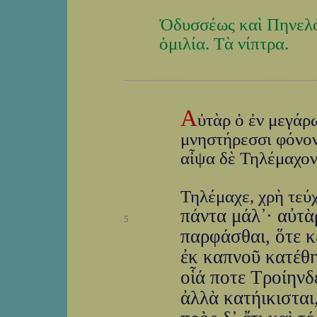
Ὀδυσσέως καὶ Πηνελ
ὁμιλία. Τὰ νίπτρα.
_______________________________________
Α
ὐτὰρ ὁ ἐν μεγάρ
μνηστήρεσσι φόνον
αἶψα δὲ Τηλέμαχον
Τηλέμαχε, χρὴ τεύ
πάντα μάλ᾽· αὐτὰ
5
παρφάσθαι, ὅτε κ
ἐκ καπνοῦ κατέθηκ
οἷά ποτε Τροίηνδ
ἀλλὰ κατήικισται