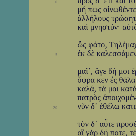
πρὸς δ᾽ ἔτι καὶ τ
10
μή πως οἰνωθέντες
ἀλλήλους τρώσητε
καὶ μνηστύν· αὐτ
ὣς φάτο, Τηλέμαχ
ἐκ δὲ καλεσσάμε
15
μαῖ᾽, ἄγε δή μοι 
ὄφρα κεν ἐς θάλα
καλά, τά μοι κατ
πατρὸς ἀποιχομένο
νῦν δ᾽ ἐθέλω κατα
20
τὸν δ᾽ αὖτε προσ
αἲ γὰρ δή ποτε, 