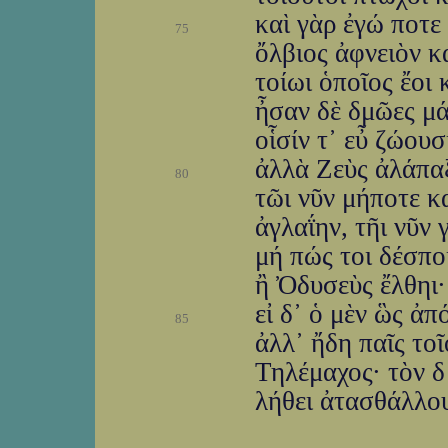
καὶ γὰρ ἐγώ ποτε
75
ὄλβιος ἀφνειὸν κ
τοίωι ὁποῖος ἔοι 
ἦσαν δὲ δμῶες μά
οἷσίν τ᾽ εὖ ζώουσ
ἀλλὰ Ζεὺς ἀλάπαξ
80
τῶι νῦν μήποτε κ
ἀγλαΐην, τῆι νῦν 
μή πώς τοι δέσπο
ἢ Ὀδυσεὺς ἔλθηι· 
εἰ δ᾽ ὁ μὲν ὣς ἀπ
85
ἀλλ᾽ ἤδη παῖς το
Τηλέμαχος· τὸν δ᾽
λήθει ἀτασθάλλουσ