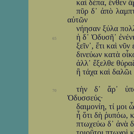
καὶ δέπα, ἔνθεν ἄ
πῦρ δ᾽ ἀπὸ λαμπ
αὐτῶν
νήησαν ξύλα πολλ
ἡ δ᾽ Ὀδυσῆ᾽ ἐνέν
65
ξεῖν᾽, ἔτι καὶ νῦν
δινεύων κατὰ οἶκο
ἀλλ᾽ ἔξελθε θύραζ
ἢ τάχα καὶ δαλῶι
τὴν δ᾽ ἄρ᾽ ὑπ
70
Ὀδυσσεύς·
δαιμονίη, τί μοι 
ἦ ὅτι δὴ ῥυπόω, κ
πτωχεύω δ᾽ ἀνὰ δ
τοιοῦτοι πτωχοὶ 