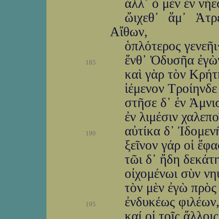
ἀλλ᾽ ὁ μὲν ἐν νή
ὤιχεθ᾽ ἅμ᾽ Ἀτρ
Αἴθων,
ὁπλότερος γενεῆι
ἔνθ᾽ Ὀδυσῆα ἐγὼν
185
καὶ γὰρ τὸν Κρήτ
ἱέμενον Τροίηνδ
στῆσε δ᾽ ἐν Ἀμνισ
ἐν λιμέσιν χαλεπο
αὐτίκα δ᾽ Ἰδομεν
190
ξεῖνον γάρ οἱ ἔφα
τῶι δ᾽ ἤδη δεκάτ
οἰχομένωι σὺν νη
τὸν μὲν ἐγὼ πρὸς
ἐνδυκέως φιλέων,
195
καί οἱ τοῖς ἄλλοι