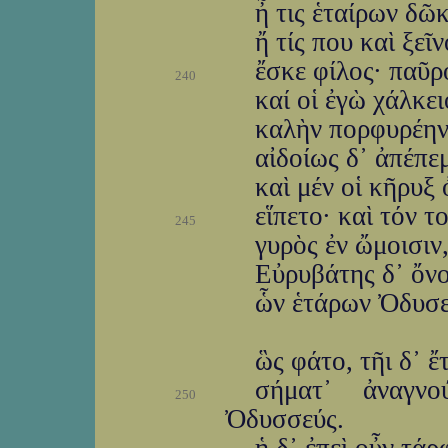
ἦ τις ἑταίρων δῶκ
ἤ τίς που καὶ ξεῖ
ἔσκε φίλος· παῦρ
240
καί οἱ ἐγὼ χάλκε
καλὴν πορφυρέην 
αἰδοίως δ᾽ ἀπέπε
καὶ μέν οἱ κῆρυξ
εἵπετο· καὶ τόν τ
245
γυρὸς ἐν ὤμοισιν
Εὐρυβάτης δ᾽ ὄνο
ὧν ἑτάρων Ὀδυσεύ
ὣς φάτο, τῆι δ᾽ ἔ
σήματ᾽ ἀναγν
250
Ὀδυσσεύς.