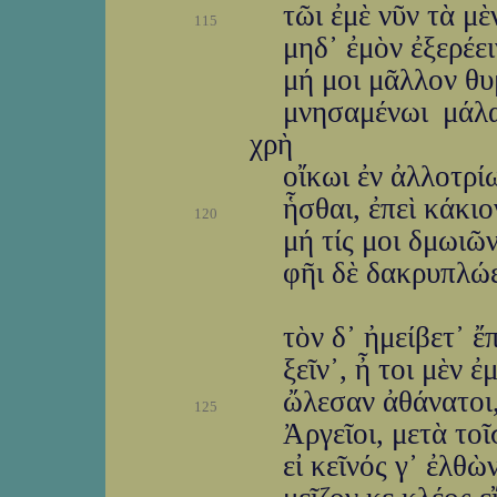
τῶι ἐμὲ νῦν τὰ μὲ
115
μηδ᾽ ἐμὸν ἐξερέει
μή μοι μᾶλλον θυ
μνησαμένωι μάλα
χρὴ
οἴκωι ἐν ἀλλοτρί
ἧσθαι, ἐπεὶ κάκιο
120
μή τίς μοι δμωιῶν
φῆι δὲ δακρυπλώε
τὸν δ᾽ ἠμείβετ᾽ 
ξεῖν᾽, ἦ τοι μὲν ἐ
ὤλεσαν ἀθάνατοι,
125
Ἀργεῖοι, μετὰ τοῖ
εἰ κεῖνός γ᾽ ἐλθὼ