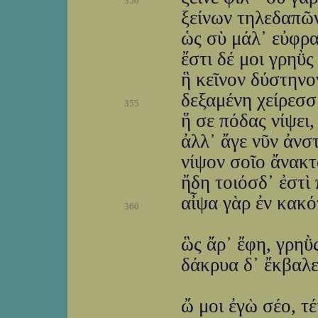
350
ξείνων τηλεδαπῶν
ὡς σὺ μάλ᾽ εὐφρα
ἔστι δέ μοι γρηῢ
ἣ κεῖνον δύστηνον
δεξαμένη χείρεσσ
355
ἥ σε πόδας νίψει
ἀλλ᾽ ἄγε νῦν ἀνσ
νίψον σοῖο ἄνακτ
ἤδη τοιόσδ᾽ ἐστὶ 
αἶψα γὰρ ἐν κακό
360
ὣς ἄρ᾽ ἔφη, γρηῢ
δάκρυα δ᾽ ἔκβαλε
ὤ μοι ἐγὼ σέο, τ