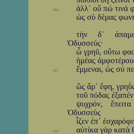
ἀλλ᾽ οὔ πώ τινά 
380
ὡς σὺ δέμας φωνή
τὴν δ᾽ ἀπαμε
Ὀδυσσεύς·
ὦ γρηῦ, οὕτω φασ
ἡμέας ἀμφοτέρους
ἔμμεναι, ὡς σύ π
385
ὣς ἄρ᾽ ἔφη, γρηῢ
τοῦ πόδας ἐξαπέν
ψυχρόν, ἔπειτ
Ὀδυσσεὺς
ἷζεν ἐπ᾽ ἐσχαρόφι
αὐτίκα γὰρ κατὰ 
390