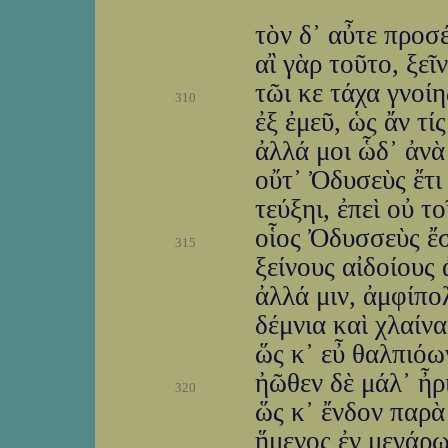
τὸν δ᾽ αὖτε προσ
αἲ γὰρ τοῦτο, ξεῖ
τῶι κε τάχα γνοί
310
ἐξ ἐμεῦ, ὡς ἄν τί
ἀλλά μοι ὧδ᾽ ἀνὰ 
οὔτ᾽ Ὀδυσεὺς ἔτι
τεύξηι, ἐπεὶ οὐ τ
οἷος Ὀδυσσεὺς ἔσκ
315
ξείνους αἰδοίους
ἀλλά μιν, ἀμφίπολ
δέμνια καὶ χλαίνα
ὥς κ᾽ εὖ θαλπιό
ἠῶθεν δὲ μάλ᾽ ἦρι
320
ὥς κ᾽ ἔνδον παρὰ
ἥμενος ἐν μεγάρωι