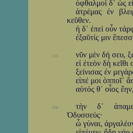
ὀφθαλμοὶ δ᾽ ὡς ε
ἀτρέμας ἐν βλε
κεῦθεν.
ἡ δ᾽ ἐπεὶ οὖν τά
ἐξαῦτίς μιν ἔπεσ
νῦν μὲν δή σευ, ξ
215
εἰ ἐτεὸν δὴ κεῖθι
ξείνισας ἐν μεγάρ
εἰπέ μοι ὁπποῖ᾽ ἄ
αὐτός θ᾽ οἷος ἔην,
τὴν δ᾽ ἀπαμε
220
Ὀδυσσεύς·
ὦ γύναι, ἀργαλέο
εἰπέμεν· ἤδη γάρ 