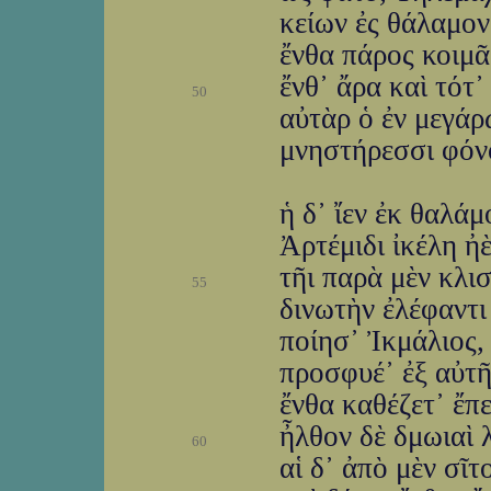
κείων ἐς θάλαμο
ἔνθα πάρος κοιμᾶθ
ἔνθ᾽ ἄρα καὶ τότ᾽
50
αὐτὰρ ὁ ἐν μεγάρ
μνηστήρεσσι φόν
ἡ δ᾽ ἴεν ἐκ θαλά
Ἀρτέμιδι ἰκέλη ἠ
τῆι παρὰ μὲν κλισ
55
δινωτὴν ἐλέφαντι
ποίησ᾽ Ἰκμάλιος,
προσφυέ᾽ ἐξ αὐτῆ
ἔνθα καθέζετ᾽ ἔπ
ἦλθον δὲ δμωιαὶ 
60
αἱ δ᾽ ἀπὸ μὲν σῖτ