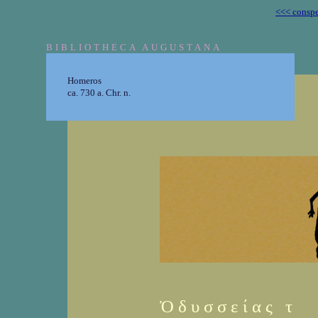
<<< conspe
BIBLIOTHECA AUGUSTANA
Homeros
ca. 730 a. Chr. n.
Ὀ δ υ σ σ ε ί α ς τ