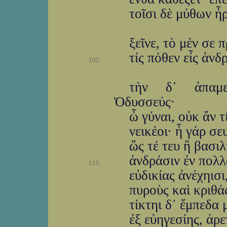
τοῖσι δὲ μύθων ἦ
ξεῖνε, τὸ μέν σε
τίς πόθεν εἶς ἀνδ
105
τὴν δ᾽ ἀπαμε
Ὀδυσσεύς·
ὦ γύναι, οὐκ ἄν τ
νεικέοι· ἦ γάρ σε
ὥς τέ τευ ἢ βασι
ἀνδράσιν ἐν πολλ
110
εὐδικίας ἀνέχηισι
πυροὺς καὶ κριθάς
τίκτηι δ᾽ ἔμπεδα
ἐξ εὐηγεσίης, ἀρε