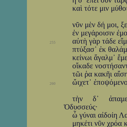
ἡ δ᾽ ἐπεὶ οὖν τά
καὶ τότε μιν μύθο
νῦν μὲν δή μοι, ξ
ἐν μεγάροισιν ἐμο
αὐτὴ γὰρ τάδε εἵμ
255
πτύξασ᾽ ἐκ θαλάμ
κείνωι ἄγαλμ᾽ ἔμε
οἴκαδε νοστήσαντ
τῶι ῥα κακῆι αἴσ
ὤιχετ᾽ ἐποψόμεν
260
τὴν δ᾽ ἀπαμε
Ὀδυσσεύς·
ὦ γύναι αἰδοίη 
μηκέτι νῦν χρόα 