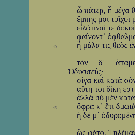
ὦ πάτερ, ἦ μέγα 
ἔμπης μοι τοῖχοι
εἰλάτιναί τε δοκο
φαίνοντ᾽ ὀφθαλμο
ἦ μάλα τις θεὸς ἔ
40
τὸν δ᾽ ἀπαμε
Ὀδυσσεύς·
σίγα καὶ κατὰ σὸν
αὕτη τοι δίκη ἐσ
ἀλλὰ σὺ μὲν κατά
ὄφρα κ᾽ ἔτι δμωι
45
ἡ δέ μ᾽ ὀδυρομέν
ὣς φάτο, Τηλέμαχ