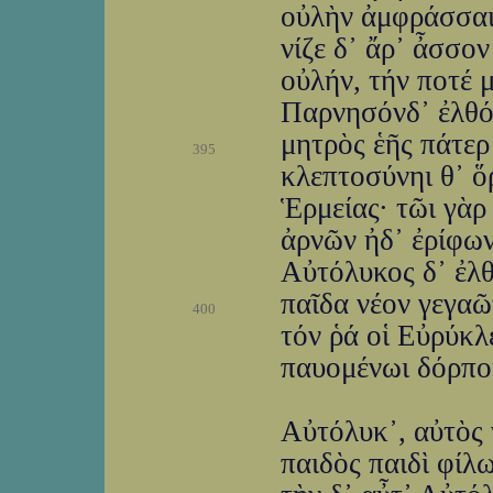
οὐλὴν ἀμφράσσαιτ
νίζε δ᾽ ἄρ᾽ ἆσσον
οὐλήν, τήν ποτέ 
Παρνησόνδ᾽ ἐλθόν
μητρὸς ἑῆς πάτερ
395
κλεπτοσύνηι θ᾽ ὅ
Ἑρμείας· τῶι γὰρ
ἀρνῶν ἠδ᾽ ἐρίφων
Αὐτόλυκος δ᾽ ἐλθ
παῖδα νέον γεγαῶ
400
τόν ῥά οἱ Εὐρύκλε
παυομένωι δόρποι
Αὐτόλυκ᾽, αὐτὸς 
παιδὸς παιδὶ φίλω