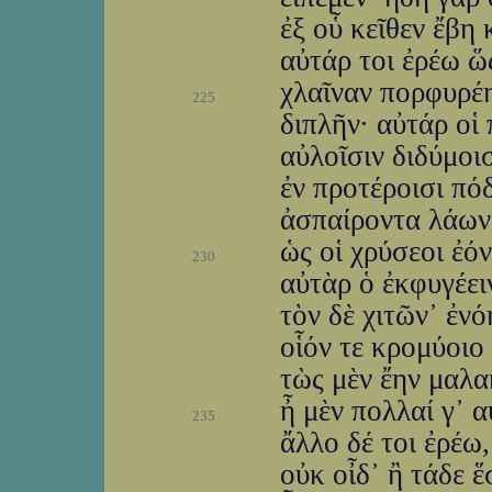
ἐξ οὗ κεῖθεν ἔβη
αὐτάρ τοι ἐρέω ὥς
χλαῖναν πορφυρέη
225
διπλῆν· αὐτάρ οἱ
αὐλοῖσιν διδύμοισ
ἐν προτέροισι πό
ἀσπαίροντα λάων·
ὡς οἱ χρύσεοι ἐό
230
αὐτὰρ ὁ ἐκφυγέει
τὸν δὲ χιτῶν᾽ ἐνό
οἷόν τε κρομύοιο
τὼς μὲν ἔην μαλα
ἦ μὲν πολλαί γ᾽ 
235
ἄλλο δέ τοι ἐρέω,
οὐκ οἶδ᾽ ἢ τάδε 