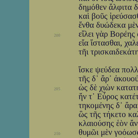
δημόθεν ἄλφιτα δ
καὶ βοῦς ἱρεύσασ
ἔνθα δυώδεκα μὲν
εἴλει γὰρ Βορέης 
200
εἴα ἵστασθαι, χαλ
τῆι τρισκαιδεκάτη
ἴσκε ψεύδεα πολλ
τῆς δ᾽ ἄρ᾽ ἀκουο
ὡς δὲ χιὼν κατατ
205
ἥν τ᾽ Εὖρος κατέ
τηκομένης δ᾽ ἄρα
ὣς τῆς τήκετο κα
κλαιούσης ἑὸν ἄ
θυμῶι μὲν γοόωσα
210