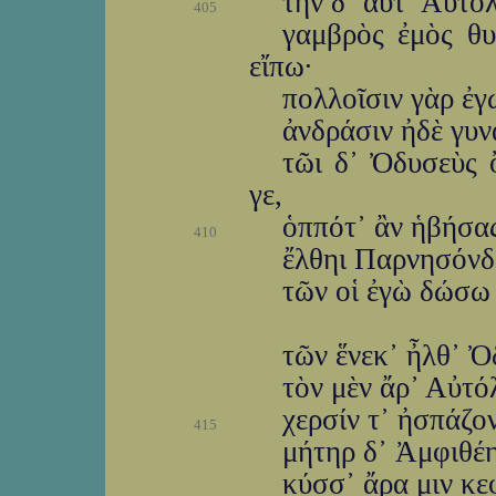
τὴν δ᾽ αὖτ᾽ Αὐτό
405
γαμβρὸς ἐμὸς θυ
εἴπω·
πολλοῖσιν γὰρ ἐγ
ἀνδράσιν ἠδὲ γυν
τῶι δ᾽ Ὀδυσεὺς 
γε,
ὁππότ᾽ ἂν ἡβήσα
410
ἔλθηι Παρνησόνδ᾽
τῶν οἱ ἐγὼ δώσω 
τῶν ἕνεκ᾽ ἦλθ᾽ Ὀ
τὸν μὲν ἄρ᾽ Αὐτό
χερσίν τ᾽ ἠσπάζον
415
μήτηρ δ᾽ Ἀμφιθέ
κύσσ᾽ ἄρα μιν κε