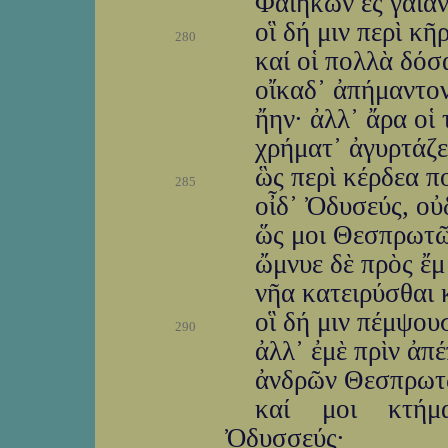
Φαιήκων ἐς γαῖαν,
οἳ δή μιν περὶ κῆ
280
καί οἱ πολλὰ δόσα
οἴκαδ᾽ ἀπήμαντον
ἤην· ἀλλ᾽ ἄρα οἱ 
χρήματ᾽ ἀγυρτάζει
ὣς περὶ κέρδεα 
285
οἶδ᾽ Ὀδυσεύς, οὐδ
ὥς μοι Θεσπρωτῶ
ὤμνυε δὲ πρὸς ἔμ
νῆα κατειρύσθαι 
οἳ δή μιν πέμψουσ
290
ἀλλ᾽ ἐμὲ πρὶν ἀπ
ἀνδρῶν Θεσπρωτῶ
καί μοι κτήμα
Ὀδυσσεύς·