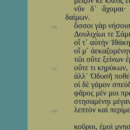
μεῖζον κε κλέος ε
νῦν δ᾽ ἄχομαι·
δαίμων.
ὅσσοι γὰρ νήσοισ
130
Δουλιχίωι τε Σάμ
οἵ τ᾽ αὐτὴν Ἰθάκ
οἵ μ᾽ ἀεκαζομένην
τῶι οὔτε ξείνων 
οὔτε τι κηρύκων, 
135
ἀλλ᾽ Ὀδυσῆ ποθέ
οἱ δὲ γάμον σπεύ
φᾶρος μέν μοι πρ
στησαμένηι μέγαν 
λεπτὸν καὶ περίμε
140
κοῦροι, ἐμοὶ μνη