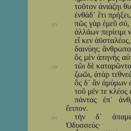
τοῦτον ἀνιάζηι θ
ἐνθάδ᾽ ἔτι πρήξε
πῶς γὰρ ἐμεῦ σύ, 
325
ἀλλάων περίειμι 
εἴ κεν ἀϋσταλέος,
δαινύηι; ἄνθρωποι
ὃς μὲν ἀπηνὴς αὐτ
τῶι δὲ καταρῶντα
330
ζωῶι, ἀτὰρ τεθνε
ὃς δ᾽ ἂν ἀμύμων α
τοῦ μέν τε κλέος 
πάντας ἐπ᾽ ἀνθ
ἔειπον.
τὴν δ᾽ ἀπαμε
335
Ὀδυσσεύς·