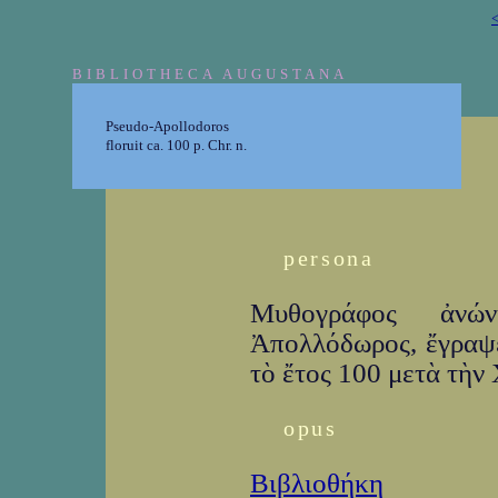
<
BIBLIOTHECA AUGUSTANA
Pseudo-Apollodoros
floruit ca. 100 p. Chr. n.
persona
Μυθογράφος ἀνώ
Ἀπολλόδωρος, ἔγρα­ψ
τὸ ἔτος 100 μετὰ τὴν 
opus
Βιβλιοθήκη