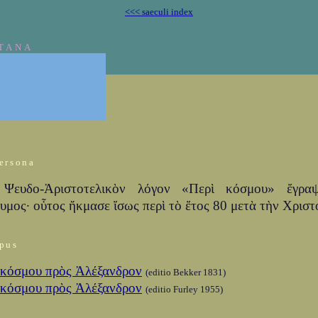
<<< saeculi index
TANA
ersona
Ψευδο-Ἀριστοτελικὸν λόγον «Περὶ κόσμου» ἔγρα
υμος· οὗτος ἤκμασε ἴσως περὶ τὸ ἔτος 80 μετὰ τὴν Χριστ
pus
 κόσμου πρὸς Ἀλέξανδρον
(editio Bekker 1831)
 κόσμου πρὸς Ἀλέξανδρον
(editio Furley 1955)