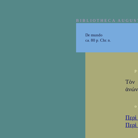
BIBLIOTHECA AUGUS
De mundo
ca. 80 p. Chr. n.
p
Τὸν 
ἀνών
o
Περὶ
Περὶ