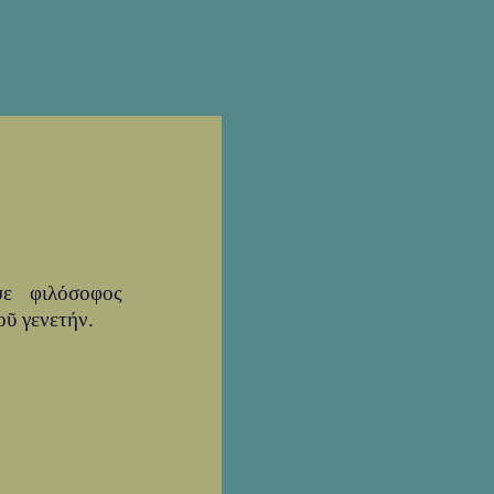
ψε φιλόσοφος
οῦ γενετήν.