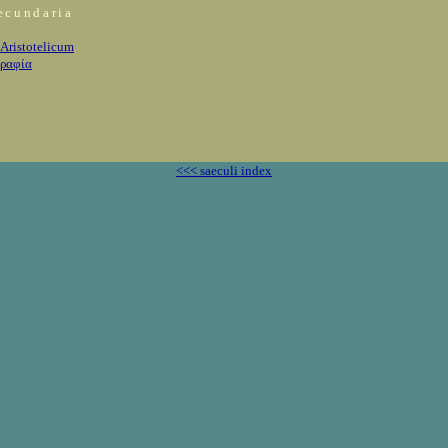
ecundaria
Aristotelicum
γραφία
<<< saeculi index