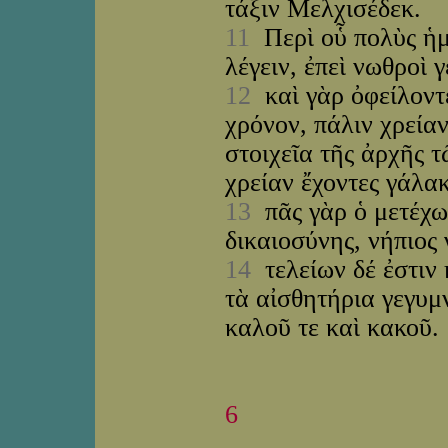
τάξιν Μελχισέδεκ.
11
Περὶ οὗ πολὺς ἡμ
λέγειν, ἐπεὶ νωθροὶ γ
12
καὶ γὰρ ὀφείλοντε
χρόνον, πάλιν χρείαν
στοιχεῖα τῆς ἀρχῆς τ
χρείαν ἔχοντες γάλακ
13
πᾶς γὰρ ὁ μετέχω
δικαιοσύνης, νήπιος 
14
τελείων δέ ἐστιν 
τὰ αἰσθητήρια γεγυμ
καλοῦ τε καὶ κακοῦ.
6