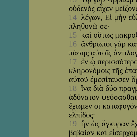
οὐδενὸς εἶχεν μείζο
14
λέγων, Εἰ μὴν εὐ
πληθυνῶ σε·
15
καὶ οὕτως μακροθ
16
ἄνθρωποι γὰρ κατ
πάσης αὐτοῖς ἀντιλογ
17
ἐν ᾧ περισσότερον
κληρονόμοις τῆς ἐπα
αὐτοῦ ἐμεσίτευσεν ὅ
18
ἵνα διὰ δύο πραγμ
ἀδύνατον ψεύσασθαι 
ἔχωμεν οἱ καταφυγόν
ἐλπίδος·
19
ἣν ὡς ἄγκυραν ἔχ
βεβαίαν καὶ εἰσερχο