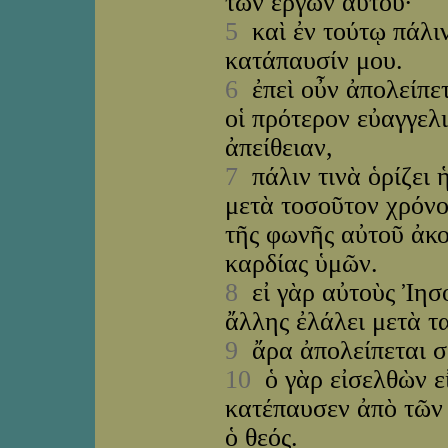
τῶν ἔργων αὐτοῦ·
5
καὶ ἐν τούτῳ πάλιν,
κατάπαυσίν μου.
6
ἐπεὶ οὖν ἀπολείπετα
οἱ πρότερον εὐαγγελι
ἀπείθειαν,
7
πάλιν τινὰ ὁρίζει 
μετὰ τοσοῦτον χρόνο
τῆς φωνῆς αὐτοῦ ἀκο
καρδίας ὑμῶν.
8
εἰ γὰρ αὐτοὺς Ἰησο
ἄλλης ἐλάλει μετὰ τ
9
ἄρα ἀπολείπεται σ
10
ὁ γὰρ εἰσελθὼν εἰ
κατέπαυσεν ἀπὸ τῶν
ὁ θεός.