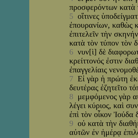
προσφερόντων κατὰ 
5
οἵτινες ὑποδείγματ
ἐπουρανίων, καθὼς 
ἐπιτελεῖν τὴν σκηνή
κατὰ τὸν τύπον τὸν δ
6
νυν[ὶ] δὲ διαφορωτ
κρείττονός ἐστιν διαθ
ἐπαγγελίαις νενομοθέ
7
Εἰ γὰρ ἡ πρώτη ἐκε
δευτέρας ἐζητεῖτο τό
8
μεμφόμενος γὰρ αὐτ
λέγει κύριος, καὶ συ
ἐπὶ τὸν οἶκον Ἰούδα 
9
οὐ κατὰ τὴν διαθήκ
αὐτῶν ἐν ἡμέρᾳ ἐπιλ