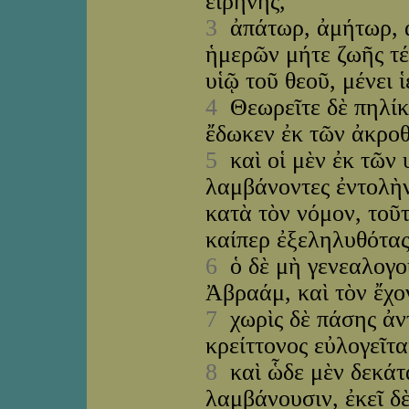
εἰρήνης,
3
ἀπάτωρ, ἀμήτωρ, ἀ
ἡμερῶν μήτε ζωῆς τ
υἱῷ τοῦ θεοῦ, μένει ἱ
4
Θεωρεῖτε δὲ πηλίκ
ἔδωκεν ἐκ τῶν ἀκροθ
5
καὶ οἱ μὲν ἐκ τῶν 
λαμβάνοντες ἐντολὴν
κατὰ τὸν νόμον, τοῦτ
καίπερ ἐξεληλυθότα
6
ὁ δὲ μὴ γενεαλογο
Ἀβραάμ, καὶ τὸν ἔχο
7
χωρὶς δὲ πάσης ἀντ
κρείττονος εὐλογεῖτα
8
καὶ ὧδε μὲν δεκάτ
λαμβάνουσιν, ἐκεῖ δ