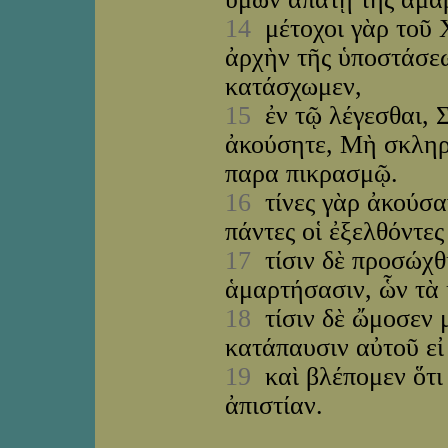
14
μέτοχοι γὰρ τοῦ 
ἀρχὴν τῆς ὑποστάσεω
κατάσχωμεν,
15
ἐν τῷ λέγεσθαι, 
ἀκούσητε, Μὴ σκληρ
παρα πικρασμῷ.
16
τίνες γὰρ ἀκούσα
πάντες οἱ ἐξελθόντε
17
τίσιν δὲ προσώχθι
ἁμαρτήσασιν, ὧν τὰ 
18
τίσιν δὲ ὤμοσεν μ
κατάπαυσιν αὐτοῦ εἰ
19
καὶ βλέπομεν ὅτι 
ἀπιστίαν.