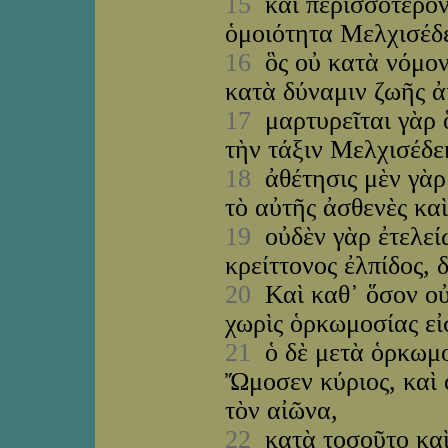
15
καὶ περισσότερον 
ὁμοιότητα Μελχισέδε
16
ὃς οὐ κατὰ νόμον
κατὰ δύναμιν ζωῆς 
17
μαρτυρεῖται γὰρ ὅ
τὴν τάξιν Μελχισέδε
18
ἀθέτησις μὲν γὰρ 
τὸ αὐτῆς ἀσθενὲς κα
19
οὐδὲν γὰρ ἐτελεί
κρείττονος ἐλπίδος, δ
20
Καὶ καθ᾽ ὅσον οὐ
χωρὶς ὁρκωμοσίας εἰσ
21
ὁ δὲ μετὰ ὁρκωμοσ
Ὤμοσεν κύριος, καὶ 
τὸν αἰῶνα,
22
κατὰ τοσοῦτο καὶ 