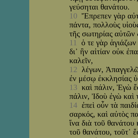
γεύσηται θανάτου.
10
Ἔπρεπεν γὰρ αὐτῷ,
πάντα, πολλοὺς υἱοὺ
τῆς σωτηρίας αὐτῶν 
11
ὁ τε γὰρ ἁγιάζων κ
δι᾽ ἣν αἰτίαν οὐκ ἐπ
καλεῖν,
12
λέγων, Ἀπαγγελῶ 
ἐν μέσῳ ἐκκλησίας 
13
καὶ πάλιν, Ἐγὼ ἔσ
πάλιν, Ἰδοὺ ἐγὼ καὶ 
14
ἐπεὶ οὖν τὰ παιδί
σαρκός, καὶ αὐτὸς π
ἵνα διὰ τοῦ θανάτου
τοῦ θανάτου, τοῦτ᾽ ἔ