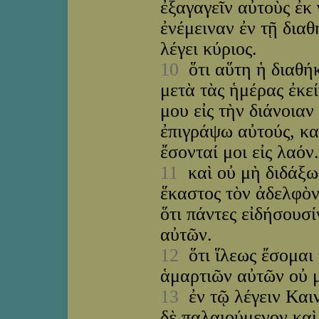
ἐξαγαγεῖν αὐτοὺς ἐκ 
ἐνέμειναν ἐν τῇ δια
λέγει κύριος.
10
ὅτι αὕτη ἡ διαθή
μετὰ τὰς ἡμέρας ἐκεί
μου εἰς τὴν διάνοιαν
ἐπιγράψω αὐτούς, καὶ
ἔσονταί μοι εἰς λαόν.
11
καὶ οὐ μὴ διδάξωσ
ἕκαστος τὸν ἀδελφὸν
ὅτι πάντες εἰδήσουσ
αὐτῶν.
12
ὅτι ἵλεως ἔσομαι 
ἁμαρτιῶν αὐτῶν οὐ μ
13
ἐν τῷ λέγειν Και
δὲ παλαιούμενον καὶ