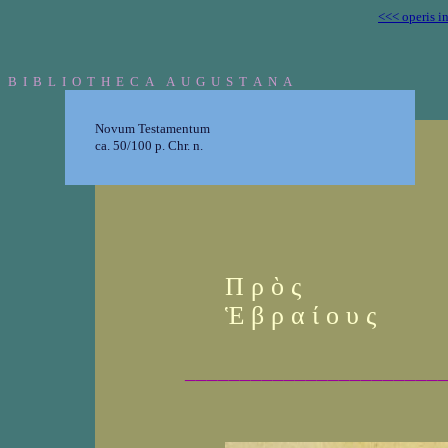
<<< operis i
B I B L I O T H E C A A U G U S T A N A
Novum Testamentum
ca. 50/100 p. Chr. n.
Π ρ ὸ ς
Ἑ β ρ α ί ο υ ς
_______________________