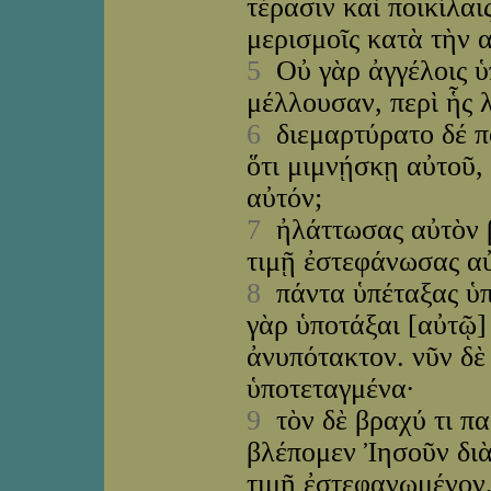
τέρασιν καὶ ποικίλαι
μερισμοῖς κατὰ τὴν 
5
Οὐ γὰρ ἀγγέλοις ὑ
μέλλουσαν, περὶ ἧς 
6
διεμαρτύρατο δέ πο
ὅτι μιμνῄσκῃ αὐτοῦ,
αὐτόν;
7
ἠλάττωσας αὐτὸν βρ
τιμῇ ἐστεφάνωσας α
8
πάντα ὑπέταξας ὑπ
γὰρ ὑποτάξαι [αὐτῷ]
ἀνυπότακτον. νῦν δ
ὑποτεταγμένα·
9
τὸν δὲ βραχύ τι π
βλέπομεν Ἰησοῦν διὰ
τιμῇ ἐστεφανωμένον,