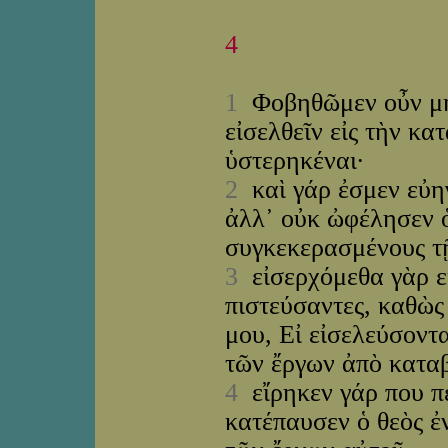
4
1
Φοβηθῶμεν οὖν μήπ
εἰσελθεῖν εἰς τὴν κα
ὑστερηκέναι·
2
καὶ γάρ ἐσμεν εὐηγ
ἀλλ᾽ οὐκ ὠφέλησεν ὁ
συγκεκερασμένους τῇ
3
εἰσερχόμεθα γὰρ εἰ
πιστεύσαντες, καθὼς
μου, Εἰ εἰσελεύσοντα
τῶν ἔργων ἀπὸ κατα
4
εἴρηκεν γάρ που πε
κατέπαυσεν ὁ θεὸς ἐ