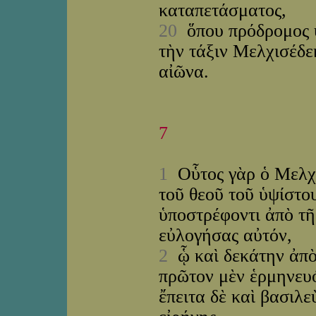
καταπετάσματος,
20
ὅπου πρόδρομος ὑ
τὴν τάξιν Μελχισέδεκ
αἰῶνα.
7
1
Οὗτος γὰρ ὁ Μελχι
τοῦ θεοῦ τοῦ ὑψίστ
ὑποστρέφοντι ἀπὸ τῆ
εὐλογήσας αὐτόν,
2
ᾧ καὶ δεκάτην ἀπὸ
πρῶτον μὲν ἑρμηνευό
ἔπειτα δὲ καὶ βασιλε