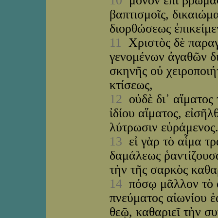
10
μόνον ἐπὶ βρώμασ
βαπτισμοῖς, δικαιώμ
διορθώσεως ἐπικείμε
11
Χριστὸς δὲ παραγ
γενομένων ἀγαθῶν δι
σκηνῆς οὐ χειροποιήτ
κτίσεως,
12
οὐδὲ δι᾽ αἵματος 
ἰδίου αἵματος, εἰσῆλ
λύτρωσιν εὑράμενος
13
εἰ γὰρ τὸ αἷμα τρ
δαμάλεως ῥαντίζουσα
τὴν τῆς σαρκὸς καθα
14
πόσῳ μᾶλλον τὸ α
πνεύματος αἰωνίου 
θεῷ, καθαριεῖ τὴν σ