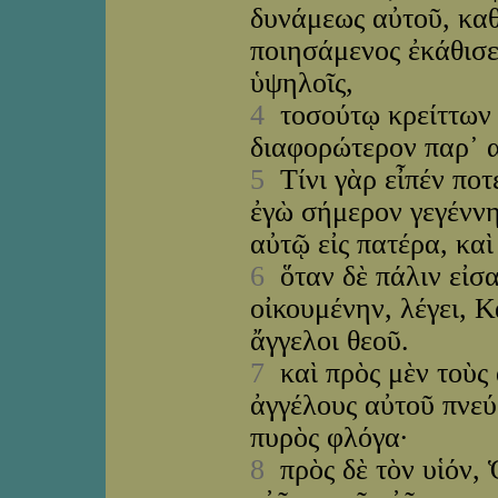
δυνάμεως αὐτοῦ, κα
ποιησάμενος ἐκάθισε
ὑψηλοῖς,
4
τοσούτῳ κρείττων 
διαφορώτερον παρ᾽ 
5
Τίνι γὰρ εἶπέν ποτ
ἐγὼ σήμερον γεγέννη
αὐτῷ εἰς πατέρα, καὶ 
6
ὅταν δὲ πάλιν εἰσα
οἰκουμένην, λέγει, 
ἄγγελοι θεοῦ.
7
καὶ πρὸς μὲν τοὺς 
ἀγγέλους αὐτοῦ πνεύ
πυρὸς φλόγα·
8
πρὸς δὲ τὸν υἱόν, Ὁ