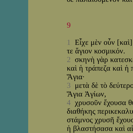
9
1
Εἶχε μὲν οὖν [καὶ]
τε ἅγιον κοσμικόν.
2
σκηνὴ γὰρ κατεσκε
καὶ ἡ τράπεζα καὶ ἡ 
Ἅγια·
3
μετὰ δὲ τὸ δεύτερ
Ἅγια Ἁγίων,
4
χρυσοῦν ἔχουσα θυ
διαθήκης περικεκαλυ
στάμνος χρυσῆ ἔχου
ἡ βλαστήσασα καὶ αἱ