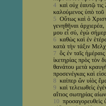
4
καὶ οὐχ ἑαυτῷ τις 
καλούμενος ὑπὸ τοῦ
5
Οὕτως καὶ ὁ Χριστ
γενηθῆναι ἀρχιερέα,
μου εἶ σύ, ἐγὼ σήμε
6
καθὼς καὶ ἐν ἑτέρῳ
κατὰ τὴν τάξιν Μελχ
7
ὃς ἐν ταῖς ἡμέραις 
ἱκετηρίας πρὸς τὸν 
θανάτου μετὰ κραυγ
προσενέγκας καὶ εἰσ
8
καίπερ ὢν υἱὸς ἔμ
9
καὶ τελειωθεὶς ἐγέ
αἴτιος σωτηρίας αἰων
10
προσαγορευθεὶς ὑ