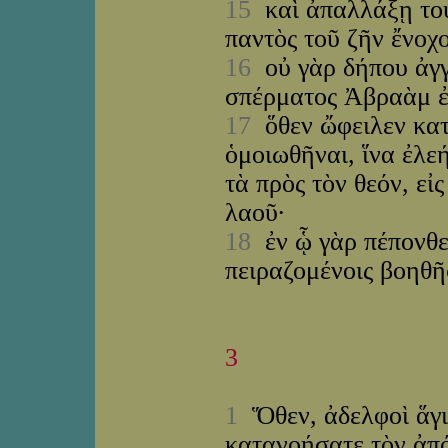
15
καὶ ἀπαλλάξῃ τού
παντὸς τοῦ ζῆν ἔνοχο
16
οὐ γὰρ δήπου ἀγγ
σπέρματος Ἀβραὰμ ἐ
17
ὅθεν ὤφειλεν κατ
ὁμοιωθῆναι, ἵνα ἐλε
τὰ πρὸς τὸν θεόν, εἰ
λαοῦ·
18
ἐν ᾧ γὰρ πέπονθεν
πειραζομένοις βοηθῆ
3
1
Ὅθεν, ἀδελφοὶ ἅγιο
κατανοήσατε τὸν ἀπό