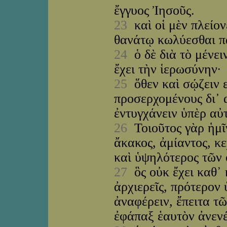
ἔγγυος Ἰησοῦς.
23
καὶ οἱ μὲν πλείονέ
θανάτῳ κωλύεσθαι π
24
ὁ δὲ διὰ τὸ μένει
ἔχει τὴν ἱερωσύνην·
25
ὅθεν καὶ σῴζειν ε
προσερχομένους δι᾽ 
ἐντυγχάνειν ὑπὲρ αὐ
26
Τοιοῦτος γὰρ ἡμῖν
ἄκακος, ἀμίαντος, κ
καὶ ὑψηλότερος τῶν
27
ὃς οὐκ ἔχει καθ᾽
ἀρχιερεῖς, πρότερον
ἀναφέρειν, ἔπειτα τ
ἐφάπαξ ἑαυτὸν ἀνενέ