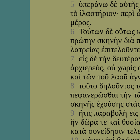
5
ὑπεράνω δὲ αὐτῆς 
τὸ ἱλαστήριον· περὶ 
μέρος.
6
Τούτων δὲ οὕτως κ
πρώτην σκηνὴν διὰ πα
λατρείας ἐπιτελοῦντε
7
εἰς δὲ τὴν δευτέρα
ἀρχιερεύς, οὐ χωρὶς
καὶ τῶν τοῦ λαοῦ ἀγ
8
τοῦτο δηλοῦντος τ
πεφανερῶσθαι τὴν τῶ
σκηνῆς ἐχούσης στάσ
9
ἥτις παραβολὴ εἰς 
ἣν δῶρά τε καὶ θυσί
κατὰ συνείδησιν τελ