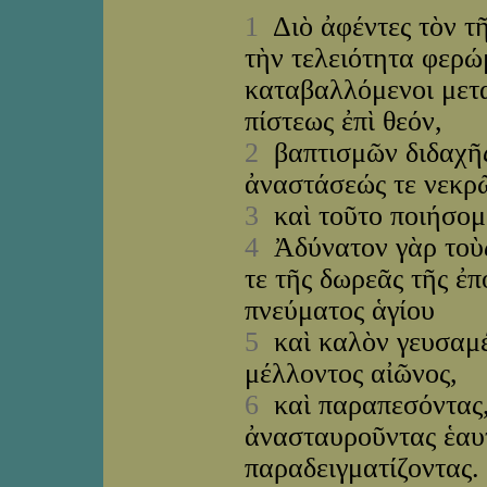
1
Διὸ ἀφέντες τὸν τῆ
τὴν τελειότητα φερώ
καταβαλλόμενοι μετα
πίστεως ἐπὶ θεόν,
2
βαπτισμῶν διδαχῆς,
ἀναστάσεώς τε νεκρῶ
3
καὶ τοῦτο ποιήσομε
4
Ἀδύνατον γὰρ τοὺς
τε τῆς δωρεᾶς τῆς ἐ
πνεύματος ἁγίου
5
καὶ καλὸν γευσαμέ
μέλλοντος αἰῶνος,
6
καὶ παραπεσόντας, 
ἀνασταυροῦντας ἑαυτ
παραδειγματίζοντας.