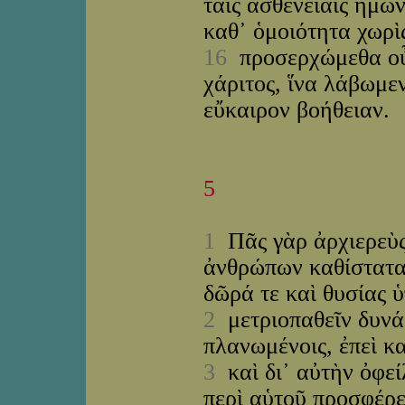
ταῖς ἀσθενείαις ἡμῶ
καθ᾽ ὁμοιότητα χωρὶ
16
προσερχώμεθα οὖν
χάριτος, ἵνα λάβωμεν
εὔκαιρον βοήθειαν.
5
1
Πᾶς γὰρ ἀρχιερεὺς
ἀνθρώπων καθίσταται
δῶρά τε καὶ θυσίας 
2
μετριοπαθεῖν δυνάμ
πλανωμένοις, ἐπεὶ κα
3
καὶ δι᾽ αὐτὴν ὀφεί
περὶ αὑτοῦ προσφέρε