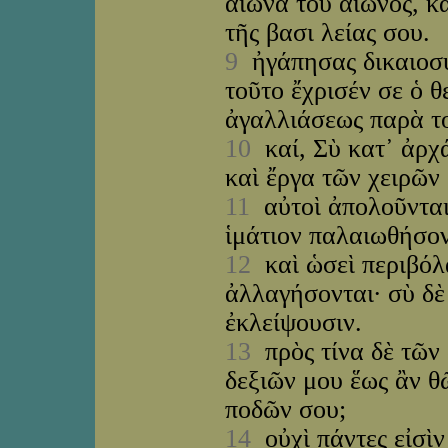
αἰῶνα τοῦ αἰῶνος, κ
τῆς βασι λείας σου.
9
ἠγάπησας δικαιοσύ
τοῦτο ἔχρισέν σε ὁ θ
ἀγαλλιάσεως παρὰ το
10
καί, Σὺ κατ᾽ ἀρχά
καὶ ἔργα τῶν χειρῶν 
11
αὐτοὶ ἀπολοῦνται,
ἱμάτιον παλαιωθήσον
12
καὶ ὡσεὶ περιβόλα
ἀλλαγήσονται· σὺ δὲ 
ἐκλείψουσιν.
13
πρὸς τίνα δὲ τῶν 
δεξιῶν μου ἕως ἂν θ
ποδῶν σου;
14
οὐχὶ πάντες εἰσὶν