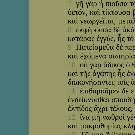
7
γῆ γὰρ ἡ πιοῦσα τὸ
ὑετόν, καὶ τίκτουσα 
καὶ γεωργεῖται, μετα
8
ἐκφέρουσα δὲ ἀκάν
κατάρας ἐγγύς, ἧς τὸ
9
Πεπείσμεθα δὲ περ
καὶ ἐχόμενα σωτηρία
10
οὐ γὰρ ἄδικος ὁ θ
καὶ τῆς ἀγάπης ἧς ἐν
διακονήσαντες τοῖς ἁ
11
ἐπιθυμοῦμεν δὲ ἕ
ἐνδείκνυσθαι σπουδὴ
ἐλπίδος ἄχρι τέλους,
12
ἵνα μὴ νωθροὶ γέν
καὶ μακροθυμίας κλη
13
Τῷ γὰρ Ἀβραὰμ ἐπ