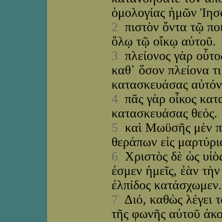
ὁμολογίας ἡμῶν Ἰησ
2
πιστὸν ὄντα τῷ πο
ὅλῳ τῷ οἴκῳ αὐτοῦ.
3
πλείονος γὰρ οὗτο
καθ᾽ ὅσον πλείονα τι
κατασκευάσας αὐτόν
4
πᾶς γὰρ οἶκος κατα
κατασκευάσας θεός.
5
καὶ Μωϋσῆς μὲν πι
θεράπων εἰς μαρτύρ
6
Χριστὸς δὲ ὡς υἱὸς
ἐσμεν ἡμεῖς, ἐὰν τὴ
ἐλπίδος κατάσχωμεν.
7
Διό, καθὼς λέγει τ
τῆς φωνῆς αὐτοῦ ἀκ