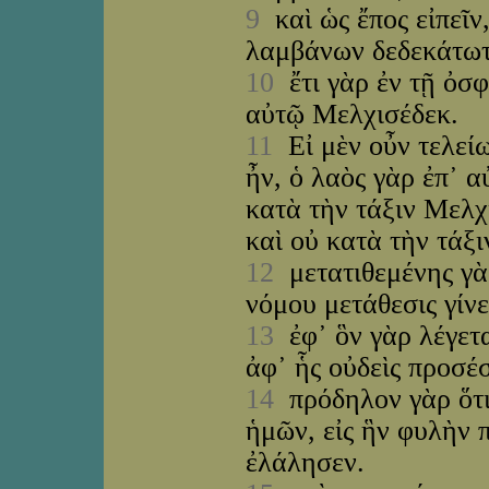
9
καὶ ὡς ἔπος εἰπεῖν
λαμβάνων δεδεκάτωτ
10
ἔτι γὰρ ἐν τῇ ὀσφ
αὐτῷ Μελχισέδεκ.
11
Εἰ μὲν οὖν τελείω
ἦν, ὁ λαὸς γὰρ ἐπ᾽ α
κατὰ τὴν τάξιν Μελχ
καὶ οὐ κατὰ τὴν τάξ
12
μετατιθεμένης γὰ
νόμου μετάθεσις γίνε
13
ἐφ᾽ ὃν γὰρ λέγετα
ἀφ᾽ ἧς οὐδεὶς προσέ
14
πρόδηλον γὰρ ὅτι
ἡμῶν, εἰς ἣν φυλὴν 
ἐλάλησεν.