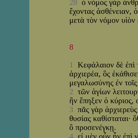
28
ὁ νόμος γὰρ ἀνθρ
ἔχοντας ἀσθένειαν, 
μετὰ τὸν νόμον υἱὸν 
8
1
Κεφάλαιον δὲ ἐπὶ τ
ἀρχιερέα, ὃς ἐκάθισε
μεγαλωσύνης ἐν τοῖς
2
τῶν ἁγίων λειτουργ
ἣν ἔπηξεν ὁ κύριος,
3
πᾶς γὰρ ἀρχιερεὺς 
θυσίας καθίσταται· ὅ
ὃ προσενέγκῃ.
4
εἰ μὲν οὖν ἦν ἐπὶ γ