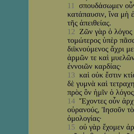
11
σπουδάσωμεν οὖν ε
κατάπαυσιν, ἵνα μὴ ἐ
τῆς ἀπειθείας.
12
Ζῶν γὰρ ὁ λόγος τ
τομώτερος ὑπὲρ πᾶσα
διϊκνούμενος ἄχρι μ
ἁρμῶν τε καὶ μυελῶν
ἐννοιῶν καρδίας·
13
καὶ οὐκ ἔστιν κτί
δὲ γυμνὰ καὶ τετραχ
πρὸς ὃν ἡμῖν ὁ λόγος
14
Ἔχοντες οὖν ἀρχι
οὐρανούς, Ἰησοῦν τὸ
ὁμολογίας·
15
οὐ γὰρ ἔχομεν ἀρ