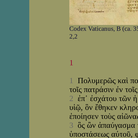
Codex Vaticanus, B (ca. 35
2,2
1
1
Πολυμερῶς καὶ πολ
τοῖς πατράσιν ἐν τοῖ
2
ἐπ᾽ ἐσχάτου τῶν ἡ
υἱῷ, ὃν ἔθηκεν κληρ
ἐποίησεν τοὺς αἰῶνα
3
ὃς ὢν ἀπαύγασμα τ
ὑποστάσεως αὐτοῦ, φ