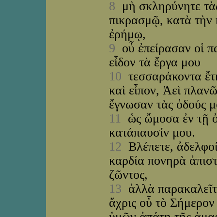
8
μὴ σκληρύνητε τὰς
πικρασμῷ, κατὰ τὴν 
ἐρήμῳ,
9
οὗ ἐπείρασαν οἱ πα
εἶδον τὰ ἔργα μου
10
τεσσαράκοντα ἔτη
καὶ εἶπον, Ἀεὶ πλανῶ
ἔγνωσαν τὰς ὁδούς μ
11
ὡς ὤμοσα ἐν τῇ ὀρ
κατάπαυσίν μου.
12
Βλέπετε, ἀδελφοί,
καρδία πονηρὰ ἀπιστ
ζῶντος,
13
ἀλλὰ παρακαλεῖτε
ἄχρις οὗ τὸ Σήμερον 
ὑμῶν ἀπάτῃ τῆς ἁμαρ