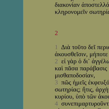
διακονίαν ἀποστελλό
κληρονομεῖν σωτηρί
2
1
Διὰ τοῦτο δεῖ περι
ἀκουσθεῖσιν, μήποτ
2
εἰ γὰρ ὁ δι᾽ ἀγγέλ
καὶ πᾶσα παράβασις 
μισθαποδοσίαν,
3
πῶς ἡμεῖς ἐκφευξό
σωτηρίας; ἥτις, ἀρχ
κυρίου, ὑπὸ τῶν ἀκο
4
συνεπιμαρτυροῦντος