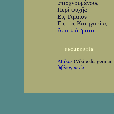
ὑπισχνουμένους
Περὶ ψυχῆς
Εἰς Τίμαιον
Εἰς τὰς Κατηγορίας
Ἀποσπάσματα
secundaria
Attikos
(Vikipedia germani
βιβλιογραφία
<