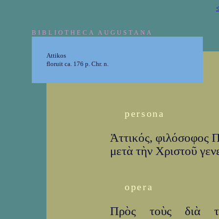
<
BIBLIOTHECA AUGUSTANA
Attikos
floruit ca. 176 p. Chr. n.
persona
Ἀττικός, φιλόσοφος Π
μετὰ τὴν Χριστοῦ γεν
opera
Πρὸς τοὺς διὰ τ