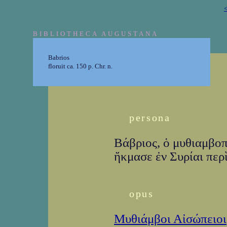
<
BIBLIOTHECA AUGUSTANA
Babrios
floruit ca. 150 p. Chr. n.
persona
Βάβριος, ὁ μυθιαμβοπο
ἤκμασε ἐν Συρίαι περὶ
opus
Μυθιάμβοι Αἰσώπειοι