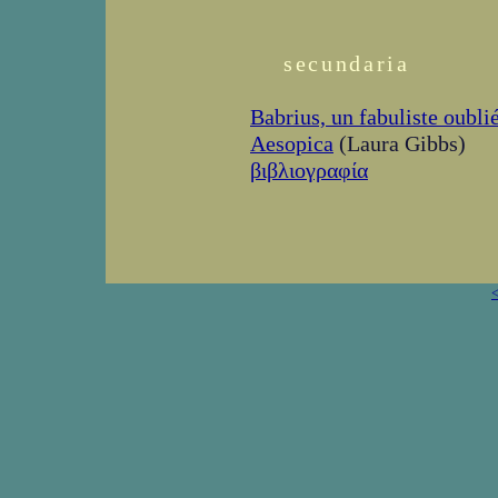
secundaria
Babrius, un fabuliste oubli
Aesopica
(Laura Gibbs)
βιβλιογραφία
<