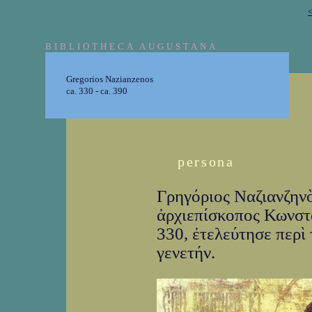
<
BIBLIOTHECA AUGUSTANA
Gregorios Nazianzenos
ca. 330 - ca. 390
persona
Γρηγόριος Ναζιανζηνὸ
ἀρχιεπίσκοπος Κωνστα
330, ἐτελεύτησε περὶ
γενετήν.