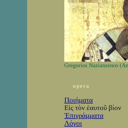
Gregorios Nazianzenos (An
opera
Ποιήματα
Εἰς τὸν ἑαυτοῦ βίον
Ἐπιγράμματα
Λόγοι