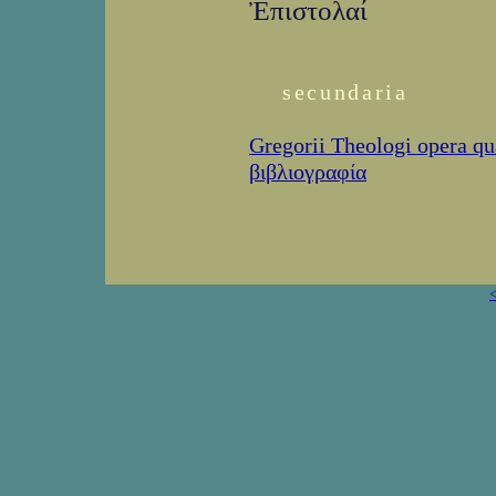
Ἐπιστολαί
secundaria
Gregorii Theologi opera qu
βιβλιογραφία
<