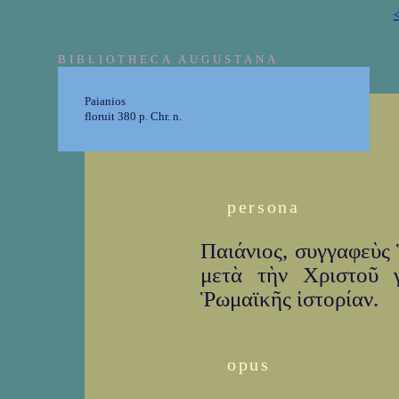
<
BIBLIOTHECA AUGUSTANA
Paianios
floruit 380 p. Chr. n.
persona
Παιάνιος, συγγαφεὺς 
μετὰ τὴν Χριστοῦ γ
Ῥωμαϊκῆς ἱστορίαν.
opus