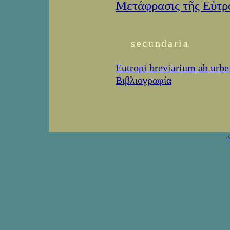
Μετάφρασις τῆς Εὐτρ
secundaria
Eutropi breviarium ab urbe
Βιβλιογραφία
<