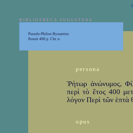
<
BIBLIOTHECA AUGUSTANA
Pseudo-Philon Byzantius
floruit 400 p. Chr. n.
persona
Ῥήτωρ ἀνώνυμος, Φί
περὶ τὸ ἔτος 400 με
λόγον Περὶ τῶν ἑπτὰ 
opus