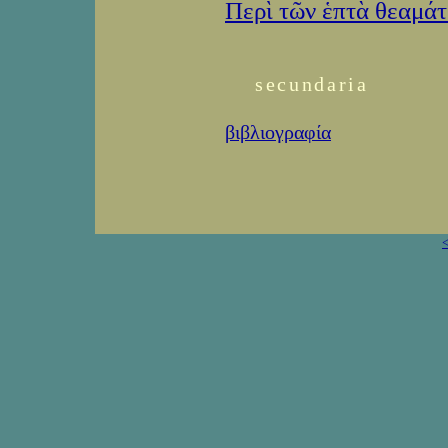
Περὶ τῶν ἑπτὰ θεαμά
secundaria
βιβλιογραφία
<