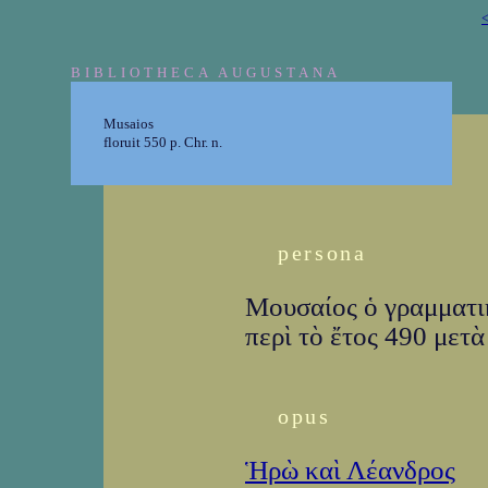
<
BIBLIOTHECA AUGUSTANA
Musaios
floruit 550 p. Chr. n.
persona
Μουσαίος ὁ γραμματι
περὶ τὸ ἔτος 490 μετὰ
opus
Ἡρὼ καὶ Λέανδρος